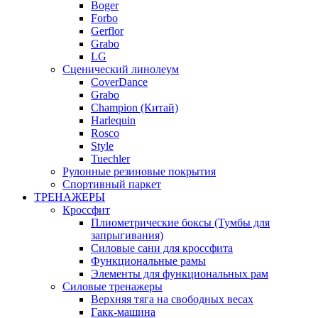
Boger
Forbo
Gerflor
Grabo
LG
Сценический линолеум
CoverDance
Grabo
Champion (Китай)
Harlequin
Rosco
Style
Tuechler
Рулонные резиновые покрытия
Спортивный паркет
ТРЕНАЖЕРЫ
Кроссфит
Плиометрические боксы (Тумбы для
запрыгивания)
Силовые сани для кроссфита
Функциональные рамы
Элементы для функциональных рам
Силовые тренажеры
Верхняя тяга на свободных весах
Гакк-машина