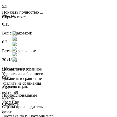
5.5
Показать полностью ...
Вес, кг:
Скрыть текст ...
0.15
Вес с упаковкой:
0.2
Размеры упаковки:
30x18x5
Объем товара:
Добавить в избранное
Удалить из избранного
0.002
Добавить в сравнение
Удалить из сравнения
Уровень игры:
SKU:
nst-rkt-49
Профессиональные
Бренд:
Урал Про
Скорость:
Страна производитель:
Россия
95
Доставка по г. Екатеринбург: