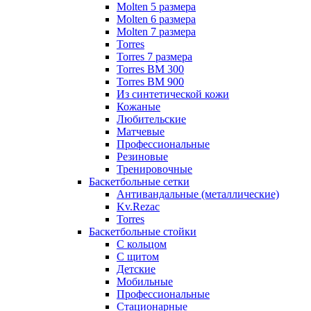
Molten 5 размера
Molten 6 размера
Molten 7 размера
Torres
Torres 7 размера
Torres BM 300
Torres BM 900
Из синтетической кожи
Кожаные
Любительские
Матчевые
Профессиональные
Резиновые
Тренировочные
Баскетбольные сетки
Антивандальные (металлические)
Kv.Rezac
Torres
Баскетбольные стойки
С кольцом
С щитом
Детские
Мобильные
Профессиональные
Стационарные