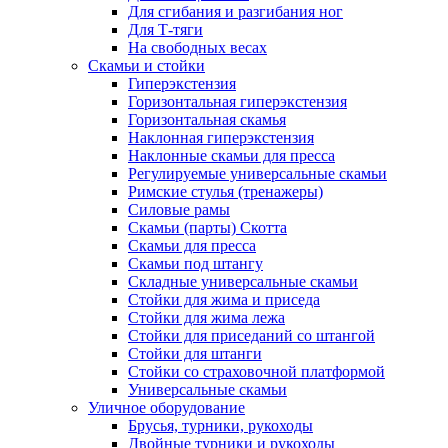
Для сгибания и разгибания ног
Для Т-тяги
На свободных весах
Скамьи и стойки
Гиперэкстензия
Горизонтальная гиперэкстензия
Горизонтальная скамья
Наклонная гиперэкстензия
Наклонные скамьи для пресса
Регулируемые универсальные скамьи
Римские стулья (тренажеры)
Силовые рамы
Скамьи (парты) Скотта
Скамьи для пресса
Скамьи под штангу
Складные универсальные скамьи
Стойки для жима и приседа
Стойки для жима лежа
Стойки для приседаний со штангой
Стойки для штанги
Стойки со страховочной платформой
Универсальные скамьи
Уличное оборудование
Брусья, турники, рукоходы
Двойные турники и рукоходы