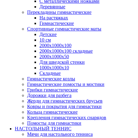
С металлическими ножками
Деревянные
Перекладины гимнастические
На растяжках
Гимнастические
Спортивные гимнастические маты
Детские
10 см
2000х1000х100
2000х1000х100 складные
2000х1000х50
Для шведской стенки
1000х1000х10
Складные
Гимнастические козлы
Гимнастические помосты и мостики
Грибки гимнастические
Дорожки для разбега
Жерди для гимнастических брусьев
Ковры и покрытия для гимнастики
Кольца гимнастические
Крепления гимнастических снарядов
Помосты для гимнастики
НАСТОЛЬНЫЙ ТЕННИС
Мячи для настольного тенниса