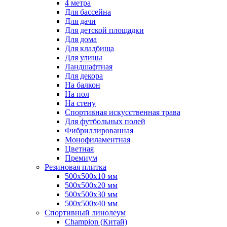
4 метра
Для бассейна
Для дачи
Для детской площадки
Для дома
Для кладбища
Для улицы
Ландшафтная
Для декора
На балкон
На пол
На стену
Спортивная искусственная трава
Для футбольных полей
Фибриллированная
Монофиламентная
Цветная
Премиум
Резиновая плитка
500х500х10 мм
500х500х20 мм
500х500х30 мм
500х500х40 мм
Спортивный линолеум
Champion (Китай)