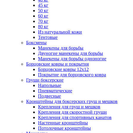
45 кг
50 кг
60 кг
70 кг
80 кг
Из натуральной кожи
Тентовые
Боксмены
Манекены для борьбы
Двуногие манекены для борьбы
Манекены для борьбы одноногие
Борцовские ковры и покрытия
Борцовские ковры 12х12
Покрытие для борцовского ковра
Груши боксерские
Напольные
Пневматические
Подвесные
Кронштейны для боксерских груш и мешков
Крепления для груш и мешков
Крепления для скоростной груши
Крепления для спортивных канатов
Настенные кронштейны
Потолочные кронштейны