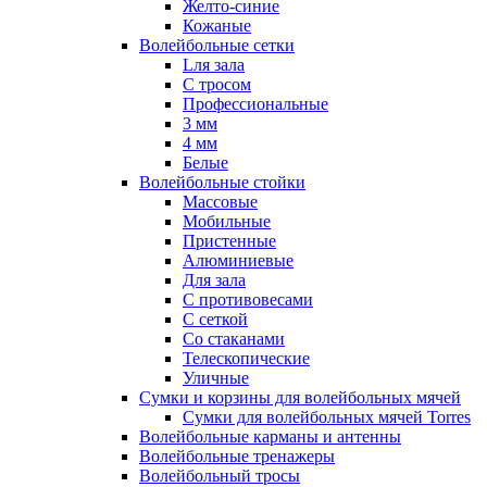
Желто-синие
Кожаные
Волейбольные сетки
Lля зала
C тросом
Профессиональные
3 мм
4 мм
Белые
Волейбольные стойки
Массовые
Мобильные
Пристенные
Алюминиевые
Для зала
С противовесами
С сеткой
Со стаканами
Телескопические
Уличные
Сумки и корзины для волейбольных мячей
Сумки для волейбольных мячей Torres
Волейбольные карманы и антенны
Волейбольные тренажеры
Волейбольный тросы