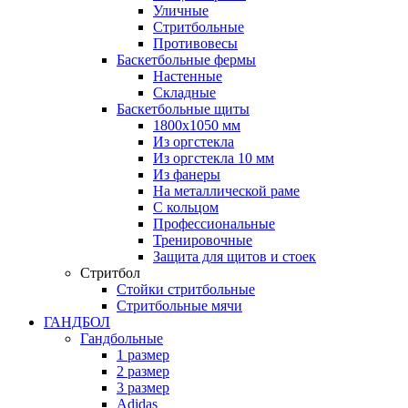
Уличные
Стритбольные
Противовесы
Баскетбольные фермы
Настенные
Складные
Баскетбольные щиты
1800х1050 мм
Из оргстекла
Из оргстекла 10 мм
Из фанеры
На металлической раме
С кольцом
Профессиональные
Тренировочные
Защита для щитов и стоек
Стритбол
Стойки стритбольные
Стритбольные мячи
ГАНДБОЛ
Гандбольные
1 размер
2 размер
3 размер
Adidas