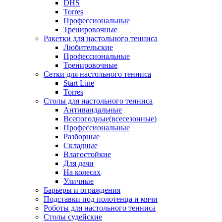
DHS
Torres
Профессиональные
Тренировочные
Ракетки для настольного тенниса
Любительские
Профессиональные
Тренировочные
Сетки для настольного тенниса
Start Line
Torres
Столы для настольного тенниса
Антивандальные
Всепогодные(всесезонные)
Профессиональные
Разборные
Складные
Влагостойкие
Для дачи
На колесах
Уличные
Барьеры и ограждения
Подставки под полотенца и мячи
Роботы для настольного тенниса
Столы судейские