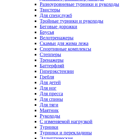
Разноуровневые турники и рукоходы
Твистеры
Для спецслужб
Тройные турники и рукоходы
Беговые дорожки
Брусья
Велотренажеры
Скамьи для жима лежа
Спортивные комплексы
Степперы
Тренажеры
Баттерфляй
Гиперэкстензии
Гребля
Для детей
Для ног
Для пресса
Для спины
Для тяги
Маятник
Рукоходы
С изменяемой нагрузкой
Турники
Турники и перекладины
Эллиптические