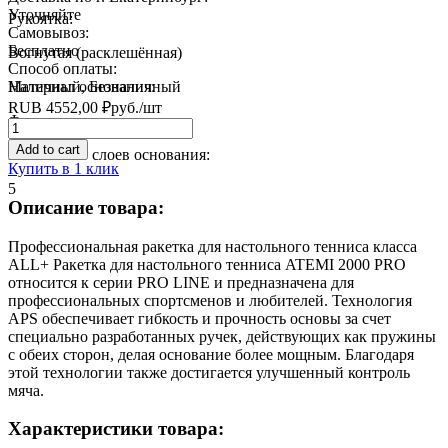
Уточняйте
Рукоятка:
Самовывоз:
Бесплатно
Вогнутая (расклешённая)
Способ оплаты:
Материал основания:
Наличный, Безналичный
RUB
4552,00
₽
руб.
/шт
Фанера
Quantity
Add to cart
Количество слоев основания:
Купить в 1 клик
5
Описание товара:
Профессиональная ракетка для настольного тенниса класса
ALL+ Ракетка для настольного тенниса ATEMI 2000 PRO
относится к серии PRO LINE и предназначена для
профессиональных спортсменов и любителей. Технология
APS обеспечивает гибкость и прочность основы за счет
специально разработанных ручек, действующих как пружины
с обеих сторон, делая основание более мощным. Благодаря
этой технологии также достигается улучшенный контроль
мяча.
Характеристики товара: