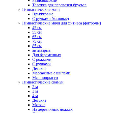
Разновысокие
Тележка для перевозки брусьев
Гимнастические кони
Прыжковые
С ручками (маховые)
Гимнастические мячи для фитнеса (фитболы)
45 см
55 см
65 см
75 см
85 см
антивзрыв
Для беременных
С рожками
С ручками
Детские
Массажные с шипами
Мяч попрыгун
Гимнастические скамьи
2 м
3 м
4 м
Детские
Мягкие
На деревянных ножках