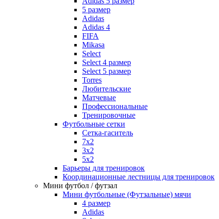
Adidas 5 размер
5 размер
Adidas
Adidas 4
FIFA
Mikasa
Select
Select 4 размер
Select 5 размер
Torres
Любительские
Матчевые
Профессиональные
Тренировочные
Футбольные сетки
Сетка-гаситель
7x2
3х2
5х2
Барьеры для тренировок
Координационные лестницы для тренировок
Мини футбол / футзал
Мини футбольные (Футзальные) мячи
4 размер
Adidas