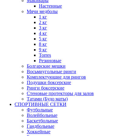
Макивары
Настенные
Мячи медболы
1 кг
2 кг
3 кг
4 кг
5 кг
8 кг
9 кг
Torres
Резиновые
Болгарские мешки
Восьмиугольные ринги
Комплектующие для рингов
Подушки боксерские
Ринги боксерские
Стеновые протекторы для залов
Татами (Будо маты)
СПОРТИВНЫЕ СЕТКИ
Футбольные
Волейбольные
Баскетбольные
Гандбольные
Хоккейные