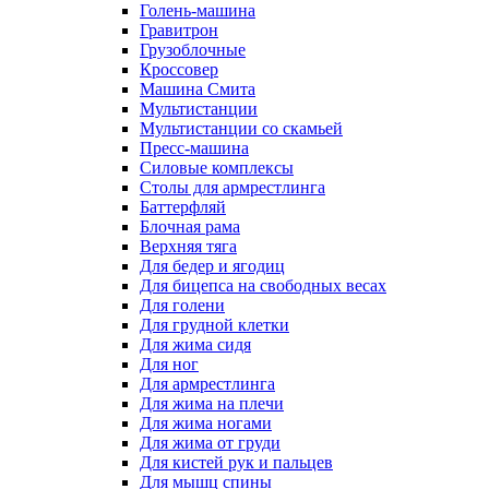
Голень-машина
Гравитрон
Грузоблочные
Кроссовер
Машина Смита
Мультистанции
Мультистанции со скамьей
Пресс-машина
Силовые комплексы
Столы для армрестлинга
Баттерфляй
Блочная рама
Верхняя тяга
Для бедер и ягодиц
Для бицепса на свободных весах
Для голени
Для грудной клетки
Для жима сидя
Для ног
Для армрестлинга
Для жима на плечи
Для жима ногами
Для жима от груди
Для кистей рук и пальцев
Для мышц спины