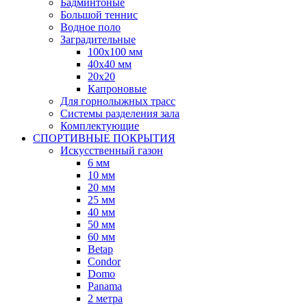
Бадминтоные
Большой теннис
Водное поло
Заградительные
100х100 мм
40х40 мм
20х20
Капроновые
Для горнолыжных трасс
Системы разделения зала
Комплектующие
СПОРТИВНЫЕ ПОКРЫТИЯ
Искусственный газон
6 мм
10 мм
20 мм
25 мм
40 мм
50 мм
60 мм
Betap
Condor
Domo
Panama
2 метра