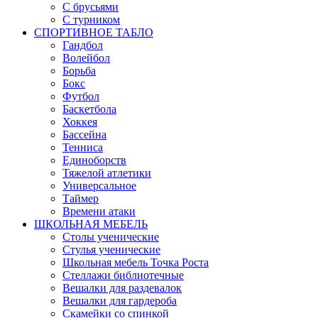
С брусьями
С турником
СПОРТИВНОЕ ТАБЛО
Гандбол
Волейбол
Борьба
Бокс
Футбол
Баскетбола
Хоккея
Бассейна
Тенниса
Единоборств
Тяжелой атлетики
Универсальное
Таймер
Времени атаки
ШКОЛЬНАЯ МЕБЕЛЬ
Столы ученические
Стулья ученические
Школьная мебель Точка Роста
Стеллажи библиотечные
Вешалки для раздевалок
Вешалки для гардероба
Скамейки со спинкой