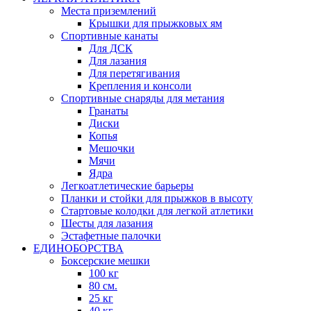
Места приземлений
Крышки для прыжковых ям
Спортивные канаты
Для ДСК
Для лазания
Для перетягивания
Крепления и консоли
Спортивные снаряды для метания
Гранаты
Диски
Копья
Мешочки
Мячи
Ядра
Легкоатлетические барьеры
Планки и стойки для прыжков в высоту
Стартовые колодки для легкой атлетики
Шесты для лазания
Эстафетные палочки
ЕДИНОБОРСТВА
Боксерские мешки
100 кг
80 см.
25 кг
40 кг