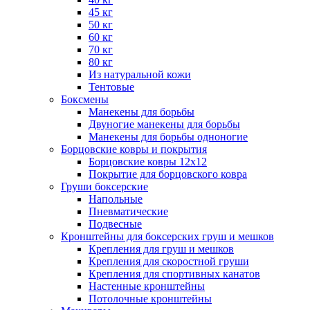
45 кг
50 кг
60 кг
70 кг
80 кг
Из натуральной кожи
Тентовые
Боксмены
Манекены для борьбы
Двуногие манекены для борьбы
Манекены для борьбы одноногие
Борцовские ковры и покрытия
Борцовские ковры 12х12
Покрытие для борцовского ковра
Груши боксерские
Напольные
Пневматические
Подвесные
Кронштейны для боксерских груш и мешков
Крепления для груш и мешков
Крепления для скоростной груши
Крепления для спортивных канатов
Настенные кронштейны
Потолочные кронштейны