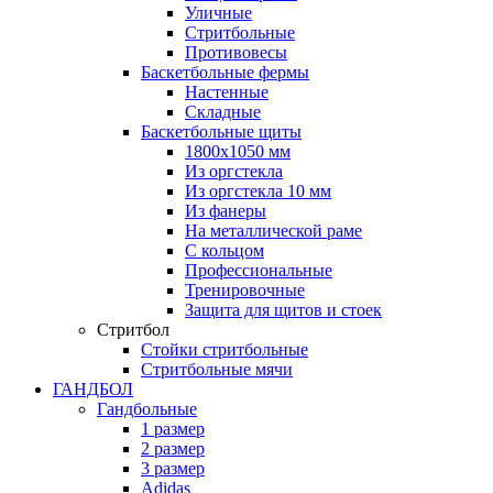
Уличные
Стритбольные
Противовесы
Баскетбольные фермы
Настенные
Складные
Баскетбольные щиты
1800х1050 мм
Из оргстекла
Из оргстекла 10 мм
Из фанеры
На металлической раме
С кольцом
Профессиональные
Тренировочные
Защита для щитов и стоек
Стритбол
Стойки стритбольные
Стритбольные мячи
ГАНДБОЛ
Гандбольные
1 размер
2 размер
3 размер
Adidas