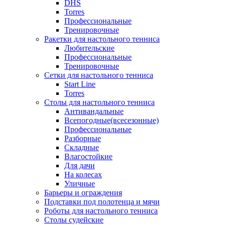
DHS
Torres
Профессиональные
Тренировочные
Ракетки для настольного тенниса
Любительские
Профессиональные
Тренировочные
Сетки для настольного тенниса
Start Line
Torres
Столы для настольного тенниса
Антивандальные
Всепогодные(всесезонные)
Профессиональные
Разборные
Складные
Влагостойкие
Для дачи
На колесах
Уличные
Барьеры и ограждения
Подставки под полотенца и мячи
Роботы для настольного тенниса
Столы судейские