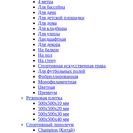
4 метра
Для бассейна
Для дачи
Для детской площадки
Для дома
Для кладбища
Для улицы
Ландшафтная
Для декора
На балкон
На пол
На стену
Спортивная искусственная трава
Для футбольных полей
Фибриллированная
Монофиламентная
Цветная
Премиум
Резиновая плитка
500х500х10 мм
500х500х20 мм
500х500х30 мм
500х500х40 мм
Спортивный линолеум
Champion (Китай)