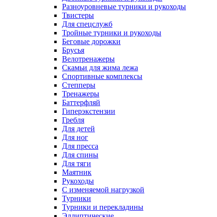
Разноуровневые турники и рукоходы
Твистеры
Для спецслужб
Тройные турники и рукоходы
Беговые дорожки
Брусья
Велотренажеры
Скамьи для жима лежа
Спортивные комплексы
Степперы
Тренажеры
Баттерфляй
Гиперэкстензии
Гребля
Для детей
Для ног
Для пресса
Для спины
Для тяги
Маятник
Рукоходы
С изменяемой нагрузкой
Турники
Турники и перекладины
Эллиптические