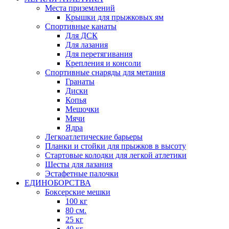
Места приземлений
Крышки для прыжковых ям
Спортивные канаты
Для ДСК
Для лазания
Для перетягивания
Крепления и консоли
Спортивные снаряды для метания
Гранаты
Диски
Копья
Мешочки
Мячи
Ядра
Легкоатлетические барьеры
Планки и стойки для прыжков в высоту
Стартовые колодки для легкой атлетики
Шесты для лазания
Эстафетные палочки
ЕДИНОБОРСТВА
Боксерские мешки
100 кг
80 см.
25 кг
40 кг