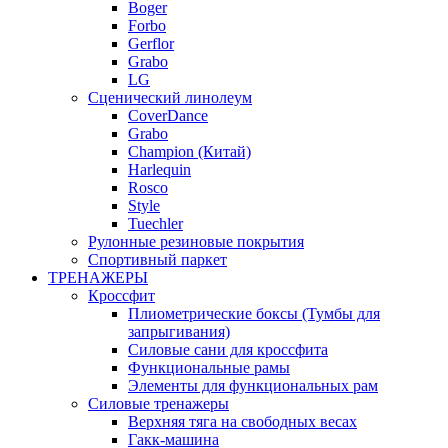
Boger
Forbo
Gerflor
Grabo
LG
Сценический линолеум
CoverDance
Grabo
Champion (Китай)
Harlequin
Rosco
Style
Tuechler
Рулонные резиновые покрытия
Спортивный паркет
ТРЕНАЖЕРЫ
Кроссфит
Плиометрические боксы (Тумбы для
запрыгивания)
Силовые сани для кроссфита
Функциональные рамы
Элементы для функциональных рам
Силовые тренажеры
Верхняя тяга на свободных весах
Гакк-машина