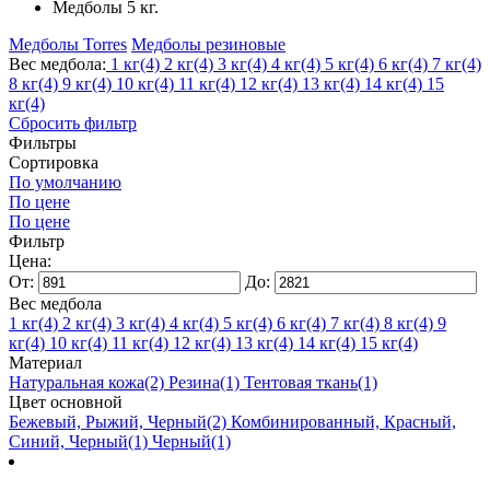
Медболы 5 кг.
Медболы Torres
Медболы резиновые
Вес медбола:
1 кг
(4)
2 кг
(4)
3 кг
(4)
4 кг
(4)
5 кг
(4)
6 кг
(4)
7 кг
(4)
8 кг
(4)
9 кг
(4)
10 кг
(4)
11 кг
(4)
12 кг
(4)
13 кг
(4)
14 кг
(4)
15
кг
(4)
Сбросить фильтр
Фильтры
Сортировка
По умолчанию
По цене
По цене
Фильтр
Цена:
От:
До:
Вес медбола
1 кг
(4)
2 кг
(4)
3 кг
(4)
4 кг
(4)
5 кг
(4)
6 кг
(4)
7 кг
(4)
8 кг
(4)
9
кг
(4)
10 кг
(4)
11 кг
(4)
12 кг
(4)
13 кг
(4)
14 кг
(4)
15 кг
(4)
Материал
Натуральная кожа
(2)
Резина
(1)
Тентовая ткань
(1)
Цвет основной
Бежевый, Рыжий, Черный
(2)
Комбинированный, Красный,
Синий, Черный
(1)
Черный
(1)