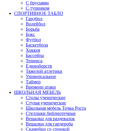
С брусьями
С турником
СПОРТИВНОЕ ТАБЛО
Гандбол
Волейбол
Борьба
Бокс
Футбол
Баскетбола
Хоккея
Бассейна
Тенниса
Единоборств
Тяжелой атлетики
Универсальное
Таймер
Времени атаки
ШКОЛЬНАЯ МЕБЕЛЬ
Столы ученические
Стулья ученические
Школьная мебель Точка Роста
Стеллажи библиотечные
Вешалки для раздевалок
Вешалки для гардероба
Скамейки со спинкой