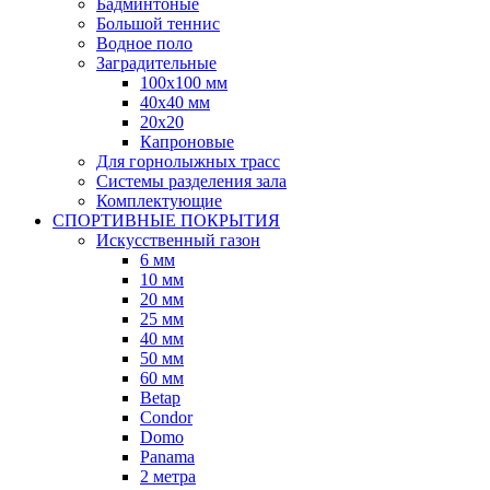
Бадминтоные
Большой теннис
Водное поло
Заградительные
100х100 мм
40х40 мм
20х20
Капроновые
Для горнолыжных трасс
Системы разделения зала
Комплектующие
СПОРТИВНЫЕ ПОКРЫТИЯ
Искусственный газон
6 мм
10 мм
20 мм
25 мм
40 мм
50 мм
60 мм
Betap
Condor
Domo
Panama
2 метра