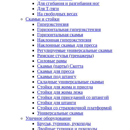
Для сгибания и разгибания ног
Для Т-тяги
На свободных весах
Скамьи и стойки
Гиперэкстензия
Горизонтальная гиперэкстензия
Горизонтальная скамья
Наклонная гиперэкстензия
Наклонные скамьи для пресса
Регулируемые универсальные скамьи
Римские стулья (тренажеры)
Силовые рамы
Скамьи (парты) Скотта
Скамьи для пресса
Скамьи под штангу
Складные универсальные скамьи
Стойки для жима и приседа
Стойки для жима лежа
Стойки для приседаний со штангой
Стойки для штанги
Стойки со страховочной платформой
Универсальные скамьи
Уличное оборудование
Брусья, турники, рукоходы
Двойные турники и рукоходы