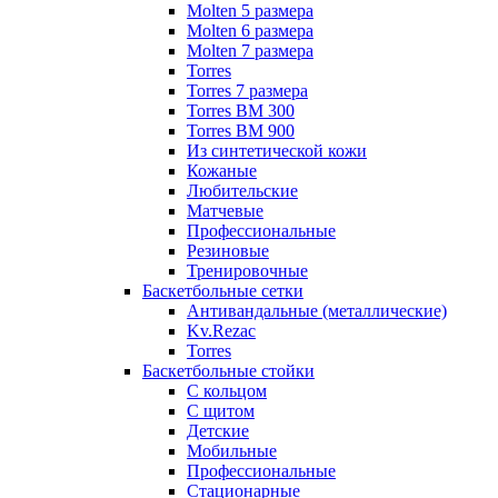
Molten 5 размера
Molten 6 размера
Molten 7 размера
Torres
Torres 7 размера
Torres BM 300
Torres BM 900
Из синтетической кожи
Кожаные
Любительские
Матчевые
Профессиональные
Резиновые
Тренировочные
Баскетбольные сетки
Антивандальные (металлические)
Kv.Rezac
Torres
Баскетбольные стойки
С кольцом
С щитом
Детские
Мобильные
Профессиональные
Стационарные