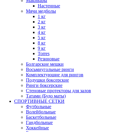
Макивары
Настенные
Мячи медболы
1 кг
2 кг
3 кг
4 кг
5 кг
8 кг
9 кг
Torres
Резиновые
Болгарские мешки
Восьмиугольные ринги
Комплектующие для рингов
Подушки боксерские
Ринги боксерские
Стеновые протекторы для залов
Татами (Будо маты)
СПОРТИВНЫЕ СЕТКИ
Футбольные
Волейбольные
Баскетбольные
Гандбольные
Хоккейные