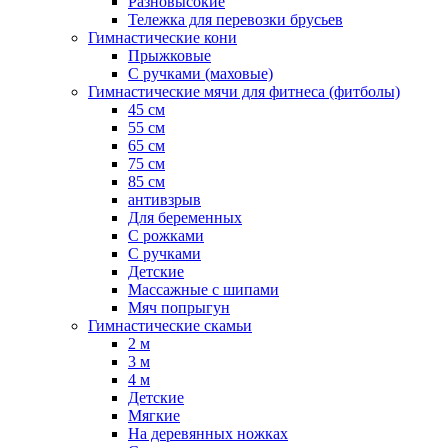
Разновысокие
Тележка для перевозки брусьев
Гимнастические кони
Прыжковые
С ручками (маховые)
Гимнастические мячи для фитнеса (фитболы)
45 см
55 см
65 см
75 см
85 см
антивзрыв
Для беременных
С рожками
С ручками
Детские
Массажные с шипами
Мяч попрыгун
Гимнастические скамьи
2 м
3 м
4 м
Детские
Мягкие
На деревянных ножках