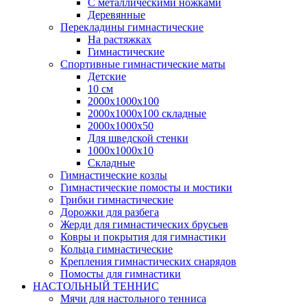
С металлическими ножками
Деревянные
Перекладины гимнастические
На растяжках
Гимнастические
Спортивные гимнастические маты
Детские
10 см
2000х1000х100
2000х1000х100 складные
2000х1000х50
Для шведской стенки
1000х1000х10
Складные
Гимнастические козлы
Гимнастические помосты и мостики
Грибки гимнастические
Дорожки для разбега
Жерди для гимнастических брусьев
Ковры и покрытия для гимнастики
Кольца гимнастические
Крепления гимнастических снарядов
Помосты для гимнастики
НАСТОЛЬНЫЙ ТЕННИС
Мячи для настольного тенниса