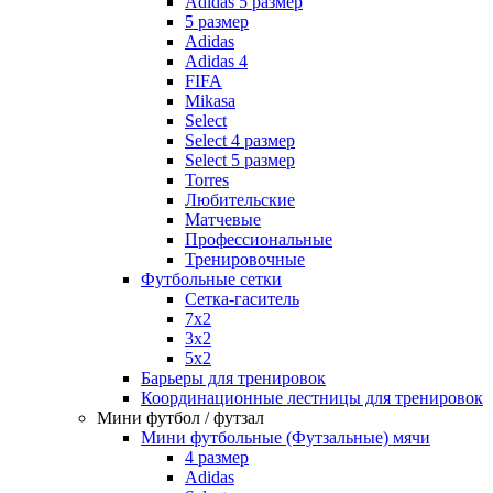
Adidas 5 размер
5 размер
Adidas
Adidas 4
FIFA
Mikasa
Select
Select 4 размер
Select 5 размер
Torres
Любительские
Матчевые
Профессиональные
Тренировочные
Футбольные сетки
Сетка-гаситель
7x2
3х2
5х2
Барьеры для тренировок
Координационные лестницы для тренировок
Мини футбол / футзал
Мини футбольные (Футзальные) мячи
4 размер
Adidas