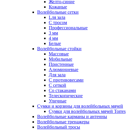
Желто-синие
Кожаные
Волейбольные сетки
Lля зала
C тросом
Профессиональные
3 мм
4 мм
Белые
Волейбольные стойки
Массовые
Мобильные
Пристенные
Алюминиевые
Для зала
С противовесами
С сеткой
Со стаканами
Телескопические
Уличные
Сумки и корзины для волейбольных мячей
Сумки для волейбольных мячей Torres
Волейбольные карманы и антенны
Волейбольные тренажеры
Волейбольный тросы