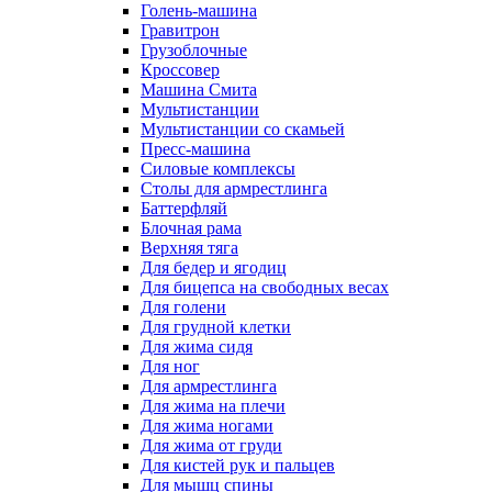
Голень-машина
Гравитрон
Грузоблочные
Кроссовер
Машина Смита
Мультистанции
Мультистанции со скамьей
Пресс-машина
Силовые комплексы
Столы для армрестлинга
Баттерфляй
Блочная рама
Верхняя тяга
Для бедер и ягодиц
Для бицепса на свободных весах
Для голени
Для грудной клетки
Для жима сидя
Для ног
Для армрестлинга
Для жима на плечи
Для жима ногами
Для жима от груди
Для кистей рук и пальцев
Для мышц спины