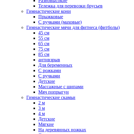
Разновысокие
Тележка для перевозки брусьев
Гимнастические кони
Прыжковые
С ручками (маховые)
Гимнастические мячи для фитнеса (фитболы)
45 см
55 см
65 см
75 см
85 см
антивзрыв
Для беременных
С рожками
С ручками
Детские
Массажные с шипами
Мяч попрыгун
Гимнастические скамьи
2 м
3 м
4 м
Детские
Мягкие
На деревянных ножках