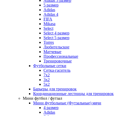
Adidas 5 размер
5 размер
Adidas
Adidas 4
FIFA
Mikasa
Select
Select 4 размер
Select 5 размер
Torres
Любительские
Матчевые
Профессиональные
Тренировочные
Футбольные сетки
Сетка-гаситель
7x2
3х2
5х2
Барьеры для тренировок
Координационные лестницы для тренировок
Мини футбол / футзал
Мини футбольные (Футзальные) мячи
4 размер
Adidas