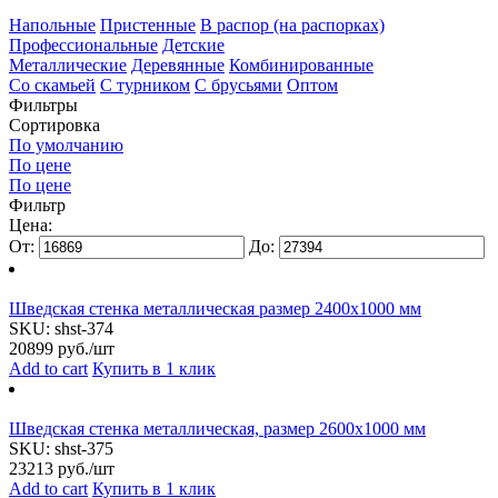
Напольные
Пристенные
В распор (на распорках)
Профессиональные
Детские
Металлические
Деревянные
Комбинированные
Со скамьей
С турником
С брусьями
Оптом
Фильтры
Сортировка
По умолчанию
По цене
По цене
Фильтр
Цена:
От:
До:
Шведская стенка металлическая размер 2400х1000 мм
SKU:
shst-374
20899
руб./шт
Add to cart
Купить в 1 клик
Шведская стенка металлическая, размер 2600х1000 мм
SKU:
shst-375
23213
руб./шт
Add to cart
Купить в 1 клик