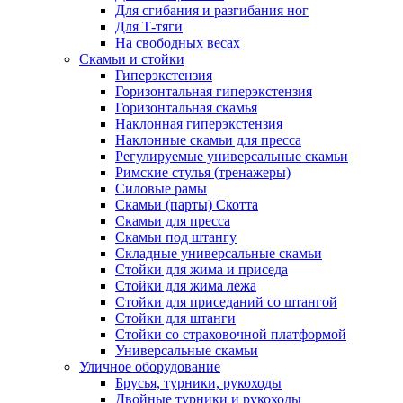
Для сгибания и разгибания ног
Для Т-тяги
На свободных весах
Скамьи и стойки
Гиперэкстензия
Горизонтальная гиперэкстензия
Горизонтальная скамья
Наклонная гиперэкстензия
Наклонные скамьи для пресса
Регулируемые универсальные скамьи
Римские стулья (тренажеры)
Силовые рамы
Скамьи (парты) Скотта
Скамьи для пресса
Скамьи под штангу
Складные универсальные скамьи
Стойки для жима и приседа
Стойки для жима лежа
Стойки для приседаний со штангой
Стойки для штанги
Стойки со страховочной платформой
Универсальные скамьи
Уличное оборудование
Брусья, турники, рукоходы
Двойные турники и рукоходы