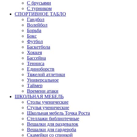
С брусьями
С турником
СПОРТИВНОЕ ТАБЛО
Гандбол
Волейбол
Борьба
Бокс
Футбол
Баскетбола
Хоккея
Бассейна
Тенниса
Единоборств
Тяжелой атлетики
Универсальное
Таймер
Времени атаки
ШКОЛЬНАЯ МЕБЕЛЬ
Столы ученические
Стулья ученические
Школьная мебель Точка Роста
Стеллажи библиотечные
Вешалки для раздевалок
Вешалки для гардероба
Скамейки со спинкой