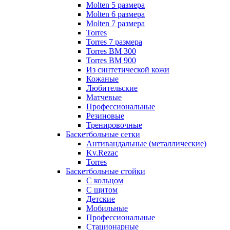
Molten 5 размера
Molten 6 размера
Molten 7 размера
Torres
Torres 7 размера
Torres BM 300
Torres BM 900
Из синтетической кожи
Кожаные
Любительские
Матчевые
Профессиональные
Резиновые
Тренировочные
Баскетбольные сетки
Антивандальные (металлические)
Kv.Rezac
Torres
Баскетбольные стойки
С кольцом
С щитом
Детские
Мобильные
Профессиональные
Стационарные