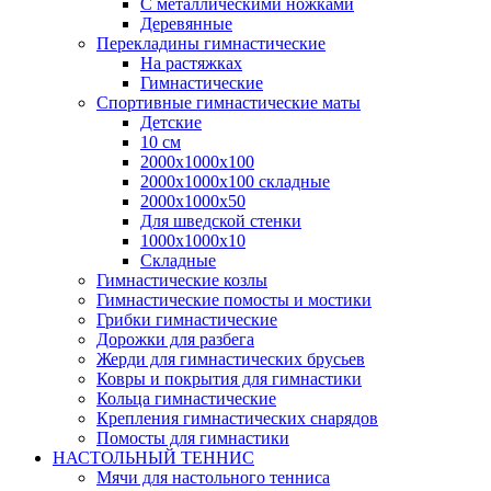
С металлическими ножками
Деревянные
Перекладины гимнастические
На растяжках
Гимнастические
Спортивные гимнастические маты
Детские
10 см
2000х1000х100
2000х1000х100 складные
2000х1000х50
Для шведской стенки
1000х1000х10
Складные
Гимнастические козлы
Гимнастические помосты и мостики
Грибки гимнастические
Дорожки для разбега
Жерди для гимнастических брусьев
Ковры и покрытия для гимнастики
Кольца гимнастические
Крепления гимнастических снарядов
Помосты для гимнастики
НАСТОЛЬНЫЙ ТЕННИС
Мячи для настольного тенниса