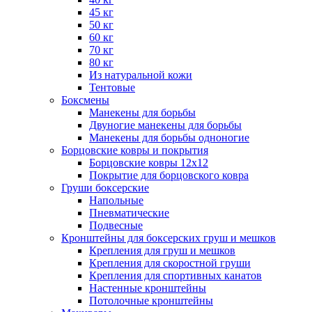
45 кг
50 кг
60 кг
70 кг
80 кг
Из натуральной кожи
Тентовые
Боксмены
Манекены для борьбы
Двуногие манекены для борьбы
Манекены для борьбы одноногие
Борцовские ковры и покрытия
Борцовские ковры 12х12
Покрытие для борцовского ковра
Груши боксерские
Напольные
Пневматические
Подвесные
Кронштейны для боксерских груш и мешков
Крепления для груш и мешков
Крепления для скоростной груши
Крепления для спортивных канатов
Настенные кронштейны
Потолочные кронштейны