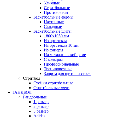
Уличные
Стритбольные
Противовесы
Баскетбольные фермы
Настенные
Складные
Баскетбольные щиты
1800х1050 мм
Из оргстекла
Из оргстекла 10 мм
Из фанеры
На металлической раме
С кольцом
Профессиональные
Тренировочные
Защита для щитов и стоек
Стритбол
Стойки стритбольные
Стритбольные мячи
ГАНДБОЛ
Гандбольные
1 размер
2 размер
3 размер
Adidas