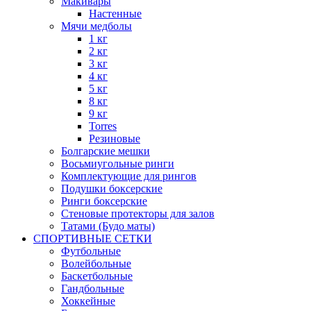
Макивары
Настенные
Мячи медболы
1 кг
2 кг
3 кг
4 кг
5 кг
8 кг
9 кг
Torres
Резиновые
Болгарские мешки
Восьмиугольные ринги
Комплектующие для рингов
Подушки боксерские
Ринги боксерские
Стеновые протекторы для залов
Татами (Будо маты)
СПОРТИВНЫЕ СЕТКИ
Футбольные
Волейбольные
Баскетбольные
Гандбольные
Хоккейные