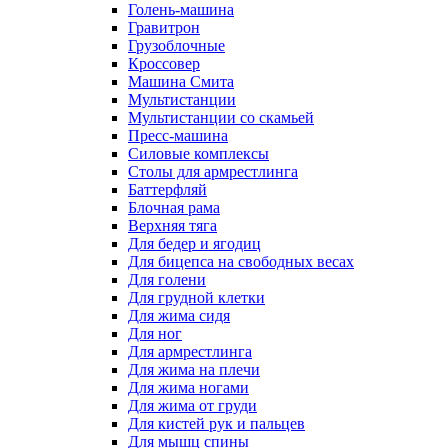
Голень-машина
Гравитрон
Грузоблочные
Кроссовер
Машина Смита
Мультистанции
Мультистанции со скамьей
Пресс-машина
Силовые комплексы
Столы для армрестлинга
Баттерфляй
Блочная рама
Верхняя тяга
Для бедер и ягодиц
Для бицепса на свободных весах
Для голени
Для грудной клетки
Для жима сидя
Для ног
Для армрестлинга
Для жима на плечи
Для жима ногами
Для жима от груди
Для кистей рук и пальцев
Для мышц спины