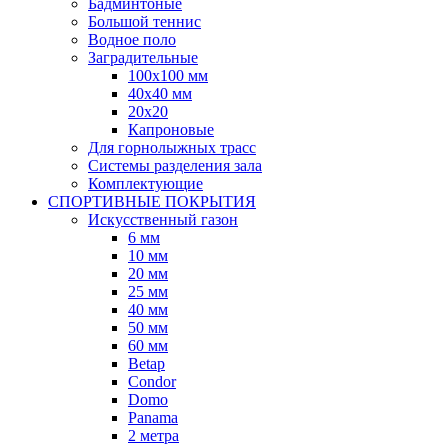
Бадминтоные
Большой теннис
Водное поло
Заградительные
100х100 мм
40х40 мм
20х20
Капроновые
Для горнолыжных трасс
Системы разделения зала
Комплектующие
СПОРТИВНЫЕ ПОКРЫТИЯ
Искусственный газон
6 мм
10 мм
20 мм
25 мм
40 мм
50 мм
60 мм
Betap
Condor
Domo
Panama
2 метра