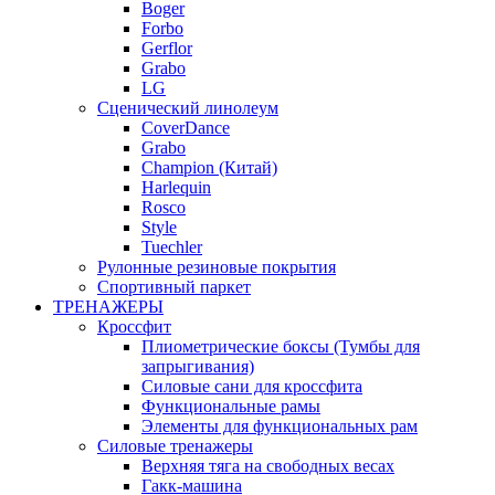
Boger
Forbo
Gerflor
Grabo
LG
Сценический линолеум
CoverDance
Grabo
Champion (Китай)
Harlequin
Rosco
Style
Tuechler
Рулонные резиновые покрытия
Спортивный паркет
ТРЕНАЖЕРЫ
Кроссфит
Плиометрические боксы (Тумбы для
запрыгивания)
Силовые сани для кроссфита
Функциональные рамы
Элементы для функциональных рам
Силовые тренажеры
Верхняя тяга на свободных весах
Гакк-машина