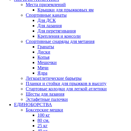
Места приземлений
Крышки для прыжковых ям
Спортивные канаты
Для ДСК
Для лазания
Для перетягивания
Крепления и консоли
Спортивные снаряды для метания
Гранаты
Диски
Копья
Мешочки
Мячи
Ядра
Легкоатлетические барьеры
Планки и стойки для прыжков в высоту
Стартовые колодки для легкой атлетики
Шесты для лазания
Эстафетные палочки
ЕДИНОБОРСТВА
Боксерские мешки
100 кг
80 см.
25 кг
40 кг