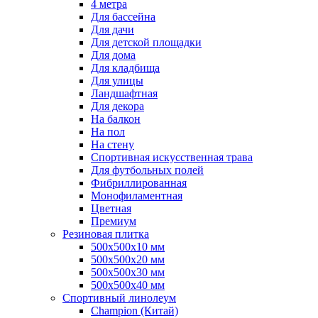
4 метра
Для бассейна
Для дачи
Для детской площадки
Для дома
Для кладбища
Для улицы
Ландшафтная
Для декора
На балкон
На пол
На стену
Спортивная искусственная трава
Для футбольных полей
Фибриллированная
Монофиламентная
Цветная
Премиум
Резиновая плитка
500х500х10 мм
500х500х20 мм
500х500х30 мм
500х500х40 мм
Спортивный линолеум
Champion (Китай)