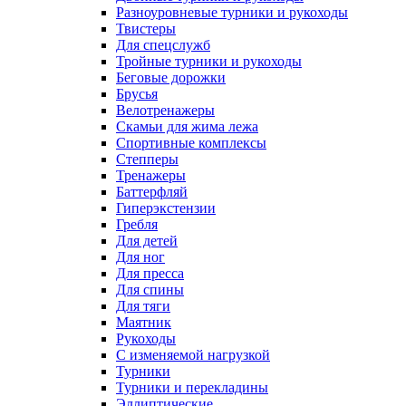
Разноуровневые турники и рукоходы
Твистеры
Для спецслужб
Тройные турники и рукоходы
Беговые дорожки
Брусья
Велотренажеры
Скамьи для жима лежа
Спортивные комплексы
Степперы
Тренажеры
Баттерфляй
Гиперэкстензии
Гребля
Для детей
Для ног
Для пресса
Для спины
Для тяги
Маятник
Рукоходы
С изменяемой нагрузкой
Турники
Турники и перекладины
Эллиптические