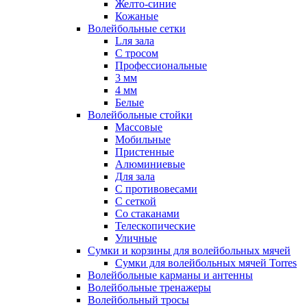
Желто-синие
Кожаные
Волейбольные сетки
Lля зала
C тросом
Профессиональные
3 мм
4 мм
Белые
Волейбольные стойки
Массовые
Мобильные
Пристенные
Алюминиевые
Для зала
С противовесами
С сеткой
Со стаканами
Телескопические
Уличные
Сумки и корзины для волейбольных мячей
Сумки для волейбольных мячей Torres
Волейбольные карманы и антенны
Волейбольные тренажеры
Волейбольный тросы