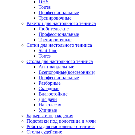
DHS
Torres
Профессиональные
Тренировочные
Ракетки для настольного тенниса
Любительские
Профессиональные
Тренировочные
Сетки для настольного тенниса
Start Line
Torres
Столы для настольного тенниса
Антивандальные
Всепогодные(всесезонные)
Профессиональные
Разборные
Складные
Влагостойкие
Для дачи
На колесах
Уличные
Барьеры и ограждения
Подставки под полотенца и мячи
Роботы для настольного тенниса
Столы судейские