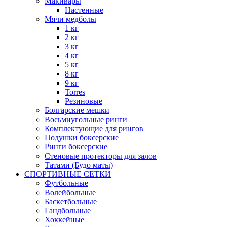
Макивары
Настенные
Мячи медболы
1 кг
2 кг
3 кг
4 кг
5 кг
8 кг
9 кг
Torres
Резиновые
Болгарские мешки
Восьмиугольные ринги
Комплектующие для рингов
Подушки боксерские
Ринги боксерские
Стеновые протекторы для залов
Татами (Будо маты)
СПОРТИВНЫЕ СЕТКИ
Футбольные
Волейбольные
Баскетбольные
Гандбольные
Хоккейные