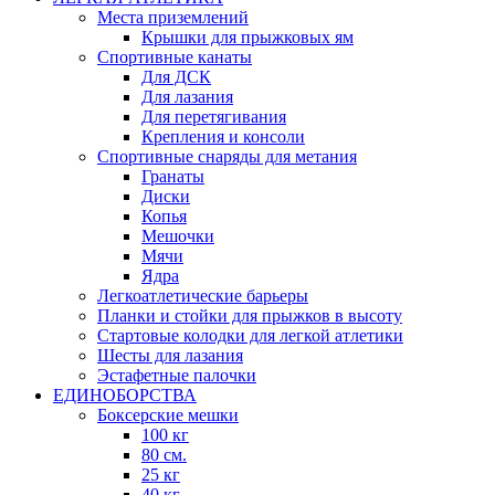
Места приземлений
Крышки для прыжковых ям
Спортивные канаты
Для ДСК
Для лазания
Для перетягивания
Крепления и консоли
Спортивные снаряды для метания
Гранаты
Диски
Копья
Мешочки
Мячи
Ядра
Легкоатлетические барьеры
Планки и стойки для прыжков в высоту
Стартовые колодки для легкой атлетики
Шесты для лазания
Эстафетные палочки
ЕДИНОБОРСТВА
Боксерские мешки
100 кг
80 см.
25 кг
40 кг