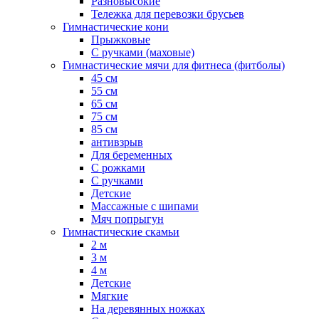
Разновысокие
Тележка для перевозки брусьев
Гимнастические кони
Прыжковые
С ручками (маховые)
Гимнастические мячи для фитнеса (фитболы)
45 см
55 см
65 см
75 см
85 см
антивзрыв
Для беременных
С рожками
С ручками
Детские
Массажные с шипами
Мяч попрыгун
Гимнастические скамьи
2 м
3 м
4 м
Детские
Мягкие
На деревянных ножках