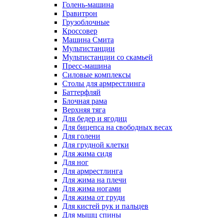
Голень-машина
Гравитрон
Грузоблочные
Кроссовер
Машина Смита
Мультистанции
Мультистанции со скамьей
Пресс-машина
Силовые комплексы
Столы для армрестлинга
Баттерфляй
Блочная рама
Верхняя тяга
Для бедер и ягодиц
Для бицепса на свободных весах
Для голени
Для грудной клетки
Для жима сидя
Для ног
Для армрестлинга
Для жима на плечи
Для жима ногами
Для жима от груди
Для кистей рук и пальцев
Для мышц спины