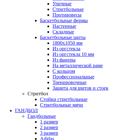
Уличные
Стритбольные
Противовесы
Баскетбольные фермы
Настенные
Складные
Баскетбольные щиты
1800х1050 мм
Из оргстекла
Из оргстекла 10 мм
Из фанеры
На металлической раме
С кольцом
Профессиональные
Тренировочные
Защита для щитов и стоек
Стритбол
Стойки стритбольные
Стритбольные мячи
ГАНДБОЛ
Гандбольные
1 размер
2 размер
3 размер
Adidas