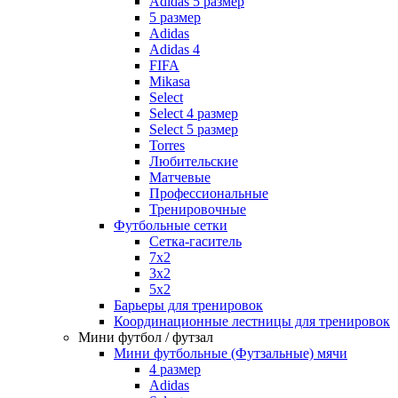
Adidas 5 размер
5 размер
Adidas
Adidas 4
FIFA
Mikasa
Select
Select 4 размер
Select 5 размер
Torres
Любительские
Матчевые
Профессиональные
Тренировочные
Футбольные сетки
Сетка-гаситель
7x2
3х2
5х2
Барьеры для тренировок
Координационные лестницы для тренировок
Мини футбол / футзал
Мини футбольные (Футзальные) мячи
4 размер
Adidas