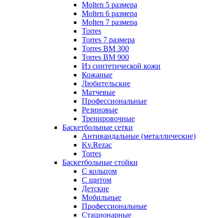
Molten 5 размера
Molten 6 размера
Molten 7 размера
Torres
Torres 7 размера
Torres BM 300
Torres BM 900
Из синтетической кожи
Кожаные
Любительские
Матчевые
Профессиональные
Резиновые
Тренировочные
Баскетбольные сетки
Антивандальные (металлические)
Kv.Rezac
Torres
Баскетбольные стойки
С кольцом
С щитом
Детские
Мобильные
Профессиональные
Стационарные