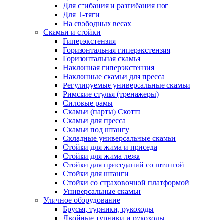
Для сгибания и разгибания ног
Для Т-тяги
На свободных весах
Скамьи и стойки
Гиперэкстензия
Горизонтальная гиперэкстензия
Горизонтальная скамья
Наклонная гиперэкстензия
Наклонные скамьи для пресса
Регулируемые универсальные скамьи
Римские стулья (тренажеры)
Силовые рамы
Скамьи (парты) Скотта
Скамьи для пресса
Скамьи под штангу
Складные универсальные скамьи
Стойки для жима и приседа
Стойки для жима лежа
Стойки для приседаний со штангой
Стойки для штанги
Стойки со страховочной платформой
Универсальные скамьи
Уличное оборудование
Брусья, турники, рукоходы
Двойные турники и рукоходы