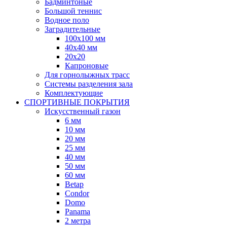
Бадминтоные
Большой теннис
Водное поло
Заградительные
100х100 мм
40х40 мм
20х20
Капроновые
Для горнолыжных трасс
Системы разделения зала
Комплектующие
СПОРТИВНЫЕ ПОКРЫТИЯ
Искусственный газон
6 мм
10 мм
20 мм
25 мм
40 мм
50 мм
60 мм
Betap
Condor
Domo
Panama
2 метра