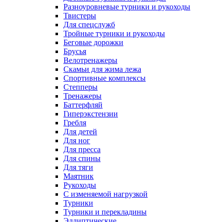
Разноуровневые турники и рукоходы
Твистеры
Для спецслужб
Тройные турники и рукоходы
Беговые дорожки
Брусья
Велотренажеры
Скамьи для жима лежа
Спортивные комплексы
Степперы
Тренажеры
Баттерфляй
Гиперэкстензии
Гребля
Для детей
Для ног
Для пресса
Для спины
Для тяги
Маятник
Рукоходы
С изменяемой нагрузкой
Турники
Турники и перекладины
Эллиптические