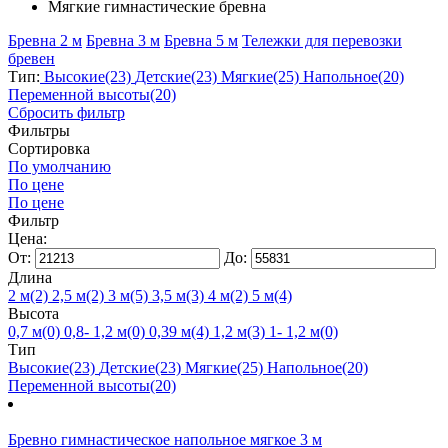
Мягкие гимнастические бревна
Бревна 2 м
Бревна 3 м
Бревна 5 м
Тележки для перевозки
бревен
Тип:
Высокие
(23)
Детские
(23)
Мягкие
(25)
Напольное
(20)
Переменной высоты
(20)
Сбросить фильтр
Фильтры
Сортировка
По умолчанию
По цене
По цене
Фильтр
Цена:
От:
До:
Длина
2 м
(2)
2,5 м
(2)
3 м
(5)
3,5 м
(3)
4 м
(2)
5 м
(4)
Высота
0,7 м
(0)
0,8- 1,2 м
(0)
0,39 м
(4)
1,2 м
(3)
1- 1,2 м
(0)
Тип
Высокие
(23)
Детские
(23)
Мягкие
(25)
Напольное
(20)
Переменной высоты
(20)
Бревно гимнастическое напольное мягкое 3 м