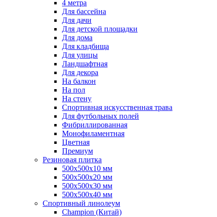
4 метра
Для бассейна
Для дачи
Для детской площадки
Для дома
Для кладбища
Для улицы
Ландшафтная
Для декора
На балкон
На пол
На стену
Спортивная искусственная трава
Для футбольных полей
Фибриллированная
Монофиламентная
Цветная
Премиум
Резиновая плитка
500х500х10 мм
500х500х20 мм
500х500х30 мм
500х500х40 мм
Спортивный линолеум
Champion (Китай)