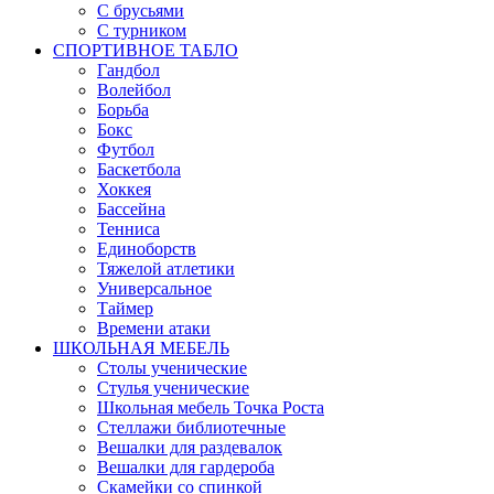
С брусьями
С турником
СПОРТИВНОЕ ТАБЛО
Гандбол
Волейбол
Борьба
Бокс
Футбол
Баскетбола
Хоккея
Бассейна
Тенниса
Единоборств
Тяжелой атлетики
Универсальное
Таймер
Времени атаки
ШКОЛЬНАЯ МЕБЕЛЬ
Столы ученические
Стулья ученические
Школьная мебель Точка Роста
Стеллажи библиотечные
Вешалки для раздевалок
Вешалки для гардероба
Скамейки со спинкой