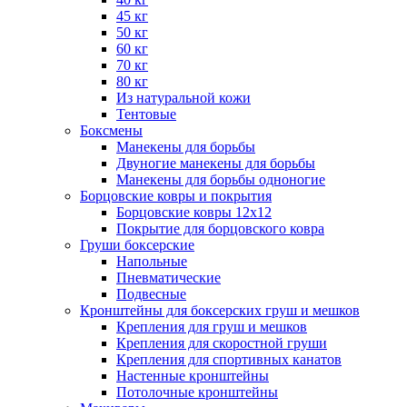
45 кг
50 кг
60 кг
70 кг
80 кг
Из натуральной кожи
Тентовые
Боксмены
Манекены для борьбы
Двуногие манекены для борьбы
Манекены для борьбы одноногие
Борцовские ковры и покрытия
Борцовские ковры 12х12
Покрытие для борцовского ковра
Груши боксерские
Напольные
Пневматические
Подвесные
Кронштейны для боксерских груш и мешков
Крепления для груш и мешков
Крепления для скоростной груши
Крепления для спортивных канатов
Настенные кронштейны
Потолочные кронштейны