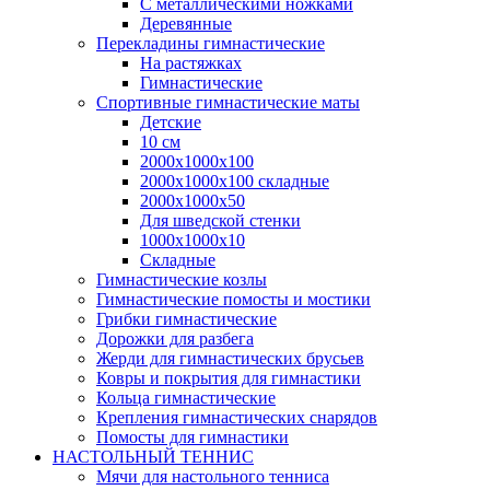
С металлическими ножками
Деревянные
Перекладины гимнастические
На растяжках
Гимнастические
Спортивные гимнастические маты
Детские
10 см
2000х1000х100
2000х1000х100 складные
2000х1000х50
Для шведской стенки
1000х1000х10
Складные
Гимнастические козлы
Гимнастические помосты и мостики
Грибки гимнастические
Дорожки для разбега
Жерди для гимнастических брусьев
Ковры и покрытия для гимнастики
Кольца гимнастические
Крепления гимнастических снарядов
Помосты для гимнастики
НАСТОЛЬНЫЙ ТЕННИС
Мячи для настольного тенниса