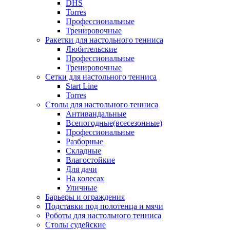
DHS
Torres
Профессиональные
Тренировочные
Ракетки для настольного тенниса
Любительские
Профессиональные
Тренировочные
Сетки для настольного тенниса
Start Line
Torres
Столы для настольного тенниса
Антивандальные
Всепогодные(всесезонные)
Профессиональные
Разборные
Складные
Влагостойкие
Для дачи
На колесах
Уличные
Барьеры и ограждения
Подставки под полотенца и мячи
Роботы для настольного тенниса
Столы судейские