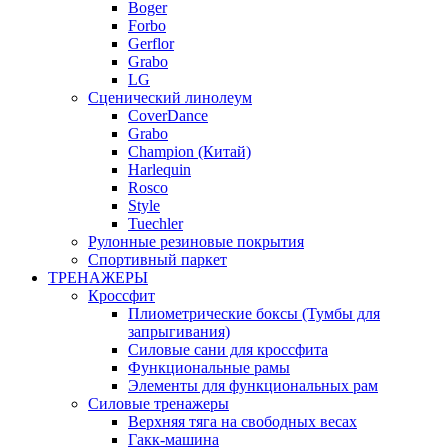
Boger
Forbo
Gerflor
Grabo
LG
Сценический линолеум
CoverDance
Grabo
Champion (Китай)
Harlequin
Rosco
Style
Tuechler
Рулонные резиновые покрытия
Спортивный паркет
ТРЕНАЖЕРЫ
Кроссфит
Плиометрические боксы (Тумбы для
запрыгивания)
Силовые сани для кроссфита
Функциональные рамы
Элементы для функциональных рам
Силовые тренажеры
Верхняя тяга на свободных весах
Гакк-машина