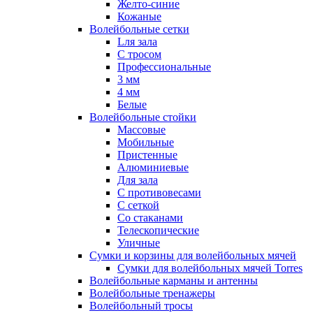
Желто-синие
Кожаные
Волейбольные сетки
Lля зала
C тросом
Профессиональные
3 мм
4 мм
Белые
Волейбольные стойки
Массовые
Мобильные
Пристенные
Алюминиевые
Для зала
С противовесами
С сеткой
Со стаканами
Телескопические
Уличные
Сумки и корзины для волейбольных мячей
Сумки для волейбольных мячей Torres
Волейбольные карманы и антенны
Волейбольные тренажеры
Волейбольный тросы