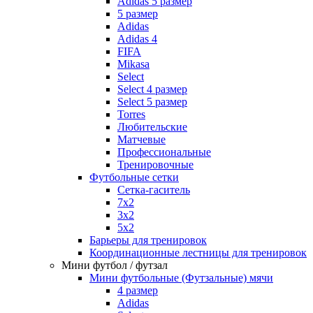
Adidas 5 размер
5 размер
Adidas
Adidas 4
FIFA
Mikasa
Select
Select 4 размер
Select 5 размер
Torres
Любительские
Матчевые
Профессиональные
Тренировочные
Футбольные сетки
Сетка-гаситель
7x2
3х2
5х2
Барьеры для тренировок
Координационные лестницы для тренировок
Мини футбол / футзал
Мини футбольные (Футзальные) мячи
4 размер
Adidas