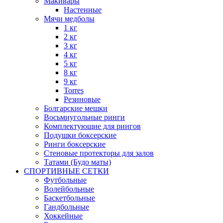
Макивары
Настенные
Мячи медболы
1 кг
2 кг
3 кг
4 кг
5 кг
8 кг
9 кг
Torres
Резиновые
Болгарские мешки
Восьмиугольные ринги
Комплектующие для рингов
Подушки боксерские
Ринги боксерские
Стеновые протекторы для залов
Татами (Будо маты)
СПОРТИВНЫЕ СЕТКИ
Футбольные
Волейбольные
Баскетбольные
Гандбольные
Хоккейные