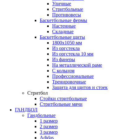
Уличные
Стритбольные
Противовесы
Баскетбольные фермы
Настенные
Складные
Баскетбольные щиты
1800х1050 мм
Из оргстекла
Из оргстекла 10 мм
Из фанеры
На металлической раме
С кольцом
Профессиональные
Тренировочные
Защита для щитов и стоек
Стритбол
Стойки стритбольные
Стритбольные мячи
ГАНДБОЛ
Гандбольные
1 размер
2 размер
3 размер
Adidas