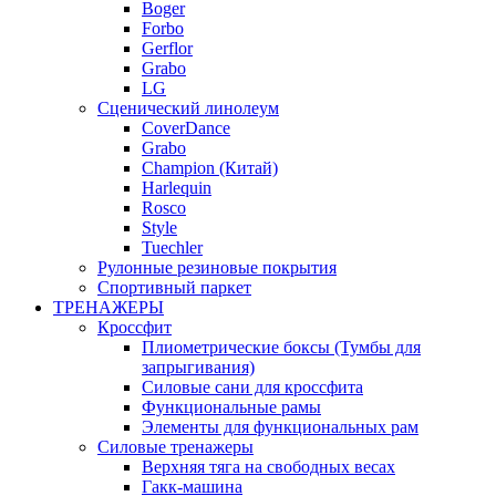
Boger
Forbo
Gerflor
Grabo
LG
Сценический линолеум
CoverDance
Grabo
Champion (Китай)
Harlequin
Rosco
Style
Tuechler
Рулонные резиновые покрытия
Спортивный паркет
ТРЕНАЖЕРЫ
Кроссфит
Плиометрические боксы (Тумбы для
запрыгивания)
Силовые сани для кроссфита
Функциональные рамы
Элементы для функциональных рам
Силовые тренажеры
Верхняя тяга на свободных весах
Гакк-машина