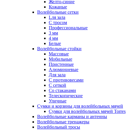
Желто-синие
Кожаные
Волейбольные сетки
Lля зала
C тросом
Профессиональные
3 мм
4 мм
Белые
Волейбольные стойки
Массовые
Мобильные
Пристенные
Алюминиевые
Для зала
С противовесами
С сеткой
Со стаканами
Телескопические
Уличные
Сумки и корзины для волейбольных мячей
Сумки для волейбольных мячей Torres
Волейбольные карманы и антенны
Волейбольные тренажеры
Волейбольный тросы