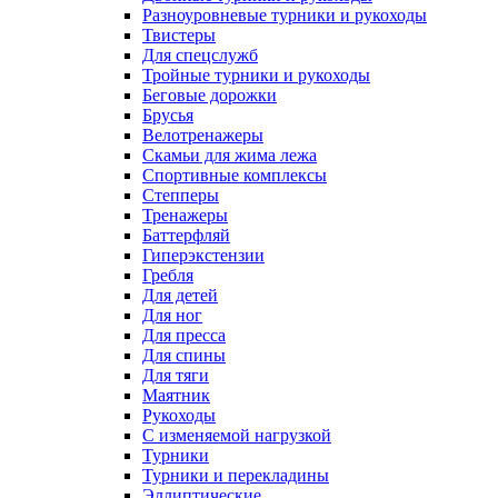
Разноуровневые турники и рукоходы
Твистеры
Для спецслужб
Тройные турники и рукоходы
Беговые дорожки
Брусья
Велотренажеры
Скамьи для жима лежа
Спортивные комплексы
Степперы
Тренажеры
Баттерфляй
Гиперэкстензии
Гребля
Для детей
Для ног
Для пресса
Для спины
Для тяги
Маятник
Рукоходы
С изменяемой нагрузкой
Турники
Турники и перекладины
Эллиптические