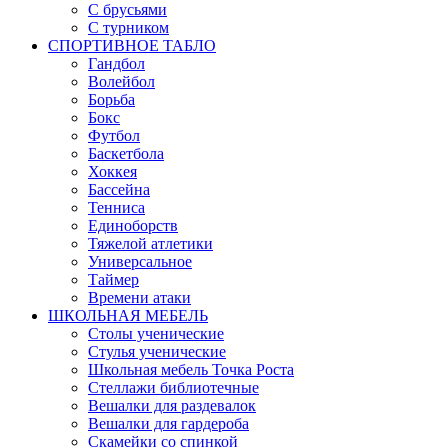
С брусьями
С турником
СПОРТИВНОЕ ТАБЛО
Гандбол
Волейбол
Борьба
Бокс
Футбол
Баскетбола
Хоккея
Бассейна
Тенниса
Единоборств
Тяжелой атлетики
Универсальное
Таймер
Времени атаки
ШКОЛЬНАЯ МЕБЕЛЬ
Столы ученические
Стулья ученические
Школьная мебель Точка Роста
Стеллажи библиотечные
Вешалки для раздевалок
Вешалки для гардероба
Скамейки со спинкой