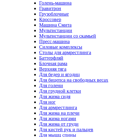
Голень-машина
Гравитрон
Грузоблочные
Кроссовер
Машина Смита
Мультистанции
Мультистанции со скамьей
Пресс-машина
Силовые комплексы
Столы для армрестлинга
Баттерфляй
Блочная рама
Верхняя тяга
Для бедер и ягодиц
Для бицепса на свободных весах
Для голени
Для грудной клетки
Для жима сидя
Для ног
Для армрестлинга
Для жима на плечи
Для жима ногами
Для жима от груди
Для кистей рук и пальцев
Для мышц спины