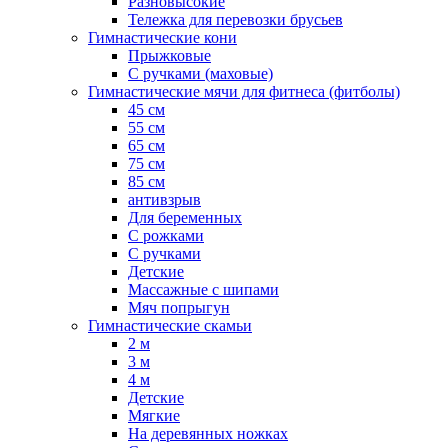
Разновысокие
Тележка для перевозки брусьев
Гимнастические кони
Прыжковые
С ручками (маховые)
Гимнастические мячи для фитнеса (фитболы)
45 см
55 см
65 см
75 см
85 см
антивзрыв
Для беременных
С рожками
С ручками
Детские
Массажные с шипами
Мяч попрыгун
Гимнастические скамьи
2 м
3 м
4 м
Детские
Мягкие
На деревянных ножках