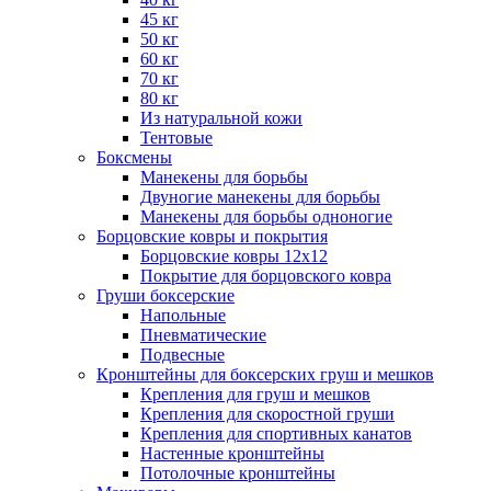
45 кг
50 кг
60 кг
70 кг
80 кг
Из натуральной кожи
Тентовые
Боксмены
Манекены для борьбы
Двуногие манекены для борьбы
Манекены для борьбы одноногие
Борцовские ковры и покрытия
Борцовские ковры 12х12
Покрытие для борцовского ковра
Груши боксерские
Напольные
Пневматические
Подвесные
Кронштейны для боксерских груш и мешков
Крепления для груш и мешков
Крепления для скоростной груши
Крепления для спортивных канатов
Настенные кронштейны
Потолочные кронштейны