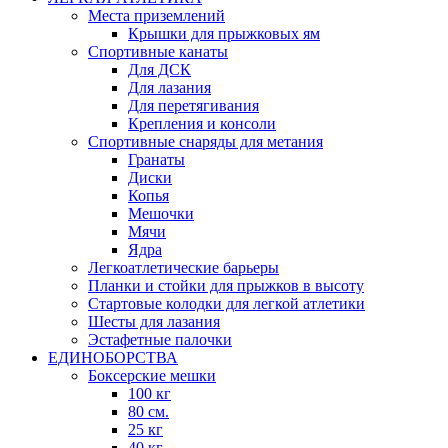
Места приземлений
Крышки для прыжковых ям
Спортивные канаты
Для ДСК
Для лазания
Для перетягивания
Крепления и консоли
Спортивные снаряды для метания
Гранаты
Диски
Копья
Мешочки
Мячи
Ядра
Легкоатлетические барьеры
Планки и стойки для прыжков в высоту
Стартовые колодки для легкой атлетики
Шесты для лазания
Эстафетные палочки
ЕДИНОБОРСТВА
Боксерские мешки
100 кг
80 см.
25 кг
40 кг