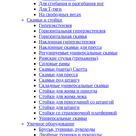
Для сгибания и разгибания ног
Для Т-тяги
На свободных весах
Скамьи и стойки
Гиперэкстензия
Горизонтальная гиперэкстензия
Горизонтальная скамья
Наклонная гиперэкстензия
Наклонные скамьи для пресса
Регулируемые универсальные скамьи
Римские стулья (тренажеры)
Силовые рамы
Скамьи (парты) Скотта
Скамьи для пресса
Скамьи под штангу
Складные универсальные скамьи
Стойки для жима и приседа
Стойки для жима лежа
Стойки для приседаний со штангой
Стойки для штанги
Стойки со страховочной платформой
Универсальные скамьи
Уличное оборудование
Брусья, турники, рукоходы
Двойные турники и рукоходы