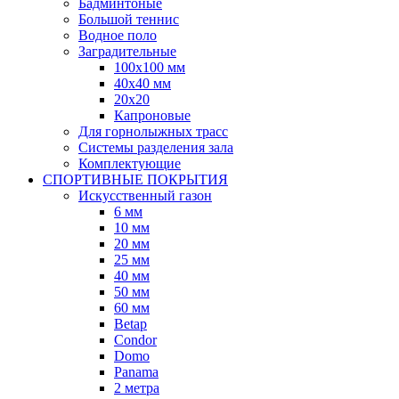
Бадминтоные
Большой теннис
Водное поло
Заградительные
100х100 мм
40х40 мм
20х20
Капроновые
Для горнолыжных трасс
Системы разделения зала
Комплектующие
СПОРТИВНЫЕ ПОКРЫТИЯ
Искусственный газон
6 мм
10 мм
20 мм
25 мм
40 мм
50 мм
60 мм
Betap
Condor
Domo
Panama
2 метра