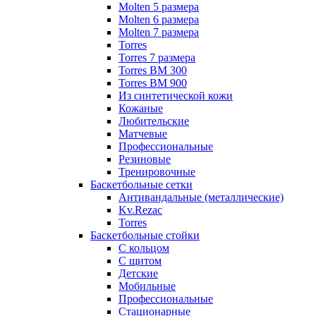
Molten 5 размера
Molten 6 размера
Molten 7 размера
Torres
Torres 7 размера
Torres BM 300
Torres BM 900
Из синтетической кожи
Кожаные
Любительские
Матчевые
Профессиональные
Резиновые
Тренировочные
Баскетбольные сетки
Антивандальные (металлические)
Kv.Rezac
Torres
Баскетбольные стойки
С кольцом
С щитом
Детские
Мобильные
Профессиональные
Стационарные