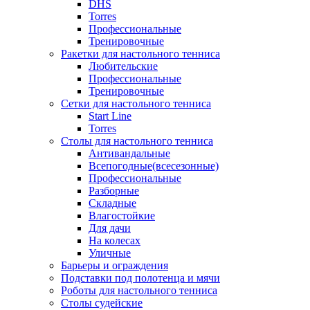
DHS
Torres
Профессиональные
Тренировочные
Ракетки для настольного тенниса
Любительские
Профессиональные
Тренировочные
Сетки для настольного тенниса
Start Line
Torres
Столы для настольного тенниса
Антивандальные
Всепогодные(всесезонные)
Профессиональные
Разборные
Складные
Влагостойкие
Для дачи
На колесах
Уличные
Барьеры и ограждения
Подставки под полотенца и мячи
Роботы для настольного тенниса
Столы судейские