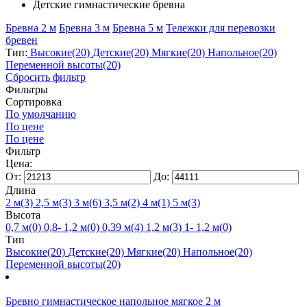
Детские гимнастические бревна
Бревна 2 м
Бревна 3 м
Бревна 5 м
Тележки для перевозки
бревен
Тип:
Высокие
(20)
Детские
(20)
Мягкие
(20)
Напольное
(20)
Переменной высоты
(20)
Сбросить фильтр
Фильтры
Сортировка
По умолчанию
По цене
По цене
Фильтр
Цена:
От:
До:
Длина
2 м
(3)
2,5 м
(3)
3 м
(6)
3,5 м
(2)
4 м
(1)
5 м
(3)
Высота
0,7 м
(0)
0,8- 1,2 м
(0)
0,39 м
(4)
1,2 м
(3)
1- 1,2 м
(0)
Тип
Высокие
(20)
Детские
(20)
Мягкие
(20)
Напольное
(20)
Переменной высоты
(20)
Бревно гимнастическое напольное мягкое 2 м