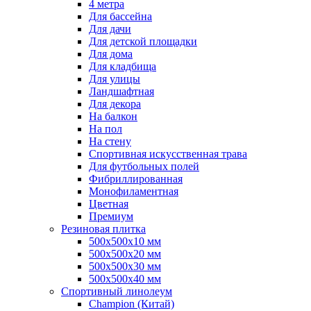
4 метра
Для бассейна
Для дачи
Для детской площадки
Для дома
Для кладбища
Для улицы
Ландшафтная
Для декора
На балкон
На пол
На стену
Спортивная искусственная трава
Для футбольных полей
Фибриллированная
Монофиламентная
Цветная
Премиум
Резиновая плитка
500х500х10 мм
500х500х20 мм
500х500х30 мм
500х500х40 мм
Спортивный линолеум
Champion (Китай)