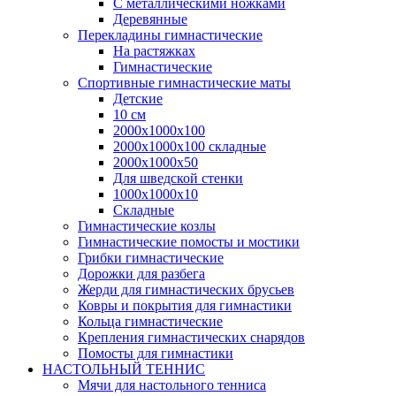
С металлическими ножками
Деревянные
Перекладины гимнастические
На растяжках
Гимнастические
Спортивные гимнастические маты
Детские
10 см
2000х1000х100
2000х1000х100 складные
2000х1000х50
Для шведской стенки
1000х1000х10
Складные
Гимнастические козлы
Гимнастические помосты и мостики
Грибки гимнастические
Дорожки для разбега
Жерди для гимнастических брусьев
Ковры и покрытия для гимнастики
Кольца гимнастические
Крепления гимнастических снарядов
Помосты для гимнастики
НАСТОЛЬНЫЙ ТЕННИС
Мячи для настольного тенниса