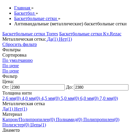
Главная
»
Баскетбол
»
Баскетбольные сетки
»
Антивандальные (металлические) баскетбольные сетки
Баскетбольные сетки Torres
Баскетбольные сетки Kv.Rezac
Металлическая сетка:
Да
(1)
Нет
(1)
Сбросить фильтр
Фильтры
Сортировка
По умолчанию
По цене
По цене
Фильтр
Цена:
От:
До:
Толщина нити
2,6 мм
(0)
4,0 мм
(0)
4,5 мм
(0)
5,0 мм
(0)
6,0 мм
(0)
7,0 мм
(0)
Металлическая сетка
Да
(1)
Нет
(1)
Материал
Капрон/Полипропилен
(0)
Полиамид
(0)
Полипропилен
(0)
Полиэстер
(0)
Цепь
(1)
Диаметр