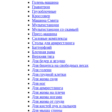
Голень-машина
Гравитрон
Грузоблочные
Кроссовер
Машина Смита
Мультистанции
Мультистанции со скамьей
Пресс-машина
Силовые комплексы
Столы для армрестлинга
Баттерфляй
Блочная рама
Верхняя тяга
Для бедер и ягодиц
Для бицепса на свободных весах
Для голени
Для грудной клетки
Для жима сидя
Для ног
Для армрестлинга
Для жима на плечи
Для жима ногами
Для жима от груди
Для кистей рук и пальцев
Для мышц спины