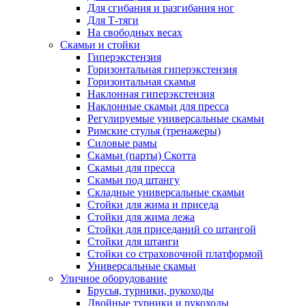
Для сгибания и разгибания ног
Для Т-тяги
На свободных весах
Скамьи и стойки
Гиперэкстензия
Горизонтальная гиперэкстензия
Горизонтальная скамья
Наклонная гиперэкстензия
Наклонные скамьи для пресса
Регулируемые универсальные скамьи
Римские стулья (тренажеры)
Силовые рамы
Скамьи (парты) Скотта
Скамьи для пресса
Скамьи под штангу
Складные универсальные скамьи
Стойки для жима и приседа
Стойки для жима лежа
Стойки для приседаний со штангой
Стойки для штанги
Стойки со страховочной платформой
Универсальные скамьи
Уличное оборудование
Брусья, турники, рукоходы
Двойные турники и рукоходы