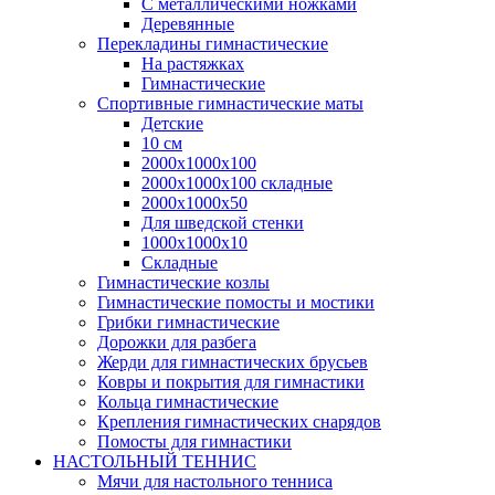
С металлическими ножками
Деревянные
Перекладины гимнастические
На растяжках
Гимнастические
Спортивные гимнастические маты
Детские
10 см
2000х1000х100
2000х1000х100 складные
2000х1000х50
Для шведской стенки
1000х1000х10
Складные
Гимнастические козлы
Гимнастические помосты и мостики
Грибки гимнастические
Дорожки для разбега
Жерди для гимнастических брусьев
Ковры и покрытия для гимнастики
Кольца гимнастические
Крепления гимнастических снарядов
Помосты для гимнастики
НАСТОЛЬНЫЙ ТЕННИС
Мячи для настольного тенниса