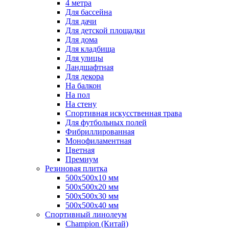
4 метра
Для бассейна
Для дачи
Для детской площадки
Для дома
Для кладбища
Для улицы
Ландшафтная
Для декора
На балкон
На пол
На стену
Спортивная искусственная трава
Для футбольных полей
Фибриллированная
Монофиламентная
Цветная
Премиум
Резиновая плитка
500х500х10 мм
500х500х20 мм
500х500х30 мм
500х500х40 мм
Спортивный линолеум
Champion (Китай)