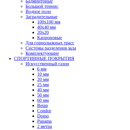
Бадминтоные
Большой теннис
Водное поло
Заградительные
100х100 мм
40х40 мм
20х20
Капроновые
Для горнолыжных трасс
Системы разделения зала
Комплектующие
СПОРТИВНЫЕ ПОКРЫТИЯ
Искусственный газон
6 мм
10 мм
20 мм
25 мм
40 мм
50 мм
60 мм
Betap
Condor
Domo
Panama
2 метра