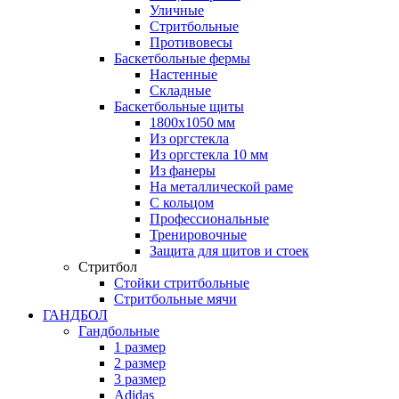
Уличные
Стритбольные
Противовесы
Баскетбольные фермы
Настенные
Складные
Баскетбольные щиты
1800х1050 мм
Из оргстекла
Из оргстекла 10 мм
Из фанеры
На металлической раме
С кольцом
Профессиональные
Тренировочные
Защита для щитов и стоек
Стритбол
Стойки стритбольные
Стритбольные мячи
ГАНДБОЛ
Гандбольные
1 размер
2 размер
3 размер
Adidas