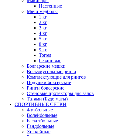
Макивары
Настенные
Мячи медболы
1 кг
2 кг
3 кг
4 кг
5 кг
8 кг
9 кг
Torres
Резиновые
Болгарские мешки
Восьмиугольные ринги
Комплектующие для рингов
Подушки боксерские
Ринги боксерские
Стеновые протекторы для залов
Татами (Будо маты)
СПОРТИВНЫЕ СЕТКИ
Футбольные
Волейбольные
Баскетбольные
Гандбольные
Хоккейные