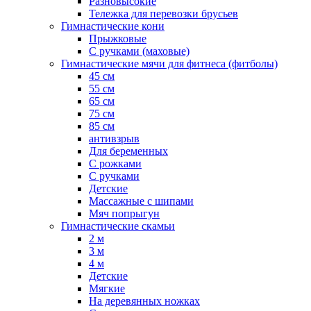
Разновысокие
Тележка для перевозки брусьев
Гимнастические кони
Прыжковые
С ручками (маховые)
Гимнастические мячи для фитнеса (фитболы)
45 см
55 см
65 см
75 см
85 см
антивзрыв
Для беременных
С рожками
С ручками
Детские
Массажные с шипами
Мяч попрыгун
Гимнастические скамьи
2 м
3 м
4 м
Детские
Мягкие
На деревянных ножках