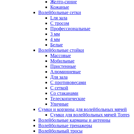
Желто-синие
Кожаные
Волейбольные сетки
Lля зала
C тросом
Профессиональные
3 мм
4 мм
Белые
Волейбольные стойки
Массовые
Мобильные
Пристенные
Алюминиевые
Для зала
С противовесами
С сеткой
Со стаканами
Телескопические
Уличные
Сумки и корзины для волейбольных мячей
Сумки для волейбольных мячей Torres
Волейбольные карманы и антенны
Волейбольные тренажеры
Волейбольный тросы