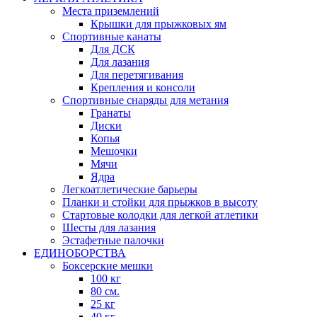
Места приземлений
Крышки для прыжковых ям
Спортивные канаты
Для ДСК
Для лазания
Для перетягивания
Крепления и консоли
Спортивные снаряды для метания
Гранаты
Диски
Копья
Мешочки
Мячи
Ядра
Легкоатлетические барьеры
Планки и стойки для прыжков в высоту
Стартовые колодки для легкой атлетики
Шесты для лазания
Эстафетные палочки
ЕДИНОБОРСТВА
Боксерские мешки
100 кг
80 см.
25 кг
40 кг