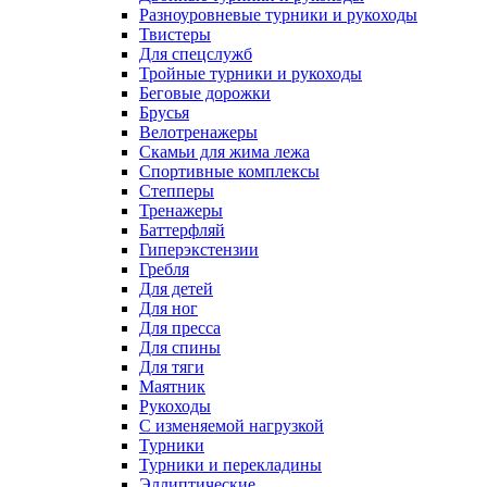
Разноуровневые турники и рукоходы
Твистеры
Для спецслужб
Тройные турники и рукоходы
Беговые дорожки
Брусья
Велотренажеры
Скамьи для жима лежа
Спортивные комплексы
Степперы
Тренажеры
Баттерфляй
Гиперэкстензии
Гребля
Для детей
Для ног
Для пресса
Для спины
Для тяги
Маятник
Рукоходы
С изменяемой нагрузкой
Турники
Турники и перекладины
Эллиптические