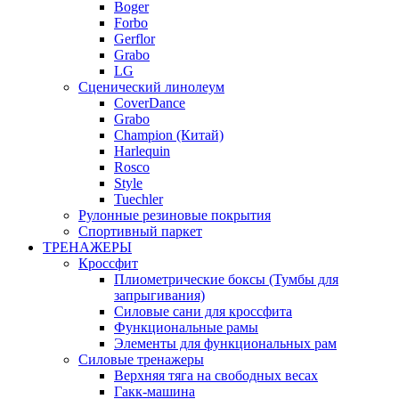
Boger
Forbo
Gerflor
Grabo
LG
Сценический линолеум
CoverDance
Grabo
Champion (Китай)
Harlequin
Rosco
Style
Tuechler
Рулонные резиновые покрытия
Спортивный паркет
ТРЕНАЖЕРЫ
Кроссфит
Плиометрические боксы (Тумбы для
запрыгивания)
Силовые сани для кроссфита
Функциональные рамы
Элементы для функциональных рам
Силовые тренажеры
Верхняя тяга на свободных весах
Гакк-машина