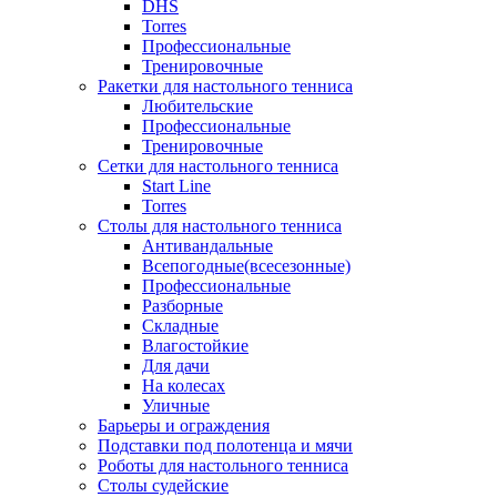
DHS
Torres
Профессиональные
Тренировочные
Ракетки для настольного тенниса
Любительские
Профессиональные
Тренировочные
Сетки для настольного тенниса
Start Line
Torres
Столы для настольного тенниса
Антивандальные
Всепогодные(всесезонные)
Профессиональные
Разборные
Складные
Влагостойкие
Для дачи
На колесах
Уличные
Барьеры и ограждения
Подставки под полотенца и мячи
Роботы для настольного тенниса
Столы судейские