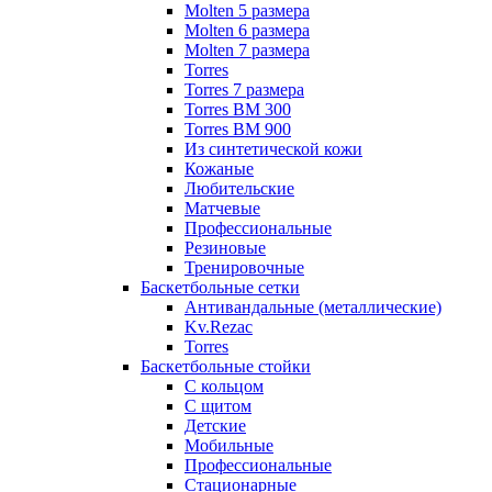
Molten 5 размера
Molten 6 размера
Molten 7 размера
Torres
Torres 7 размера
Torres BM 300
Torres BM 900
Из синтетической кожи
Кожаные
Любительские
Матчевые
Профессиональные
Резиновые
Тренировочные
Баскетбольные сетки
Антивандальные (металлические)
Kv.Rezac
Torres
Баскетбольные стойки
С кольцом
С щитом
Детские
Мобильные
Профессиональные
Стационарные