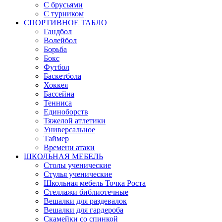
С брусьями
С турником
СПОРТИВНОЕ ТАБЛО
Гандбол
Волейбол
Борьба
Бокс
Футбол
Баскетбола
Хоккея
Бассейна
Тенниса
Единоборств
Тяжелой атлетики
Универсальное
Таймер
Времени атаки
ШКОЛЬНАЯ МЕБЕЛЬ
Столы ученические
Стулья ученические
Школьная мебель Точка Роста
Стеллажи библиотечные
Вешалки для раздевалок
Вешалки для гардероба
Скамейки со спинкой