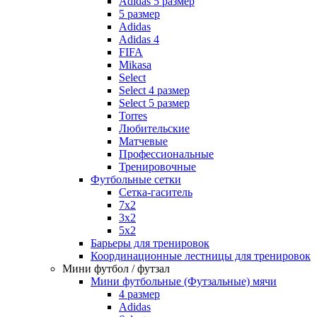
Adidas 5 размер
5 размер
Adidas
Adidas 4
FIFA
Mikasa
Select
Select 4 размер
Select 5 размер
Torres
Любительские
Матчевые
Профессиональные
Тренировочные
Футбольные сетки
Сетка-гаситель
7x2
3х2
5х2
Барьеры для тренировок
Координационные лестницы для тренировок
Мини футбол / футзал
Мини футбольные (Футзальные) мячи
4 размер
Adidas