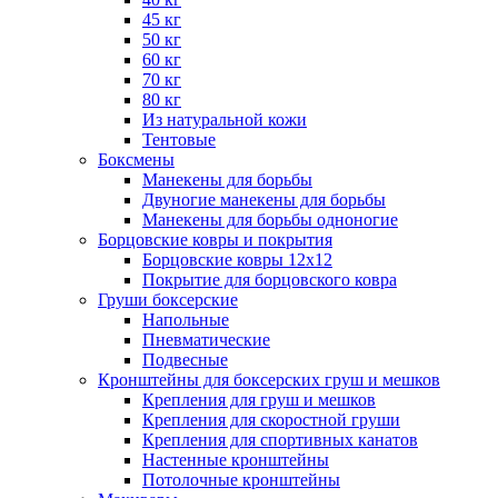
45 кг
50 кг
60 кг
70 кг
80 кг
Из натуральной кожи
Тентовые
Боксмены
Манекены для борьбы
Двуногие манекены для борьбы
Манекены для борьбы одноногие
Борцовские ковры и покрытия
Борцовские ковры 12х12
Покрытие для борцовского ковра
Груши боксерские
Напольные
Пневматические
Подвесные
Кронштейны для боксерских груш и мешков
Крепления для груш и мешков
Крепления для скоростной груши
Крепления для спортивных канатов
Настенные кронштейны
Потолочные кронштейны