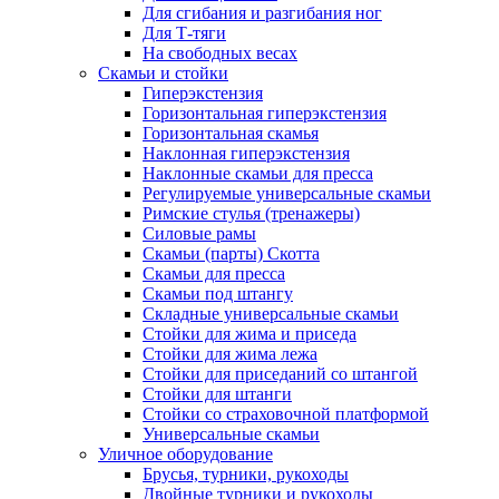
Для сгибания и разгибания ног
Для Т-тяги
На свободных весах
Скамьи и стойки
Гиперэкстензия
Горизонтальная гиперэкстензия
Горизонтальная скамья
Наклонная гиперэкстензия
Наклонные скамьи для пресса
Регулируемые универсальные скамьи
Римские стулья (тренажеры)
Силовые рамы
Скамьи (парты) Скотта
Скамьи для пресса
Скамьи под штангу
Складные универсальные скамьи
Стойки для жима и приседа
Стойки для жима лежа
Стойки для приседаний со штангой
Стойки для штанги
Стойки со страховочной платформой
Универсальные скамьи
Уличное оборудование
Брусья, турники, рукоходы
Двойные турники и рукоходы