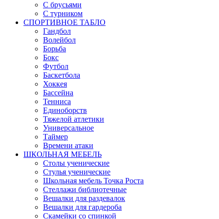
С брусьями
С турником
СПОРТИВНОЕ ТАБЛО
Гандбол
Волейбол
Борьба
Бокс
Футбол
Баскетбола
Хоккея
Бассейна
Тенниса
Единоборств
Тяжелой атлетики
Универсальное
Таймер
Времени атаки
ШКОЛЬНАЯ МЕБЕЛЬ
Столы ученические
Стулья ученические
Школьная мебель Точка Роста
Стеллажи библиотечные
Вешалки для раздевалок
Вешалки для гардероба
Скамейки со спинкой