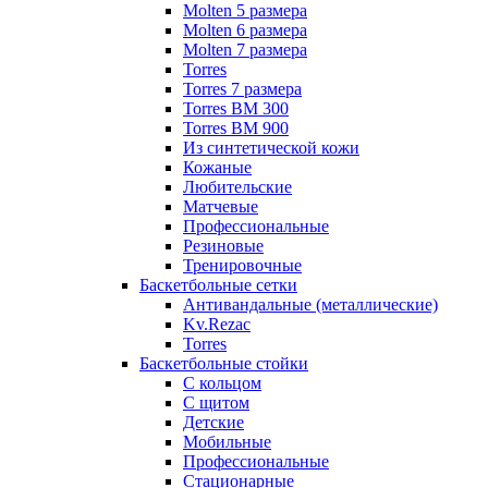
Molten 5 размера
Molten 6 размера
Molten 7 размера
Torres
Torres 7 размера
Torres BM 300
Torres BM 900
Из синтетической кожи
Кожаные
Любительские
Матчевые
Профессиональные
Резиновые
Тренировочные
Баскетбольные сетки
Антивандальные (металлические)
Kv.Rezac
Torres
Баскетбольные стойки
С кольцом
С щитом
Детские
Мобильные
Профессиональные
Стационарные