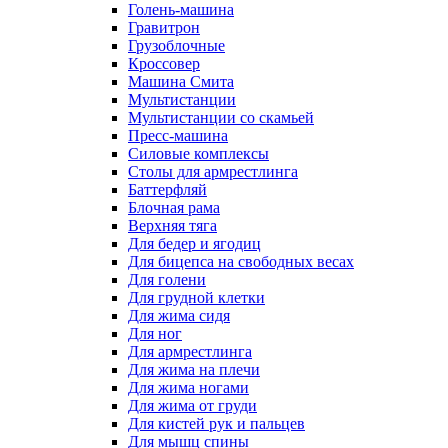
Голень-машина
Гравитрон
Грузоблочные
Кроссовер
Машина Смита
Мультистанции
Мультистанции со скамьей
Пресс-машина
Силовые комплексы
Столы для армрестлинга
Баттерфляй
Блочная рама
Верхняя тяга
Для бедер и ягодиц
Для бицепса на свободных весах
Для голени
Для грудной клетки
Для жима сидя
Для ног
Для армрестлинга
Для жима на плечи
Для жима ногами
Для жима от груди
Для кистей рук и пальцев
Для мышц спины