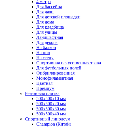
4 метра
Для бассейна
Для дачи
Для детской площадки
Для дома
Для кладбища
Для улицы
Ландшафтная
Для декора
На балкон
На пол
На стену
Спортивная искусственная трава
Для футбольных полей
Фибриллированная
Монофиламентная
Цветная
Премиум
Резиновая плитка
500х500х10 мм
500х500х20 мм
500х500х30 мм
500х500х40 мм
Спортивный линолеум
Champion (Китай)