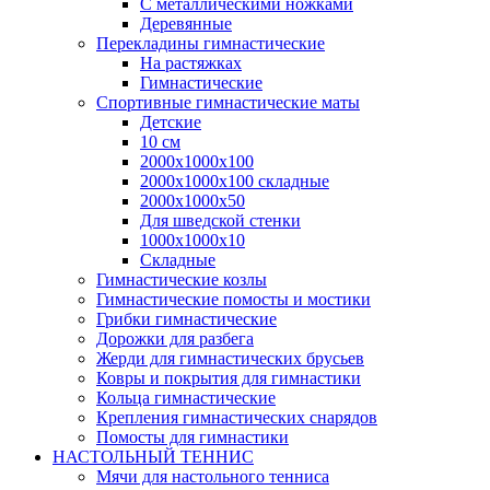
С металлическими ножками
Деревянные
Перекладины гимнастические
На растяжках
Гимнастические
Спортивные гимнастические маты
Детские
10 см
2000х1000х100
2000х1000х100 складные
2000х1000х50
Для шведской стенки
1000х1000х10
Складные
Гимнастические козлы
Гимнастические помосты и мостики
Грибки гимнастические
Дорожки для разбега
Жерди для гимнастических брусьев
Ковры и покрытия для гимнастики
Кольца гимнастические
Крепления гимнастических снарядов
Помосты для гимнастики
НАСТОЛЬНЫЙ ТЕННИС
Мячи для настольного тенниса