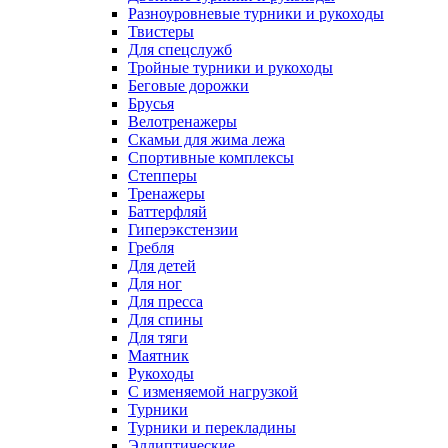
Разноуровневые турники и рукоходы
Твистеры
Для спецслужб
Тройные турники и рукоходы
Беговые дорожки
Брусья
Велотренажеры
Скамьи для жима лежа
Спортивные комплексы
Степперы
Тренажеры
Баттерфляй
Гиперэкстензии
Гребля
Для детей
Для ног
Для пресса
Для спины
Для тяги
Маятник
Рукоходы
С изменяемой нагрузкой
Турники
Турники и перекладины
Эллиптические