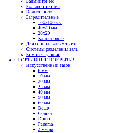
Бадминтоные
Большой теннис
Водное поло
Заградительные
100х100 мм
40х40 мм
20х20
Капроновые
Для горнолыжных трасс
Системы разделения зала
Комплектующие
СПОРТИВНЫЕ ПОКРЫТИЯ
Искусственный газон
6 мм
10 мм
20 мм
25 мм
40 мм
50 мм
60 мм
Betap
Condor
Domo
Panama
2 метра