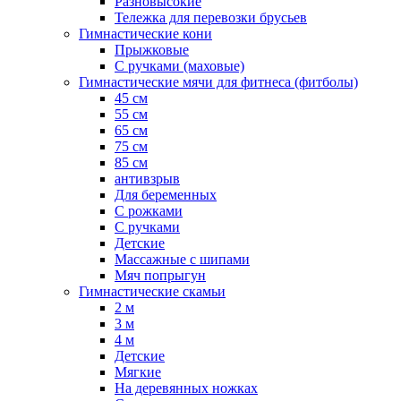
Разновысокие
Тележка для перевозки брусьев
Гимнастические кони
Прыжковые
С ручками (маховые)
Гимнастические мячи для фитнеса (фитболы)
45 см
55 см
65 см
75 см
85 см
антивзрыв
Для беременных
С рожками
С ручками
Детские
Массажные с шипами
Мяч попрыгун
Гимнастические скамьи
2 м
3 м
4 м
Детские
Мягкие
На деревянных ножках