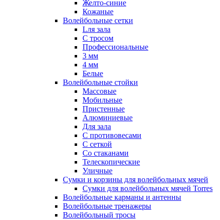
Желто-синие
Кожаные
Волейбольные сетки
Lля зала
C тросом
Профессиональные
3 мм
4 мм
Белые
Волейбольные стойки
Массовые
Мобильные
Пристенные
Алюминиевые
Для зала
С противовесами
С сеткой
Со стаканами
Телескопические
Уличные
Сумки и корзины для волейбольных мячей
Сумки для волейбольных мячей Torres
Волейбольные карманы и антенны
Волейбольные тренажеры
Волейбольный тросы