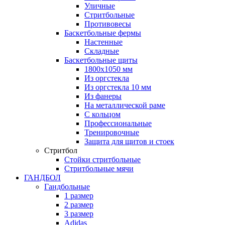
Уличные
Стритбольные
Противовесы
Баскетбольные фермы
Настенные
Складные
Баскетбольные щиты
1800х1050 мм
Из оргстекла
Из оргстекла 10 мм
Из фанеры
На металлической раме
С кольцом
Профессиональные
Тренировочные
Защита для щитов и стоек
Стритбол
Стойки стритбольные
Стритбольные мячи
ГАНДБОЛ
Гандбольные
1 размер
2 размер
3 размер
Adidas