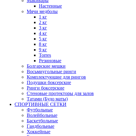
Макивары
Настенные
Мячи медболы
1 кг
2 кг
3 кг
4 кг
5 кг
8 кг
9 кг
Torres
Резиновые
Болгарские мешки
Восьмиугольные ринги
Комплектующие для рингов
Подушки боксерские
Ринги боксерские
Стеновые протекторы для залов
Татами (Будо маты)
СПОРТИВНЫЕ СЕТКИ
Футбольные
Волейбольные
Баскетбольные
Гандбольные
Хоккейные