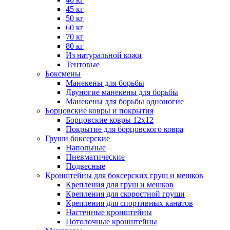
45 кг
50 кг
60 кг
70 кг
80 кг
Из натуральной кожи
Тентовые
Боксмены
Манекены для борьбы
Двуногие манекены для борьбы
Манекены для борьбы одноногие
Борцовские ковры и покрытия
Борцовские ковры 12х12
Покрытие для борцовского ковра
Груши боксерские
Напольные
Пневматические
Подвесные
Кронштейны для боксерских груш и мешков
Крепления для груш и мешков
Крепления для скоростной груши
Крепления для спортивных канатов
Настенные кронштейны
Потолочные кронштейны