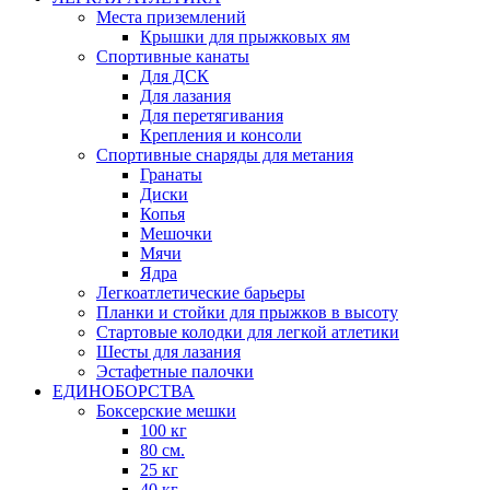
Места приземлений
Крышки для прыжковых ям
Спортивные канаты
Для ДСК
Для лазания
Для перетягивания
Крепления и консоли
Спортивные снаряды для метания
Гранаты
Диски
Копья
Мешочки
Мячи
Ядра
Легкоатлетические барьеры
Планки и стойки для прыжков в высоту
Стартовые колодки для легкой атлетики
Шесты для лазания
Эстафетные палочки
ЕДИНОБОРСТВА
Боксерские мешки
100 кг
80 см.
25 кг
40 кг