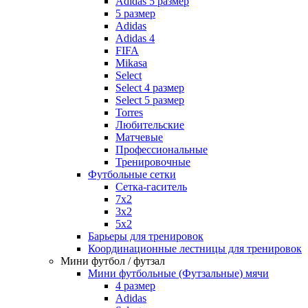
Adidas 5 размер
5 размер
Adidas
Adidas 4
FIFA
Mikasa
Select
Select 4 размер
Select 5 размер
Torres
Любительские
Матчевые
Профессиональные
Тренировочные
Футбольные сетки
Сетка-гаситель
7x2
3х2
5х2
Барьеры для тренировок
Координационные лестницы для тренировок
Мини футбол / футзал
Мини футбольные (Футзальные) мячи
4 размер
Adidas