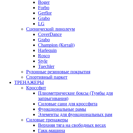
Boger
Forbo
Gerflor
Grabo
LG
Сценический линолеум
CoverDance
Grabo
Champion (Китай)
Harlequin
Rosco
Style
Tuechler
Рулонные резиновые покрытия
Спортивный паркет
ТРЕНАЖЕРЫ
Кроссфит
Плиометрические боксы (Тумбы для
запрыгивания)
Силовые сани для кроссфита
Функциональные рамы
Элементы для функциональных рам
Силовые тренажеры
Верхняя тяга на свободных весах
Гакк-машина