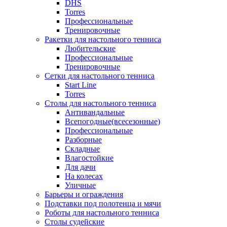
DHS
Torres
Профессиональные
Тренировочные
Ракетки для настольного тенниса
Любительские
Профессиональные
Тренировочные
Сетки для настольного тенниса
Start Line
Torres
Столы для настольного тенниса
Антивандальные
Всепогодные(всесезонные)
Профессиональные
Разборные
Складные
Влагостойкие
Для дачи
На колесах
Уличные
Барьеры и ограждения
Подставки под полотенца и мячи
Роботы для настольного тенниса
Столы судейские