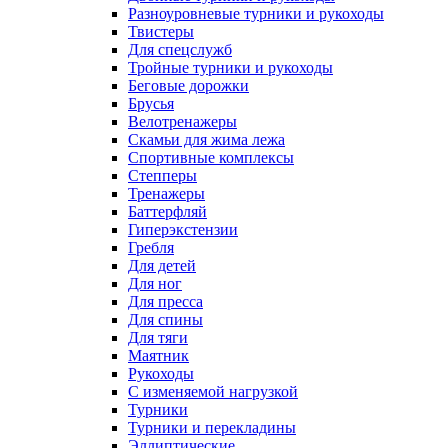
Разноуровневые турники и рукоходы
Твистеры
Для спецслужб
Тройные турники и рукоходы
Беговые дорожки
Брусья
Велотренажеры
Скамьи для жима лежа
Спортивные комплексы
Степперы
Тренажеры
Баттерфляй
Гиперэкстензии
Гребля
Для детей
Для ног
Для пресса
Для спины
Для тяги
Маятник
Рукоходы
С изменяемой нагрузкой
Турники
Турники и перекладины
Эллиптические