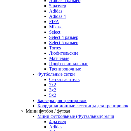
Adidas 5 размер
5 размер
Adidas
Adidas 4
FIFA
Mikasa
Select
Select 4 размер
Select 5 размер
Torres
Любительские
Матчевые
Профессиональные
Тренировочные
Футбольные сетки
Сетка-гаситель
7x2
3х2
5х2
Барьеры для тренировок
Координационные лестницы для тренировок
Мини футбол / футзал
Мини футбольные (Футзальные) мячи
4 размер
Adidas