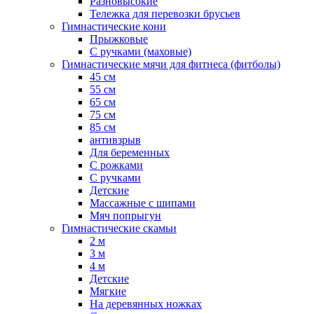
Разновысокие
Тележка для перевозки брусьев
Гимнастические кони
Прыжковые
С ручками (маховые)
Гимнастические мячи для фитнеса (фитболы)
45 см
55 см
65 см
75 см
85 см
антивзрыв
Для беременных
С рожками
С ручками
Детские
Массажные с шипами
Мяч попрыгун
Гимнастические скамьи
2 м
3 м
4 м
Детские
Мягкие
На деревянных ножках