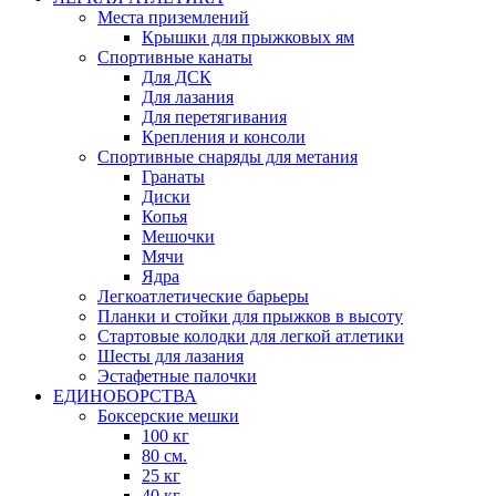
Места приземлений
Крышки для прыжковых ям
Спортивные канаты
Для ДСК
Для лазания
Для перетягивания
Крепления и консоли
Спортивные снаряды для метания
Гранаты
Диски
Копья
Мешочки
Мячи
Ядра
Легкоатлетические барьеры
Планки и стойки для прыжков в высоту
Стартовые колодки для легкой атлетики
Шесты для лазания
Эстафетные палочки
ЕДИНОБОРСТВА
Боксерские мешки
100 кг
80 см.
25 кг
40 кг