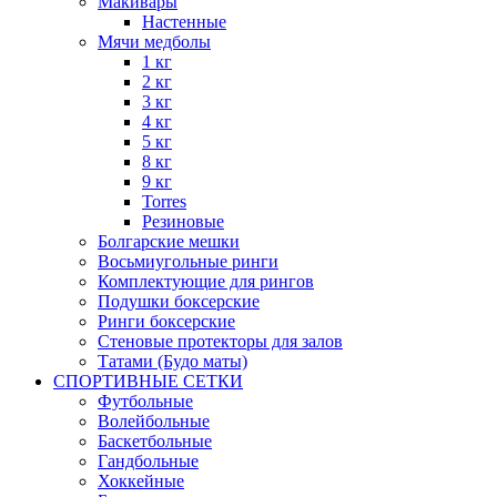
Макивары
Настенные
Мячи медболы
1 кг
2 кг
3 кг
4 кг
5 кг
8 кг
9 кг
Torres
Резиновые
Болгарские мешки
Восьмиугольные ринги
Комплектующие для рингов
Подушки боксерские
Ринги боксерские
Стеновые протекторы для залов
Татами (Будо маты)
СПОРТИВНЫЕ СЕТКИ
Футбольные
Волейбольные
Баскетбольные
Гандбольные
Хоккейные