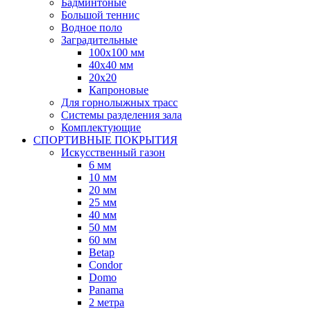
Бадминтоные
Большой теннис
Водное поло
Заградительные
100х100 мм
40х40 мм
20х20
Капроновые
Для горнолыжных трасс
Системы разделения зала
Комплектующие
СПОРТИВНЫЕ ПОКРЫТИЯ
Искусственный газон
6 мм
10 мм
20 мм
25 мм
40 мм
50 мм
60 мм
Betap
Condor
Domo
Panama
2 метра