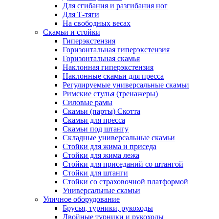
Для сгибания и разгибания ног
Для Т-тяги
На свободных весах
Скамьи и стойки
Гиперэкстензия
Горизонтальная гиперэкстензия
Горизонтальная скамья
Наклонная гиперэкстензия
Наклонные скамьи для пресса
Регулируемые универсальные скамьи
Римские стулья (тренажеры)
Силовые рамы
Скамьи (парты) Скотта
Скамьи для пресса
Скамьи под штангу
Складные универсальные скамьи
Стойки для жима и приседа
Стойки для жима лежа
Стойки для приседаний со штангой
Стойки для штанги
Стойки со страховочной платформой
Универсальные скамьи
Уличное оборудование
Брусья, турники, рукоходы
Двойные турники и рукоходы