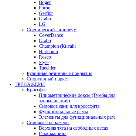
Boger
Forbo
Gerflor
Grabo
LG
Сценический линолеум
CoverDance
Grabo
Champion (Китай)
Harlequin
Rosco
Style
Tuechler
Рулонные резиновые покрытия
Спортивный паркет
ТРЕНАЖЕРЫ
Кроссфит
Плиометрические боксы (Тумбы для
запрыгивания)
Силовые сани для кроссфита
Функциональные рамы
Элементы для функциональных рам
Силовые тренажеры
Верхняя тяга на свободных весах
Гакк-машина