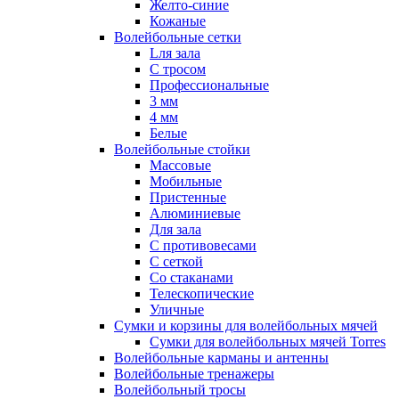
Желто-синие
Кожаные
Волейбольные сетки
Lля зала
C тросом
Профессиональные
3 мм
4 мм
Белые
Волейбольные стойки
Массовые
Мобильные
Пристенные
Алюминиевые
Для зала
С противовесами
С сеткой
Со стаканами
Телескопические
Уличные
Сумки и корзины для волейбольных мячей
Сумки для волейбольных мячей Torres
Волейбольные карманы и антенны
Волейбольные тренажеры
Волейбольный тросы