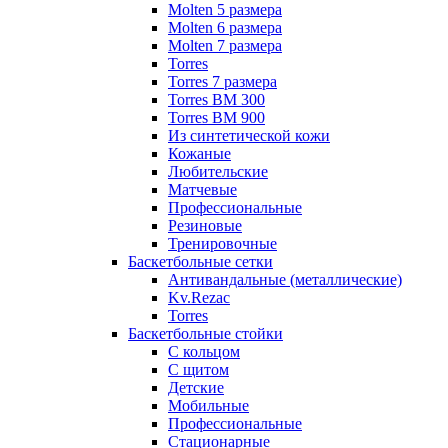
Molten 5 размера
Molten 6 размера
Molten 7 размера
Torres
Torres 7 размера
Torres BM 300
Torres BM 900
Из синтетической кожи
Кожаные
Любительские
Матчевые
Профессиональные
Резиновые
Тренировочные
Баскетбольные сетки
Антивандальные (металлические)
Kv.Rezac
Torres
Баскетбольные стойки
С кольцом
С щитом
Детские
Мобильные
Профессиональные
Стационарные