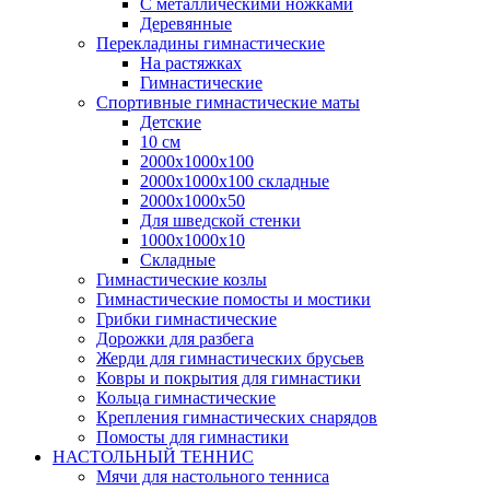
С металлическими ножками
Деревянные
Перекладины гимнастические
На растяжках
Гимнастические
Спортивные гимнастические маты
Детские
10 см
2000х1000х100
2000х1000х100 складные
2000х1000х50
Для шведской стенки
1000х1000х10
Складные
Гимнастические козлы
Гимнастические помосты и мостики
Грибки гимнастические
Дорожки для разбега
Жерди для гимнастических брусьев
Ковры и покрытия для гимнастики
Кольца гимнастические
Крепления гимнастических снарядов
Помосты для гимнастики
НАСТОЛЬНЫЙ ТЕННИС
Мячи для настольного тенниса