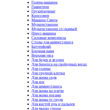
Голень-машина
Гравитрон
Грузоблочные
Кроссовер
Машина Смита
Мультистанции
Мультистанции со скамьей
Пресс-машина
Силовые комплексы
Столы для армрестлинга
Баттерфляй
Блочная рама
Верхняя тяга
Для бедер и ягодиц
Для бицепса на свободных весах
Для голени
Для грудной клетки
Для жима сидя
Для ног
Для армрестлинга
Для жима на плечи
Для жима ногами
Для жима от груди
Для кистей рук и пальцев
Для мышц спины