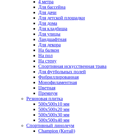
4 метра
Для бассейна
Для дачи
Для детской площадки
Для дома
Для кладбища
Для улицы
Ландшафтная
Для декора
На балкон
На пол
На стену
Спортивная искусственная трава
Для футбольных полей
Фибриллированная
Монофиламентная
Цветная
Премиум
Резиновая плитка
500х500х10 мм
500х500х20 мм
500х500х30 мм
500х500х40 мм
Спортивный линолеум
Champion (Китай)