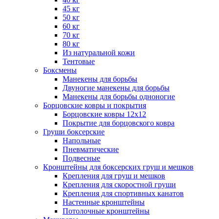
45 кг
50 кг
60 кг
70 кг
80 кг
Из натуральной кожи
Тентовые
Боксмены
Манекены для борьбы
Двуногие манекены для борьбы
Манекены для борьбы одноногие
Борцовские ковры и покрытия
Борцовские ковры 12х12
Покрытие для борцовского ковра
Груши боксерские
Напольные
Пневматические
Подвесные
Кронштейны для боксерских груш и мешков
Крепления для груш и мешков
Крепления для скоростной груши
Крепления для спортивных канатов
Настенные кронштейны
Потолочные кронштейны