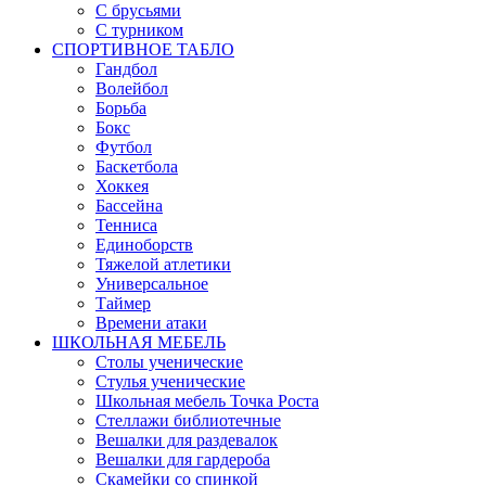
С брусьями
С турником
СПОРТИВНОЕ ТАБЛО
Гандбол
Волейбол
Борьба
Бокс
Футбол
Баскетбола
Хоккея
Бассейна
Тенниса
Единоборств
Тяжелой атлетики
Универсальное
Таймер
Времени атаки
ШКОЛЬНАЯ МЕБЕЛЬ
Столы ученические
Стулья ученические
Школьная мебель Точка Роста
Стеллажи библиотечные
Вешалки для раздевалок
Вешалки для гардероба
Скамейки со спинкой