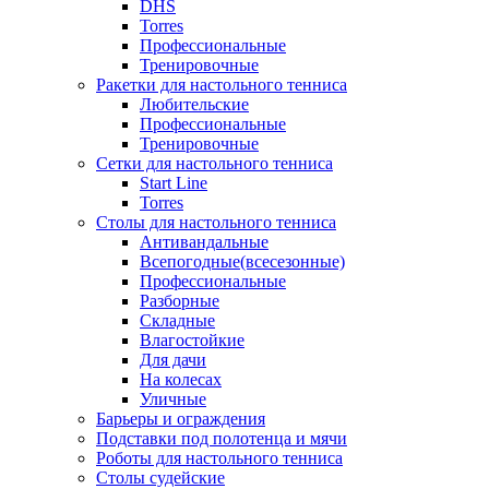
DHS
Torres
Профессиональные
Тренировочные
Ракетки для настольного тенниса
Любительские
Профессиональные
Тренировочные
Сетки для настольного тенниса
Start Line
Torres
Столы для настольного тенниса
Антивандальные
Всепогодные(всесезонные)
Профессиональные
Разборные
Складные
Влагостойкие
Для дачи
На колесах
Уличные
Барьеры и ограждения
Подставки под полотенца и мячи
Роботы для настольного тенниса
Столы судейские