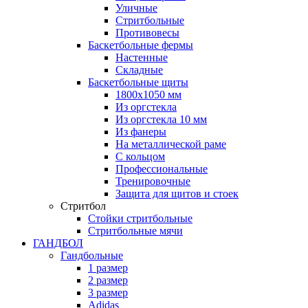
Уличные
Стритбольные
Противовесы
Баскетбольные фермы
Настенные
Складные
Баскетбольные щиты
1800х1050 мм
Из оргстекла
Из оргстекла 10 мм
Из фанеры
На металлической раме
С кольцом
Профессиональные
Тренировочные
Защита для щитов и стоек
Стритбол
Стойки стритбольные
Стритбольные мячи
ГАНДБОЛ
Гандбольные
1 размер
2 размер
3 размер
Adidas