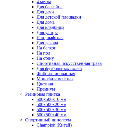
4 метра
Для бассейна
Для дачи
Для детской площадки
Для дома
Для кладбища
Для улицы
Ландшафтная
Для декора
На балкон
На пол
На стену
Спортивная искусственная трава
Для футбольных полей
Фибриллированная
Монофиламентная
Цветная
Премиум
Резиновая плитка
500х500х10 мм
500х500х20 мм
500х500х30 мм
500х500х40 мм
Спортивный линолеум
Champion (Китай)