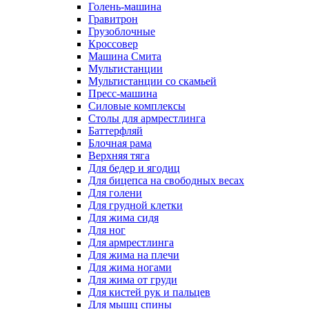
Голень-машина
Гравитрон
Грузоблочные
Кроссовер
Машина Смита
Мультистанции
Мультистанции со скамьей
Пресс-машина
Силовые комплексы
Столы для армрестлинга
Баттерфляй
Блочная рама
Верхняя тяга
Для бедер и ягодиц
Для бицепса на свободных весах
Для голени
Для грудной клетки
Для жима сидя
Для ног
Для армрестлинга
Для жима на плечи
Для жима ногами
Для жима от груди
Для кистей рук и пальцев
Для мышц спины