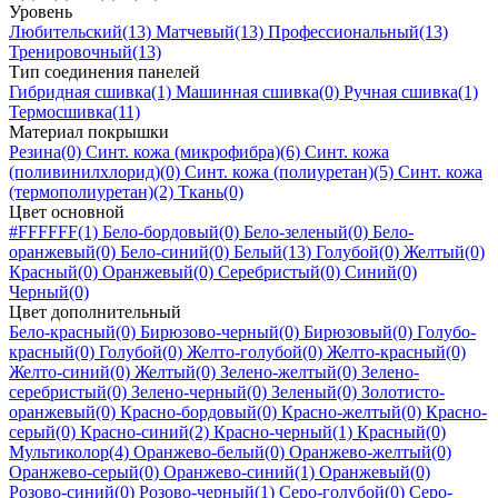
Уровень
Любительский
(13)
Матчевый
(13)
Профессиональный
(13)
Тренировочный
(13)
Тип соединения панелей
Гибридная сшивка
(1)
Машинная сшивка
(0)
Ручная сшивка
(1)
Термосшивка
(11)
Материал покрышки
Резина
(0)
Синт. кожа (микрофибра)
(6)
Синт. кожа
(поливинилхлорид)
(0)
Синт. кожа (полиуретан)
(5)
Синт. кожа
(термополиуретан)
(2)
Ткань
(0)
Цвет основной
#FFFFFF
(1)
Бело-бордовый
(0)
Бело-зеленый
(0)
Бело-
оранжевый
(0)
Бело-синий
(0)
Белый
(13)
Голубой
(0)
Желтый
(0)
Красный
(0)
Оранжевый
(0)
Серебристый
(0)
Синий
(0)
Черный
(0)
Цвет дополнительный
Бело-красный
(0)
Бирюзово-черный
(0)
Бирюзовый
(0)
Голубо-
красный
(0)
Голубой
(0)
Желто-голубой
(0)
Желто-красный
(0)
Желто-синий
(0)
Желтый
(0)
Зелено-желтый
(0)
Зелено-
серебристый
(0)
Зелено-черный
(0)
Зеленый
(0)
Золотисто-
оранжевый
(0)
Красно-бордовый
(0)
Красно-желтый
(0)
Красно-
серый
(0)
Красно-синий
(2)
Красно-черный
(1)
Красный
(0)
Мультиколор
(4)
Оранжево-белый
(0)
Оранжево-желтый
(0)
Оранжево-серый
(0)
Оранжево-синий
(1)
Оранжевый
(0)
Розово-синий
(0)
Розово-черный
(1)
Серо-голубой
(0)
Серо-