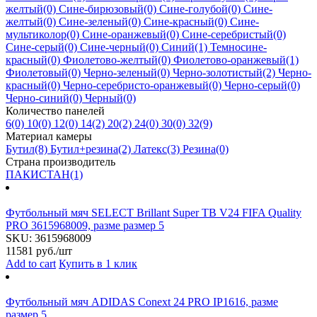
желтый
(0)
Сине-бирюзовый
(0)
Сине-голубой
(0)
Сине-
желтый
(0)
Сине-зеленый
(0)
Сине-красный
(0)
Сине-
мультиколор
(0)
Сине-оранжевый
(0)
Сине-серебристый
(0)
Сине-серый
(0)
Сине-черный
(0)
Синий
(1)
Темносине-
красный
(0)
Фиолетово-желтый
(0)
Фиолетово-оранжевый
(1)
Фиолетовый
(0)
Черно-зеленый
(0)
Черно-золотистый
(2)
Черно-
красный
(0)
Черно-серебристо-оранжевый
(0)
Черно-серый
(0)
Черно-синий
(0)
Черный
(0)
Количество панелей
6
(0)
10
(0)
12
(0)
14
(2)
20
(2)
24
(0)
30
(0)
32
(9)
Материал камеры
Бутил
(8)
Бутил+резина
(2)
Латекс
(3)
Резина
(0)
Страна производитель
ПАКИСТАН
(1)
Футбольный мяч SELECT Brillant Super TB V24 FIFA Quality
PRO 3615968009, разме размер 5
SKU:
3615968009
11581
руб./шт
Add to cart
Купить в 1 клик
Футбольный мяч ADIDAS Conext 24 PRO IP1616, разме
размер 5