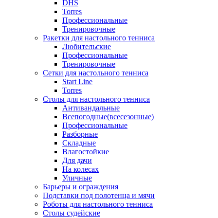
DHS
Torres
Профессиональные
Тренировочные
Ракетки для настольного тенниса
Любительские
Профессиональные
Тренировочные
Сетки для настольного тенниса
Start Line
Torres
Столы для настольного тенниса
Антивандальные
Всепогодные(всесезонные)
Профессиональные
Разборные
Складные
Влагостойкие
Для дачи
На колесах
Уличные
Барьеры и ограждения
Подставки под полотенца и мячи
Роботы для настольного тенниса
Столы судейские