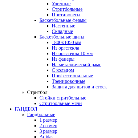
Уличные
Стритбольные
Противовесы
Баскетбольные фермы
Настенные
Складные
Баскетбольные щиты
1800х1050 мм
Из оргстекла
Из оргстекла 10 мм
Из фанеры
На металлической раме
С кольцом
Профессиональные
Тренировочные
Защита для щитов и стоек
Стритбол
Стойки стритбольные
Стритбольные мячи
ГАНДБОЛ
Гандбольные
1 размер
2 размер
3 размер
Adidas