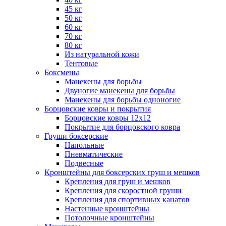
45 кг
50 кг
60 кг
70 кг
80 кг
Из натуральной кожи
Тентовые
Боксмены
Манекены для борьбы
Двуногие манекены для борьбы
Манекены для борьбы одноногие
Борцовские ковры и покрытия
Борцовские ковры 12х12
Покрытие для борцовского ковра
Груши боксерские
Напольные
Пневматические
Подвесные
Кронштейны для боксерских груш и мешков
Крепления для груш и мешков
Крепления для скоростной груши
Крепления для спортивных канатов
Настенные кронштейны
Потолочные кронштейны