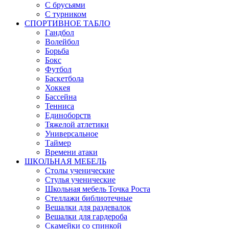
С брусьями
С турником
СПОРТИВНОЕ ТАБЛО
Гандбол
Волейбол
Борьба
Бокс
Футбол
Баскетбола
Хоккея
Бассейна
Тенниса
Единоборств
Тяжелой атлетики
Универсальное
Таймер
Времени атаки
ШКОЛЬНАЯ МЕБЕЛЬ
Столы ученические
Стулья ученические
Школьная мебель Точка Роста
Стеллажи библиотечные
Вешалки для раздевалок
Вешалки для гардероба
Скамейки со спинкой