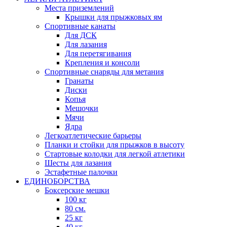
Места приземлений
Крышки для прыжковых ям
Спортивные канаты
Для ДСК
Для лазания
Для перетягивания
Крепления и консоли
Спортивные снаряды для метания
Гранаты
Диски
Копья
Мешочки
Мячи
Ядра
Легкоатлетические барьеры
Планки и стойки для прыжков в высоту
Стартовые колодки для легкой атлетики
Шесты для лазания
Эстафетные палочки
ЕДИНОБОРСТВА
Боксерские мешки
100 кг
80 см.
25 кг
40 кг