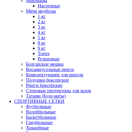
Макивары
Настенные
Мячи медболы
1 кг
2 кг
3 кг
4 кг
5 кг
8 кг
9 кг
Torres
Резиновые
Болгарские мешки
Восьмиугольные ринги
Комплектующие для рингов
Подушки боксерские
Ринги боксерские
Стеновые протекторы для залов
Татами (Будо маты)
СПОРТИВНЫЕ СЕТКИ
Футбольные
Волейбольные
Баскетбольные
Гандбольные
Хоккейные