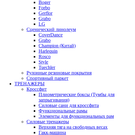
Boger
Forbo
Gerflor
Grabo
LG
Сценический линолеум
CoverDance
Grabo
Champion (Китай)
Harlequin
Rosco
Style
Tuechler
Рулонные резиновые покрытия
Спортивный паркет
ТРЕНАЖЕРЫ
Кроссфит
Плиометрические боксы (Тумбы для
запрыгивания)
Силовые сани для кроссфита
Функциональные рамы
Элементы для функциональных рам
Силовые тренажеры
Верхняя тяга на свободных весах
Гакк-машина