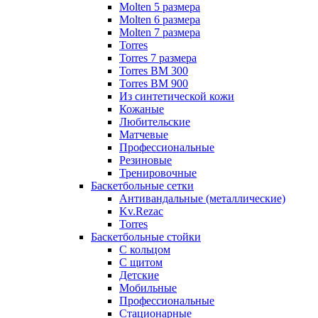
Molten 5 размера
Molten 6 размера
Molten 7 размера
Torres
Torres 7 размера
Torres BM 300
Torres BM 900
Из синтетической кожи
Кожаные
Любительские
Матчевые
Профессиональные
Резиновые
Тренировочные
Баскетбольные сетки
Антивандальные (металлические)
Kv.Rezac
Torres
Баскетбольные стойки
С кольцом
С щитом
Детские
Мобильные
Профессиональные
Стационарные