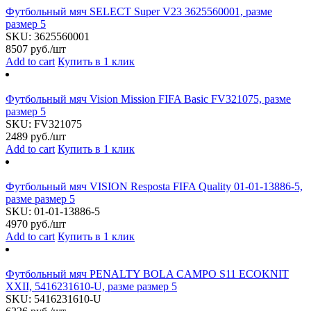
Футбольный мяч SELECT Super V23 3625560001, разме
размер 5
SKU:
3625560001
8507
руб./шт
Add to cart
Купить в 1 клик
Футбольный мяч Vision Mission FIFA Basic FV321075, разме
размер 5
SKU:
FV321075
2489
руб./шт
Add to cart
Купить в 1 клик
Футбольный мяч VISION Resposta FIFA Quality 01-01-13886-5,
разме размер 5
SKU:
01-01-13886-5
4970
руб./шт
Add to cart
Купить в 1 клик
Футбольный мяч PENALTY BOLA CAMPO S11 ECOKNIT
XXII, 5416231610-U, разме размер 5
SKU:
5416231610-U