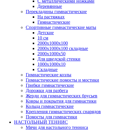
С металлическими ножками
Деревянные
Перекладины гимнастические
На растяжках
Гимнастические
Спортивные гимнастические маты
Детские
10 см
2000х1000х100
2000х1000х100 складные
2000х1000х50
Для шведской стенки
1000х1000х10
Складные
Гимнастические козлы
Гимнастические помосты и мостики
Грибки гимнастические
Дорожки для разбега
Жерди для гимнастических брусьев
Ковры и покрытия для гимнастики
Кольца гимнастические
Крепления гимнастических снарядов
Помосты для гимнастики
НАСТОЛЬНЫЙ ТЕННИС
Мячи для настольного тенниса