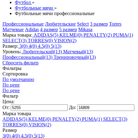
Футбол
»
Футбольные мячи
»
Футбольные мячи профессиональные
Профессиональные
Любительские
Select
3 размер
Torres
Матчевые
Adidas
4 размер
5 размер
Mikasa
Марка товара:
ADIDAS
(5)
KELME
(0)
PENALTY
(2)
PUMA
(1)
SELECT
(3)
TORRES
(0)
VISION
(2)
Размер:
3
(0)
4
(0)
4.5
(0)
5
(13)
Уровень:
Любительский
(13)
Матчевый
(13)
Профессиональный
(13)
Тренировочный
(13)
Сбросить фильтр
Фильтры
Сортировка
По умолчанию
По цене
По цене
Фильтр
Цена:
От:
До:
Марка товара
ADIDAS
(5)
KELME
(0)
PENALTY
(2)
PUMA
(1)
SELECT
(3)
TORRES
(0)
VISION
(2)
Размер
3
(0)
4
(0)
4.5
(0)
5
(13)