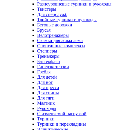
Разноуровневые турники и рукоходы
Твистеры
Для спецслужб
Тройные турники и рукоходы
Беговые дорожки
Брусья
Велотренажеры
Скамьи для жима лежа
Спортивные комплексы
Степперы
Тренажеры
Баттерфляй
Гиперэкстензии
Гребля
Для детей
Для ног
Для пресса
Для спины
Для тяги
Маятник
Рукоходы
С изменяемой нагрузкой
Турники
Турники и перекладины
Эллиптические