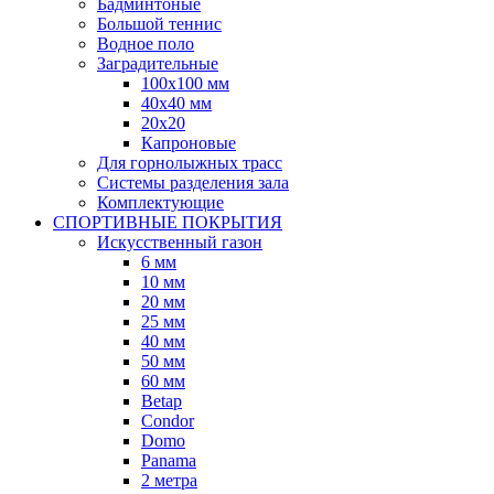
Бадминтоные
Большой теннис
Водное поло
Заградительные
100х100 мм
40х40 мм
20х20
Капроновые
Для горнолыжных трасс
Системы разделения зала
Комплектующие
СПОРТИВНЫЕ ПОКРЫТИЯ
Искусственный газон
6 мм
10 мм
20 мм
25 мм
40 мм
50 мм
60 мм
Betap
Condor
Domo
Panama
2 метра