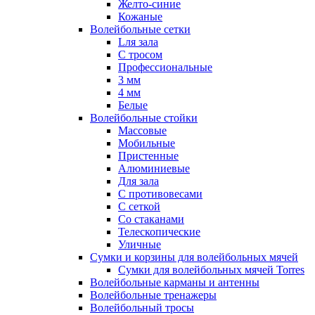
Желто-синие
Кожаные
Волейбольные сетки
Lля зала
C тросом
Профессиональные
3 мм
4 мм
Белые
Волейбольные стойки
Массовые
Мобильные
Пристенные
Алюминиевые
Для зала
С противовесами
С сеткой
Со стаканами
Телескопические
Уличные
Сумки и корзины для волейбольных мячей
Сумки для волейбольных мячей Torres
Волейбольные карманы и антенны
Волейбольные тренажеры
Волейбольный тросы