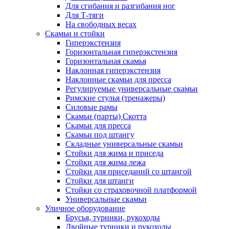
Для сгибания и разгибания ног
Для Т-тяги
На свободных весах
Скамьи и стойки
Гиперэкстензия
Горизонтальная гиперэкстензия
Горизонтальная скамья
Наклонная гиперэкстензия
Наклонные скамьи для пресса
Регулируемые универсальные скамьи
Римские стулья (тренажеры)
Силовые рамы
Скамьи (парты) Скотта
Скамьи для пресса
Скамьи под штангу
Складные универсальные скамьи
Стойки для жима и приседа
Стойки для жима лежа
Стойки для приседаний со штангой
Стойки для штанги
Стойки со страховочной платформой
Универсальные скамьи
Уличное оборудование
Брусья, турники, рукоходы
Двойные турники и рукоходы