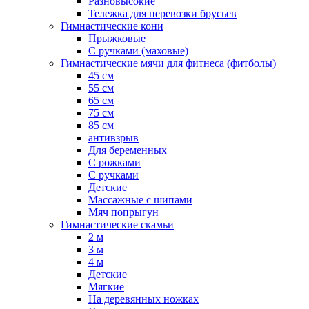
Разновысокие
Тележка для перевозки брусьев
Гимнастические кони
Прыжковые
С ручками (маховые)
Гимнастические мячи для фитнеса (фитболы)
45 см
55 см
65 см
75 см
85 см
антивзрыв
Для беременных
С рожками
С ручками
Детские
Массажные с шипами
Мяч попрыгун
Гимнастические скамьи
2 м
3 м
4 м
Детские
Мягкие
На деревянных ножках