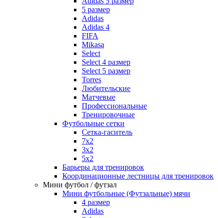
Adidas 5 размер
5 размер
Adidas
Adidas 4
FIFA
Mikasa
Select
Select 4 размер
Select 5 размер
Torres
Любительские
Матчевые
Профессиональные
Тренировочные
Футбольные сетки
Сетка-гаситель
7x2
3х2
5х2
Барьеры для тренировок
Координационные лестницы для тренировок
Мини футбол / футзал
Мини футбольные (Футзальные) мячи
4 размер
Adidas