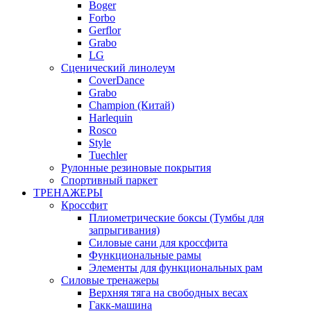
Boger
Forbo
Gerflor
Grabo
LG
Сценический линолеум
CoverDance
Grabo
Champion (Китай)
Harlequin
Rosco
Style
Tuechler
Рулонные резиновые покрытия
Спортивный паркет
ТРЕНАЖЕРЫ
Кроссфит
Плиометрические боксы (Тумбы для
запрыгивания)
Силовые сани для кроссфита
Функциональные рамы
Элементы для функциональных рам
Силовые тренажеры
Верхняя тяга на свободных весах
Гакк-машина