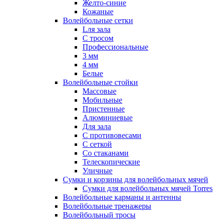
Желто-синие
Кожаные
Волейбольные сетки
Lля зала
C тросом
Профессиональные
3 мм
4 мм
Белые
Волейбольные стойки
Массовые
Мобильные
Пристенные
Алюминиевые
Для зала
С противовесами
С сеткой
Со стаканами
Телескопические
Уличные
Сумки и корзины для волейбольных мячей
Сумки для волейбольных мячей Torres
Волейбольные карманы и антенны
Волейбольные тренажеры
Волейбольный тросы