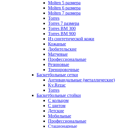
Molten 5 размера
Molten 6 размера
Molten 7 размера
Torres
Torres 7 размера
Torres BM 300
Torres BM 900
Из синтетической кожи
Кожаные
Любительские
Матчевые
Профессиональные
Резиновые
Тренировочные
Баскетбольные сетки
Антивандальные (металлические)
Kv.Rezac
Torres
Баскетбольные стойки
С кольцом
С щитом
Детские
Мобильные
Профессиональные
Стационарные