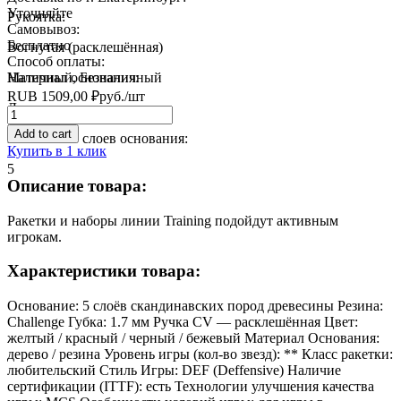
Уточняйте
Рукоятка:
Самовывоз:
Бесплатно
Вогнутая (расклешённая)
Способ оплаты:
Материал основания:
Наличный, Безналичный
RUB
1509,00
₽
руб.
/шт
Дерево
Quantity
Add to cart
Количество слоев основания:
Купить в 1 клик
5
Описание товара:
Ракетки и наборы линии Training подойдут активным
игрокам.
Характеристики товара:
Основание: 5 слоёв скандинавских пород древесины Резина:
Challenge Губка: 1.7 мм Ручка CV — расклешённая Цвет:
желтый / красный / черный / бежевый Материал Основания:
дерево / резина Уровень игры (кол-во звезд): ** Класс ракетки:
любительский Стиль Игры: DEF (Deffensive) Наличие
сертификации (ITTF): есть Технологии улучшения качества