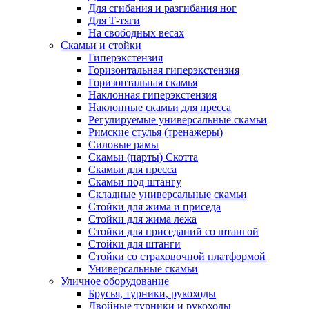
Для сгибания и разгибания ног
Для Т-тяги
На свободных весах
Скамьи и стойки
Гиперэкстензия
Горизонтальная гиперэкстензия
Горизонтальная скамья
Наклонная гиперэкстензия
Наклонные скамьи для пресса
Регулируемые универсальные скамьи
Римские стулья (тренажеры)
Силовые рамы
Скамьи (парты) Скотта
Скамьи для пресса
Скамьи под штангу
Складные универсальные скамьи
Стойки для жима и приседа
Стойки для жима лежа
Стойки для приседаний со штангой
Стойки для штанги
Стойки со страховочной платформой
Универсальные скамьи
Уличное оборудование
Брусья, турники, рукоходы
Двойные турники и рукоходы