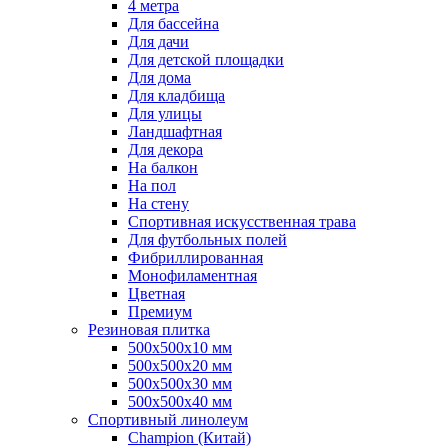
4 метра
Для бассейна
Для дачи
Для детской площадки
Для дома
Для кладбища
Для улицы
Ландшафтная
Для декора
На балкон
На пол
На стену
Спортивная искусственная трава
Для футбольных полей
Фибриллированная
Монофиламентная
Цветная
Премиум
Резиновая плитка
500х500х10 мм
500х500х20 мм
500х500х30 мм
500х500х40 мм
Спортивный линолеум
Champion (Китай)