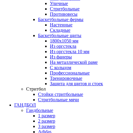
Уличные
Стритбольные
Противовесы
Баскетбольные фермы
Настенные
Складные
Баскетбольные щиты
1800х1050 мм
Из оргстекла
Из оргстекла 10 мм
Из фанеры
На металлической раме
С кольцом
Профессиональные
Тренировочные
Защита для щитов и стоек
Стритбол
Стойки стритбольные
Стритбольные мячи
ГАНДБОЛ
Гандбольные
1 размер
2 размер
3 размер
Adidas