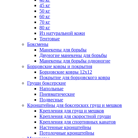
45 кг
50 кг
60 кг
70 кг
80 кг
Из натуральной кожи
Тентовые
Боксмены
Манекены для борьбы
Двуногие манекены для борьбы
Манекены для борьбы одноногие
Борцовские ковры и покрытия
Борцовские ковры 12х12
Покрытие для борцовского ковра
Груши боксерские
Напольные
Пневматические
Подвесные
Кронштейны для боксерских груш и мешков
Крепления для груш и мешков
Крепления для скоростной груши
Крепления для спортивных канатов
Настенные кронштейны
Потолочные кронштейны