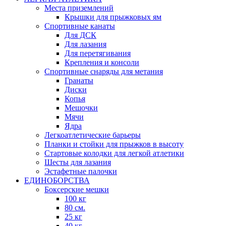
Места приземлений
Крышки для прыжковых ям
Спортивные канаты
Для ДСК
Для лазания
Для перетягивания
Крепления и консоли
Спортивные снаряды для метания
Гранаты
Диски
Копья
Мешочки
Мячи
Ядра
Легкоатлетические барьеры
Планки и стойки для прыжков в высоту
Стартовые колодки для легкой атлетики
Шесты для лазания
Эстафетные палочки
ЕДИНОБОРСТВА
Боксерские мешки
100 кг
80 см.
25 кг
40 кг