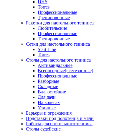
DHS
Torres
Профессиональные
Тренировочные
Ракетки для настольного тенниса
Любительские
Профессиональные
Тренировочные
Сетки для настольного тенниса
Start Line
Torres
Столы для настольного тенниса
Антивандальные
Всепогодные(всесезонные)
Профессиональные
Разборные
Складные
Влагостойкие
Для дачи
На колесах
Уличные
Барьеры и ограждения
Подставки под полотенца и мячи
Роботы для настольного тенниса
Столы судейские