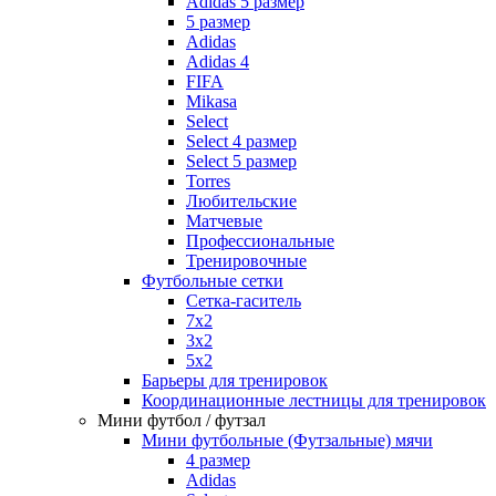
Adidas 5 размер
5 размер
Adidas
Adidas 4
FIFA
Mikasa
Select
Select 4 размер
Select 5 размер
Torres
Любительские
Матчевые
Профессиональные
Тренировочные
Футбольные сетки
Сетка-гаситель
7x2
3х2
5х2
Барьеры для тренировок
Координационные лестницы для тренировок
Мини футбол / футзал
Мини футбольные (Футзальные) мячи
4 размер
Adidas