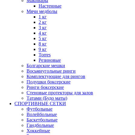
Макивары
Настенные
Мячи медболы
1 кг
2 кг
3 кг
4 кг
5 кг
8 кг
9 кг
Torres
Резиновые
Болгарские мешки
Восьмиугольные ринги
Комплектующие для рингов
Подушки боксерские
Ринги боксерские
Стеновые протекторы для залов
Татами (Будо маты)
СПОРТИВНЫЕ СЕТКИ
Футбольные
Волейбольные
Баскетбольные
Гандбольные
Хоккейные