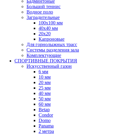
Бадминтоные
Большой теннис
Водное поло
Заградительные
100х100 мм
40х40 мм
20х20
Капроновые
Для горнолыжных трасс
Системы разделения зала
Комплектующие
СПОРТИВНЫЕ ПОКРЫТИЯ
Искусственный газон
6 мм
10 мм
20 мм
25 мм
40 мм
50 мм
60 мм
Betap
Condor
Domo
Panama
2 метра