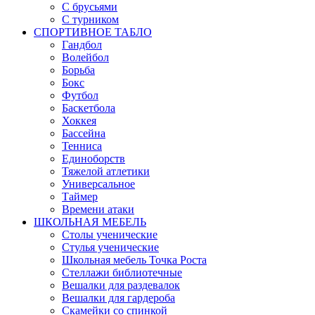
С брусьями
С турником
СПОРТИВНОЕ ТАБЛО
Гандбол
Волейбол
Борьба
Бокс
Футбол
Баскетбола
Хоккея
Бассейна
Тенниса
Единоборств
Тяжелой атлетики
Универсальное
Таймер
Времени атаки
ШКОЛЬНАЯ МЕБЕЛЬ
Столы ученические
Стулья ученические
Школьная мебель Точка Роста
Стеллажи библиотечные
Вешалки для раздевалок
Вешалки для гардероба
Скамейки со спинкой