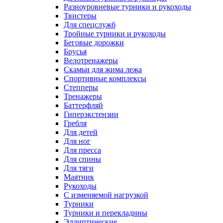
Разноуровневые турники и рукоходы
Твистеры
Для спецслужб
Тройные турники и рукоходы
Беговые дорожки
Брусья
Велотренажеры
Скамьи для жима лежа
Спортивные комплексы
Степперы
Тренажеры
Баттерфляй
Гиперэкстензии
Гребля
Для детей
Для ног
Для пресса
Для спины
Для тяги
Маятник
Рукоходы
С изменяемой нагрузкой
Турники
Турники и перекладины
Эллиптические