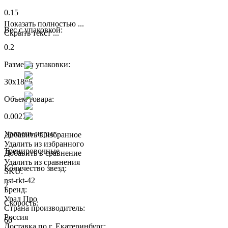
0.15
Показать полностью ...
Вес с упаковкой:
Скрыть текст ...
0.2
Размеры упаковки:
30x18x5
Объем товара:
0.0027
Уровень игры:
Добавить в избранное
Удалить из избранного
Тренировочные
Добавить в сравнение
Удалить из сравнения
Количество звезд:
SKU:
nst-rkt-42
2
Бренд:
Урал Про
Скорость:
Страна производитель:
Россия
60
Доставка по г. Екатеринбург: