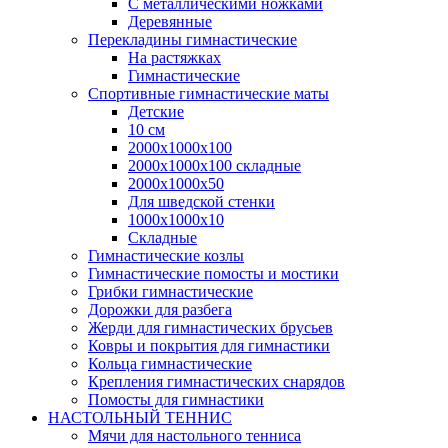
С металлическими ножками
Деревянные
Перекладины гимнастические
На растяжках
Гимнастические
Спортивные гимнастические маты
Детские
10 см
2000х1000х100
2000х1000х100 складные
2000х1000х50
Для шведской стенки
1000х1000х10
Складные
Гимнастические козлы
Гимнастические помосты и мостики
Грибки гимнастические
Дорожки для разбега
Жерди для гимнастических брусьев
Ковры и покрытия для гимнастики
Кольца гимнастические
Крепления гимнастических снарядов
Помосты для гимнастики
НАСТОЛЬНЫЙ ТЕННИС
Мячи для настольного тенниса