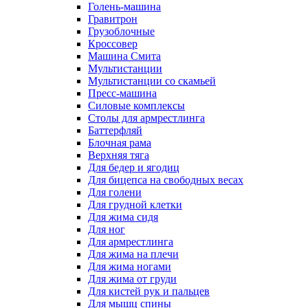
Голень-машина
Гравитрон
Грузоблочные
Кроссовер
Машина Смита
Мультистанции
Мультистанции со скамьей
Пресс-машина
Силовые комплексы
Столы для армрестлинга
Баттерфляй
Блочная рама
Верхняя тяга
Для бедер и ягодиц
Для бицепса на свободных весах
Для голени
Для грудной клетки
Для жима сидя
Для ног
Для армрестлинга
Для жима на плечи
Для жима ногами
Для жима от груди
Для кистей рук и пальцев
Для мышц спины