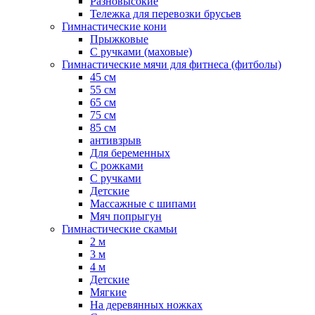
Разновысокие
Тележка для перевозки брусьев
Гимнастические кони
Прыжковые
С ручками (маховые)
Гимнастические мячи для фитнеса (фитболы)
45 см
55 см
65 см
75 см
85 см
антивзрыв
Для беременных
С рожками
С ручками
Детские
Массажные с шипами
Мяч попрыгун
Гимнастические скамьи
2 м
3 м
4 м
Детские
Мягкие
На деревянных ножках