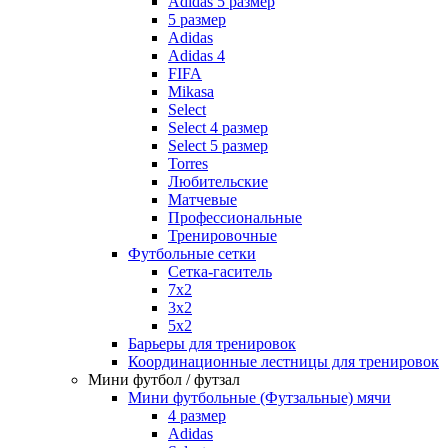
Adidas 5 размер
5 размер
Adidas
Adidas 4
FIFA
Mikasa
Select
Select 4 размер
Select 5 размер
Torres
Любительские
Матчевые
Профессиональные
Тренировочные
Футбольные сетки
Сетка-гаситель
7x2
3х2
5х2
Барьеры для тренировок
Координационные лестницы для тренировок
Мини футбол / футзал
Мини футбольные (Футзальные) мячи
4 размер
Adidas