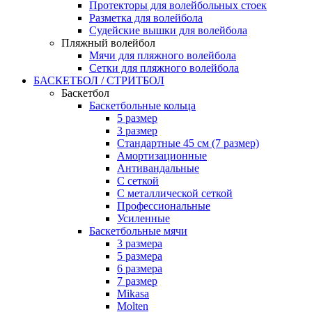
Протекторы для волейбольных стоек
Разметка для волейбола
Судейские вышки для волейбола
Пляжный волейбол
Мячи для пляжного волейбола
Сетки для пляжного волейбола
БАСКЕТБОЛ / СТРИТБОЛ
Баскетбол
Баскетбольные кольца
5 размер
3 размер
Стандартные 45 см (7 размер)
Амортизационные
Антивандальные
С сеткой
С металлической сеткой
Профессиональные
Усиленные
Баскетбольные мячи
3 размера
5 размера
6 размера
7 размер
Mikasa
Molten