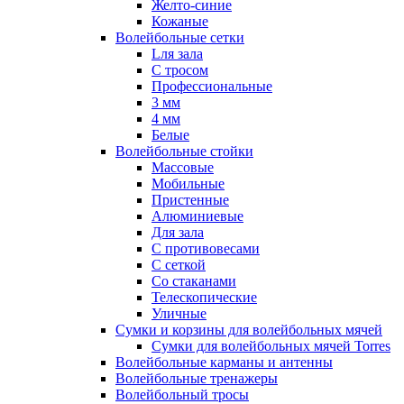
Желто-синие
Кожаные
Волейбольные сетки
Lля зала
C тросом
Профессиональные
3 мм
4 мм
Белые
Волейбольные стойки
Массовые
Мобильные
Пристенные
Алюминиевые
Для зала
С противовесами
С сеткой
Со стаканами
Телескопические
Уличные
Сумки и корзины для волейбольных мячей
Сумки для волейбольных мячей Torres
Волейбольные карманы и антенны
Волейбольные тренажеры
Волейбольный тросы