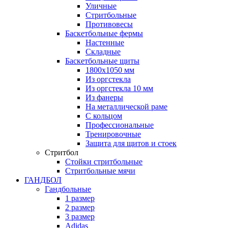
Уличные
Стритбольные
Противовесы
Баскетбольные фермы
Настенные
Складные
Баскетбольные щиты
1800х1050 мм
Из оргстекла
Из оргстекла 10 мм
Из фанеры
На металлической раме
С кольцом
Профессиональные
Тренировочные
Защита для щитов и стоек
Стритбол
Стойки стритбольные
Стритбольные мячи
ГАНДБОЛ
Гандбольные
1 размер
2 размер
3 размер
Adidas