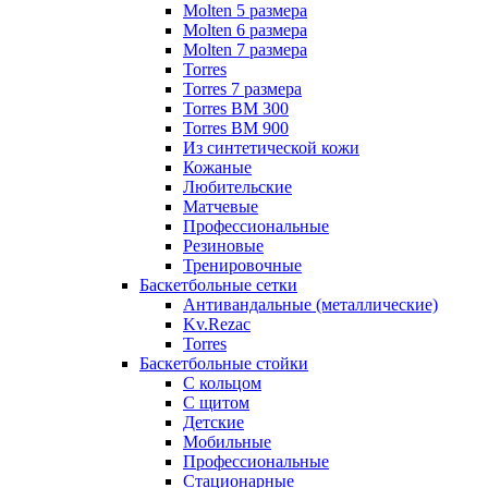
Molten 5 размера
Molten 6 размера
Molten 7 размера
Torres
Torres 7 размера
Torres BM 300
Torres BM 900
Из синтетической кожи
Кожаные
Любительские
Матчевые
Профессиональные
Резиновые
Тренировочные
Баскетбольные сетки
Антивандальные (металлические)
Kv.Rezac
Torres
Баскетбольные стойки
С кольцом
С щитом
Детские
Мобильные
Профессиональные
Стационарные