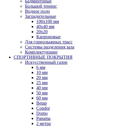
Бадминтоные
Большой теннис
Водное поло
Заградительные
100х100 мм
40х40 мм
20х20
Капроновые
Для горнолыжных трасс
Системы разделения зала
Комплектующие
СПОРТИВНЫЕ ПОКРЫТИЯ
Искусственный газон
6 мм
10 мм
20 мм
25 мм
40 мм
50 мм
60 мм
Betap
Condor
Domo
Panama
2 метра