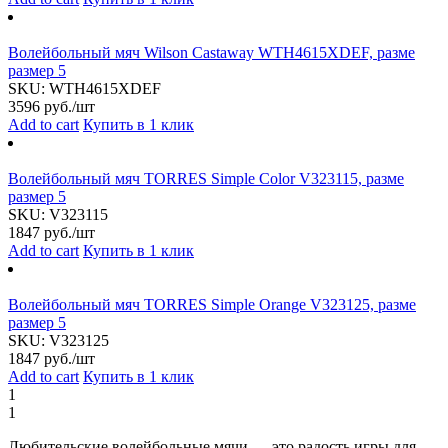
Волейбольный мяч Wilson Castaway WTH4615XDEF, разме
размер 5
SKU:
WTH4615XDEF
3596
руб./шт
Add to cart
Купить в 1 клик
Волейбольный мяч TORRES Simple Color V323115, разме
размер 5
SKU:
V323115
1847
руб./шт
Add to cart
Купить в 1 клик
Волейбольный мяч TORRES Simple Orange V323125, разме
размер 5
SKU:
V323125
1847
руб./шт
Add to cart
Купить в 1 клик
1
1
Любительские волейбольные мячи — это радость игры для