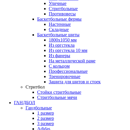
Уличные
Стритбольные
Противовесы
Баскетбольные фермы
Настенные
Складные
Баскетбольные щиты
1800х1050 мм
Из оргстекла
Из оргстекла 10 мм
Из фанеры
На металлической раме
С кольцом
Профессиональные
Тренировочные
Защита для щитов и стоек
Стритбол
Стойки стритбольные
Стритбольные мячи
ГАНДБОЛ
Гандбольные
1 размер
2 размер
3 размер
Adidas