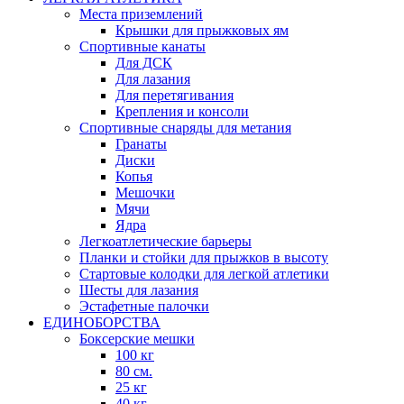
Места приземлений
Крышки для прыжковых ям
Спортивные канаты
Для ДСК
Для лазания
Для перетягивания
Крепления и консоли
Спортивные снаряды для метания
Гранаты
Диски
Копья
Мешочки
Мячи
Ядра
Легкоатлетические барьеры
Планки и стойки для прыжков в высоту
Стартовые колодки для легкой атлетики
Шесты для лазания
Эстафетные палочки
ЕДИНОБОРСТВА
Боксерские мешки
100 кг
80 см.
25 кг
40 кг