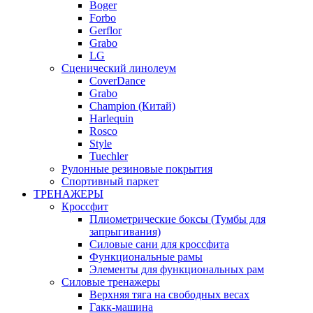
Boger
Forbo
Gerflor
Grabo
LG
Сценический линолеум
CoverDance
Grabo
Champion (Китай)
Harlequin
Rosco
Style
Tuechler
Рулонные резиновые покрытия
Спортивный паркет
ТРЕНАЖЕРЫ
Кроссфит
Плиометрические боксы (Тумбы для
запрыгивания)
Силовые сани для кроссфита
Функциональные рамы
Элементы для функциональных рам
Силовые тренажеры
Верхняя тяга на свободных весах
Гакк-машина