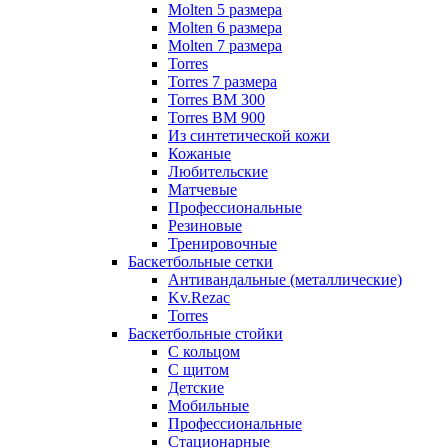
Molten 5 размера
Molten 6 размера
Molten 7 размера
Torres
Torres 7 размера
Torres BM 300
Torres BM 900
Из синтетической кожи
Кожаные
Любительские
Матчевые
Профессиональные
Резиновые
Тренировочные
Баскетбольные сетки
Антивандальные (металлические)
Kv.Rezac
Torres
Баскетбольные стойки
С кольцом
С щитом
Детские
Мобильные
Профессиональные
Стационарные