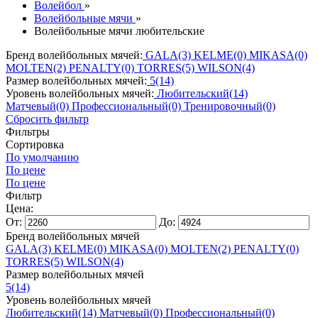
Волейбол
»
Волейбольные мячи
»
Волейбольные мячи любительские
Бренд волейбольных мячей:
GALA
(3)
KELME
(0)
MIKASA
(0)
MOLTEN
(2)
PENALTY
(0)
TORRES
(5)
WILSON
(4)
Размер волейбольных мячей:
5
(14)
Уровень волейбольных мячей:
Любительский
(14)
Матчевый
(0)
Профессиональный
(0)
Тренировочный
(0)
Сбросить фильтр
Фильтры
Сортировка
По умолчанию
По цене
По цене
Фильтр
Цена:
От:
До:
Бренд волейбольных мячей
GALA
(3)
KELME
(0)
MIKASA
(0)
MOLTEN
(2)
PENALTY
(0)
TORRES
(5)
WILSON
(4)
Размер волейбольных мячей
5
(14)
Уровень волейбольных мячей
Любительский
(14)
Матчевый
(0)
Профессиональный
(0)