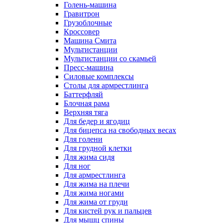
Голень-машина
Гравитрон
Грузоблочные
Кроссовер
Машина Смита
Мультистанции
Мультистанции со скамьей
Пресс-машина
Силовые комплексы
Столы для армрестлинга
Баттерфляй
Блочная рама
Верхняя тяга
Для бедер и ягодиц
Для бицепса на свободных весах
Для голени
Для грудной клетки
Для жима сидя
Для ног
Для армрестлинга
Для жима на плечи
Для жима ногами
Для жима от груди
Для кистей рук и пальцев
Для мышц спины