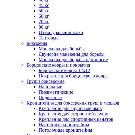
45 кг
50 кг
60 кг
70 кг
80 кг
Из натуральной кожи
Тентовые
Боксмены
Манекены для борьбы
Двуногие манекены для борьбы
Манекены для борьбы одноногие
Борцовские ковры и покрытия
Борцовские ковры 12х12
Покрытие для борцовского ковра
Груши боксерские
Напольные
Пневматические
Подвесные
Кронштейны для боксерских груш и мешков
Крепления для груш и мешков
Крепления для скоростной груши
Крепления для спортивных канатов
Настенные кронштейны
Потолочные кронштейны