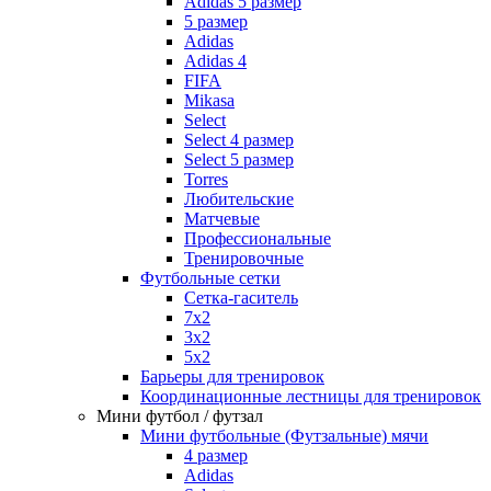
Adidas 5 размер
5 размер
Adidas
Adidas 4
FIFA
Mikasa
Select
Select 4 размер
Select 5 размер
Torres
Любительские
Матчевые
Профессиональные
Тренировочные
Футбольные сетки
Сетка-гаситель
7x2
3х2
5х2
Барьеры для тренировок
Координационные лестницы для тренировок
Мини футбол / футзал
Мини футбольные (Футзальные) мячи
4 размер
Adidas