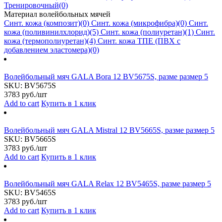
Тренировочный
(0)
Материал волейбольных мячей
Синт. кожа (композит)
(0)
Синт. кожа (микрофибра)
(0)
Синт.
кожа (поливинилхлорид)
(5)
Синт. кожа (полиуретан)
(1)
Синт.
кожа (термополиуретан)
(4)
Синт. кожа TПE (ПВХ с
добавлением эластомера)
(0)
Волейбольный мяч GALA Bora 12 BV5675S, разме размер 5
SKU:
BV5675S
3783
руб./шт
Add to cart
Купить в 1 клик
Волейбольный мяч GALA Mistral 12 BV5665S, разме размер 5
SKU:
BV5665S
3783
руб./шт
Add to cart
Купить в 1 клик
Волейбольный мяч GALA Relax 12 BV5465S, разме размер 5
SKU:
BV5465S
3783
руб./шт
Add to cart
Купить в 1 клик