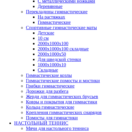
С металлическими ножками
Деревянные
Перекладины гимнастические
На растяжках
Гимнастические
Спортивные гимнастические маты
Детские
10 см
2000х1000х100
2000х1000х100 складные
2000х1000х50
Для шведской стенки
1000х1000х10
Складные
Гимнастические козлы
Гимнастические помосты и мостики
Грибки гимнастические
Дорожки для разбега
Жерди для гимнастических брусьев
Ковры и покрытия для гимнастики
Кольца гимнастические
Крепления гимнастических снарядов
Помосты для гимнастики
НАСТОЛЬНЫЙ ТЕННИС
Мячи для настольного тенниса