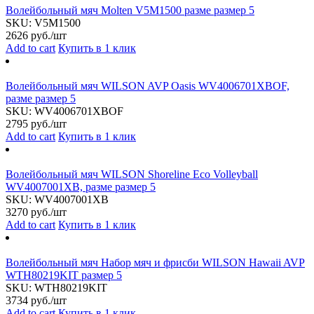
Волейбольный мяч Molten V5M1500 разме размер 5
SKU:
V5M1500
2626
руб./шт
Add to cart
Купить в 1 клик
Волейбольный мяч WILSON AVP Oasis WV4006701XBOF,
разме размер 5
SKU:
WV4006701XBOF
2795
руб./шт
Add to cart
Купить в 1 клик
Волейбольный мяч WILSON Shoreline Eco Volleyball
WV4007001XB, разме размер 5
SKU:
WV4007001XB
3270
руб./шт
Add to cart
Купить в 1 клик
Волейбольный мяч Набор мяч и фрисби WILSON Hawaii AVP
WTH80219KIT размер 5
SKU:
WTH80219KIT
3734
руб./шт
Add to cart
Купить в 1 клик