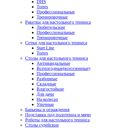
DHS
Torres
Профессиональные
Тренировочные
Ракетки для настольного тенниса
Любительские
Профессиональные
Тренировочные
Сетки для настольного тенниса
Start Line
Torres
Столы для настольного тенниса
Антивандальные
Всепогодные(всесезонные)
Профессиональные
Разборные
Складные
Влагостойкие
Для дачи
На колесах
Уличные
Барьеры и ограждения
Подставки под полотенца и мячи
Роботы для настольного тенниса
Столы судейские