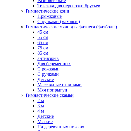
Разновысокие
Тележка для перевозки брусьев
Гимнастические кони
Прыжковые
С ручками (маховые)
Гимнастические мячи для фитнеса (фитболы)
45 см
55 см
65 см
75 см
85 см
антивзрыв
Для беременных
С рожками
С ручками
Детские
Массажные с шипами
Мяч попрыгун
Гимнастические скамьи
2 м
3 м
4 м
Детские
Мягкие
На деревянных ножках