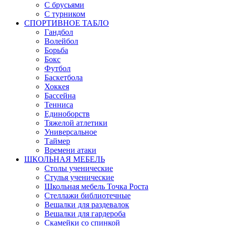
С брусьями
С турником
СПОРТИВНОЕ ТАБЛО
Гандбол
Волейбол
Борьба
Бокс
Футбол
Баскетбола
Хоккея
Бассейна
Тенниса
Единоборств
Тяжелой атлетики
Универсальное
Таймер
Времени атаки
ШКОЛЬНАЯ МЕБЕЛЬ
Столы ученические
Стулья ученические
Школьная мебель Точка Роста
Стеллажи библиотечные
Вешалки для раздевалок
Вешалки для гардероба
Скамейки со спинкой