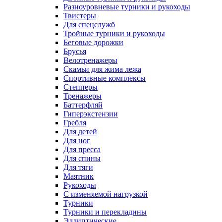
Разноуровневые турники и рукоходы
Твистеры
Для спецслужб
Тройные турники и рукоходы
Беговые дорожки
Брусья
Велотренажеры
Скамьи для жима лежа
Спортивные комплексы
Степперы
Тренажеры
Баттерфляй
Гиперэкстензии
Гребля
Для детей
Для ног
Для пресса
Для спины
Для тяги
Маятник
Рукоходы
С изменяемой нагрузкой
Турники
Турники и перекладины
Эллиптические