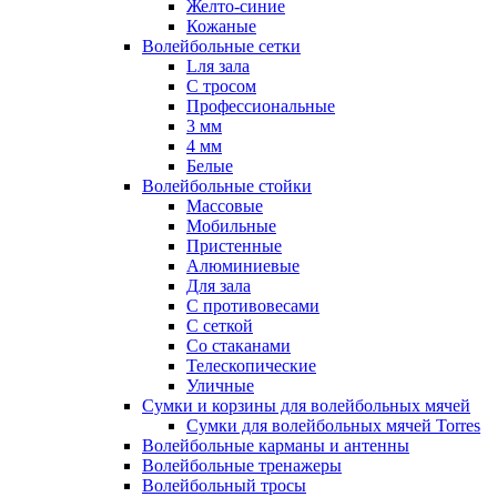
Желто-синие
Кожаные
Волейбольные сетки
Lля зала
C тросом
Профессиональные
3 мм
4 мм
Белые
Волейбольные стойки
Массовые
Мобильные
Пристенные
Алюминиевые
Для зала
С противовесами
С сеткой
Со стаканами
Телескопические
Уличные
Сумки и корзины для волейбольных мячей
Сумки для волейбольных мячей Torres
Волейбольные карманы и антенны
Волейбольные тренажеры
Волейбольный тросы