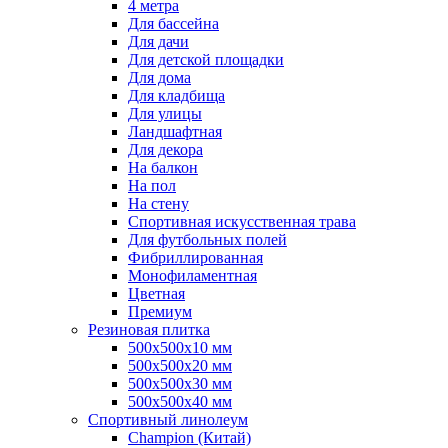
4 метра
Для бассейна
Для дачи
Для детской площадки
Для дома
Для кладбища
Для улицы
Ландшафтная
Для декора
На балкон
На пол
На стену
Спортивная искусственная трава
Для футбольных полей
Фибриллированная
Монофиламентная
Цветная
Премиум
Резиновая плитка
500х500х10 мм
500х500х20 мм
500х500х30 мм
500х500х40 мм
Спортивный линолеум
Champion (Китай)