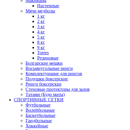
Макивары
Настенные
Мячи медболы
1 кг
2 кг
3 кг
4 кг
5 кг
8 кг
9 кг
Torres
Резиновые
Болгарские мешки
Восьмиугольные ринги
Комплектующие для рингов
Подушки боксерские
Ринги боксерские
Стеновые протекторы для залов
Татами (Будо маты)
СПОРТИВНЫЕ СЕТКИ
Футбольные
Волейбольные
Баскетбольные
Гандбольные
Хоккейные