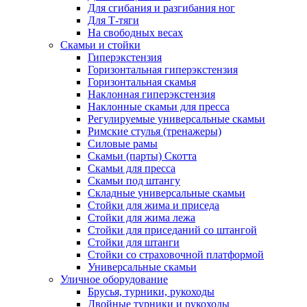
Для сгибания и разгибания ног
Для Т-тяги
На свободных весах
Скамьи и стойки
Гиперэкстензия
Горизонтальная гиперэкстензия
Горизонтальная скамья
Наклонная гиперэкстензия
Наклонные скамьи для пресса
Регулируемые универсальные скамьи
Римские стулья (тренажеры)
Силовые рамы
Скамьи (парты) Скотта
Скамьи для пресса
Скамьи под штангу
Складные универсальные скамьи
Стойки для жима и приседа
Стойки для жима лежа
Стойки для приседаний со штангой
Стойки для штанги
Стойки со страховочной платформой
Универсальные скамьи
Уличное оборудование
Брусья, турники, рукоходы
Двойные турники и рукоходы