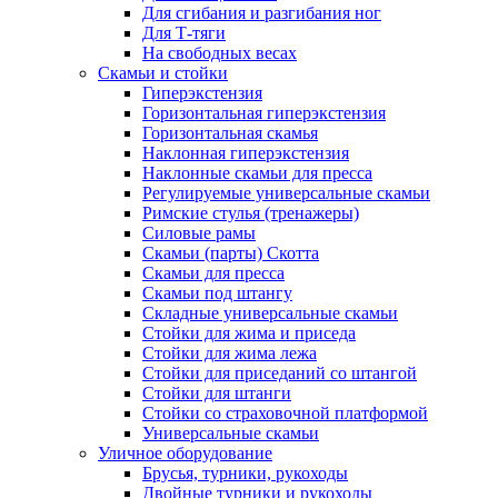
Для сгибания и разгибания ног
Для Т-тяги
На свободных весах
Скамьи и стойки
Гиперэкстензия
Горизонтальная гиперэкстензия
Горизонтальная скамья
Наклонная гиперэкстензия
Наклонные скамьи для пресса
Регулируемые универсальные скамьи
Римские стулья (тренажеры)
Силовые рамы
Скамьи (парты) Скотта
Скамьи для пресса
Скамьи под штангу
Складные универсальные скамьи
Стойки для жима и приседа
Стойки для жима лежа
Стойки для приседаний со штангой
Стойки для штанги
Стойки со страховочной платформой
Универсальные скамьи
Уличное оборудование
Брусья, турники, рукоходы
Двойные турники и рукоходы