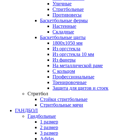
Уличные
Стритбольные
Противовесы
Баскетбольные фермы
Настенные
Складные
Баскетбольные щиты
1800х1050 мм
Из оргстекла
Из оргстекла 10 мм
Из фанеры
На металлической раме
С кольцом
Профессиональные
Тренировочные
Защита для щитов и стоек
Стритбол
Стойки стритбольные
Стритбольные мячи
ГАНДБОЛ
Гандбольные
1 размер
2 размер
3 размер
Adidas