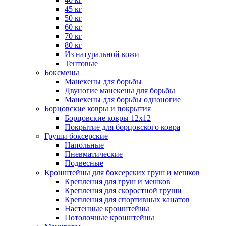
45 кг
50 кг
60 кг
70 кг
80 кг
Из натуральной кожи
Тентовые
Боксмены
Манекены для борьбы
Двуногие манекены для борьбы
Манекены для борьбы одноногие
Борцовские ковры и покрытия
Борцовские ковры 12х12
Покрытие для борцовского ковра
Груши боксерские
Напольные
Пневматические
Подвесные
Кронштейны для боксерских груш и мешков
Крепления для груш и мешков
Крепления для скоростной груши
Крепления для спортивных канатов
Настенные кронштейны
Потолочные кронштейны