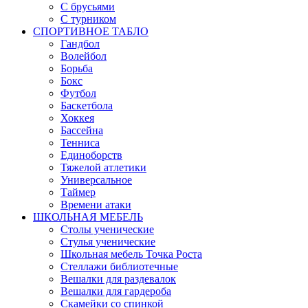
С брусьями
С турником
СПОРТИВНОЕ ТАБЛО
Гандбол
Волейбол
Борьба
Бокс
Футбол
Баскетбола
Хоккея
Бассейна
Тенниса
Единоборств
Тяжелой атлетики
Универсальное
Таймер
Времени атаки
ШКОЛЬНАЯ МЕБЕЛЬ
Столы ученические
Стулья ученические
Школьная мебель Точка Роста
Стеллажи библиотечные
Вешалки для раздевалок
Вешалки для гардероба
Скамейки со спинкой