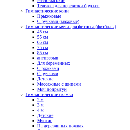
Разновысокие
Тележка для перевозки брусьев
Гимнастические кони
Прыжковые
С ручками (маховые)
Гимнастические мячи для фитнеса (фитболы)
45 см
55 см
65 см
75 см
85 см
антивзрыв
Для беременных
С рожками
С ручками
Детские
Массажные с шипами
Мяч попрыгун
Гимнастические скамьи
2 м
3 м
4 м
Детские
Мягкие
На деревянных ножках