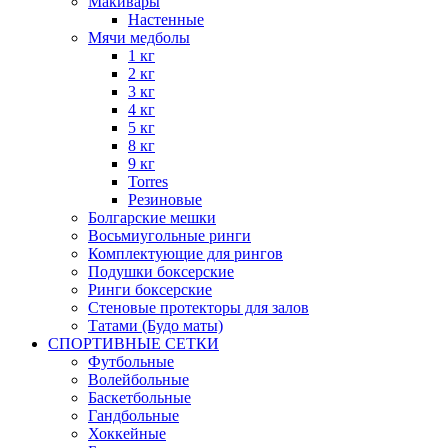
Макивары
Настенные
Мячи медболы
1 кг
2 кг
3 кг
4 кг
5 кг
8 кг
9 кг
Torres
Резиновые
Болгарские мешки
Восьмиугольные ринги
Комплектующие для рингов
Подушки боксерские
Ринги боксерские
Стеновые протекторы для залов
Татами (Будо маты)
СПОРТИВНЫЕ СЕТКИ
Футбольные
Волейбольные
Баскетбольные
Гандбольные
Хоккейные