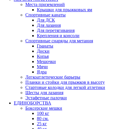
Места приземлений
Крышки для прыжковых ям
Спортивные канаты
Для ДСК
Для лазания
Для перетягивания
Крепления и консоли
Спортивные снаряды для метания
Гранаты
Диски
Копья
Мешочки
Мячи
Ядра
Легкоатлетические барьеры
Планки и стойки для прыжков в высоту
Стартовые колодки для легкой атлетики
Шесты для лазания
Эстафетные палочки
ЕДИНОБОРСТВА
Боксерские мешки
100 кг
80 см.
25 кг
40 кг