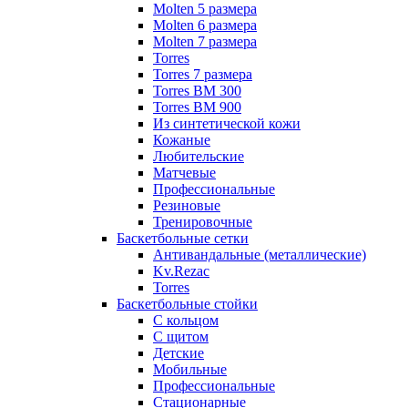
Molten 5 размера
Molten 6 размера
Molten 7 размера
Torres
Torres 7 размера
Torres BM 300
Torres BM 900
Из синтетической кожи
Кожаные
Любительские
Матчевые
Профессиональные
Резиновые
Тренировочные
Баскетбольные сетки
Антивандальные (металлические)
Kv.Rezac
Torres
Баскетбольные стойки
С кольцом
С щитом
Детские
Мобильные
Профессиональные
Стационарные