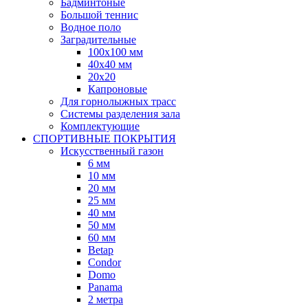
Бадминтоные
Большой теннис
Водное поло
Заградительные
100х100 мм
40х40 мм
20х20
Капроновые
Для горнолыжных трасс
Системы разделения зала
Комплектующие
СПОРТИВНЫЕ ПОКРЫТИЯ
Искусственный газон
6 мм
10 мм
20 мм
25 мм
40 мм
50 мм
60 мм
Betap
Condor
Domo
Panama
2 метра