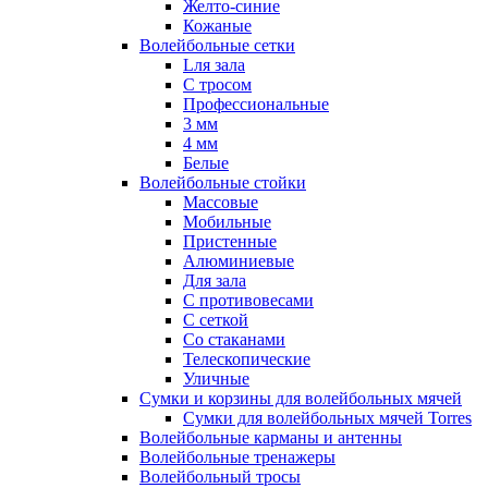
Желто-синие
Кожаные
Волейбольные сетки
Lля зала
C тросом
Профессиональные
3 мм
4 мм
Белые
Волейбольные стойки
Массовые
Мобильные
Пристенные
Алюминиевые
Для зала
С противовесами
С сеткой
Со стаканами
Телескопические
Уличные
Сумки и корзины для волейбольных мячей
Сумки для волейбольных мячей Torres
Волейбольные карманы и антенны
Волейбольные тренажеры
Волейбольный тросы