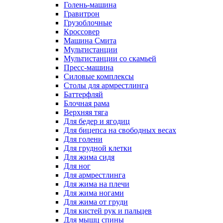
Голень-машина
Гравитрон
Грузоблочные
Кроссовер
Машина Смита
Мультистанции
Мультистанции со скамьей
Пресс-машина
Силовые комплексы
Столы для армрестлинга
Баттерфляй
Блочная рама
Верхняя тяга
Для бедер и ягодиц
Для бицепса на свободных весах
Для голени
Для грудной клетки
Для жима сидя
Для ног
Для армрестлинга
Для жима на плечи
Для жима ногами
Для жима от груди
Для кистей рук и пальцев
Для мышц спины