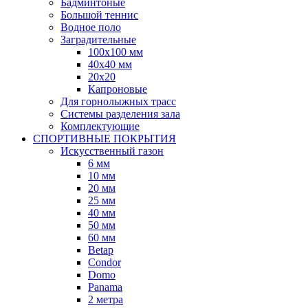
Бадминтоные
Большой теннис
Водное поло
Заградительные
100х100 мм
40х40 мм
20х20
Капроновые
Для горнолыжных трасс
Системы разделения зала
Комплектующие
СПОРТИВНЫЕ ПОКРЫТИЯ
Искусственный газон
6 мм
10 мм
20 мм
25 мм
40 мм
50 мм
60 мм
Betap
Condor
Domo
Panama
2 метра