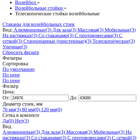
Волейбол
»
Волейбольные стойки
»
Телескопические стойки волейбольные
Стаканы для волейбольных стоек
Вид:
Алюминиевые
(3)
Для зала
(3)
Массовая
(3)
Мобильные
(3)
На растяжках
(3)
Со стаканами
(3)
С противовесами
(3)
С
сеткой
(3)
Стационарные (пристенные)
(3)
Телескопические
(3)
Уличные
(3)
Сбросить фильтр
Фильтры
Сортировка
По умолчанию
По цене
По цене
Фильтр
Цена:
От:
До:
Диаметр стоек, мм
76 мм
(3)
80 мм
(0)
120 мм
(0)
Сетка в комлекте
Да
(0)
Нет
(3)
Вид
Алюминиевые
(3)
Для зала
(3)
Массовая
(3)
Мобильные
(3)
На
растяжках
(3)
Со стаканами
(3)
С противовесами
(3)
С сеткой
(3)