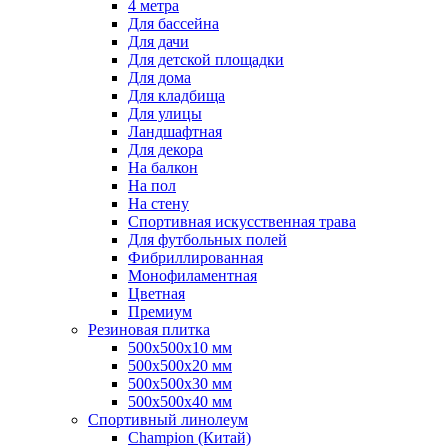
4 метра
Для бассейна
Для дачи
Для детской площадки
Для дома
Для кладбища
Для улицы
Ландшафтная
Для декора
На балкон
На пол
На стену
Спортивная искусственная трава
Для футбольных полей
Фибриллированная
Монофиламентная
Цветная
Премиум
Резиновая плитка
500х500х10 мм
500х500х20 мм
500х500х30 мм
500х500х40 мм
Спортивный линолеум
Champion (Китай)