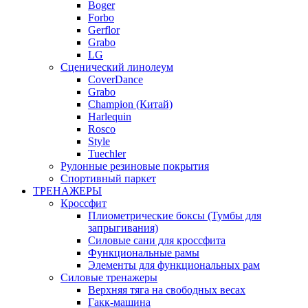
Boger
Forbo
Gerflor
Grabo
LG
Сценический линолеум
CoverDance
Grabo
Champion (Китай)
Harlequin
Rosco
Style
Tuechler
Рулонные резиновые покрытия
Спортивный паркет
ТРЕНАЖЕРЫ
Кроссфит
Плиометрические боксы (Тумбы для
запрыгивания)
Силовые сани для кроссфита
Функциональные рамы
Элементы для функциональных рам
Силовые тренажеры
Верхняя тяга на свободных весах
Гакк-машина