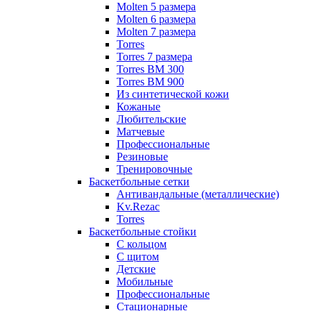
Molten 5 размера
Molten 6 размера
Molten 7 размера
Torres
Torres 7 размера
Torres BM 300
Torres BM 900
Из синтетической кожи
Кожаные
Любительские
Матчевые
Профессиональные
Резиновые
Тренировочные
Баскетбольные сетки
Антивандальные (металлические)
Kv.Rezac
Torres
Баскетбольные стойки
С кольцом
С щитом
Детские
Мобильные
Профессиональные
Стационарные