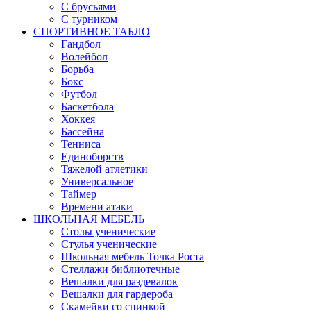
С брусьями
С турником
СПОРТИВНОЕ ТАБЛО
Гандбол
Волейбол
Борьба
Бокс
Футбол
Баскетбола
Хоккея
Бассейна
Тенниса
Единоборств
Тяжелой атлетики
Универсальное
Таймер
Времени атаки
ШКОЛЬНАЯ МЕБЕЛЬ
Столы ученические
Стулья ученические
Школьная мебель Точка Роста
Стеллажи библиотечные
Вешалки для раздевалок
Вешалки для гардероба
Скамейки со спинкой