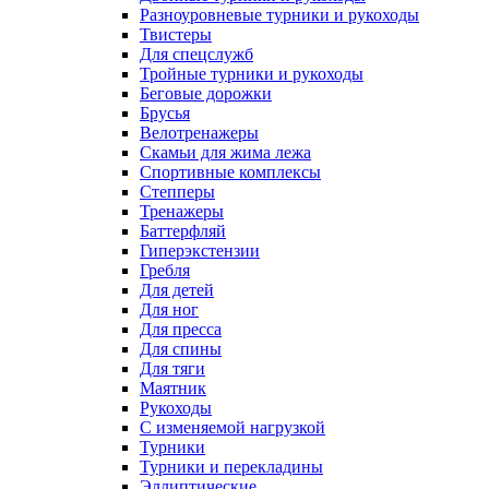
Разноуровневые турники и рукоходы
Твистеры
Для спецслужб
Тройные турники и рукоходы
Беговые дорожки
Брусья
Велотренажеры
Скамьи для жима лежа
Спортивные комплексы
Степперы
Тренажеры
Баттерфляй
Гиперэкстензии
Гребля
Для детей
Для ног
Для пресса
Для спины
Для тяги
Маятник
Рукоходы
С изменяемой нагрузкой
Турники
Турники и перекладины
Эллиптические