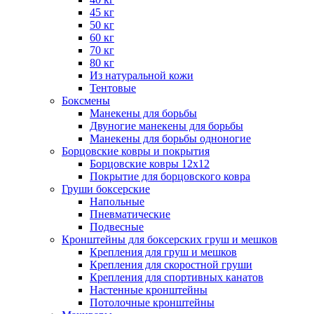
45 кг
50 кг
60 кг
70 кг
80 кг
Из натуральной кожи
Тентовые
Боксмены
Манекены для борьбы
Двуногие манекены для борьбы
Манекены для борьбы одноногие
Борцовские ковры и покрытия
Борцовские ковры 12х12
Покрытие для борцовского ковра
Груши боксерские
Напольные
Пневматические
Подвесные
Кронштейны для боксерских груш и мешков
Крепления для груш и мешков
Крепления для скоростной груши
Крепления для спортивных канатов
Настенные кронштейны
Потолочные кронштейны