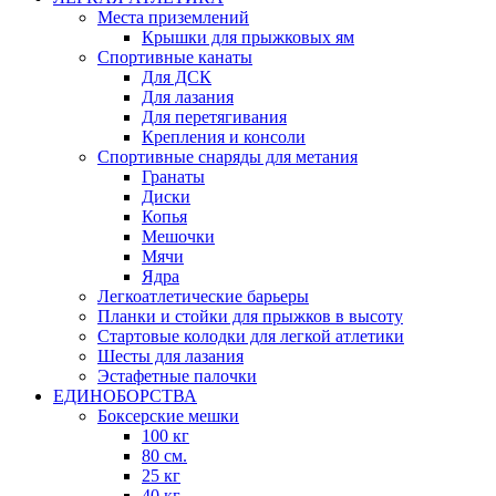
Места приземлений
Крышки для прыжковых ям
Спортивные канаты
Для ДСК
Для лазания
Для перетягивания
Крепления и консоли
Спортивные снаряды для метания
Гранаты
Диски
Копья
Мешочки
Мячи
Ядра
Легкоатлетические барьеры
Планки и стойки для прыжков в высоту
Стартовые колодки для легкой атлетики
Шесты для лазания
Эстафетные палочки
ЕДИНОБОРСТВА
Боксерские мешки
100 кг
80 см.
25 кг
40 кг