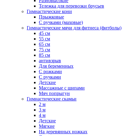
Разновысокие
Тележка для перевозки брусьев
Гимнастические кони
Прыжковые
С ручками (маховые)
Гимнастические мячи для фитнеса (фитболы)
45 см
55 см
65 см
75 см
85 см
антивзрыв
Для беременных
С рожками
С ручками
Детские
Массажные с шипами
Мяч попрыгун
Гимнастические скамьи
2 м
3 м
4 м
Детские
Мягкие
На деревянных ножках