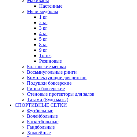
Макивары
Настенные
Мячи медболы
1 кг
2 кг
3 кг
4 кг
5 кг
8 кг
9 кг
Torres
Резиновые
Болгарские мешки
Восьмиугольные ринги
Комплектующие для рингов
Подушки боксерские
Ринги боксерские
Стеновые протекторы для залов
Татами (Будо маты)
СПОРТИВНЫЕ СЕТКИ
Футбольные
Волейбольные
Баскетбольные
Гандбольные
Хоккейные