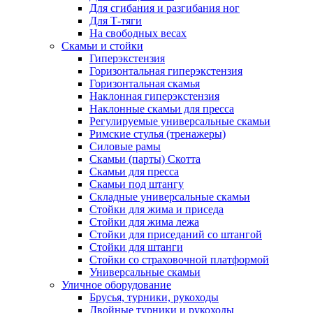
Для сгибания и разгибания ног
Для Т-тяги
На свободных весах
Скамьи и стойки
Гиперэкстензия
Горизонтальная гиперэкстензия
Горизонтальная скамья
Наклонная гиперэкстензия
Наклонные скамьи для пресса
Регулируемые универсальные скамьи
Римские стулья (тренажеры)
Силовые рамы
Скамьи (парты) Скотта
Скамьи для пресса
Скамьи под штангу
Складные универсальные скамьи
Стойки для жима и приседа
Стойки для жима лежа
Стойки для приседаний со штангой
Стойки для штанги
Стойки со страховочной платформой
Универсальные скамьи
Уличное оборудование
Брусья, турники, рукоходы
Двойные турники и рукоходы