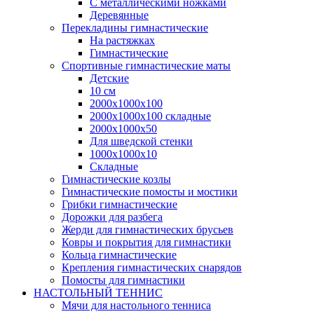
С металлическими ножками
Деревянные
Перекладины гимнастические
На растяжках
Гимнастические
Спортивные гимнастические маты
Детские
10 см
2000х1000х100
2000х1000х100 складные
2000х1000х50
Для шведской стенки
1000х1000х10
Складные
Гимнастические козлы
Гимнастические помосты и мостики
Грибки гимнастические
Дорожки для разбега
Жерди для гимнастических брусьев
Ковры и покрытия для гимнастики
Кольца гимнастические
Крепления гимнастических снарядов
Помосты для гимнастики
НАСТОЛЬНЫЙ ТЕННИС
Мячи для настольного тенниса