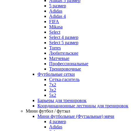
Adidas 5 размер
5 размер
Adidas
Adidas 4
FIFA
Mikasa
Select
Select 4 размер
Select 5 размер
Torres
Любительские
Матчевые
Профессиональные
Тренировочные
Футбольные сетки
Сетка-гаситель
7x2
3х2
5х2
Барьеры для тренировок
Координационные лестницы для тренировок
Мини футбол / футзал
Мини футбольные (Футзальные) мячи
4 размер
Adidas