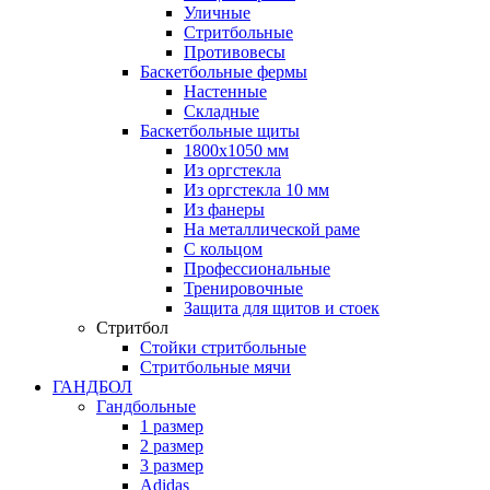
Уличные
Стритбольные
Противовесы
Баскетбольные фермы
Настенные
Складные
Баскетбольные щиты
1800х1050 мм
Из оргстекла
Из оргстекла 10 мм
Из фанеры
На металлической раме
С кольцом
Профессиональные
Тренировочные
Защита для щитов и стоек
Стритбол
Стойки стритбольные
Стритбольные мячи
ГАНДБОЛ
Гандбольные
1 размер
2 размер
3 размер
Adidas