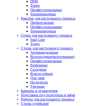
DHS
Torres
Профессиональные
Тренировочные
Ракетки для настольного тенниса
Любительские
Профессиональные
Тренировочные
Сетки для настольного тенниса
Start Line
Torres
Столы для настольного тенниса
Антивандальные
Всепогодные(всесезонные)
Профессиональные
Разборные
Складные
Влагостойкие
Для дачи
На колесах
Уличные
Барьеры и ограждения
Подставки под полотенца и мячи
Роботы для настольного тенниса
Столы судейские