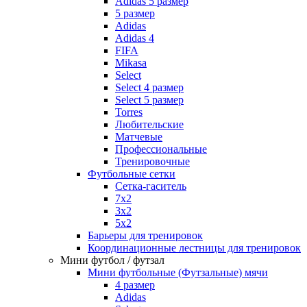
Adidas 5 размер
5 размер
Adidas
Adidas 4
FIFA
Mikasa
Select
Select 4 размер
Select 5 размер
Torres
Любительские
Матчевые
Профессиональные
Тренировочные
Футбольные сетки
Сетка-гаситель
7x2
3х2
5х2
Барьеры для тренировок
Координационные лестницы для тренировок
Мини футбол / футзал
Мини футбольные (Футзальные) мячи
4 размер
Adidas