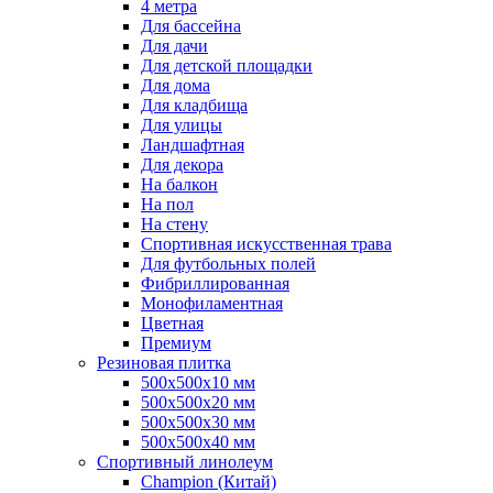
4 метра
Для бассейна
Для дачи
Для детской площадки
Для дома
Для кладбища
Для улицы
Ландшафтная
Для декора
На балкон
На пол
На стену
Спортивная искусственная трава
Для футбольных полей
Фибриллированная
Монофиламентная
Цветная
Премиум
Резиновая плитка
500х500х10 мм
500х500х20 мм
500х500х30 мм
500х500х40 мм
Спортивный линолеум
Champion (Китай)