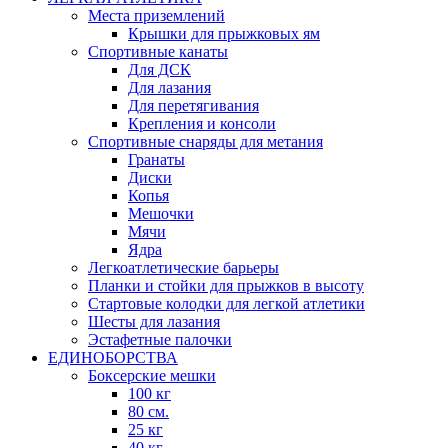
Места приземлений
Крышки для прыжковых ям
Спортивные канаты
Для ДСК
Для лазания
Для перетягивания
Крепления и консоли
Спортивные снаряды для метания
Гранаты
Диски
Копья
Мешочки
Мячи
Ядра
Легкоатлетические барьеры
Планки и стойки для прыжков в высоту
Стартовые колодки для легкой атлетики
Шесты для лазания
Эстафетные палочки
ЕДИНОБОРСТВА
Боксерские мешки
100 кг
80 см.
25 кг
40 кг