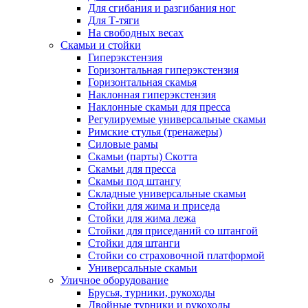
Для сгибания и разгибания ног
Для Т-тяги
На свободных весах
Скамьи и стойки
Гиперэкстензия
Горизонтальная гиперэкстензия
Горизонтальная скамья
Наклонная гиперэкстензия
Наклонные скамьи для пресса
Регулируемые универсальные скамьи
Римские стулья (тренажеры)
Силовые рамы
Скамьи (парты) Скотта
Скамьи для пресса
Скамьи под штангу
Складные универсальные скамьи
Стойки для жима и приседа
Стойки для жима лежа
Стойки для приседаний со штангой
Стойки для штанги
Стойки со страховочной платформой
Универсальные скамьи
Уличное оборудование
Брусья, турники, рукоходы
Двойные турники и рукоходы