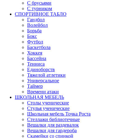
С брусьями
С турником
СПОРТИВНОЕ ТАБЛО
Гандбол
Волейбол
Борьба
Бокс
Футбол
Баскетбола
Хоккея
Бассейна
Тенниса
Единоборств
Тяжелой атлетики
Универсальное
Таймер
Времени атаки
ШКОЛЬНАЯ МЕБЕЛЬ
Столы ученические
Стулья ученические
Школьная мебель Точка Роста
Стеллажи библиотечные
Вешалки для раздевалок
Вешалки для гардероба
Скамейки со спинкой