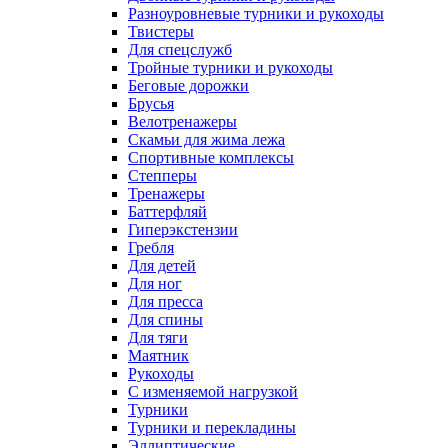
Разноуровневые турники и рукоходы
Твистеры
Для спецслужб
Тройные турники и рукоходы
Беговые дорожки
Брусья
Велотренажеры
Скамьи для жима лежа
Спортивные комплексы
Степперы
Тренажеры
Баттерфляй
Гиперэкстензии
Гребля
Для детей
Для ног
Для пресса
Для спины
Для тяги
Маятник
Рукоходы
С изменяемой нагрузкой
Турники
Турники и перекладины
Эллиптические