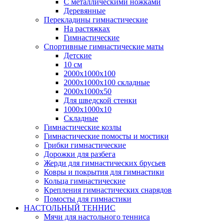
С металлическими ножками
Деревянные
Перекладины гимнастические
На растяжках
Гимнастические
Спортивные гимнастические маты
Детские
10 см
2000х1000х100
2000х1000х100 складные
2000х1000х50
Для шведской стенки
1000х1000х10
Складные
Гимнастические козлы
Гимнастические помосты и мостики
Грибки гимнастические
Дорожки для разбега
Жерди для гимнастических брусьев
Ковры и покрытия для гимнастики
Кольца гимнастические
Крепления гимнастических снарядов
Помосты для гимнастики
НАСТОЛЬНЫЙ ТЕННИС
Мячи для настольного тенниса