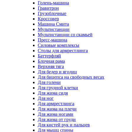
Голень-машина
Гравитрон
Грузоблочные
Кроссовер
Машина Смита
Мультистанции
Мультистанции со скамьей
Пресс-машина
Силовые комплексы
Столы для армрестлинга
Баттерфляй
Блочная рама
Верхняя тяга
Для бедер и ягодиц
Для бицепса на свободных весах
Для голени
Для грудной клетки
Для жима сидя
Для ног
Для армрестлинга
Для жима на плечи
Для жима ногами
Для жима от груди
Для кистей рук и пальцев
Для мышц спины