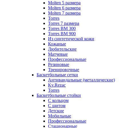
Molten 5 размера
Molten 6 размера
Molten 7 размера
Torres
Torres 7 размера
Torres BM 300
Torres BM 900
Из синтетической кожи
Кожаные
Любительские
Матчевые
Профессиональные
Резиновые
Тренировочные
Баскетбольные сетки
Антивандальные (металлические)
Kv.Rezac
Torres
Баскетбольные стойки
С кольцом
С щитом
Детские
Мобильные
Профессиональные
Стационарные