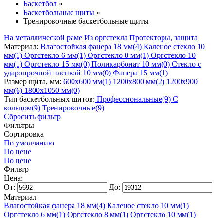
Баскетбол
»
Баскетбольные щиты
»
Тренировочные баскетбольные щиты
На металлической раме
Из оргстекла
Протекторы, защита
Материал:
Влагостойкая фанера 18 мм
(4)
Каленое стекло 10
мм
(1)
Оргстекло 6 мм
(1)
Оргстекло 8 мм
(1)
Оргстекло 10
мм
(1)
Оргстекло 15 мм
(0)
Поликарбонат 10 мм
(0)
Стекло с
ударопрочной пленкой 10 мм
(0)
Фанера 15 мм
(1)
Размер щита, мм:
600х600 мм
(1)
1200х800 мм
(2)
1200х900
мм
(6)
1800х1050 мм
(0)
Тип баскетбольных щитов:
Профессиональные
(9)
С
кольцом
(9)
Тренировочные
(9)
Сбросить фильтр
Фильтры
Сортировка
По умолчанию
По цене
По цене
Фильтр
Цена:
От:
До:
Материал
Влагостойкая фанера 18 мм
(4)
Каленое стекло 10 мм
(1)
Оргстекло 6 мм
(1)
Оргстекло 8 мм
(1)
Оргстекло 10 мм
(1)