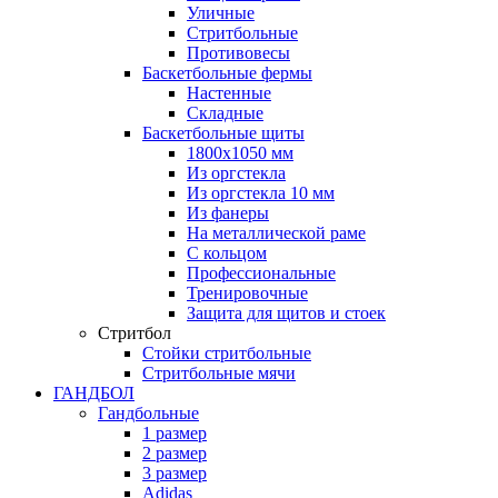
Уличные
Стритбольные
Противовесы
Баскетбольные фермы
Настенные
Складные
Баскетбольные щиты
1800х1050 мм
Из оргстекла
Из оргстекла 10 мм
Из фанеры
На металлической раме
С кольцом
Профессиональные
Тренировочные
Защита для щитов и стоек
Стритбол
Стойки стритбольные
Стритбольные мячи
ГАНДБОЛ
Гандбольные
1 размер
2 размер
3 размер
Adidas