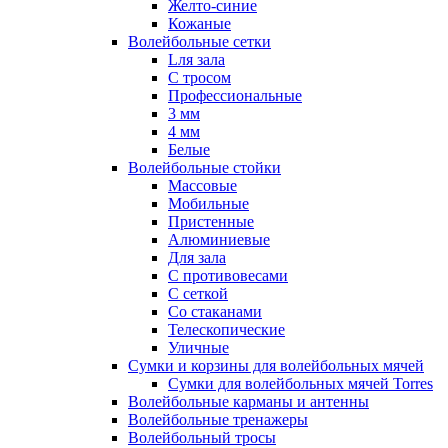
Желто-синие
Кожаные
Волейбольные сетки
Lля зала
C тросом
Профессиональные
3 мм
4 мм
Белые
Волейбольные стойки
Массовые
Мобильные
Пристенные
Алюминиевые
Для зала
С противовесами
С сеткой
Со стаканами
Телескопические
Уличные
Сумки и корзины для волейбольных мячей
Сумки для волейбольных мячей Torres
Волейбольные карманы и антенны
Волейбольные тренажеры
Волейбольный тросы