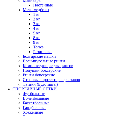
Макивары
Настенные
Мячи медболы
1 кг
2 кг
3 кг
4 кг
5 кг
8 кг
9 кг
Torres
Резиновые
Болгарские мешки
Восьмиугольные ринги
Комплектующие для рингов
Подушки боксерские
Ринги боксерские
Стеновые протекторы для залов
Татами (Будо маты)
СПОРТИВНЫЕ СЕТКИ
Футбольные
Волейбольные
Баскетбольные
Гандбольные
Хоккейные