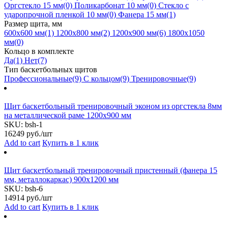
Оргстекло 15 мм
(0)
Поликарбонат 10 мм
(0)
Стекло с
ударопрочной пленкой 10 мм
(0)
Фанера 15 мм
(1)
Размер щита, мм
600х600 мм
(1)
1200х800 мм
(2)
1200х900 мм
(6)
1800х1050
мм
(0)
Кольцо в комплекте
Да
(1)
Нет
(7)
Тип баскетбольных щитов
Профессиональные
(9)
С кольцом
(9)
Тренировочные
(9)
Щит баскетбольный тренировочный эконом из оргстекла 8мм
на металлической раме 1200х900 мм
SKU:
bsh-1
16249
руб./шт
Add to cart
Купить в 1 клик
Щит баскетбольный тренировочный пристенный (фанера 15
мм, металлокаркас) 900х1200 мм
SKU:
bsh-6
14914
руб./шт
Add to cart
Купить в 1 клик