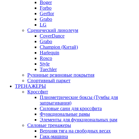
Boger
Forbo
Gerflor
Grabo
LG
Сценический линолеум
CoverDance
Grabo
Champion (Китай)
Harlequin
Rosco
Style
Tuechler
Рулонные резиновые покрытия
Спортивный паркет
ТРЕНАЖЕРЫ
Кроссфит
Плиометрические боксы (Тумбы для
запрыгивания)
Силовые сани для кроссфита
Функциональные рамы
Элементы для функциональных рам
Силовые тренажеры
Верхняя тяга на свободных весах
Гакк-машина