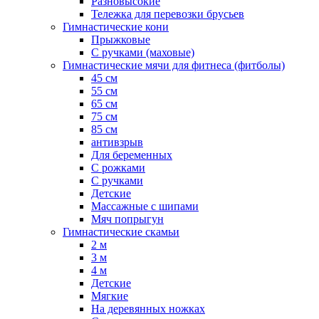
Разновысокие
Тележка для перевозки брусьев
Гимнастические кони
Прыжковые
С ручками (маховые)
Гимнастические мячи для фитнеса (фитболы)
45 см
55 см
65 см
75 см
85 см
антивзрыв
Для беременных
С рожками
С ручками
Детские
Массажные с шипами
Мяч попрыгун
Гимнастические скамьи
2 м
3 м
4 м
Детские
Мягкие
На деревянных ножках