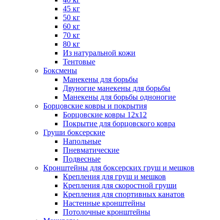
45 кг
50 кг
60 кг
70 кг
80 кг
Из натуральной кожи
Тентовые
Боксмены
Манекены для борьбы
Двуногие манекены для борьбы
Манекены для борьбы одноногие
Борцовские ковры и покрытия
Борцовские ковры 12х12
Покрытие для борцовского ковра
Груши боксерские
Напольные
Пневматические
Подвесные
Кронштейны для боксерских груш и мешков
Крепления для груш и мешков
Крепления для скоростной груши
Крепления для спортивных канатов
Настенные кронштейны
Потолочные кронштейны