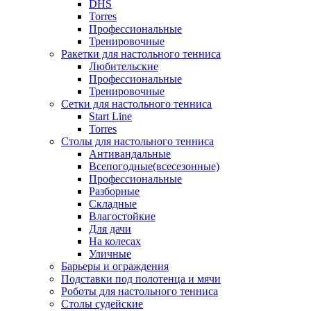
DHS
Torres
Профессиональные
Тренировочные
Ракетки для настольного тенниса
Любительские
Профессиональные
Тренировочные
Сетки для настольного тенниса
Start Line
Torres
Столы для настольного тенниса
Антивандальные
Всепогодные(всесезонные)
Профессиональные
Разборные
Складные
Влагостойкие
Для дачи
На колесах
Уличные
Барьеры и ограждения
Подставки под полотенца и мячи
Роботы для настольного тенниса
Столы судейские