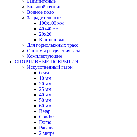
Бадминтоные
Большой теннис
Водное поло
Заградительные
100х100 мм
40х40 мм
20х20
Капроновые
Для горнолыжных трасс
Системы разделения зала
Комплектующие
СПОРТИВНЫЕ ПОКРЫТИЯ
Искусственный газон
6 мм
10 мм
20 мм
25 мм
40 мм
50 мм
60 мм
Betap
Condor
Domo
Panama
2 метра