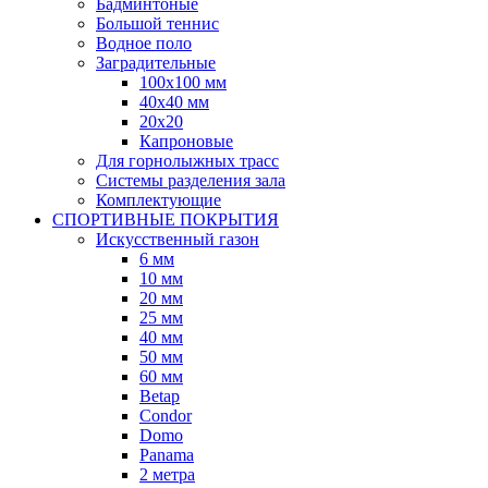
Бадминтоные
Большой теннис
Водное поло
Заградительные
100х100 мм
40х40 мм
20х20
Капроновые
Для горнолыжных трасс
Системы разделения зала
Комплектующие
СПОРТИВНЫЕ ПОКРЫТИЯ
Искусственный газон
6 мм
10 мм
20 мм
25 мм
40 мм
50 мм
60 мм
Betap
Condor
Domo
Panama
2 метра