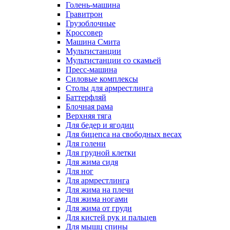
Голень-машина
Гравитрон
Грузоблочные
Кроссовер
Машина Смита
Мультистанции
Мультистанции со скамьей
Пресс-машина
Силовые комплексы
Столы для армрестлинга
Баттерфляй
Блочная рама
Верхняя тяга
Для бедер и ягодиц
Для бицепса на свободных весах
Для голени
Для грудной клетки
Для жима сидя
Для ног
Для армрестлинга
Для жима на плечи
Для жима ногами
Для жима от груди
Для кистей рук и пальцев
Для мышц спины