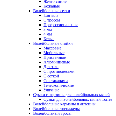
Желто-синие
Кожаные
Волейбольные сетки
Lля зала
C тросом
Профессиональные
3 мм
4 мм
Белые
Волейбольные стойки
Массовые
Мобильные
Пристенные
Алюминиевые
Для зала
С противовесами
С сеткой
Со стаканами
Телескопические
Уличные
Сумки и корзины для волейбольных мячей
Сумки для волейбольных мячей Torres
Волейбольные карманы и антенны
Волейбольные тренажеры
Волейбольный тросы