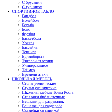
С брусьями
С турником
СПОРТИВНОЕ ТАБЛО
Гандбол
Волейбол
Борьба
Бокс
Футбол
Баскетбола
Хоккея
Бассейна
Тенниса
Единоборств
Тяжелой атлетики
Универсальное
Таймер
Времени атаки
ШКОЛЬНАЯ МЕБЕЛЬ
Столы ученические
Стулья ученические
Школьная мебель Точка Роста
Стеллажи библиотечные
Вешалки для раздевалок
Вешалки для гардероба
Скамейки со спинкой