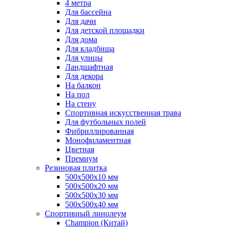
4 метра
Для бассейна
Для дачи
Для детской площадки
Для дома
Для кладбища
Для улицы
Ландшафтная
Для декора
На балкон
На пол
На стену
Спортивная искусственная трава
Для футбольных полей
Фибриллированная
Монофиламентная
Цветная
Премиум
Резиновая плитка
500х500х10 мм
500х500х20 мм
500х500х30 мм
500х500х40 мм
Спортивный линолеум
Champion (Китай)