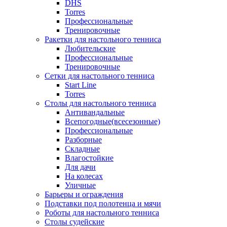
DHS
Torres
Профессиональные
Тренировочные
Ракетки для настольного тенниса
Любительские
Профессиональные
Тренировочные
Сетки для настольного тенниса
Start Line
Torres
Столы для настольного тенниса
Антивандальные
Всепогодные(всесезонные)
Профессиональные
Разборные
Складные
Влагостойкие
Для дачи
На колесах
Уличные
Барьеры и ограждения
Подставки под полотенца и мячи
Роботы для настольного тенниса
Столы судейские