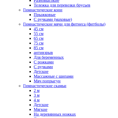
Разновысокие
Тележка для перевозки брусьев
Гимнастические кони
Прыжковые
С ручками (маховые)
Гимнастические мячи для фитнеса (фитболы)
45 см
55 см
65 см
75 см
85 см
антивзрыв
Для беременных
С рожками
С ручками
Детские
Массажные с шипами
Мяч попрыгун
Гимнастические скамьи
2 м
3 м
4 м
Детские
Мягкие
На деревянных ножках