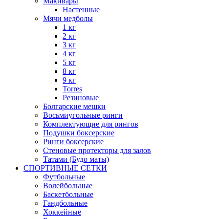
Макивары
Настенные
Мячи медболы
1 кг
2 кг
3 кг
4 кг
5 кг
8 кг
9 кг
Torres
Резиновые
Болгарские мешки
Восьмиугольные ринги
Комплектующие для рингов
Подушки боксерские
Ринги боксерские
Стеновые протекторы для залов
Татами (Будо маты)
СПОРТИВНЫЕ СЕТКИ
Футбольные
Волейбольные
Баскетбольные
Гандбольные
Хоккейные