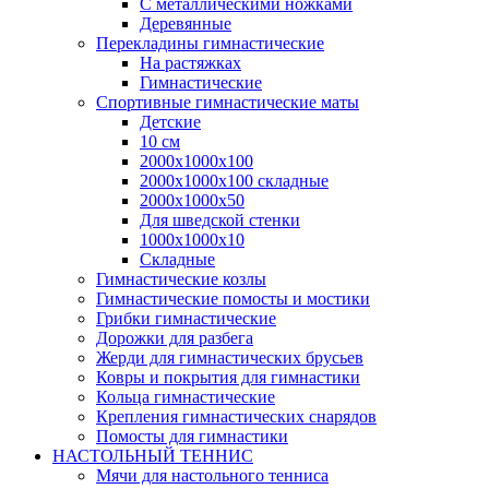
С металлическими ножками
Деревянные
Перекладины гимнастические
На растяжках
Гимнастические
Спортивные гимнастические маты
Детские
10 см
2000х1000х100
2000х1000х100 складные
2000х1000х50
Для шведской стенки
1000х1000х10
Складные
Гимнастические козлы
Гимнастические помосты и мостики
Грибки гимнастические
Дорожки для разбега
Жерди для гимнастических брусьев
Ковры и покрытия для гимнастики
Кольца гимнастические
Крепления гимнастических снарядов
Помосты для гимнастики
НАСТОЛЬНЫЙ ТЕННИС
Мячи для настольного тенниса