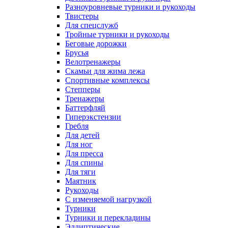
Разноуровневые турники и рукоходы
Твистеры
Для спецслужб
Тройные турники и рукоходы
Беговые дорожки
Брусья
Велотренажеры
Скамьи для жима лежа
Спортивные комплексы
Степперы
Тренажеры
Баттерфляй
Гиперэкстензии
Гребля
Для детей
Для ног
Для пресса
Для спины
Для тяги
Маятник
Рукоходы
С изменяемой нагрузкой
Турники
Турники и перекладины
Эллиптические