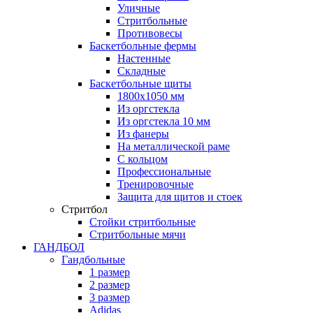
Уличные
Стритбольные
Противовесы
Баскетбольные фермы
Настенные
Складные
Баскетбольные щиты
1800х1050 мм
Из оргстекла
Из оргстекла 10 мм
Из фанеры
На металлической раме
С кольцом
Профессиональные
Тренировочные
Защита для щитов и стоек
Стритбол
Стойки стритбольные
Стритбольные мячи
ГАНДБОЛ
Гандбольные
1 размер
2 размер
3 размер
Adidas