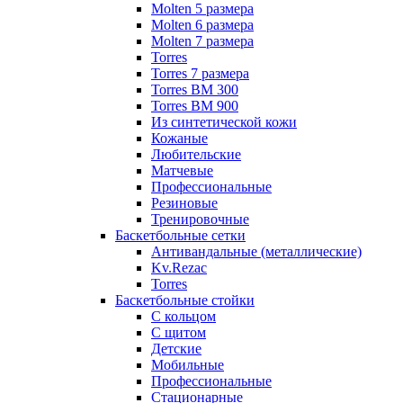
Molten 5 размера
Molten 6 размера
Molten 7 размера
Torres
Torres 7 размера
Torres BM 300
Torres BM 900
Из синтетической кожи
Кожаные
Любительские
Матчевые
Профессиональные
Резиновые
Тренировочные
Баскетбольные сетки
Антивандальные (металлические)
Kv.Rezac
Torres
Баскетбольные стойки
С кольцом
С щитом
Детские
Мобильные
Профессиональные
Стационарные