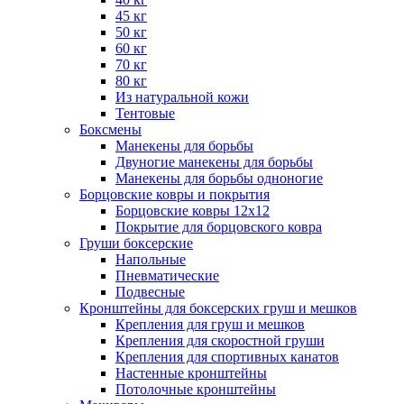
45 кг
50 кг
60 кг
70 кг
80 кг
Из натуральной кожи
Тентовые
Боксмены
Манекены для борьбы
Двуногие манекены для борьбы
Манекены для борьбы одноногие
Борцовские ковры и покрытия
Борцовские ковры 12х12
Покрытие для борцовского ковра
Груши боксерские
Напольные
Пневматические
Подвесные
Кронштейны для боксерских груш и мешков
Крепления для груш и мешков
Крепления для скоростной груши
Крепления для спортивных канатов
Настенные кронштейны
Потолочные кронштейны