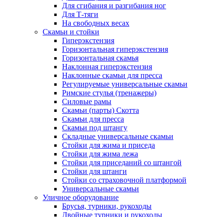
Для сгибания и разгибания ног
Для Т-тяги
На свободных весах
Скамьи и стойки
Гиперэкстензия
Горизонтальная гиперэкстензия
Горизонтальная скамья
Наклонная гиперэкстензия
Наклонные скамьи для пресса
Регулируемые универсальные скамьи
Римские стулья (тренажеры)
Силовые рамы
Скамьи (парты) Скотта
Скамьи для пресса
Скамьи под штангу
Складные универсальные скамьи
Стойки для жима и приседа
Стойки для жима лежа
Стойки для приседаний со штангой
Стойки для штанги
Стойки со страховочной платформой
Универсальные скамьи
Уличное оборудование
Брусья, турники, рукоходы
Двойные турники и рукоходы