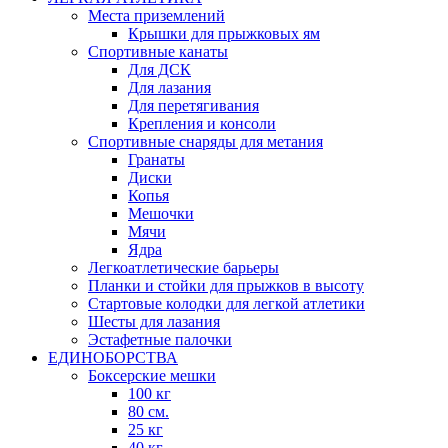
Места приземлений
Крышки для прыжковых ям
Спортивные канаты
Для ДСК
Для лазания
Для перетягивания
Крепления и консоли
Спортивные снаряды для метания
Гранаты
Диски
Копья
Мешочки
Мячи
Ядра
Легкоатлетические барьеры
Планки и стойки для прыжков в высоту
Стартовые колодки для легкой атлетики
Шесты для лазания
Эстафетные палочки
ЕДИНОБОРСТВА
Боксерские мешки
100 кг
80 см.
25 кг
40 кг