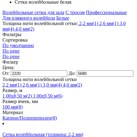
Сетки волейбольные белая
Волейбольные сетки для зала
С тросом
Профессиональные
Для пляжного волейбола
Белые
Толщина нити волейбольной сетки:
2,2 мм
(1)
2,6 мм
(1)
3,0
мм
(4)
4,0 мм
(2)
Фильтры
Сортировка
По умолчанию
По цене
По цене
Фильтр
Цена:
От:
До:
Толщина нити волейбольной сетки
2,2 мм
(1)
2,6 мм
(1)
3,0 мм
(4)
4,0 мм
(2)
Размер, м
1,00х8,50 м
(2)
1,00х9,50 м
(6)
Размер ячеек, мм
100 мм
(8)
Материал
Капрон/Полипропилен
(8)
Сетка волейбольная (толщина: 2,2 мм)