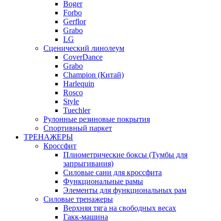
Boger
Forbo
Gerflor
Grabo
LG
Сценический линолеум
CoverDance
Grabo
Champion (Китай)
Harlequin
Rosco
Style
Tuechler
Рулонные резиновые покрытия
Спортивный паркет
ТРЕНАЖЕРЫ
Кроссфит
Плиометрические боксы (Тумбы для
запрыгивания)
Силовые сани для кроссфита
Функциональные рамы
Элементы для функциональных рам
Силовые тренажеры
Верхняя тяга на свободных весах
Гакк-машина