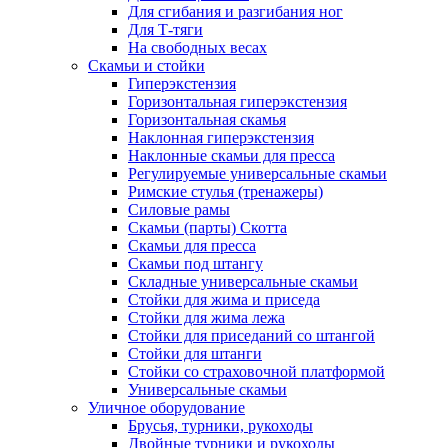
Для сгибания и разгибания ног
Для Т-тяги
На свободных весах
Скамьи и стойки
Гиперэкстензия
Горизонтальная гиперэкстензия
Горизонтальная скамья
Наклонная гиперэкстензия
Наклонные скамьи для пресса
Регулируемые универсальные скамьи
Римские стулья (тренажеры)
Силовые рамы
Скамьи (парты) Скотта
Скамьи для пресса
Скамьи под штангу
Складные универсальные скамьи
Стойки для жима и приседа
Стойки для жима лежа
Стойки для приседаний со штангой
Стойки для штанги
Стойки со страховочной платформой
Универсальные скамьи
Уличное оборудование
Брусья, турники, рукоходы
Двойные турники и рукоходы