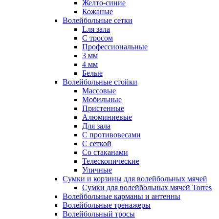
Желто-синие
Кожаные
Волейбольные сетки
Lля зала
C тросом
Профессиональные
3 мм
4 мм
Белые
Волейбольные стойки
Массовые
Мобильные
Пристенные
Алюминиевые
Для зала
С противовесами
С сеткой
Со стаканами
Телескопические
Уличные
Сумки и корзины для волейбольных мячей
Сумки для волейбольных мячей Torres
Волейбольные карманы и антенны
Волейбольные тренажеры
Волейбольный тросы