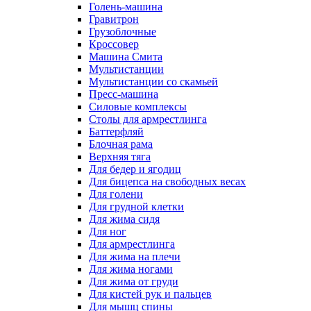
Голень-машина
Гравитрон
Грузоблочные
Кроссовер
Машина Смита
Мультистанции
Мультистанции со скамьей
Пресс-машина
Силовые комплексы
Столы для армрестлинга
Баттерфляй
Блочная рама
Верхняя тяга
Для бедер и ягодиц
Для бицепса на свободных весах
Для голени
Для грудной клетки
Для жима сидя
Для ног
Для армрестлинга
Для жима на плечи
Для жима ногами
Для жима от груди
Для кистей рук и пальцев
Для мышц спины