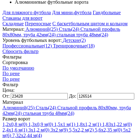
Алюминиевые футбольные ворота
Для пляжного футбола
Для мини-футбола
Гандбольные
Стаканы для ворот
Складные
Переносные
С баскетбольным щитом и кольцом
Материал:
Алюминий
(25)
Сталь
(24)
Стальной профиль
80х80мм, труба 42мм
(24)
стальная труба 48мм
(24)
Уровень футбольных ворот:
Детские
(2)
Профессиональные
(12)
Тренировочные
(18)
Сбросить фильтр
Фильтры
Сортировка
По умолчанию
По цене
По цене
Фильтр
Цена:
От:
До:
Материал
Алюминий
(25)
Сталь
(24)
Стальной профиль 80х80мм, труба
42мм
(24)
стальная труба 48мм
(24)
Размер ворот
1,2x0,8 м
(0)
1,3x0,9 м
(0)
1,5x1 м
(1)
1,8x1,2 м
(1)
1,83x1,22 м
(0)
2,4x1,6 м
(1)
3x1,2 м
(0)
3x2 м
(9)
5,5x2,2 м
(2)
5,6x2,35 м
(0)
5x2
м
(6)
7,32x2,44 м
(4)