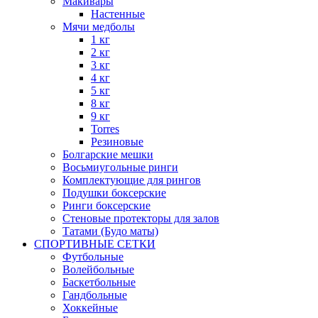
Макивары
Настенные
Мячи медболы
1 кг
2 кг
3 кг
4 кг
5 кг
8 кг
9 кг
Torres
Резиновые
Болгарские мешки
Восьмиугольные ринги
Комплектующие для рингов
Подушки боксерские
Ринги боксерские
Стеновые протекторы для залов
Татами (Будо маты)
СПОРТИВНЫЕ СЕТКИ
Футбольные
Волейбольные
Баскетбольные
Гандбольные
Хоккейные