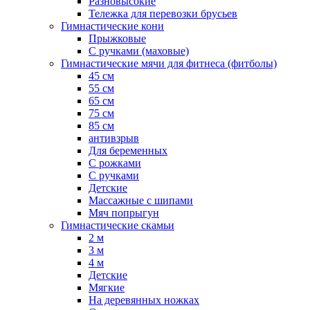
Разновысокие
Тележка для перевозки брусьев
Гимнастические кони
Прыжковые
С ручками (маховые)
Гимнастические мячи для фитнеса (фитболы)
45 см
55 см
65 см
75 см
85 см
антивзрыв
Для беременных
С рожками
С ручками
Детские
Массажные с шипами
Мяч попрыгун
Гимнастические скамьи
2 м
3 м
4 м
Детские
Мягкие
На деревянных ножках