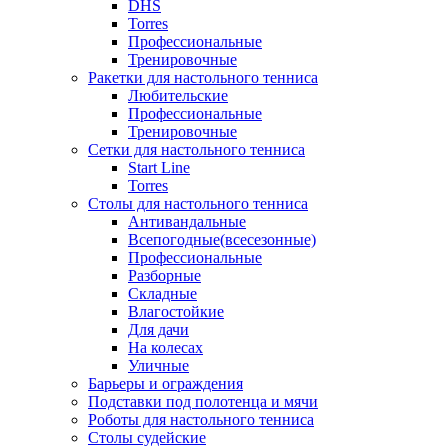
DHS
Torres
Профессиональные
Тренировочные
Ракетки для настольного тенниса
Любительские
Профессиональные
Тренировочные
Сетки для настольного тенниса
Start Line
Torres
Столы для настольного тенниса
Антивандальные
Всепогодные(всесезонные)
Профессиональные
Разборные
Складные
Влагостойкие
Для дачи
На колесах
Уличные
Барьеры и ограждения
Подставки под полотенца и мячи
Роботы для настольного тенниса
Столы судейские