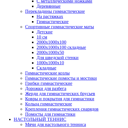
С металлическими ножками
Деревянные
Перекладины гимнастические
На растяжках
Гимнастические
Спортивные гимнастические маты
Детские
10 см
2000х1000х100
2000х1000х100 складные
2000х1000х50
Для шведской стенки
1000х1000х10
Складные
Гимнастические козлы
Гимнастические помосты и мостики
Грибки гимнастические
Дорожки для разбега
Жерди для гимнастических брусьев
Ковры и покрытия для гимнастики
Кольца гимнастические
Крепления гимнастических снарядов
Помосты для гимнастики
НАСТОЛЬНЫЙ ТЕННИС
Мячи для настольного тенниса