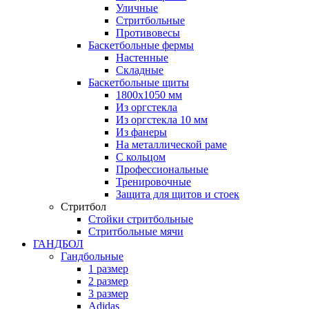
Уличные
Стритбольные
Противовесы
Баскетбольные фермы
Настенные
Складные
Баскетбольные щиты
1800х1050 мм
Из оргстекла
Из оргстекла 10 мм
Из фанеры
На металлической раме
С кольцом
Профессиональные
Тренировочные
Защита для щитов и стоек
Стритбол
Стойки стритбольные
Стритбольные мячи
ГАНДБОЛ
Гандбольные
1 размер
2 размер
3 размер
Adidas