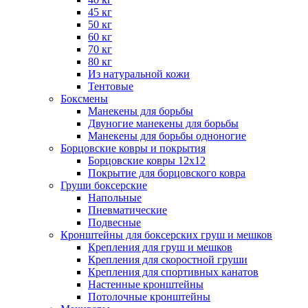
45 кг
50 кг
60 кг
70 кг
80 кг
Из натуральной кожи
Тентовые
Боксмены
Манекены для борьбы
Двуногие манекены для борьбы
Манекены для борьбы одноногие
Борцовские ковры и покрытия
Борцовские ковры 12х12
Покрытие для борцовского ковра
Груши боксерские
Напольные
Пневматические
Подвесные
Кронштейны для боксерских груш и мешков
Крепления для груш и мешков
Крепления для скоростной груши
Крепления для спортивных канатов
Настенные кронштейны
Потолочные кронштейны