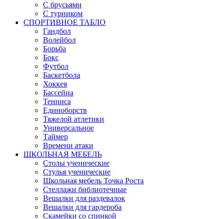
С брусьями
С турником
СПОРТИВНОЕ ТАБЛО
Гандбол
Волейбол
Борьба
Бокс
Футбол
Баскетбола
Хоккея
Бассейна
Тенниса
Единоборств
Тяжелой атлетики
Универсальное
Таймер
Времени атаки
ШКОЛЬНАЯ МЕБЕЛЬ
Столы ученические
Стулья ученические
Школьная мебель Точка Роста
Стеллажи библиотечные
Вешалки для раздевалок
Вешалки для гардероба
Скамейки со спинкой