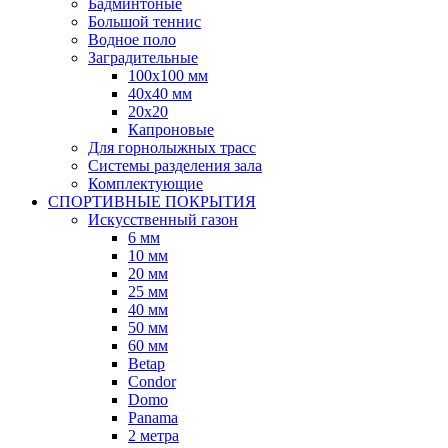
Бадминтоные
Большой теннис
Водное поло
Заградительные
100х100 мм
40х40 мм
20х20
Капроновые
Для горнолыжных трасс
Системы разделения зала
Комплектующие
СПОРТИВНЫЕ ПОКРЫТИЯ
Искусственный газон
6 мм
10 мм
20 мм
25 мм
40 мм
50 мм
60 мм
Betap
Condor
Domo
Panama
2 метра