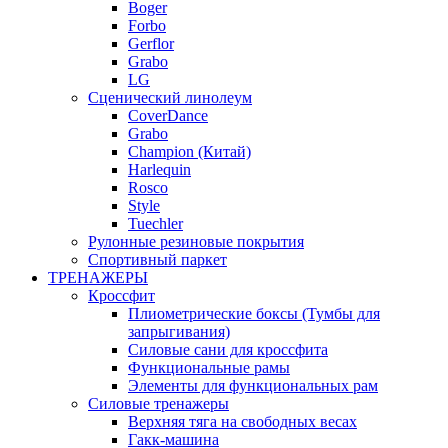
Boger
Forbo
Gerflor
Grabo
LG
Сценический линолеум
CoverDance
Grabo
Champion (Китай)
Harlequin
Rosco
Style
Tuechler
Рулонные резиновые покрытия
Спортивный паркет
ТРЕНАЖЕРЫ
Кроссфит
Плиометрические боксы (Тумбы для
запрыгивания)
Силовые сани для кроссфита
Функциональные рамы
Элементы для функциональных рам
Силовые тренажеры
Верхняя тяга на свободных весах
Гакк-машина