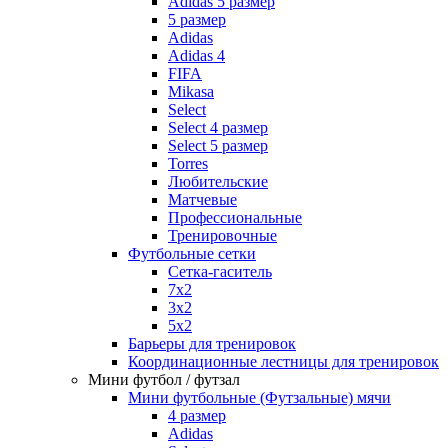
Adidas 5 размер
5 размер
Adidas
Adidas 4
FIFA
Mikasa
Select
Select 4 размер
Select 5 размер
Torres
Любительские
Матчевые
Профессиональные
Тренировочные
Футбольные сетки
Сетка-гаситель
7x2
3х2
5х2
Барьеры для тренировок
Координационные лестницы для тренировок
Мини футбол / футзал
Мини футбольные (Футзальные) мячи
4 размер
Adidas