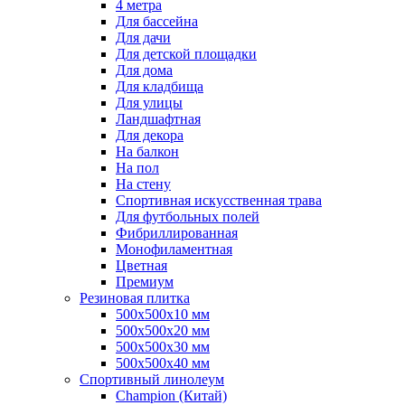
4 метра
Для бассейна
Для дачи
Для детской площадки
Для дома
Для кладбища
Для улицы
Ландшафтная
Для декора
На балкон
На пол
На стену
Спортивная искусственная трава
Для футбольных полей
Фибриллированная
Монофиламентная
Цветная
Премиум
Резиновая плитка
500х500х10 мм
500х500х20 мм
500х500х30 мм
500х500х40 мм
Спортивный линолеум
Champion (Китай)