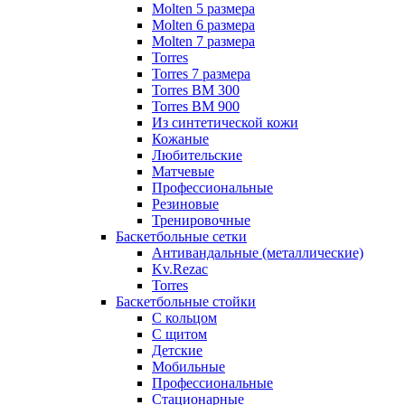
Molten 5 размера
Molten 6 размера
Molten 7 размера
Torres
Torres 7 размера
Torres BM 300
Torres BM 900
Из синтетической кожи
Кожаные
Любительские
Матчевые
Профессиональные
Резиновые
Тренировочные
Баскетбольные сетки
Антивандальные (металлические)
Kv.Rezac
Torres
Баскетбольные стойки
С кольцом
С щитом
Детские
Мобильные
Профессиональные
Стационарные