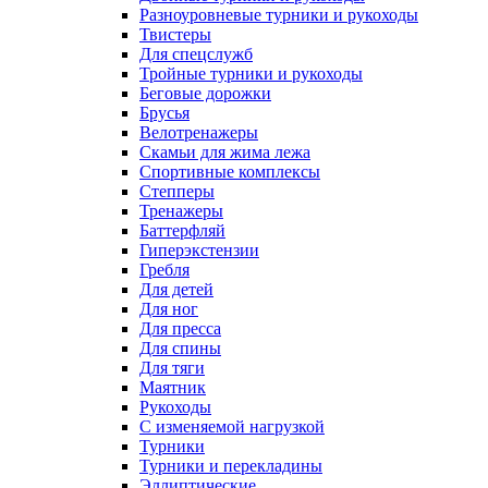
Разноуровневые турники и рукоходы
Твистеры
Для спецслужб
Тройные турники и рукоходы
Беговые дорожки
Брусья
Велотренажеры
Скамьи для жима лежа
Спортивные комплексы
Степперы
Тренажеры
Баттерфляй
Гиперэкстензии
Гребля
Для детей
Для ног
Для пресса
Для спины
Для тяги
Маятник
Рукоходы
С изменяемой нагрузкой
Турники
Турники и перекладины
Эллиптические