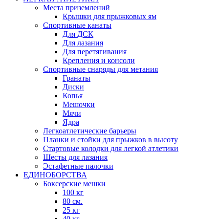
Места приземлений
Крышки для прыжковых ям
Спортивные канаты
Для ДСК
Для лазания
Для перетягивания
Крепления и консоли
Спортивные снаряды для метания
Гранаты
Диски
Копья
Мешочки
Мячи
Ядра
Легкоатлетические барьеры
Планки и стойки для прыжков в высоту
Стартовые колодки для легкой атлетики
Шесты для лазания
Эстафетные палочки
ЕДИНОБОРСТВА
Боксерские мешки
100 кг
80 см.
25 кг
40 кг