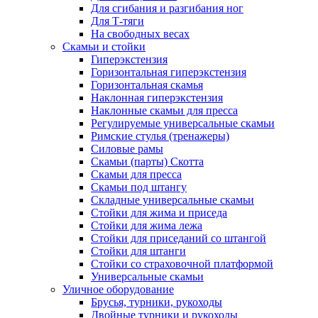
Для сгибания и разгибания ног
Для Т-тяги
На свободных весах
Скамьи и стойки
Гиперэкстензия
Горизонтальная гиперэкстензия
Горизонтальная скамья
Наклонная гиперэкстензия
Наклонные скамьи для пресса
Регулируемые универсальные скамьи
Римские стулья (тренажеры)
Силовые рамы
Скамьи (парты) Скотта
Скамьи для пресса
Скамьи под штангу
Складные универсальные скамьи
Стойки для жима и приседа
Стойки для жима лежа
Стойки для приседаний со штангой
Стойки для штанги
Стойки со страховочной платформой
Универсальные скамьи
Уличное оборудование
Брусья, турники, рукоходы
Двойные турники и рукоходы