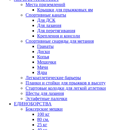
Места приземлений
Крышки для прыжковых ям
Спортивные канаты
Для ДСК
Для лазания
Для перетягивания
Крепления и консоли
Спортивные снаряды для метания
Гранаты
Диски
Копья
Мешочки
Мячи
Ядра
Легкоатлетические барьеры
Планки и стойки для прыжков в высоту
Стартовые колодки для легкой атлетики
Шесты для лазания
Эстафетные палочки
ЕДИНОБОРСТВА
Боксерские мешки
100 кг
80 см.
25 кг
40 кг