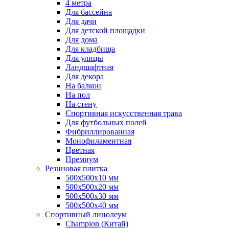
4 метра
Для бассейна
Для дачи
Для детской площадки
Для дома
Для кладбища
Для улицы
Ландшафтная
Для декора
На балкон
На пол
На стену
Спортивная искусственная трава
Для футбольных полей
Фибриллированная
Монофиламентная
Цветная
Премиум
Резиновая плитка
500х500х10 мм
500х500х20 мм
500х500х30 мм
500х500х40 мм
Спортивный линолеум
Champion (Китай)