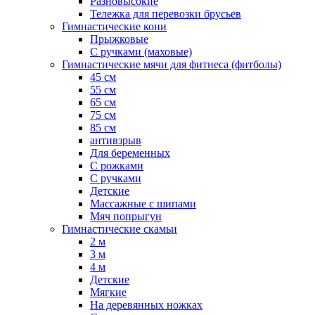
Разновысокие
Тележка для перевозки брусьев
Гимнастические кони
Прыжковые
С ручками (маховые)
Гимнастические мячи для фитнеса (фитболы)
45 см
55 см
65 см
75 см
85 см
антивзрыв
Для беременных
С рожками
С ручками
Детские
Массажные с шипами
Мяч попрыгун
Гимнастические скамьи
2 м
3 м
4 м
Детские
Мягкие
На деревянных ножках