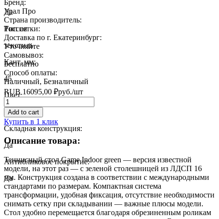
Бренд:
Урал Про
Да
Страна производитель:
Тип сетки:
Россия
Доставка по г. Екатеринбург:
текстиль
Уточняйте
Самовывоз:
Кант, мм:
Бесплатно
Способ оплаты:
45
Наличный, Безналичный
RUB
16095,00
₽
руб.
/шт
Цвет:
Quantity
зеленый
Add to cart
Купить в 1 клик
Складная конструкция:
Описание товара:
Да
Теннисный стол Game Indoor green — версия известной
Антибликовое покрытие:
модели, на этот раз — с зеленой столешницей из ЛДСП 16
мм. Конструкция создана в соответствии с международными
Да
стандартами по размерам. Компактная система
трансформации, удобная фиксация, отсутствие необходимости
снимать сетку при складывании — важные плюсы модели.
Стол удобно перемещается благодаря обрезиненным роликам