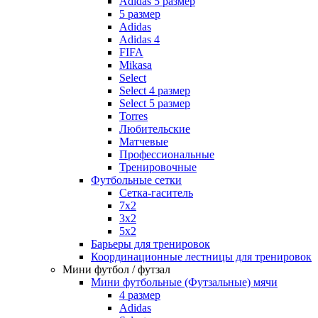
Adidas 5 размер
5 размер
Adidas
Adidas 4
FIFA
Mikasa
Select
Select 4 размер
Select 5 размер
Torres
Любительские
Матчевые
Профессиональные
Тренировочные
Футбольные сетки
Сетка-гаситель
7x2
3х2
5х2
Барьеры для тренировок
Координационные лестницы для тренировок
Мини футбол / футзал
Мини футбольные (Футзальные) мячи
4 размер
Adidas