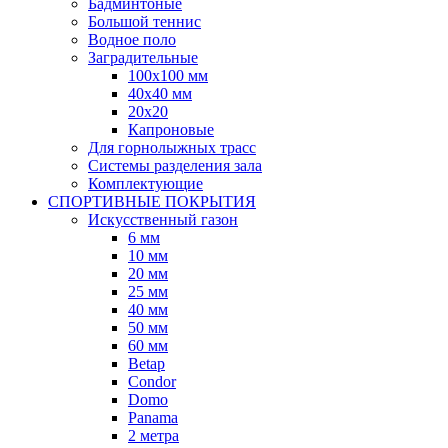
Бадминтоные
Большой теннис
Водное поло
Заградительные
100х100 мм
40х40 мм
20х20
Капроновые
Для горнолыжных трасс
Системы разделения зала
Комплектующие
СПОРТИВНЫЕ ПОКРЫТИЯ
Искусственный газон
6 мм
10 мм
20 мм
25 мм
40 мм
50 мм
60 мм
Betap
Condor
Domo
Panama
2 метра