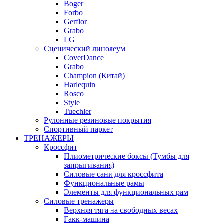
Boger
Forbo
Gerflor
Grabo
LG
Сценический линолеум
CoverDance
Grabo
Champion (Китай)
Harlequin
Rosco
Style
Tuechler
Рулонные резиновые покрытия
Спортивный паркет
ТРЕНАЖЕРЫ
Кроссфит
Плиометрические боксы (Тумбы для
запрыгивания)
Силовые сани для кроссфита
Функциональные рамы
Элементы для функциональных рам
Силовые тренажеры
Верхняя тяга на свободных весах
Гакк-машина