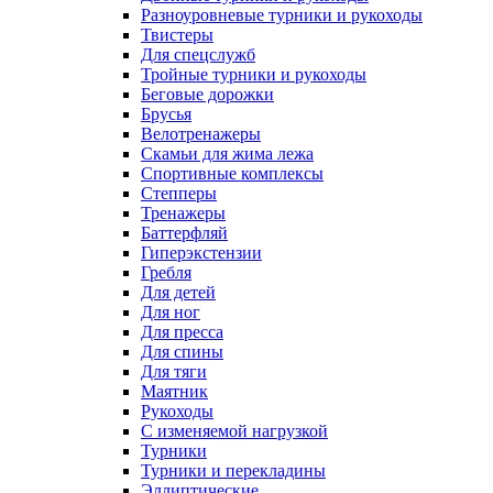
Разноуровневые турники и рукоходы
Твистеры
Для спецслужб
Тройные турники и рукоходы
Беговые дорожки
Брусья
Велотренажеры
Скамьи для жима лежа
Спортивные комплексы
Степперы
Тренажеры
Баттерфляй
Гиперэкстензии
Гребля
Для детей
Для ног
Для пресса
Для спины
Для тяги
Маятник
Рукоходы
С изменяемой нагрузкой
Турники
Турники и перекладины
Эллиптические