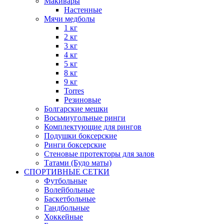
Макивары
Настенные
Мячи медболы
1 кг
2 кг
3 кг
4 кг
5 кг
8 кг
9 кг
Torres
Резиновые
Болгарские мешки
Восьмиугольные ринги
Комплектующие для рингов
Подушки боксерские
Ринги боксерские
Стеновые протекторы для залов
Татами (Будо маты)
СПОРТИВНЫЕ СЕТКИ
Футбольные
Волейбольные
Баскетбольные
Гандбольные
Хоккейные