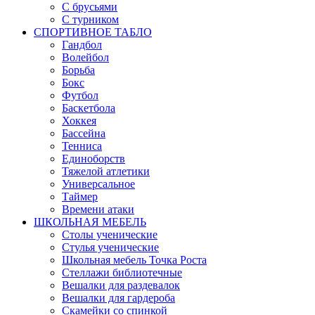
С брусьями
С турником
СПОРТИВНОЕ ТАБЛО
Гандбол
Волейбол
Борьба
Бокс
Футбол
Баскетбола
Хоккея
Бассейна
Тенниса
Единоборств
Тяжелой атлетики
Универсальное
Таймер
Времени атаки
ШКОЛЬНАЯ МЕБЕЛЬ
Столы ученические
Стулья ученические
Школьная мебель Точка Роста
Стеллажи библиотечные
Вешалки для раздевалок
Вешалки для гардероба
Скамейки со спинкой