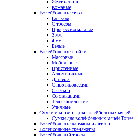
Желто-синие
Кожаные
Волейбольные сетки
Lля зала
C тросом
Профессиональные
3 мм
4 мм
Белые
Волейбольные стойки
Массовые
Мобильные
Пристенные
Алюминиевые
Для зала
С противовесами
С сеткой
Со стаканами
Телескопические
Уличные
Сумки и корзины для волейбольных мячей
Сумки для волейбольных мячей Torres
Волейбольные карманы и антенны
Волейбольные тренажеры
Волейбольный тросы