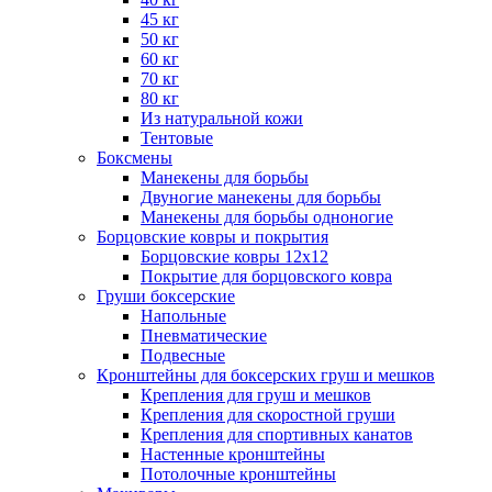
45 кг
50 кг
60 кг
70 кг
80 кг
Из натуральной кожи
Тентовые
Боксмены
Манекены для борьбы
Двуногие манекены для борьбы
Манекены для борьбы одноногие
Борцовские ковры и покрытия
Борцовские ковры 12х12
Покрытие для борцовского ковра
Груши боксерские
Напольные
Пневматические
Подвесные
Кронштейны для боксерских груш и мешков
Крепления для груш и мешков
Крепления для скоростной груши
Крепления для спортивных канатов
Настенные кронштейны
Потолочные кронштейны