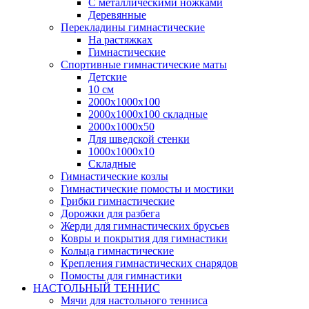
С металлическими ножками
Деревянные
Перекладины гимнастические
На растяжках
Гимнастические
Спортивные гимнастические маты
Детские
10 см
2000х1000х100
2000х1000х100 складные
2000х1000х50
Для шведской стенки
1000х1000х10
Складные
Гимнастические козлы
Гимнастические помосты и мостики
Грибки гимнастические
Дорожки для разбега
Жерди для гимнастических брусьев
Ковры и покрытия для гимнастики
Кольца гимнастические
Крепления гимнастических снарядов
Помосты для гимнастики
НАСТОЛЬНЫЙ ТЕННИС
Мячи для настольного тенниса