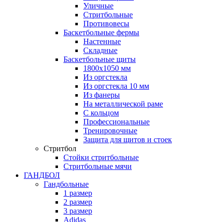
Уличные
Стритбольные
Противовесы
Баскетбольные фермы
Настенные
Складные
Баскетбольные щиты
1800х1050 мм
Из оргстекла
Из оргстекла 10 мм
Из фанеры
На металлической раме
С кольцом
Профессиональные
Тренировочные
Защита для щитов и стоек
Стритбол
Стойки стритбольные
Стритбольные мячи
ГАНДБОЛ
Гандбольные
1 размер
2 размер
3 размер
Adidas