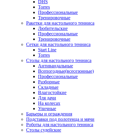
DHS
Torres
Профессиональные
Тренировочные
Ракетки для настольного тенниса
Любительские
Профессиональные
Тренировочные
Сетки для настольного тенниса
Start Line
Torres
Столы для настольного тенниса
Антивандальные
Всепогодные(всесезонные)
Профессиональные
Разборные
Складные
Влагостойкие
Для дачи
На колесах
Уличные
Барьеры и ограждения
Подставки под полотенца и мячи
Роботы для настольного тенниса
Столы судейские