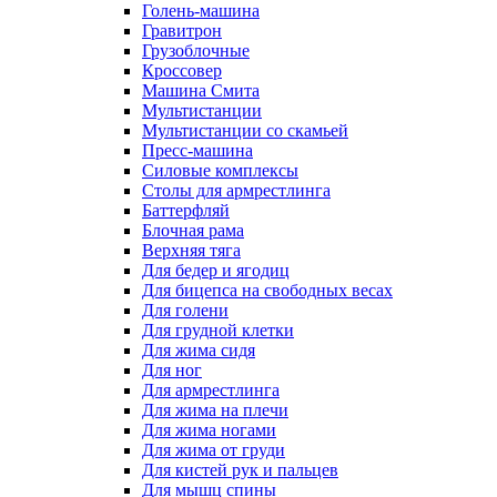
Голень-машина
Гравитрон
Грузоблочные
Кроссовер
Машина Смита
Мультистанции
Мультистанции со скамьей
Пресс-машина
Силовые комплексы
Столы для армрестлинга
Баттерфляй
Блочная рама
Верхняя тяга
Для бедер и ягодиц
Для бицепса на свободных весах
Для голени
Для грудной клетки
Для жима сидя
Для ног
Для армрестлинга
Для жима на плечи
Для жима ногами
Для жима от груди
Для кистей рук и пальцев
Для мышц спины