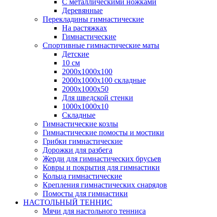
С металлическими ножками
Деревянные
Перекладины гимнастические
На растяжках
Гимнастические
Спортивные гимнастические маты
Детские
10 см
2000х1000х100
2000х1000х100 складные
2000х1000х50
Для шведской стенки
1000х1000х10
Складные
Гимнастические козлы
Гимнастические помосты и мостики
Грибки гимнастические
Дорожки для разбега
Жерди для гимнастических брусьев
Ковры и покрытия для гимнастики
Кольца гимнастические
Крепления гимнастических снарядов
Помосты для гимнастики
НАСТОЛЬНЫЙ ТЕННИС
Мячи для настольного тенниса