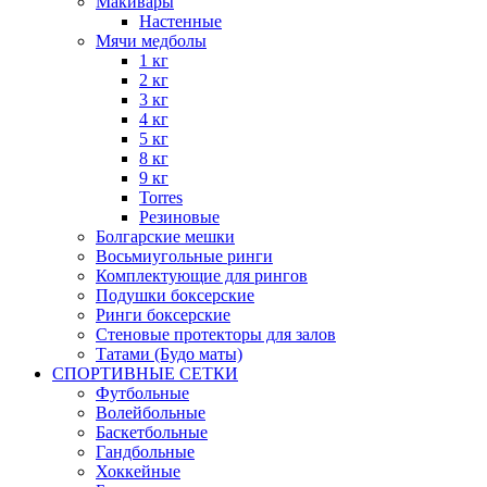
Макивары
Настенные
Мячи медболы
1 кг
2 кг
3 кг
4 кг
5 кг
8 кг
9 кг
Torres
Резиновые
Болгарские мешки
Восьмиугольные ринги
Комплектующие для рингов
Подушки боксерские
Ринги боксерские
Стеновые протекторы для залов
Татами (Будо маты)
СПОРТИВНЫЕ СЕТКИ
Футбольные
Волейбольные
Баскетбольные
Гандбольные
Хоккейные