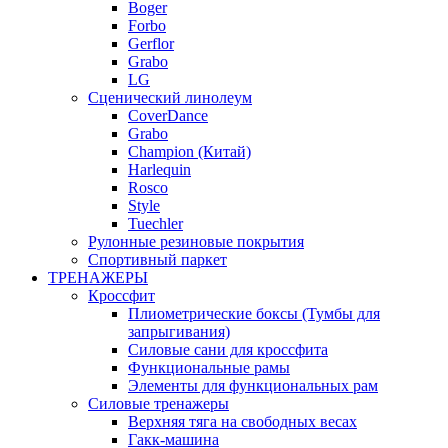
Boger
Forbo
Gerflor
Grabo
LG
Сценический линолеум
CoverDance
Grabo
Champion (Китай)
Harlequin
Rosco
Style
Tuechler
Рулонные резиновые покрытия
Спортивный паркет
ТРЕНАЖЕРЫ
Кроссфит
Плиометрические боксы (Тумбы для
запрыгивания)
Силовые сани для кроссфита
Функциональные рамы
Элементы для функциональных рам
Силовые тренажеры
Верхняя тяга на свободных весах
Гакк-машина