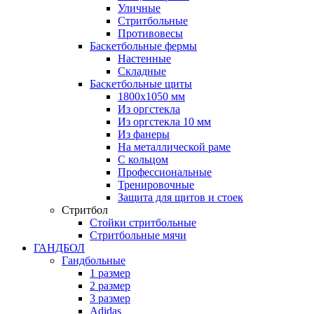
Уличные
Стритбольные
Противовесы
Баскетбольные фермы
Настенные
Складные
Баскетбольные щиты
1800х1050 мм
Из оргстекла
Из оргстекла 10 мм
Из фанеры
На металлической раме
С кольцом
Профессиональные
Тренировочные
Защита для щитов и стоек
Стритбол
Стойки стритбольные
Стритбольные мячи
ГАНДБОЛ
Гандбольные
1 размер
2 размер
3 размер
Adidas