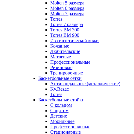
Molten 5 размера
Molten 6 размера
Molten 7 размера
Torres
Torres 7 размера
Torres BM 300
Torres BM 900
Из синтетической кожи
Кожаные
Любительские
Матчевые
Профессиональные
Резиновые
Тренировочные
Баскетбольные сетки
Антивандальные (металлические)
Kv.Rezac
Torres
Баскетбольные стойки
С кольцом
С щитом
Детские
Мобильные
Профессиональные
Стационарные