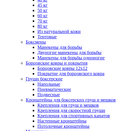
45 кг
50 кг
60 кг
70 кг
80 кг
Из натуральной кожи
Тентовые
Боксмены
Манекены для борьбы
Двуногие манекены для борьбы
Манекены для борьбы одноногие
Борцовские ковры и покрытия
Борцовские ковры 12х12
Покрытие для борцовского ковра
Груши боксерские
Напольные
Пневматические
Подвесные
Кронштейны для боксерских груш и мешков
Крепления для груш и мешков
Крепления для скоростной груши
Крепления для спортивных канатов
Настенные кронштейны
Потолочные кронштейны