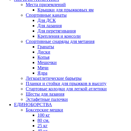
Места приземлений
Крышки для прыжковых ям
Спортивные канаты
Для ДСК
Для лазания
Для перетягивания
Крепления и консоли
Спортивные снаряды для метания
Гранаты
Диски
Копья
Мешочки
Мячи
Ядра
Легкоатлетические барьеры
Планки и стойки для прыжков в высоту
Стартовые колодки для легкой атлетики
Шесты для лазания
Эстафетные палочки
ЕДИНОБОРСТВА
Боксерские мешки
100 кг
80 см.
25 кг
40 кг