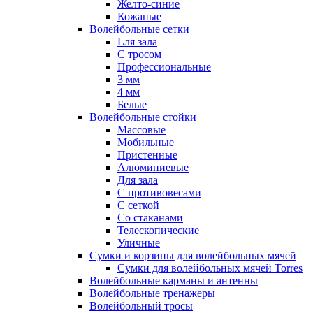
Желто-синие
Кожаные
Волейбольные сетки
Lля зала
C тросом
Профессиональные
3 мм
4 мм
Белые
Волейбольные стойки
Массовые
Мобильные
Пристенные
Алюминиевые
Для зала
С противовесами
С сеткой
Со стаканами
Телескопические
Уличные
Сумки и корзины для волейбольных мячей
Сумки для волейбольных мячей Torres
Волейбольные карманы и антенны
Волейбольные тренажеры
Волейбольный тросы