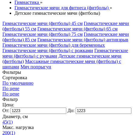
Гимнастика
»
Гимнастические мячи для фитнеса (фитболы)
»
Детские гимнастические мячи (фитболы)
Гимнастические мячи (фитболы) 45 см
Гимнастические мячи
(фитболы) 55 см
Гимнастические мячи (фитболы) 65 см
Гимнастические мячи (фитболы) 75 см
Гимнастические мячи
(фитболы) 85 см
Гимнастические мячи (фитболы) антивзрыв
Гимнастические мячи (фитболы) для беременных
Гимнастические мячи (фитболы) с рожками
Гимнастические
мячи (фитболы) с ручками
Детские гимнастические мячи
(фитболы)
Массажные гимнастические мячи (фитболы) с
шипами
Мяч попрыгун
Фильтры
Сортировка
По умолчанию
По цене
По цене
Фильтр
Цена:
От:
До:
Диаметр, см
45
(1)
Макс. нагрузка
200
(1)