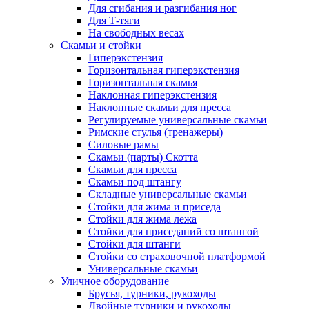
Для сгибания и разгибания ног
Для Т-тяги
На свободных весах
Скамьи и стойки
Гиперэкстензия
Горизонтальная гиперэкстензия
Горизонтальная скамья
Наклонная гиперэкстензия
Наклонные скамьи для пресса
Регулируемые универсальные скамьи
Римские стулья (тренажеры)
Силовые рамы
Скамьи (парты) Скотта
Скамьи для пресса
Скамьи под штангу
Складные универсальные скамьи
Стойки для жима и приседа
Стойки для жима лежа
Стойки для приседаний со штангой
Стойки для штанги
Стойки со страховочной платформой
Универсальные скамьи
Уличное оборудование
Брусья, турники, рукоходы
Двойные турники и рукоходы