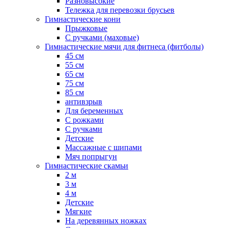
Разновысокие
Тележка для перевозки брусьев
Гимнастические кони
Прыжковые
С ручками (маховые)
Гимнастические мячи для фитнеса (фитболы)
45 см
55 см
65 см
75 см
85 см
антивзрыв
Для беременных
С рожками
С ручками
Детские
Массажные с шипами
Мяч попрыгун
Гимнастические скамьи
2 м
3 м
4 м
Детские
Мягкие
На деревянных ножках