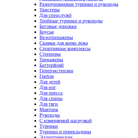
Разноуровневые турники и рукоходы
Твистеры
Для спецслужб
Тройные турники и рукоходы
Беговые дорожки
Брусья
Велотренажеры
Скамьи для жима лежа
Спортивные комплексы
Степперы
Тренажеры
Баттерфляй
Гиперэкстензии
Гребля
Для детей
Для ног
Для пресса
Для спины
Для тяги
Маятник
Рукоходы
С изменяемой нагрузкой
Турники
Турники и перекладины
Эллиптические