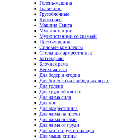
Голень-машина
Гравитрон
Грузоблочные
Кроссовер
Машина Смита
Мультистанции
Мультистанции со скамьей
Пресс-машина
Силовые комплексы
Столы для армрестлинга
Баттерфляй
Блочная рама
Верхняя тяга
Для бедер и ягодиц
Для бицепса на свободных весах
Для голени
Для грудной клетки
Для жима сидя
Для ног
Для армрестлинга
Для жима на плечи
Для жима ногами
Для жима от груди
Для кистей рук и пальцев
Для мышц спины