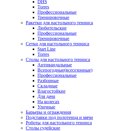
DHS
Torres
Профессиональные
Тренировочные
Ракетки для настольного тенниса
Любительские
Профессиональные
Тренировочные
Сетки для настольного тенниса
Start Line
Torres
Столы для настольного тенниса
Антивандальные
Всепогодные(всесезонные)
Профессиональные
Разборные
Складные
Влагостойкие
Для дачи
На колесах
Уличные
Барьеры и ограждения
Подставки под полотенца и мячи
Роботы для настольного тенниса
Столы судейские