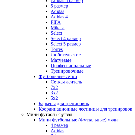
Adidas 5 размер
5 размер
Adidas
Adidas 4
FIFA
Mikasa
Select
Select 4 размер
Select 5 размер
Torres
Любительские
Матчевые
Профессиональные
Тренировочные
Футбольные сетки
Сетка-гаситель
7x2
3х2
5х2
Барьеры для тренировок
Координационные лестницы для тренировок
Мини футбол / футзал
Мини футбольные (Футзальные) мячи
4 размер
Adidas