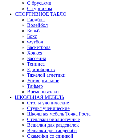
С брусьями
С турником
СПОРТИВНОЕ ТАБЛО
Гандбол
Волейбол
Борьба
Бокс
Футбол
Баскетбола
Хоккея
Бассейна
Тенниса
Единоборств
Тяжелой атлетики
Универсальное
Таймер
Времени атаки
ШКОЛЬНАЯ МЕБЕЛЬ
Столы ученические
Стулья ученические
Школьная мебель Точка Роста
Стеллажи библиотечные
Вешалки для раздевалок
Вешалки для гардероба
Скамейки со спинкой