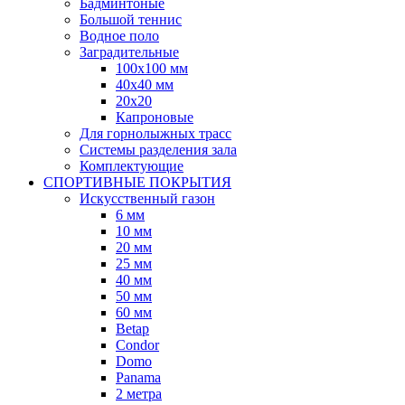
Бадминтоные
Большой теннис
Водное поло
Заградительные
100х100 мм
40х40 мм
20х20
Капроновые
Для горнолыжных трасс
Системы разделения зала
Комплектующие
СПОРТИВНЫЕ ПОКРЫТИЯ
Искусственный газон
6 мм
10 мм
20 мм
25 мм
40 мм
50 мм
60 мм
Betap
Condor
Domo
Panama
2 метра