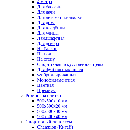
4 метра
Для бассейна
Для дачи
Для детской площадки
Для дома
Для кладбища
Для улицы
Ландшафтная
Для декора
На балкон
На пол
На стену
Спортивная искусственная трава
Для футбольных полей
Фибриллированная
Монофиламентная
Цветная
Премиум
Резиновая плитка
500х500х10 мм
500х500х20 мм
500х500х30 мм
500х500х40 мм
Спортивный линолеум
Champion (Китай)