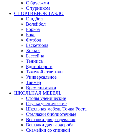
С брусьями
С турником
СПОРТИВНОЕ ТАБЛО
Гандбол
Волейбол
Борьба
Бокс
Футбол
Баскетбола
Хоккея
Бассейна
Тенниса
Единоборств
Тяжелой атлетики
Универсальное
Таймер
Времени атаки
ШКОЛЬНАЯ МЕБЕЛЬ
Столы ученические
Стулья ученические
Школьная мебель Точка Роста
Стеллажи библиотечные
Вешалки для раздевалок
Вешалки для гардероба
Скамейки со спинкой