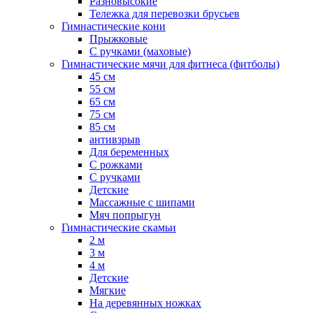
Разновысокие
Тележка для перевозки брусьев
Гимнастические кони
Прыжковые
С ручками (маховые)
Гимнастические мячи для фитнеса (фитболы)
45 см
55 см
65 см
75 см
85 см
антивзрыв
Для беременных
С рожками
С ручками
Детские
Массажные с шипами
Мяч попрыгун
Гимнастические скамьи
2 м
3 м
4 м
Детские
Мягкие
На деревянных ножках