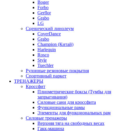
Boger
Forbo
Gerflor
Grabo
LG
Сценический линолеум
CoverDance
Grabo
Champion (Китай)
Harlequin
Rosco
Style
Tuechler
Рулонные резиновые покрытия
Спортивный паркет
ТРЕНАЖЕРЫ
Кроссфит
Плиометрические боксы (Тумбы для
запрыгивания)
Силовые сани для кроссфита
Функциональные рамы
Элементы для функциональных рам
Силовые тренажеры
Верхняя тяга на свободных весах
Гакк-машина