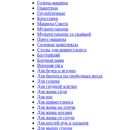
Голень-машина
Гравитрон
Грузоблочные
Кроссовер
Машина Смита
Мультистанции
Мультистанции со скамьей
Пресс-машина
Силовые комплексы
Столы для армрестлинга
Баттерфляй
Блочная рама
Верхняя тяга
Для бедер и ягодиц
Для бицепса на свободных весах
Для голени
Для грудной клетки
Для жима сидя
Для ног
Для армрестлинга
Для жима на плечи
Для жима ногами
Для жима от груди
Для кистей рук и пальцев
Для мышц спины