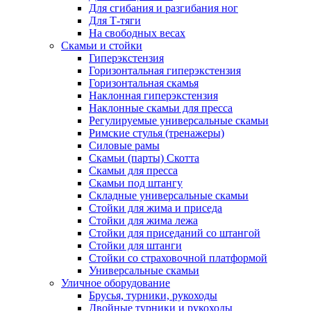
Для сгибания и разгибания ног
Для Т-тяги
На свободных весах
Скамьи и стойки
Гиперэкстензия
Горизонтальная гиперэкстензия
Горизонтальная скамья
Наклонная гиперэкстензия
Наклонные скамьи для пресса
Регулируемые универсальные скамьи
Римские стулья (тренажеры)
Силовые рамы
Скамьи (парты) Скотта
Скамьи для пресса
Скамьи под штангу
Складные универсальные скамьи
Стойки для жима и приседа
Стойки для жима лежа
Стойки для приседаний со штангой
Стойки для штанги
Стойки со страховочной платформой
Универсальные скамьи
Уличное оборудование
Брусья, турники, рукоходы
Двойные турники и рукоходы