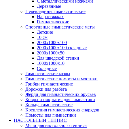
С металлическими ножками
Деревянные
Перекладины гимнастические
На растяжках
Гимнастические
Спортивные гимнастические маты
Детские
10 см
2000х1000х100
2000х1000х100 складные
2000х1000х50
Для шведской стенки
1000х1000х10
Складные
Гимнастические козлы
Гимнастические помосты и мостики
Грибки гимнастические
Дорожки для разбега
Жерди для гимнастических брусьев
Ковры и покрытия для гимнастики
Кольца гимнастические
Крепления гимнастических снарядов
Помосты для гимнастики
НАСТОЛЬНЫЙ ТЕННИС
Мячи для настольного тенниса