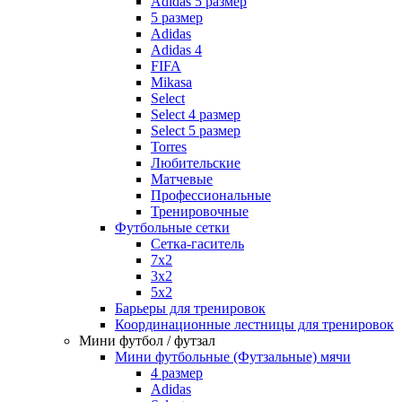
Adidas 5 размер
5 размер
Adidas
Adidas 4
FIFA
Mikasa
Select
Select 4 размер
Select 5 размер
Torres
Любительские
Матчевые
Профессиональные
Тренировочные
Футбольные сетки
Сетка-гаситель
7x2
3х2
5х2
Барьеры для тренировок
Координационные лестницы для тренировок
Мини футбол / футзал
Мини футбольные (Футзальные) мячи
4 размер
Adidas