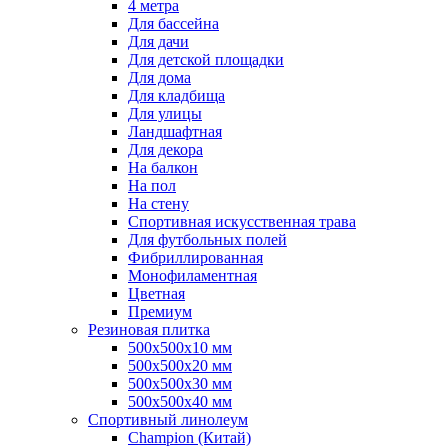
4 метра
Для бассейна
Для дачи
Для детской площадки
Для дома
Для кладбища
Для улицы
Ландшафтная
Для декора
На балкон
На пол
На стену
Спортивная искусственная трава
Для футбольных полей
Фибриллированная
Монофиламентная
Цветная
Премиум
Резиновая плитка
500х500х10 мм
500х500х20 мм
500х500х30 мм
500х500х40 мм
Спортивный линолеум
Champion (Китай)