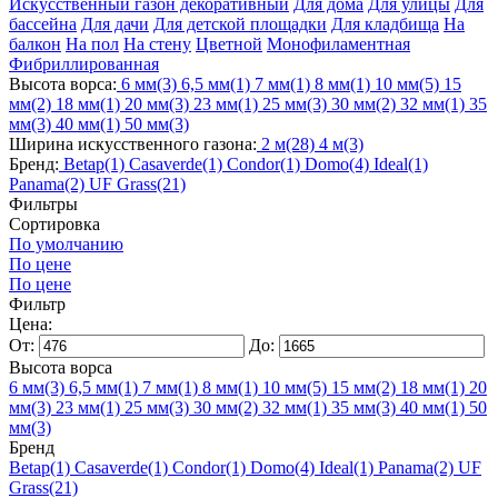
Искусственный газон декоративный
Для дома
Для улицы
Для
бассейна
Для дачи
Для детской площадки
Для кладбища
На
балкон
На пол
На стену
Цветной
Монофиламентная
Фибриллированная
Высота ворса:
6 мм
(3)
6,5 мм
(1)
7 мм
(1)
8 мм
(1)
10 мм
(5)
15
мм
(2)
18 мм
(1)
20 мм
(3)
23 мм
(1)
25 мм
(3)
30 мм
(2)
32 мм
(1)
35
мм
(3)
40 мм
(1)
50 мм
(3)
Ширина искусственного газона:
2 м
(28)
4 м
(3)
Бренд:
Betap
(1)
Casaverde
(1)
Condor
(1)
Domo
(4)
Ideal
(1)
Panama
(2)
UF Grass
(21)
Фильтры
Сортировка
По умолчанию
По цене
По цене
Фильтр
Цена:
От:
До:
Высота ворса
6 мм
(3)
6,5 мм
(1)
7 мм
(1)
8 мм
(1)
10 мм
(5)
15 мм
(2)
18 мм
(1)
20
мм
(3)
23 мм
(1)
25 мм
(3)
30 мм
(2)
32 мм
(1)
35 мм
(3)
40 мм
(1)
50
мм
(3)
Бренд
Betap
(1)
Casaverde
(1)
Condor
(1)
Domo
(4)
Ideal
(1)
Panama
(2)
UF
Grass
(21)