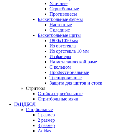
Уличные
Стритбольные
Противовесы
Баскетбольные фермы
Настенные
Складные
Баскетбольные щиты
1800х1050 мм
Из оргстекла
Из оргстекла 10 мм
Из фанеры
На металлической раме
С кольцом
Профессиональные
Тренировочные
Защита для щитов и стоек
Стритбол
Стойки стритбольные
Стритбольные мячи
ГАНДБОЛ
Гандбольные
1 размер
2 размер
3 размер
Adidas