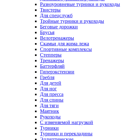
Разноуровневые турники и рукоходы
Твистеры
Для спецслужб
Тройные турники и рукоходы
Беговые дорожки
Брусья
Велотренажеры
Скамьи для жима лежа
Спортивные комплексы
Степперы
Тренажеры
Баттерфляй
Гиперэкстензии
Гребля
Для детей
Для ног
Для пресса
Для спины
Для тяги
Маятник
Рукоходы
С изменяемой нагрузкой
Турники
Турники и перекладины
Эллиптические