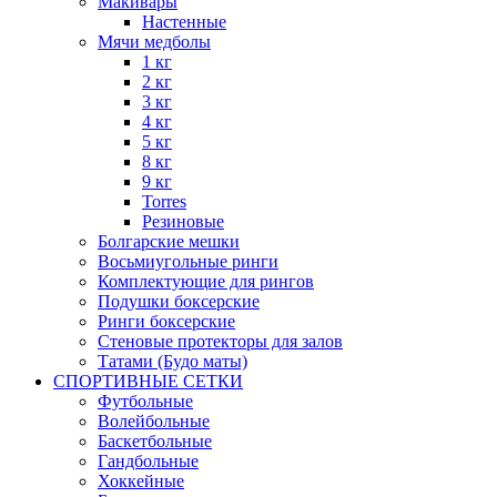
Макивары
Настенные
Мячи медболы
1 кг
2 кг
3 кг
4 кг
5 кг
8 кг
9 кг
Torres
Резиновые
Болгарские мешки
Восьмиугольные ринги
Комплектующие для рингов
Подушки боксерские
Ринги боксерские
Стеновые протекторы для залов
Татами (Будо маты)
СПОРТИВНЫЕ СЕТКИ
Футбольные
Волейбольные
Баскетбольные
Гандбольные
Хоккейные