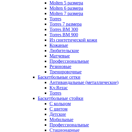
Molten 5 размера
Molten 6 размера
Molten 7 размера
Torres
Torres 7 размера
Torres BM 300
Torres BM 900
Из синтетической кожи
Кожаные
Любительские
Матчевые
Профессиональные
Резиновые
Тренировочные
Баскетбольные сетки
Антивандальные (металлические)
Kv.Rezac
Torres
Баскетбольные стойки
С кольцом
С щитом
Детские
Мобильные
Профессиональные
Стационарные