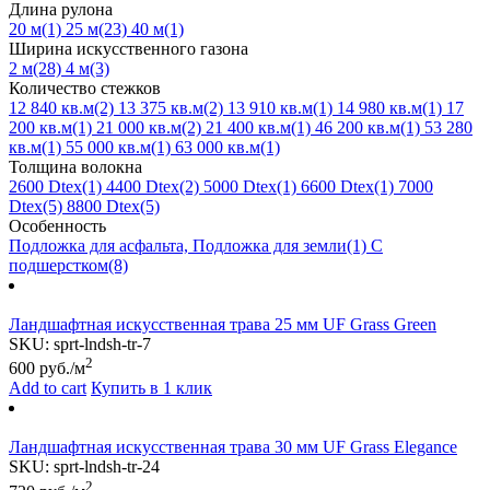
Длина рулона
20 м
(1)
25 м
(23)
40 м
(1)
Ширина искусственного газона
2 м
(28)
4 м
(3)
Количество стежков
12 840 кв.м
(2)
13 375 кв.м
(2)
13 910 кв.м
(1)
14 980 кв.м
(1)
17
200 кв.м
(1)
21 000 кв.м
(2)
21 400 кв.м
(1)
46 200 кв.м
(1)
53 280
кв.м
(1)
55 000 кв.м
(1)
63 000 кв.м
(1)
Толщина волокна
2600 Dtex
(1)
4400 Dtex
(2)
5000 Dtex
(1)
6600 Dtex
(1)
7000
Dtex
(5)
8800 Dtex
(5)
Особенность
Подложка для асфальта, Подложка для земли
(1)
С
подшерстком
(8)
Ландшафтная искусственная трава 25 мм UF Grass Green
SKU:
sprt-lndsh-tr-7
2
600
руб./м
Add to cart
Купить в 1 клик
Ландшафтная искусственная трава 30 мм UF Grass Elegance
SKU:
sprt-lndsh-tr-24
2