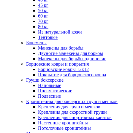
45 кг
50 кг
60 кг
70 кг
80 кг
Из натуральной кожи
Тентовые
Боксмены
Манекены для борьбы
Двуногие манекены для борьбы
Манекены для борьбы одноногие
Борцовские ковры и покрытия
Борцовские ковры 12х12
Покрытие для борцовского ковра
Груши боксерские
Напольные
Пневматические
Подвесные
Кронштейны для боксерских груш и мешков
Крепления для груш и мешков
Крепления для скоростной груши
Крепления для спортивных канатов
Настенные кронштейны
Потолочные кронштейны