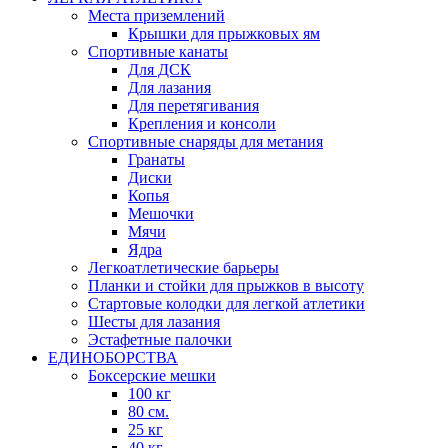
Места приземлений
Крышки для прыжковых ям
Спортивные канаты
Для ДСК
Для лазания
Для перетягивания
Крепления и консоли
Спортивные снаряды для метания
Гранаты
Диски
Копья
Мешочки
Мячи
Ядра
Легкоатлетические барьеры
Планки и стойки для прыжков в высоту
Стартовые колодки для легкой атлетики
Шесты для лазания
Эстафетные палочки
ЕДИНОБОРСТВА
Боксерские мешки
100 кг
80 см.
25 кг
40 кг