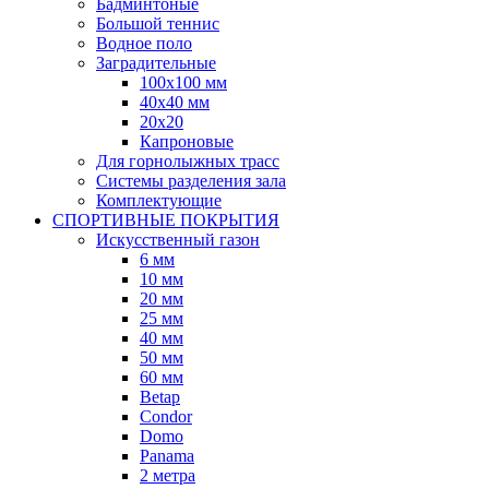
Бадминтоные
Большой теннис
Водное поло
Заградительные
100х100 мм
40х40 мм
20х20
Капроновые
Для горнолыжных трасс
Системы разделения зала
Комплектующие
СПОРТИВНЫЕ ПОКРЫТИЯ
Искусственный газон
6 мм
10 мм
20 мм
25 мм
40 мм
50 мм
60 мм
Betap
Condor
Domo
Panama
2 метра