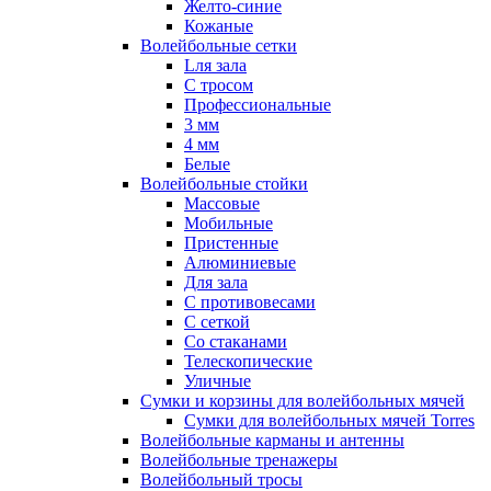
Желто-синие
Кожаные
Волейбольные сетки
Lля зала
C тросом
Профессиональные
3 мм
4 мм
Белые
Волейбольные стойки
Массовые
Мобильные
Пристенные
Алюминиевые
Для зала
С противовесами
С сеткой
Со стаканами
Телескопические
Уличные
Сумки и корзины для волейбольных мячей
Сумки для волейбольных мячей Torres
Волейбольные карманы и антенны
Волейбольные тренажеры
Волейбольный тросы