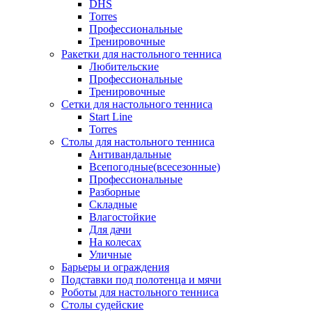
DHS
Torres
Профессиональные
Тренировочные
Ракетки для настольного тенниса
Любительские
Профессиональные
Тренировочные
Сетки для настольного тенниса
Start Line
Torres
Столы для настольного тенниса
Антивандальные
Всепогодные(всесезонные)
Профессиональные
Разборные
Складные
Влагостойкие
Для дачи
На колесах
Уличные
Барьеры и ограждения
Подставки под полотенца и мячи
Роботы для настольного тенниса
Столы судейские