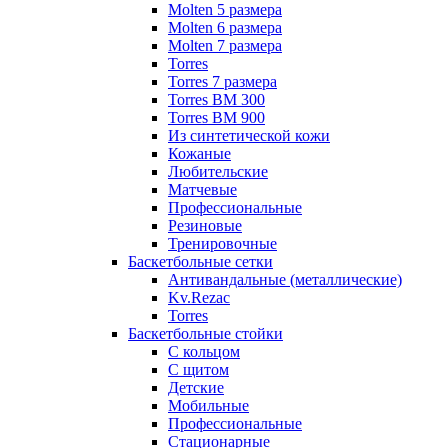
Molten 5 размера
Molten 6 размера
Molten 7 размера
Torres
Torres 7 размера
Torres BM 300
Torres BM 900
Из синтетической кожи
Кожаные
Любительские
Матчевые
Профессиональные
Резиновые
Тренировочные
Баскетбольные сетки
Антивандальные (металлические)
Kv.Rezac
Torres
Баскетбольные стойки
С кольцом
С щитом
Детские
Мобильные
Профессиональные
Стационарные