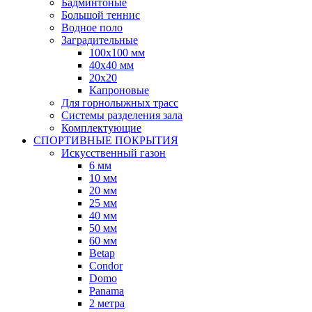
Бадминтоные
Большой теннис
Водное поло
Заградительные
100х100 мм
40х40 мм
20х20
Капроновые
Для горнолыжных трасс
Системы разделения зала
Комплектующие
СПОРТИВНЫЕ ПОКРЫТИЯ
Искусственный газон
6 мм
10 мм
20 мм
25 мм
40 мм
50 мм
60 мм
Betap
Condor
Domo
Panama
2 метра