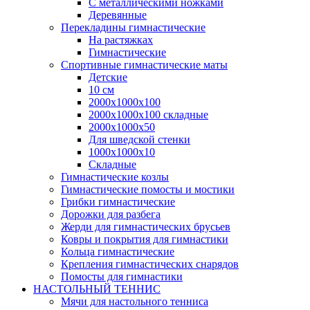
С металлическими ножками
Деревянные
Перекладины гимнастические
На растяжках
Гимнастические
Спортивные гимнастические маты
Детские
10 см
2000х1000х100
2000х1000х100 складные
2000х1000х50
Для шведской стенки
1000х1000х10
Складные
Гимнастические козлы
Гимнастические помосты и мостики
Грибки гимнастические
Дорожки для разбега
Жерди для гимнастических брусьев
Ковры и покрытия для гимнастики
Кольца гимнастические
Крепления гимнастических снарядов
Помосты для гимнастики
НАСТОЛЬНЫЙ ТЕННИС
Мячи для настольного тенниса