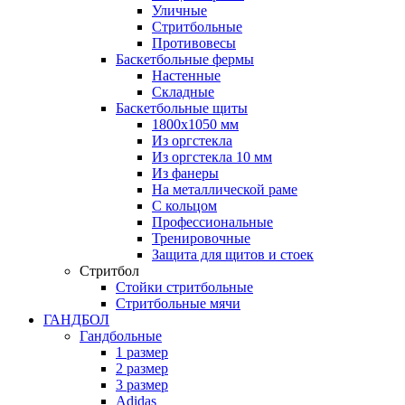
Уличные
Стритбольные
Противовесы
Баскетбольные фермы
Настенные
Складные
Баскетбольные щиты
1800х1050 мм
Из оргстекла
Из оргстекла 10 мм
Из фанеры
На металлической раме
С кольцом
Профессиональные
Тренировочные
Защита для щитов и стоек
Стритбол
Стойки стритбольные
Стритбольные мячи
ГАНДБОЛ
Гандбольные
1 размер
2 размер
3 размер
Adidas