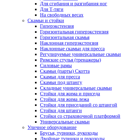
Для сгибания и разгибания ног
Для Т-тяги
На свободных весах
Скамьи и стойки
Гиперэкстензия
Горизонтальная гиперэкстензия
Горизонтальная скамья
Наклонная гиперэкстензия
Наклонные скамьи для пресса
Регулируемые универсальные скамьи
Римские стулья (тренажеры)
Силовые рамы
Скамьи (парты) Скотта
Скамьи для пресса
Скамьи под штангу
Складные универсальные скамьи
Стойки для жима и приседа
Стойки для жима лежа
Стойки для приседаний со штангой
Стойки для штанги
Стойки со страховочной платформой
Универсальные скамьи
Уличное оборудование
Брусья, турники, рукоходы
Двойные турники и рукоходы