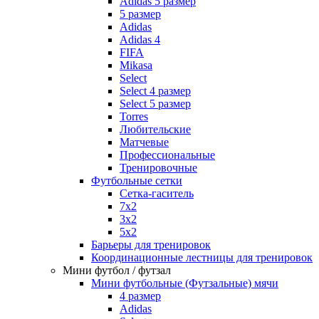
Adidas 5 размер
5 размер
Adidas
Adidas 4
FIFA
Mikasa
Select
Select 4 размер
Select 5 размер
Torres
Любительские
Матчевые
Профессиональные
Тренировочные
Футбольные сетки
Сетка-гаситель
7x2
3х2
5х2
Барьеры для тренировок
Координационные лестницы для тренировок
Мини футбол / футзал
Мини футбольные (Футзальные) мячи
4 размер
Adidas