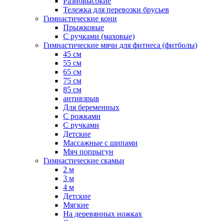
Разновысокие
Тележка для перевозки брусьев
Гимнастические кони
Прыжковые
С ручками (маховые)
Гимнастические мячи для фитнеса (фитболы)
45 см
55 см
65 см
75 см
85 см
антивзрыв
Для беременных
С рожками
С ручками
Детские
Массажные с шипами
Мяч попрыгун
Гимнастические скамьи
2 м
3 м
4 м
Детские
Мягкие
На деревянных ножках