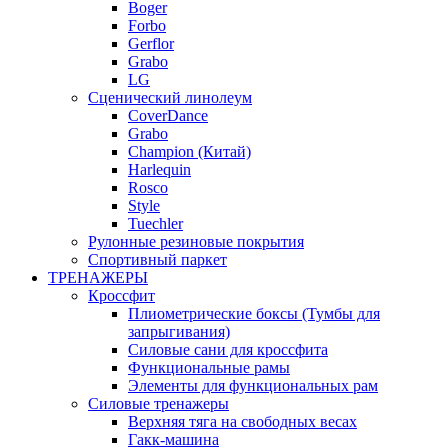
Boger
Forbo
Gerflor
Grabo
LG
Сценический линолеум
CoverDance
Grabo
Champion (Китай)
Harlequin
Rosco
Style
Tuechler
Рулонные резиновые покрытия
Спортивный паркет
ТРЕНАЖЕРЫ
Кроссфит
Плиометрические боксы (Тумбы для
запрыгивания)
Силовые сани для кроссфита
Функциональные рамы
Элементы для функциональных рам
Силовые тренажеры
Верхняя тяга на свободных весах
Гакк-машина