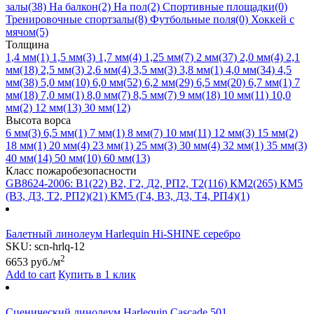
залы
(38)
На балкон
(2)
На пол
(2)
Спортивные площадки
(0)
Тренировочные спортзалы
(8)
Футбольные поля
(0)
Хоккей с
мячом
(5)
Толщина
1,4 мм
(1)
1,5 мм
(3)
1,7 мм
(4)
1,25 мм
(7)
2 мм
(37)
2,0 мм
(4)
2,1
мм
(18)
2,5 мм
(3)
2,6 мм
(4)
3,5 мм
(3)
3,8 мм
(1)
4,0 мм
(34)
4,5
мм
(38)
5,0 мм
(10)
6,0 мм
(52)
6,2 мм
(29)
6,5 мм
(20)
6,7 мм
(1)
7
мм
(18)
7,0 мм
(1)
8,0 мм
(7)
8,5 мм
(7)
9 мм
(18)
10 мм
(11)
10,0
мм
(2)
12 мм
(13)
30 мм
(12)
Высота ворса
6 мм
(3)
6,5 мм
(1)
7 мм
(1)
8 мм
(7)
10 мм
(11)
12 мм
(3)
15 мм
(2)
18 мм
(1)
20 мм
(4)
23 мм
(1)
25 мм
(3)
30 мм
(4)
32 мм
(1)
35 мм
(3)
40 мм
(14)
50 мм
(10)
60 мм
(13)
Класс пожаробезопасности
GB8624-2006: B1
(22)
В2, Г2, Д2, РП2, Т2
(116)
КМ2
(265)
КМ5
(В3, Д3, Т2, РП2)
(21)
КМ5 (Г4, В3, Д3, Т4, РП4)
(1)
Балетный линолеум Harlequin Hi-SHINE серебро
SKU:
scn-hrlq-12
2
6653
руб./м
Add to cart
Купить в 1 клик
Сценический линолеум Harlequin Cascade 501