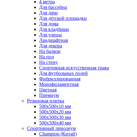
4 метра
Для бассейна
Для дачи
Для детской площадки
Для дома
Для кладбища
Для улицы
Ландшафтная
Для декора
На балкон
На пол
На стену
Спортивная искусственная трава
Для футбольных полей
Фибриллированная
Монофиламентная
Цветная
Премиум
Резиновая плитка
500х500х10 мм
500х500х20 мм
500х500х30 мм
500х500х40 мм
Спортивный линолеум
Champion (Китай)