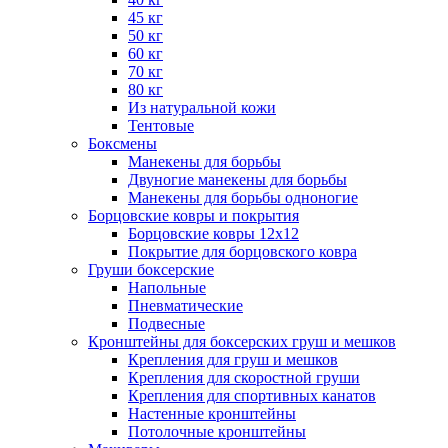
45 кг
50 кг
60 кг
70 кг
80 кг
Из натуральной кожи
Тентовые
Боксмены
Манекены для борьбы
Двуногие манекены для борьбы
Манекены для борьбы одноногие
Борцовские ковры и покрытия
Борцовские ковры 12х12
Покрытие для борцовского ковра
Груши боксерские
Напольные
Пневматические
Подвесные
Кронштейны для боксерских груш и мешков
Крепления для груш и мешков
Крепления для скоростной груши
Крепления для спортивных канатов
Настенные кронштейны
Потолочные кронштейны