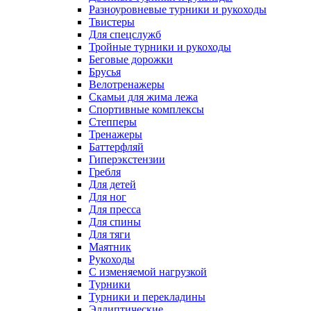
Разноуровневые турники и рукоходы
Твистеры
Для спецслужб
Тройные турники и рукоходы
Беговые дорожки
Брусья
Велотренажеры
Скамьи для жима лежа
Спортивные комплексы
Степперы
Тренажеры
Баттерфляй
Гиперэкстензии
Гребля
Для детей
Для ног
Для пресса
Для спины
Для тяги
Маятник
Рукоходы
С изменяемой нагрузкой
Турники
Турники и перекладины
Эллиптические