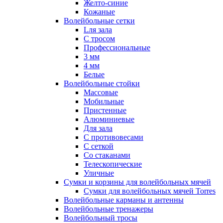
Желто-синие
Кожаные
Волейбольные сетки
Lля зала
C тросом
Профессиональные
3 мм
4 мм
Белые
Волейбольные стойки
Массовые
Мобильные
Пристенные
Алюминиевые
Для зала
С противовесами
С сеткой
Со стаканами
Телескопические
Уличные
Сумки и корзины для волейбольных мячей
Сумки для волейбольных мячей Torres
Волейбольные карманы и антенны
Волейбольные тренажеры
Волейбольный тросы