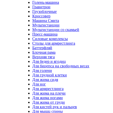
Голень-машина
Гравитрон
Грузоблочные
Кроссовер
Машина Смита
Мультистанции
Мультистанции со скамьей
Пресс-машина
Силовые комплексы
Столы для армрестлинга
Баттерфляй
Блочная рама
Верхняя тяга
Для бедер и ягодиц
Для бицепса на свободных весах
Для голени
Для грудной клетки
Для жима сидя
Для ног
Для армрестлинга
Для жима на плечи
Для жима ногами
Для жима от груди
Для кистей рук и пальцев
Для мышц спины