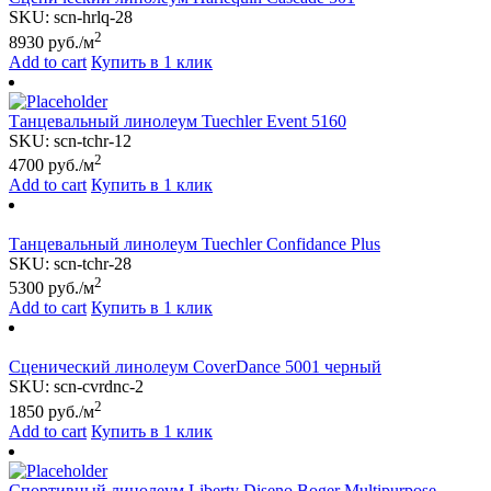
SKU:
scn-hrlq-28
2
8930
руб./м
Add to cart
Купить в 1 клик
Танцевальный линолеум Tuechler Event 5160
SKU:
scn-tchr-12
2
4700
руб./м
Add to cart
Купить в 1 клик
Танцевальный линолеум Tuechler Confidance Plus
SKU:
scn-tchr-28
2
5300
руб./м
Add to cart
Купить в 1 клик
Сценический линолеум CoverDance 5001 черный
SKU:
scn-cvrdnc-2
2
1850
руб./м
Add to cart
Купить в 1 клик
Спортивный линолеум Liberty Diseno Boger Multipurpose