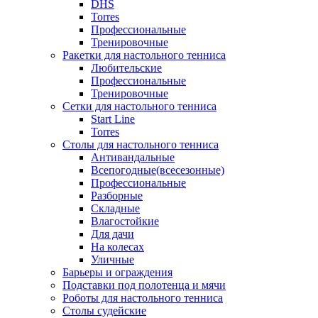
DHS
Torres
Профессиональные
Тренировочные
Ракетки для настольного тенниса
Любительские
Профессиональные
Тренировочные
Сетки для настольного тенниса
Start Line
Torres
Столы для настольного тенниса
Антивандальные
Всепогодные(всесезонные)
Профессиональные
Разборные
Складные
Влагостойкие
Для дачи
На колесах
Уличные
Барьеры и ограждения
Подставки под полотенца и мячи
Роботы для настольного тенниса
Столы судейские