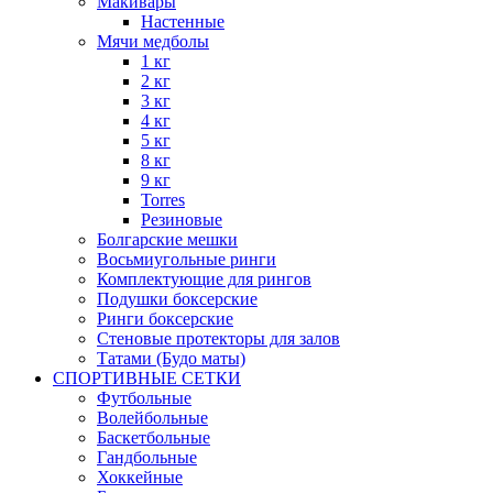
Макивары
Настенные
Мячи медболы
1 кг
2 кг
3 кг
4 кг
5 кг
8 кг
9 кг
Torres
Резиновые
Болгарские мешки
Восьмиугольные ринги
Комплектующие для рингов
Подушки боксерские
Ринги боксерские
Стеновые протекторы для залов
Татами (Будо маты)
СПОРТИВНЫЕ СЕТКИ
Футбольные
Волейбольные
Баскетбольные
Гандбольные
Хоккейные