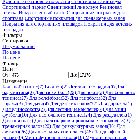
Рулонные резиновые покрытия
Спортивный линолеум
Спортивный паркет
Сценический линолеум
Резиновая
плитка
Искусственный газон
Спортивные покрытия для
спортзала
Спортивные покрытия для тренажерных залов
Покрытия для спортивных площадок
Покрытия для детских
площадок
Фильтры
Сортировка
По умолчанию
По цене
По цене
Фильтр
Цена:
От:
До:
Назначение
Большой теннис
(7)
Во двор
(2)
Детские площадки
(0)
Для
бадминтона
(2)
Для баскетбола
(26)
Для бокса
(2)
Для большого
тенниса
(27)
Для волейбола
(32)
Для гандбола
(32)
Для
гаража
(3)
Для дачи
(4)
Для детских садов
(52)
Для дорожек
(1)
Для единоборств
(2)
Для лестниц и крылечек
(4)
Для мини
футбола
(10)
Для настольного тенниса
(24)
Для раздевалок
(1)
Для сквоша
(2)
Для скейтпарков и роликовых коньков
(18)
Для
тренажернах залов
(20)
Для физкультурных залов
(36)
Для
футзала
(26)
Для школьных спортзалов
(46)
Ландшафтный
дизайн
(0)
Мини-футбольные поля
(19)
Мультиспортивные