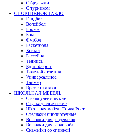
С брусьями
С турником
СПОРТИВНОЕ ТАБЛО
Гандбол
Волейбол
Борьба
Бокс
Футбол
Баскетбола
Хоккея
Бассейна
Тенниса
Единоборств
Тяжелой атлетики
Универсальное
Таймер
Времени атаки
ШКОЛЬНАЯ МЕБЕЛЬ
Столы ученические
Стулья ученические
Школьная мебель Точка Роста
Стеллажи библиотечные
Вешалки для раздевалок
Вешалки для гардероба
Скамейки со спинкой