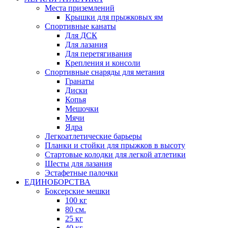
Места приземлений
Крышки для прыжковых ям
Спортивные канаты
Для ДСК
Для лазания
Для перетягивания
Крепления и консоли
Спортивные снаряды для метания
Гранаты
Диски
Копья
Мешочки
Мячи
Ядра
Легкоатлетические барьеры
Планки и стойки для прыжков в высоту
Стартовые колодки для легкой атлетики
Шесты для лазания
Эстафетные палочки
ЕДИНОБОРСТВА
Боксерские мешки
100 кг
80 см.
25 кг
40 кг