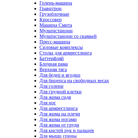
Голень-машина
Гравитрон
Грузоблочные
Кроссовер
Машина Смита
Мультистанции
Мультистанции со скамьей
Пресс-машина
Силовые комплексы
Столы для армрестлинга
Баттерфляй
Блочная рама
Верхняя тяга
Для бедер и ягодиц
Для бицепса на свободных весах
Для голени
Для грудной клетки
Для жима сидя
Для ног
Для армрестлинга
Для жима на плечи
Для жима ногами
Для жима от груди
Для кистей рук и пальцев
Для мышц спины