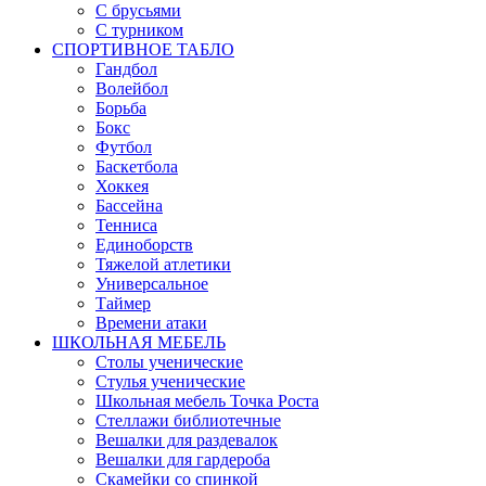
С брусьями
С турником
СПОРТИВНОЕ ТАБЛО
Гандбол
Волейбол
Борьба
Бокс
Футбол
Баскетбола
Хоккея
Бассейна
Тенниса
Единоборств
Тяжелой атлетики
Универсальное
Таймер
Времени атаки
ШКОЛЬНАЯ МЕБЕЛЬ
Столы ученические
Стулья ученические
Школьная мебель Точка Роста
Стеллажи библиотечные
Вешалки для раздевалок
Вешалки для гардероба
Скамейки со спинкой