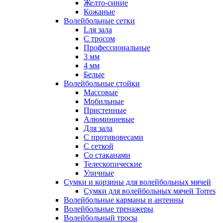
Желто-синие
Кожаные
Волейбольные сетки
Lля зала
C тросом
Профессиональные
3 мм
4 мм
Белые
Волейбольные стойки
Массовые
Мобильные
Пристенные
Алюминиевые
Для зала
С противовесами
С сеткой
Со стаканами
Телескопические
Уличные
Сумки и корзины для волейбольных мячей
Сумки для волейбольных мячей Torres
Волейбольные карманы и антенны
Волейбольные тренажеры
Волейбольный тросы