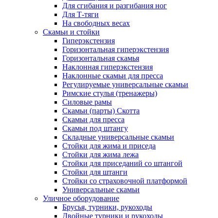
Для сгибания и разгибания ног
Для Т-тяги
На свободных весах
Скамьи и стойки
Гиперэкстензия
Горизонтальная гиперэкстензия
Горизонтальная скамья
Наклонная гиперэкстензия
Наклонные скамьи для пресса
Регулируемые универсальные скамьи
Римские стулья (тренажеры)
Силовые рамы
Скамьи (парты) Скотта
Скамьи для пресса
Скамьи под штангу
Складные универсальные скамьи
Стойки для жима и приседа
Стойки для жима лежа
Стойки для приседаний со штангой
Стойки для штанги
Стойки со страховочной платформой
Универсальные скамьи
Уличное оборудование
Брусья, турники, рукоходы
Двойные турники и рукоходы