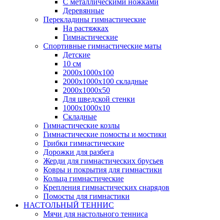
С металлическими ножками
Деревянные
Перекладины гимнастические
На растяжках
Гимнастические
Спортивные гимнастические маты
Детские
10 см
2000х1000х100
2000х1000х100 складные
2000х1000х50
Для шведской стенки
1000х1000х10
Складные
Гимнастические козлы
Гимнастические помосты и мостики
Грибки гимнастические
Дорожки для разбега
Жерди для гимнастических брусьев
Ковры и покрытия для гимнастики
Кольца гимнастические
Крепления гимнастических снарядов
Помосты для гимнастики
НАСТОЛЬНЫЙ ТЕННИС
Мячи для настольного тенниса