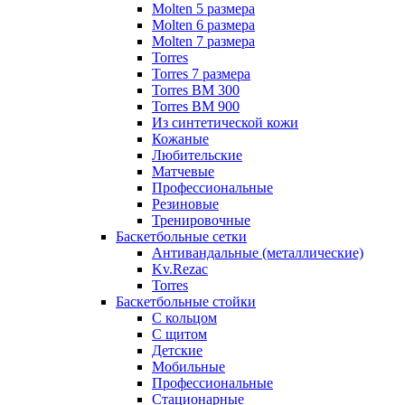
Molten 5 размера
Molten 6 размера
Molten 7 размера
Torres
Torres 7 размера
Torres BM 300
Torres BM 900
Из синтетической кожи
Кожаные
Любительские
Матчевые
Профессиональные
Резиновые
Тренировочные
Баскетбольные сетки
Антивандальные (металлические)
Kv.Rezac
Torres
Баскетбольные стойки
С кольцом
С щитом
Детские
Мобильные
Профессиональные
Стационарные