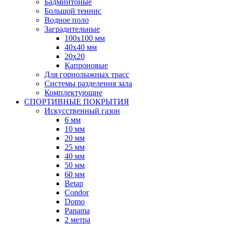
Бадминтоные
Большой теннис
Водное поло
Заградительные
100х100 мм
40х40 мм
20х20
Капроновые
Для горнолыжных трасс
Системы разделения зала
Комплектующие
СПОРТИВНЫЕ ПОКРЫТИЯ
Искусственный газон
6 мм
10 мм
20 мм
25 мм
40 мм
50 мм
60 мм
Betap
Condor
Domo
Panama
2 метра