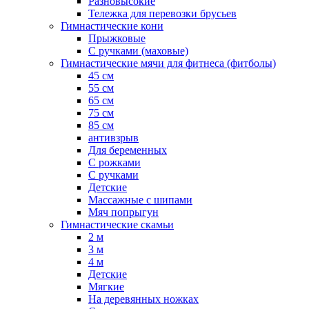
Разновысокие
Тележка для перевозки брусьев
Гимнастические кони
Прыжковые
С ручками (маховые)
Гимнастические мячи для фитнеса (фитболы)
45 см
55 см
65 см
75 см
85 см
антивзрыв
Для беременных
С рожками
С ручками
Детские
Массажные с шипами
Мяч попрыгун
Гимнастические скамьи
2 м
3 м
4 м
Детские
Мягкие
На деревянных ножках