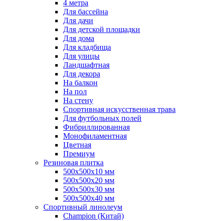
4 метра
Для бассейна
Для дачи
Для детской площадки
Для дома
Для кладбища
Для улицы
Ландшафтная
Для декора
На балкон
На пол
На стену
Спортивная искусственная трава
Для футбольных полей
Фибриллированная
Монофиламентная
Цветная
Премиум
Резиновая плитка
500х500х10 мм
500х500х20 мм
500х500х30 мм
500х500х40 мм
Спортивный линолеум
Champion (Китай)