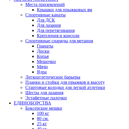
Места приземлений
Крышки для прыжковых ям
Спортивные канаты
Для ДСК
Для лазания
Для перетягивания
Крепления и консоли
Спортивные снаряды для метания
Гранаты
Диски
Копья
Мешочки
Мячи
Ядра
Легкоатлетические барьеры
Планки и стойки для прыжков в высоту
Стартовые колодки для легкой атлетики
Шесты для лазания
Эстафетные палочки
ЕДИНОБОРСТВА
Боксерские мешки
100 кг
80 см.
25 кг
40 кг