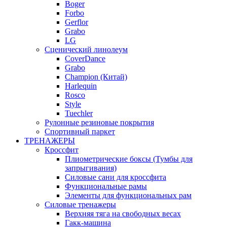
Boger
Forbo
Gerflor
Grabo
LG
Сценический линолеум
CoverDance
Grabo
Champion (Китай)
Harlequin
Rosco
Style
Tuechler
Рулонные резиновые покрытия
Спортивный паркет
ТРЕНАЖЕРЫ
Кроссфит
Плиометрические боксы (Тумбы для
запрыгивания)
Силовые сани для кроссфита
Функциональные рамы
Элементы для функциональных рам
Силовые тренажеры
Верхняя тяга на свободных весах
Гакк-машина