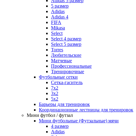
Adidas 5 размер
5 размер
Adidas
Adidas 4
FIFA
Mikasa
Select
Select 4 размер
Select 5 размер
Torres
Любительские
Матчевые
Профессиональные
Тренировочные
Футбольные сетки
Сетка-гаситель
7x2
3х2
5х2
Барьеры для тренировок
Координационные лестницы для тренировок
Мини футбол / футзал
Мини футбольные (Футзальные) мячи
4 размер
Adidas