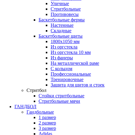
Уличные
Стритбольные
Противовесы
Баскетбольные фермы
Настенные
Складные
Баскетбольные щиты
1800х1050 мм
Из оргстекла
Из оргстекла 10 мм
Из фанеры
На металлической раме
С кольцом
Профессиональные
Тренировочные
Защита для щитов и стоек
Стритбол
Стойки стритбольные
Стритбольные мячи
ГАНДБОЛ
Гандбольные
1 размер
2 размер
3 размер
Adidas