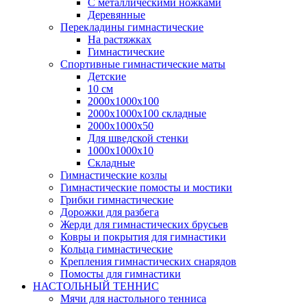
С металлическими ножками
Деревянные
Перекладины гимнастические
На растяжках
Гимнастические
Спортивные гимнастические маты
Детские
10 см
2000х1000х100
2000х1000х100 складные
2000х1000х50
Для шведской стенки
1000х1000х10
Складные
Гимнастические козлы
Гимнастические помосты и мостики
Грибки гимнастические
Дорожки для разбега
Жерди для гимнастических брусьев
Ковры и покрытия для гимнастики
Кольца гимнастические
Крепления гимнастических снарядов
Помосты для гимнастики
НАСТОЛЬНЫЙ ТЕННИС
Мячи для настольного тенниса