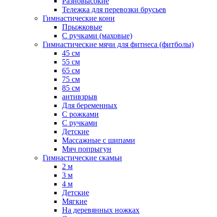
Разновысокие
Тележка для перевозки брусьев
Гимнастические кони
Прыжковые
С ручками (маховые)
Гимнастические мячи для фитнеса (фитболы)
45 см
55 см
65 см
75 см
85 см
антивзрыв
Для беременных
С рожками
С ручками
Детские
Массажные с шипами
Мяч попрыгун
Гимнастические скамьи
2 м
3 м
4 м
Детские
Мягкие
На деревянных ножках