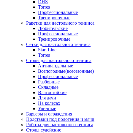
DHS
Torres
Профессиональные
Тренировочные
Ракетки для настольного тенниса
Любительские
Профессиональные
Тренировочные
Сетки для настольного тенниса
Start Line
Torres
Столы для настольного тенниса
Антивандальные
Всепогодные(всесезонные)
Профессиональные
Разборные
Складные
Влагостойкие
Для дачи
На колесах
Уличные
Барьеры и ограждения
Подставки под полотенца и мячи
Роботы для настольного тенниса
Столы судейские