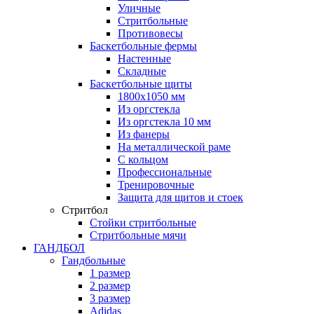
Уличные
Стритбольные
Противовесы
Баскетбольные фермы
Настенные
Складные
Баскетбольные щиты
1800х1050 мм
Из оргстекла
Из оргстекла 10 мм
Из фанеры
На металлической раме
С кольцом
Профессиональные
Тренировочные
Защита для щитов и стоек
Стритбол
Стойки стритбольные
Стритбольные мячи
ГАНДБОЛ
Гандбольные
1 размер
2 размер
3 размер
Adidas