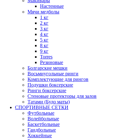
Макивары
Настенные
Мячи медболы
1 кг
2 кг
3 кг
4 кг
5 кг
8 кг
9 кг
Torres
Резиновые
Болгарские мешки
Восьмиугольные ринги
Комплектующие для рингов
Подушки боксерские
Ринги боксерские
Стеновые протекторы для залов
Татами (Будо маты)
СПОРТИВНЫЕ СЕТКИ
Футбольные
Волейбольные
Баскетбольные
Гандбольные
Хоккейные