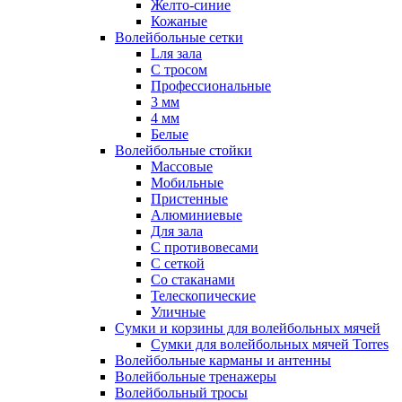
Желто-синие
Кожаные
Волейбольные сетки
Lля зала
C тросом
Профессиональные
3 мм
4 мм
Белые
Волейбольные стойки
Массовые
Мобильные
Пристенные
Алюминиевые
Для зала
С противовесами
С сеткой
Со стаканами
Телескопические
Уличные
Сумки и корзины для волейбольных мячей
Сумки для волейбольных мячей Torres
Волейбольные карманы и антенны
Волейбольные тренажеры
Волейбольный тросы