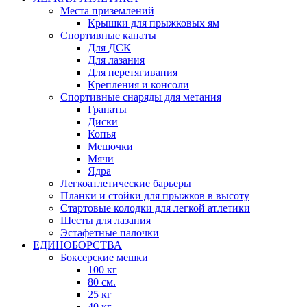
Места приземлений
Крышки для прыжковых ям
Спортивные канаты
Для ДСК
Для лазания
Для перетягивания
Крепления и консоли
Спортивные снаряды для метания
Гранаты
Диски
Копья
Мешочки
Мячи
Ядра
Легкоатлетические барьеры
Планки и стойки для прыжков в высоту
Стартовые колодки для легкой атлетики
Шесты для лазания
Эстафетные палочки
ЕДИНОБОРСТВА
Боксерские мешки
100 кг
80 см.
25 кг
40 кг