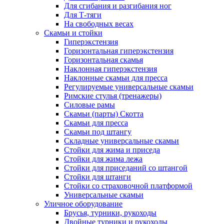
Для сгибания и разгибания ног
Для Т-тяги
На свободных весах
Скамьи и стойки
Гиперэкстензия
Горизонтальная гиперэкстензия
Горизонтальная скамья
Наклонная гиперэкстензия
Наклонные скамьи для пресса
Регулируемые универсальные скамьи
Римские стулья (тренажеры)
Силовые рамы
Скамьи (парты) Скотта
Скамьи для пресса
Скамьи под штангу
Складные универсальные скамьи
Стойки для жима и приседа
Стойки для жима лежа
Стойки для приседаний со штангой
Стойки для штанги
Стойки со страховочной платформой
Универсальные скамьи
Уличное оборудование
Брусья, турники, рукоходы
Двойные турники и рукоходы