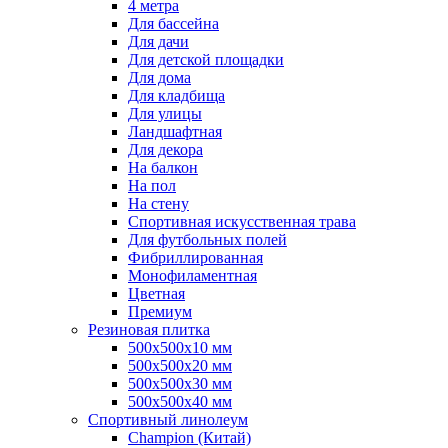
4 метра
Для бассейна
Для дачи
Для детской площадки
Для дома
Для кладбища
Для улицы
Ландшафтная
Для декора
На балкон
На пол
На стену
Спортивная искусственная трава
Для футбольных полей
Фибриллированная
Монофиламентная
Цветная
Премиум
Резиновая плитка
500х500х10 мм
500х500х20 мм
500х500х30 мм
500х500х40 мм
Спортивный линолеум
Champion (Китай)