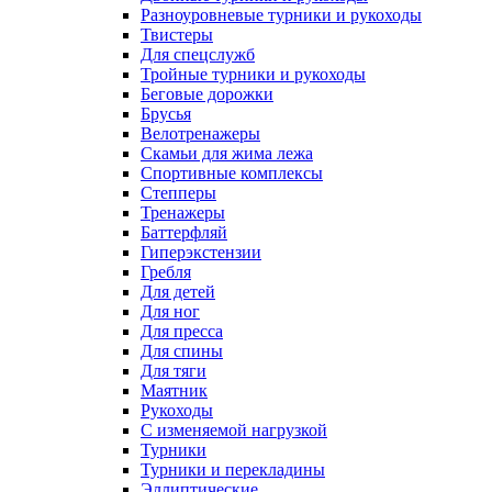
Разноуровневые турники и рукоходы
Твистеры
Для спецслужб
Тройные турники и рукоходы
Беговые дорожки
Брусья
Велотренажеры
Скамьи для жима лежа
Спортивные комплексы
Степперы
Тренажеры
Баттерфляй
Гиперэкстензии
Гребля
Для детей
Для ног
Для пресса
Для спины
Для тяги
Маятник
Рукоходы
С изменяемой нагрузкой
Турники
Турники и перекладины
Эллиптические