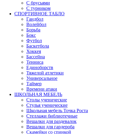
С брусьями
С турником
СПОРТИВНОЕ ТАБЛО
Гандбол
Волейбол
Борьба
Бокс
Футбол
Баскетбола
Хоккея
Бассейна
Тенниса
Единоборств
Тяжелой атлетики
Универсальное
Таймер
Времени атаки
ШКОЛЬНАЯ МЕБЕЛЬ
Столы ученические
Стулья ученические
Школьная мебель Точка Роста
Стеллажи библиотечные
Вешалки для раздевалок
Вешалки для гардероба
Скамейки со спинкой