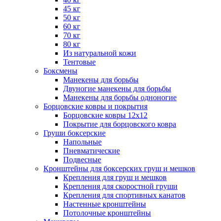
45 кг
50 кг
60 кг
70 кг
80 кг
Из натуральной кожи
Тентовые
Боксмены
Манекены для борьбы
Двуногие манекены для борьбы
Манекены для борьбы одноногие
Борцовские ковры и покрытия
Борцовские ковры 12х12
Покрытие для борцовского ковра
Груши боксерские
Напольные
Пневматические
Подвесные
Кронштейны для боксерских груш и мешков
Крепления для груш и мешков
Крепления для скоростной груши
Крепления для спортивных канатов
Настенные кронштейны
Потолочные кронштейны