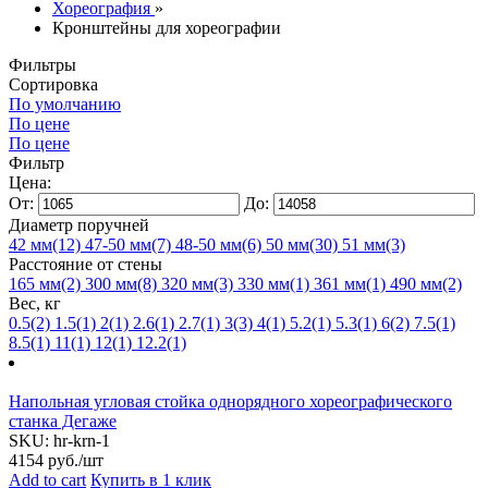
Хореография
»
Кронштейны для хореографии
Фильтры
Сортировка
По умолчанию
По цене
По цене
Фильтр
Цена:
От:
До:
Диаметр поручней
42 мм
(12)
47-50 мм
(7)
48-50 мм
(6)
50 мм
(30)
51 мм
(3)
Расстояние от стены
165 мм
(2)
300 мм
(8)
320 мм
(3)
330 мм
(1)
361 мм
(1)
490 мм
(2)
Вес, кг
0.5
(2)
1.5
(1)
2
(1)
2.6
(1)
2.7
(1)
3
(3)
4
(1)
5.2
(1)
5.3
(1)
6
(2)
7.5
(1)
8.5
(1)
11
(1)
12
(1)
12.2
(1)
Напольная угловая стойка однорядного хореографического
станка Дегаже
SKU:
hr-krn-1
4154
руб./шт
Add to cart
Купить в 1 клик