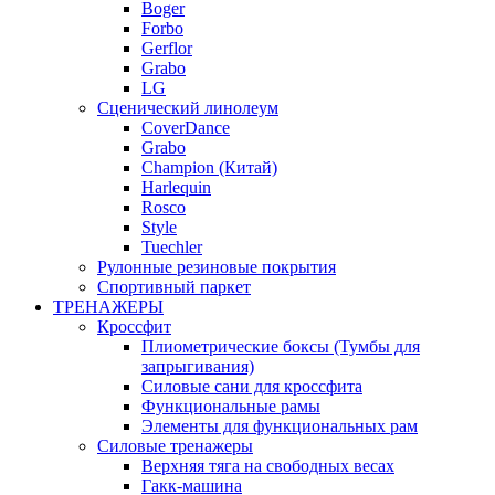
Boger
Forbo
Gerflor
Grabo
LG
Сценический линолеум
CoverDance
Grabo
Champion (Китай)
Harlequin
Rosco
Style
Tuechler
Рулонные резиновые покрытия
Спортивный паркет
ТРЕНАЖЕРЫ
Кроссфит
Плиометрические боксы (Тумбы для
запрыгивания)
Силовые сани для кроссфита
Функциональные рамы
Элементы для функциональных рам
Силовые тренажеры
Верхняя тяга на свободных весах
Гакк-машина