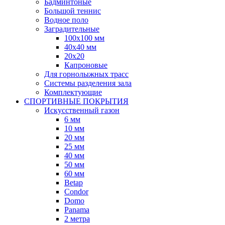
Бадминтоные
Большой теннис
Водное поло
Заградительные
100х100 мм
40х40 мм
20х20
Капроновые
Для горнолыжных трасс
Системы разделения зала
Комплектующие
СПОРТИВНЫЕ ПОКРЫТИЯ
Искусственный газон
6 мм
10 мм
20 мм
25 мм
40 мм
50 мм
60 мм
Betap
Condor
Domo
Panama
2 метра