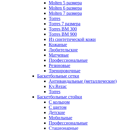
Molten 5 размера
Molten 6 размера
Molten 7 размера
Torres
Torres 7 размера
Torres BM 300
Torres BM 900
Из синтетической кожи
Кожаные
Любительские
Матчевые
Профессиональные
Резиновые
Тренировочные
Баскетбольные сетки
Антивандальные (металлические)
Kv.Rezac
Torres
Баскетбольные стойки
С кольцом
С щитом
Детские
Мобильные
Профессиональные
Стационарные