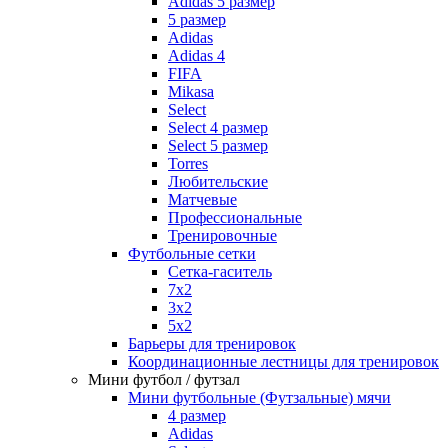
Adidas 5 размер
5 размер
Adidas
Adidas 4
FIFA
Mikasa
Select
Select 4 размер
Select 5 размер
Torres
Любительские
Матчевые
Профессиональные
Тренировочные
Футбольные сетки
Сетка-гаситель
7x2
3х2
5х2
Барьеры для тренировок
Координационные лестницы для тренировок
Мини футбол / футзал
Мини футбольные (Футзальные) мячи
4 размер
Adidas