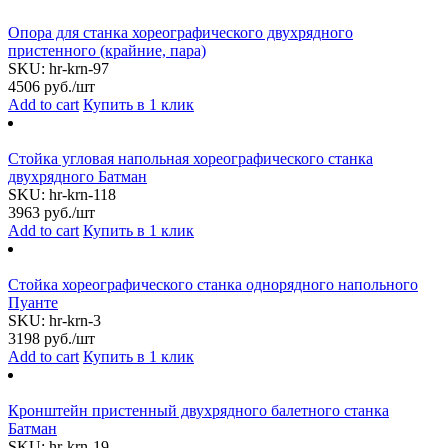
Опора для станка хореографического двухрядного
пристенного (крайние, пара)
SKU:
hr-krn-97
4506
руб./шт
Add to cart
Купить в 1 клик
Стойка угловая напольная хореографического станка
двухрядного Батман
SKU:
hr-krn-118
3963
руб./шт
Add to cart
Купить в 1 клик
Стойка хореографического станка однорядного напольного
Пуанте
SKU:
hr-krn-3
3198
руб./шт
Add to cart
Купить в 1 клик
Кронштейн пристенный двухрядного балетного станка
Батман
SKU:
hr-krn-19