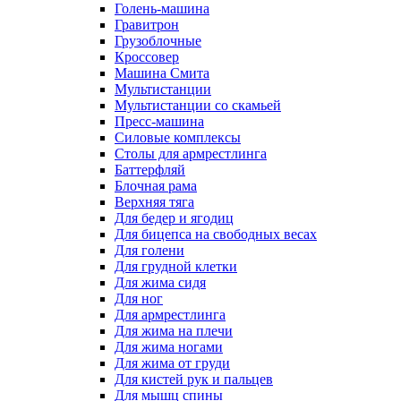
Голень-машина
Гравитрон
Грузоблочные
Кроссовер
Машина Смита
Мультистанции
Мультистанции со скамьей
Пресс-машина
Силовые комплексы
Столы для армрестлинга
Баттерфляй
Блочная рама
Верхняя тяга
Для бедер и ягодиц
Для бицепса на свободных весах
Для голени
Для грудной клетки
Для жима сидя
Для ног
Для армрестлинга
Для жима на плечи
Для жима ногами
Для жима от груди
Для кистей рук и пальцев
Для мышц спины