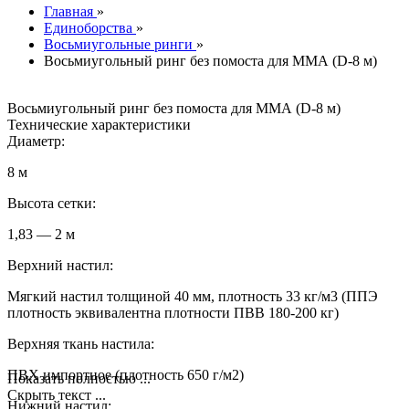
Главная
»
Единоборства
»
Восьмиугольные ринги
»
Восьмиугольный ринг без помоста для ММА (D-8 м)
Восьмиугольный ринг без помоста для ММА (D-8 м)
Технические характеристики
Диаметр:
8 м
Высота сетки:
1,83 — 2 м
Верхний настил:
Мягкий настил толщиной 40 мм, плотность 33 кг/м3 (ППЭ
плотность эквивалентна плотности ПВВ 180-200 кг)
Верхняя ткань настила:
ПВХ импортное (плотность 650 г/м2)
Показать полностью ...
Скрыть текст ...
Нижний настил: