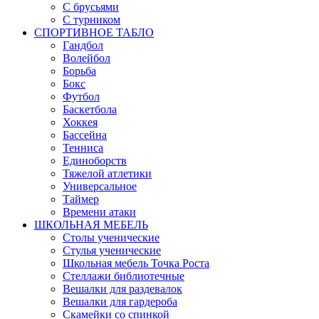
С брусьями
С турником
СПОРТИВНОЕ ТАБЛО
Гандбол
Волейбол
Борьба
Бокс
Футбол
Баскетбола
Хоккея
Бассейна
Тенниса
Единоборств
Тяжелой атлетики
Универсальное
Таймер
Времени атаки
ШКОЛЬНАЯ МЕБЕЛЬ
Столы ученические
Стулья ученические
Школьная мебель Точка Роста
Стеллажи библиотечные
Вешалки для раздевалок
Вешалки для гардероба
Скамейки со спинкой