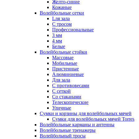
Желто-синие
Кожаные
Волейбольные сетки
Lля зала
C тросом
Профессиональные
3 мм
4 мм
Белые
Волейбольные стойки
Массовые
Мобильные
Пристенные
Алюминиевые
Для зала
С противовесами
С сеткой
Со стаканами
Телескопические
Уличные
Сумки и корзины для волейбольных мячей
Сумки для волейбольных мячей Torres
Волейбольные карманы и антенны
Волейбольные тренажеры
Волейбольный тросы