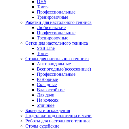
DHS
Torres
Профессиональные
Тренировочные
Ракетки для настольного тенниса
Любительские
Профессиональные
Тренировочные
Сетки для настольного тенниса
Start Line
Torres
Столы для настольного тенниса
Антивандальные
Всепогодные(всесезонные)
Профессиональные
Разборные
Складные
Влагостойкие
Для дачи
На колесах
Уличные
Барьеры и ограждения
Подставки под полотенца и мячи
Роботы для настольного тенниса
Столы судейские