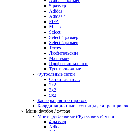
Adidas 5 размер
5 размер
Adidas
Adidas 4
FIFA
Mikasa
Select
Select 4 размер
Select 5 размер
Torres
Любительские
Матчевые
Профессиональные
Тренировочные
Футбольные сетки
Сетка-гаситель
7x2
3х2
5х2
Барьеры для тренировок
Координационные лестницы для тренировок
Мини футбол / футзал
Мини футбольные (Футзальные) мячи
4 размер
Adidas