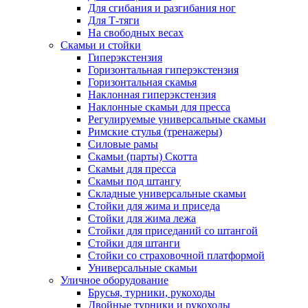
Для сгибания и разгибания ног
Для Т-тяги
На свободных весах
Скамьи и стойки
Гиперэкстензия
Горизонтальная гиперэкстензия
Горизонтальная скамья
Наклонная гиперэкстензия
Наклонные скамьи для пресса
Регулируемые универсальные скамьи
Римские стулья (тренажеры)
Силовые рамы
Скамьи (парты) Скотта
Скамьи для пресса
Скамьи под штангу
Складные универсальные скамьи
Стойки для жима и приседа
Стойки для жима лежа
Стойки для приседаний со штангой
Стойки для штанги
Стойки со страховочной платформой
Универсальные скамьи
Уличное оборудование
Брусья, турники, рукоходы
Двойные турники и рукоходы