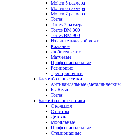
Molten 5 размера
Molten 6 размера
Molten 7 размера
Torres
Torres 7 размера
Torres BM 300
Torres BM 900
Из синтетической кожи
Кожаные
Любительские
Матчевые
Профессиональные
Резиновые
Тренировочные
Баскетбольные сетки
Антивандальные (металлические)
Kv.Rezac
Torres
Баскетбольные стойки
С кольцом
С щитом
Детские
Мобильные
Профессиональные
Стационарные