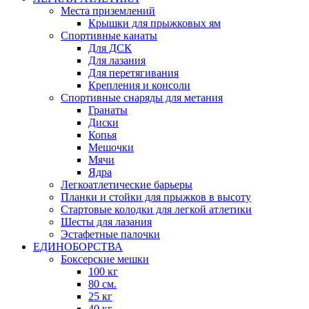
Места приземлений
Крышки для прыжковых ям
Спортивные канаты
Для ДСК
Для лазания
Для перетягивания
Крепления и консоли
Спортивные снаряды для метания
Гранаты
Диски
Копья
Мешочки
Мячи
Ядра
Легкоатлетические барьеры
Планки и стойки для прыжков в высоту
Стартовые колодки для легкой атлетики
Шесты для лазания
Эстафетные палочки
ЕДИНОБОРСТВА
Боксерские мешки
100 кг
80 см.
25 кг
40 кг