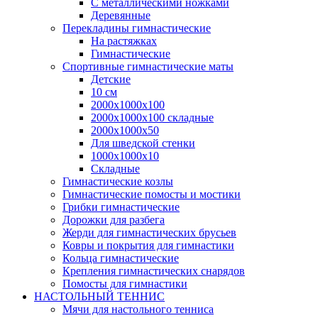
С металлическими ножками
Деревянные
Перекладины гимнастические
На растяжках
Гимнастические
Спортивные гимнастические маты
Детские
10 см
2000х1000х100
2000х1000х100 складные
2000х1000х50
Для шведской стенки
1000х1000х10
Складные
Гимнастические козлы
Гимнастические помосты и мостики
Грибки гимнастические
Дорожки для разбега
Жерди для гимнастических брусьев
Ковры и покрытия для гимнастики
Кольца гимнастические
Крепления гимнастических снарядов
Помосты для гимнастики
НАСТОЛЬНЫЙ ТЕННИС
Мячи для настольного тенниса