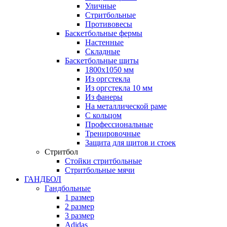
Уличные
Стритбольные
Противовесы
Баскетбольные фермы
Настенные
Складные
Баскетбольные щиты
1800х1050 мм
Из оргстекла
Из оргстекла 10 мм
Из фанеры
На металлической раме
С кольцом
Профессиональные
Тренировочные
Защита для щитов и стоек
Стритбол
Стойки стритбольные
Стритбольные мячи
ГАНДБОЛ
Гандбольные
1 размер
2 размер
3 размер
Adidas