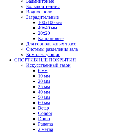
Бадминтоные
Большой теннис
Водное поло
Заградительные
100х100 мм
40х40 мм
20х20
Капроновые
Для горнолыжных трасс
Системы разделения зала
Комплектующие
СПОРТИВНЫЕ ПОКРЫТИЯ
Искусственный газон
6 мм
10 мм
20 мм
25 мм
40 мм
50 мм
60 мм
Betap
Condor
Domo
Panama
2 метра