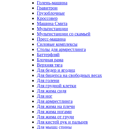
Голень-машина
Гравитрон
Грузоблочные
Кроссовер
Машина Смита
Мультистанции
Мультистанции со скамьей
Пресс-машина
Силовые комплексы
Столы для армрестлинга
Баттерфляй
Блочная рама
Верхняя тяга
Для бедер и ягодиц
Для бицепса на свободных весах
Для голени
Для грудной клетки
Для жима сидя
Для ног
Для армрестлинга
Для жима на плечи
Для жима ногами
Для жима от груди
Для кистей рук и пальцев
Для мышц спины