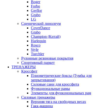
Boger
Forbo
Gerflor
Grabo
LG
Сценический линолеум
CoverDance
Grabo
Champion (Китай)
Harlequin
Rosco
Style
Tuechler
Рулонные резиновые покрытия
Спортивный паркет
ТРЕНАЖЕРЫ
Кроссфит
Плиометрические боксы (Тумбы для
запрыгивания)
Силовые сани для кроссфита
Функциональные рамы
Элементы для функциональных рам
Силовые тренажеры
Верхняя тяга на свободных весах
Гакк-машина