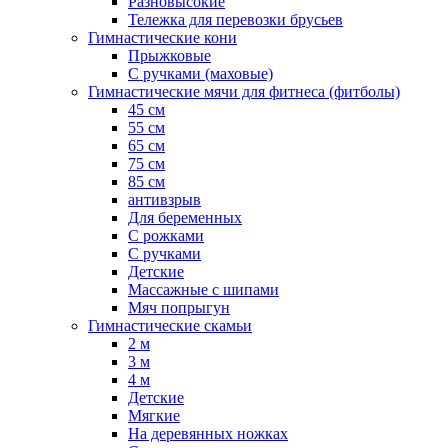
Разновысокие
Тележка для перевозки брусьев
Гимнастические кони
Прыжковые
С ручками (маховые)
Гимнастические мячи для фитнеса (фитболы)
45 см
55 см
65 см
75 см
85 см
антивзрыв
Для беременных
С рожками
С ручками
Детские
Массажные с шипами
Мяч попрыгун
Гимнастические скамьи
2 м
3 м
4 м
Детские
Мягкие
На деревянных ножках