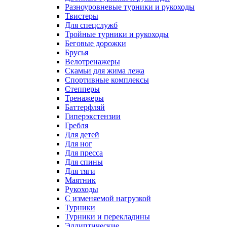
Разноуровневые турники и рукоходы
Твистеры
Для спецслужб
Тройные турники и рукоходы
Беговые дорожки
Брусья
Велотренажеры
Скамьи для жима лежа
Спортивные комплексы
Степперы
Тренажеры
Баттерфляй
Гиперэкстензии
Гребля
Для детей
Для ног
Для пресса
Для спины
Для тяги
Маятник
Рукоходы
С изменяемой нагрузкой
Турники
Турники и перекладины
Эллиптические