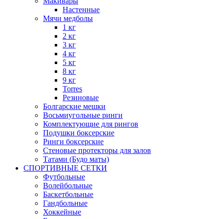
Макивары
Настенные
Мячи медболы
1 кг
2 кг
3 кг
4 кг
5 кг
8 кг
9 кг
Torres
Резиновые
Болгарские мешки
Восьмиугольные ринги
Комплектующие для рингов
Подушки боксерские
Ринги боксерские
Стеновые протекторы для залов
Татами (Будо маты)
СПОРТИВНЫЕ СЕТКИ
Футбольные
Волейбольные
Баскетбольные
Гандбольные
Хоккейные