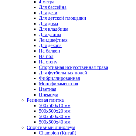
4 метра
Для бассейна
Для дачи
Для детской площадки
Для дома
Для кладбища
Для улицы
Ландшафтная
Для декора
На балкон
На пол
На стену
Спортивная искусственная трава
Для футбольных полей
Фибриллированная
Монофиламентная
Цветная
Премиум
Резиновая плитка
500х500х10 мм
500х500х20 мм
500х500х30 мм
500х500х40 мм
Спортивный линолеум
Champion (Китай)