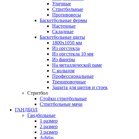
Уличные
Стритбольные
Противовесы
Баскетбольные фермы
Настенные
Складные
Баскетбольные щиты
1800х1050 мм
Из оргстекла
Из оргстекла 10 мм
Из фанеры
На металлической раме
С кольцом
Профессиональные
Тренировочные
Защита для щитов и стоек
Стритбол
Стойки стритбольные
Стритбольные мячи
ГАНДБОЛ
Гандбольные
1 размер
2 размер
3 размер
Adidas