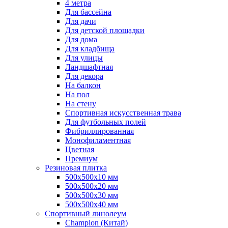
4 метра
Для бассейна
Для дачи
Для детской площадки
Для дома
Для кладбища
Для улицы
Ландшафтная
Для декора
На балкон
На пол
На стену
Спортивная искусственная трава
Для футбольных полей
Фибриллированная
Монофиламентная
Цветная
Премиум
Резиновая плитка
500х500х10 мм
500х500х20 мм
500х500х30 мм
500х500х40 мм
Спортивный линолеум
Champion (Китай)