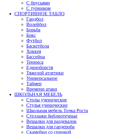
С брусьями
С турником
СПОРТИВНОЕ ТАБЛО
Гандбол
Волейбол
Борьба
Бокс
Футбол
Баскетбола
Хоккея
Бассейна
Тенниса
Единоборств
Тяжелой атлетики
Универсальное
Таймер
Времени атаки
ШКОЛЬНАЯ МЕБЕЛЬ
Столы ученические
Стулья ученические
Школьная мебель Точка Роста
Стеллажи библиотечные
Вешалки для раздевалок
Вешалки для гардероба
Скамейки со спинкой