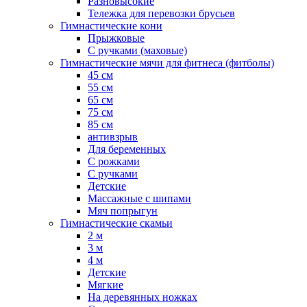
Разновысокие
Тележка для перевозки брусьев
Гимнастические кони
Прыжковые
С ручками (маховые)
Гимнастические мячи для фитнеса (фитболы)
45 см
55 см
65 см
75 см
85 см
антивзрыв
Для беременных
С рожками
С ручками
Детские
Массажные с шипами
Мяч попрыгун
Гимнастические скамьи
2 м
3 м
4 м
Детские
Мягкие
На деревянных ножках