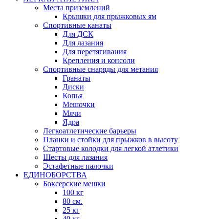
Места приземлений
Крышки для прыжковых ям
Спортивные канаты
Для ДСК
Для лазания
Для перетягивания
Крепления и консоли
Спортивные снаряды для метания
Гранаты
Диски
Копья
Мешочки
Мячи
Ядра
Легкоатлетические барьеры
Планки и стойки для прыжков в высоту
Стартовые колодки для легкой атлетики
Шесты для лазания
Эстафетные палочки
ЕДИНОБОРСТВА
Боксерские мешки
100 кг
80 см.
25 кг
40 кг