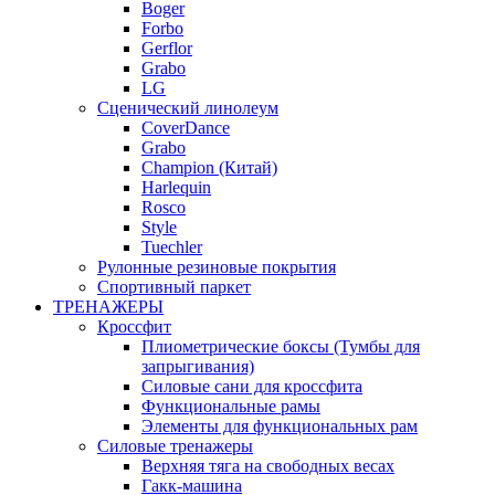
Boger
Forbo
Gerflor
Grabo
LG
Сценический линолеум
CoverDance
Grabo
Champion (Китай)
Harlequin
Rosco
Style
Tuechler
Рулонные резиновые покрытия
Спортивный паркет
ТРЕНАЖЕРЫ
Кроссфит
Плиометрические боксы (Тумбы для
запрыгивания)
Силовые сани для кроссфита
Функциональные рамы
Элементы для функциональных рам
Силовые тренажеры
Верхняя тяга на свободных весах
Гакк-машина