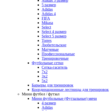
Adidas 5 размер
5 размер
Adidas
Adidas 4
FIFA
Mikasa
Select
Select 4 размер
Select 5 размер
Torres
Любительские
Матчевые
Профессиональные
Тренировочные
Футбольные сетки
Сетка-гаситель
7x2
3х2
5х2
Барьеры для тренировок
Координационные лестницы для тренировок
Мини футбол / футзал
Мини футбольные (Футзальные) мячи
4 размер
Adidas