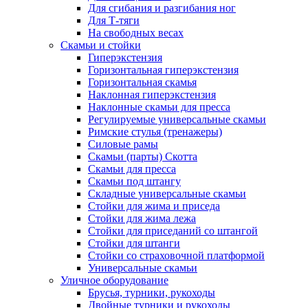
Для сгибания и разгибания ног
Для Т-тяги
На свободных весах
Скамьи и стойки
Гиперэкстензия
Горизонтальная гиперэкстензия
Горизонтальная скамья
Наклонная гиперэкстензия
Наклонные скамьи для пресса
Регулируемые универсальные скамьи
Римские стулья (тренажеры)
Силовые рамы
Скамьи (парты) Скотта
Скамьи для пресса
Скамьи под штангу
Складные универсальные скамьи
Стойки для жима и приседа
Стойки для жима лежа
Стойки для приседаний со штангой
Стойки для штанги
Стойки со страховочной платформой
Универсальные скамьи
Уличное оборудование
Брусья, турники, рукоходы
Двойные турники и рукоходы