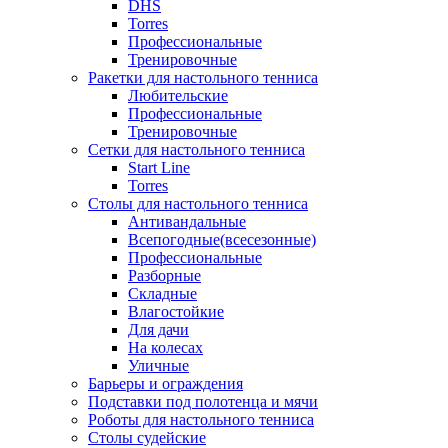
DHS
Torres
Профессиональные
Тренировочные
Ракетки для настольного тенниса
Любительские
Профессиональные
Тренировочные
Сетки для настольного тенниса
Start Line
Torres
Столы для настольного тенниса
Антивандальные
Всепогодные(всесезонные)
Профессиональные
Разборные
Складные
Влагостойкие
Для дачи
На колесах
Уличные
Барьеры и ограждения
Подставки под полотенца и мячи
Роботы для настольного тенниса
Столы судейские