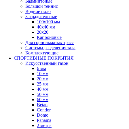
Бадминтоные
Большой теннис
Водное поло
Заградительные
100х100 мм
40х40 мм
20х20
Капроновые
Для горнолыжных трасс
Системы разделения зала
Комплектующие
СПОРТИВНЫЕ ПОКРЫТИЯ
Искусственный газон
6 мм
10 мм
20 мм
25 мм
40 мм
50 мм
60 мм
Betap
Condor
Domo
Panama
2 метра