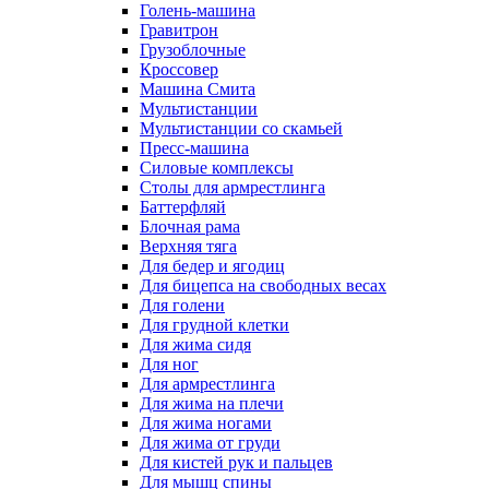
Голень-машина
Гравитрон
Грузоблочные
Кроссовер
Машина Смита
Мультистанции
Мультистанции со скамьей
Пресс-машина
Силовые комплексы
Столы для армрестлинга
Баттерфляй
Блочная рама
Верхняя тяга
Для бедер и ягодиц
Для бицепса на свободных весах
Для голени
Для грудной клетки
Для жима сидя
Для ног
Для армрестлинга
Для жима на плечи
Для жима ногами
Для жима от груди
Для кистей рук и пальцев
Для мышц спины