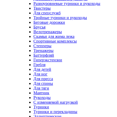
Разноуровневые турники и рукоходы
Твистеры
Для спецслужб
Тройные турники и рукоходы
Беговые дорожки
Брусья
Велотренажеры
Скамьи для жима лежа
Спортивные комплексы
Степперы
Тренажеры
Баттерфляй
Гиперэкстензии
Гребля
Для детей
Для ног
Для пресса
Для спины
Для тяги
Маятник
Рукоходы
С изменяемой нагрузкой
Турники
Турники и перекладины
Эллиптические