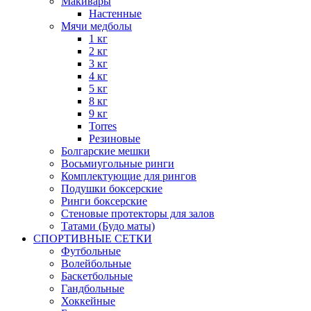
Макивары
Настенные
Мячи медболы
1 кг
2 кг
3 кг
4 кг
5 кг
8 кг
9 кг
Torres
Резиновые
Болгарские мешки
Восьмиугольные ринги
Комплектующие для рингов
Подушки боксерские
Ринги боксерские
Стеновые протекторы для залов
Татами (Будо маты)
СПОРТИВНЫЕ СЕТКИ
Футбольные
Волейбольные
Баскетбольные
Гандбольные
Хоккейные