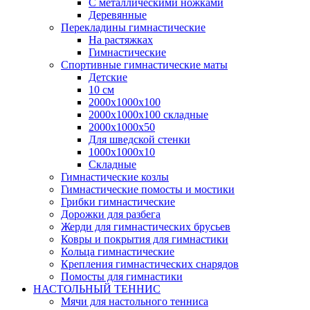
С металлическими ножками
Деревянные
Перекладины гимнастические
На растяжках
Гимнастические
Спортивные гимнастические маты
Детские
10 см
2000х1000х100
2000х1000х100 складные
2000х1000х50
Для шведской стенки
1000х1000х10
Складные
Гимнастические козлы
Гимнастические помосты и мостики
Грибки гимнастические
Дорожки для разбега
Жерди для гимнастических брусьев
Ковры и покрытия для гимнастики
Кольца гимнастические
Крепления гимнастических снарядов
Помосты для гимнастики
НАСТОЛЬНЫЙ ТЕННИС
Мячи для настольного тенниса