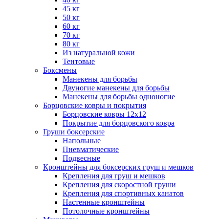
45 кг
50 кг
60 кг
70 кг
80 кг
Из натуральной кожи
Тентовые
Боксмены
Манекены для борьбы
Двуногие манекены для борьбы
Манекены для борьбы одноногие
Борцовские ковры и покрытия
Борцовские ковры 12х12
Покрытие для борцовского ковра
Груши боксерские
Напольные
Пневматические
Подвесные
Кронштейны для боксерских груш и мешков
Крепления для груш и мешков
Крепления для скоростной груши
Крепления для спортивных канатов
Настенные кронштейны
Потолочные кронштейны