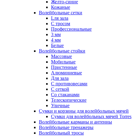
Желто-синие
Кожаные
Волейбольные сетки
Lля зала
C тросом
Профессиональные
3 мм
4 мм
Белые
Волейбольные стойки
Массовые
Мобильные
Пристенные
Алюминиевые
Для зала
С противовесами
С сеткой
Со стаканами
Телескопические
Уличные
Сумки и корзины для волейбольных мячей
Сумки для волейбольных мячей Torres
Волейбольные карманы и антенны
Волейбольные тренажеры
Волейбольный тросы