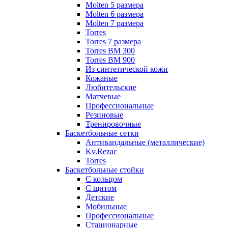
Molten 5 размера
Molten 6 размера
Molten 7 размера
Torres
Torres 7 размера
Torres BM 300
Torres BM 900
Из синтетической кожи
Кожаные
Любительские
Матчевые
Профессиональные
Резиновые
Тренировочные
Баскетбольные сетки
Антивандальные (металлические)
Kv.Rezac
Torres
Баскетбольные стойки
С кольцом
С щитом
Детские
Мобильные
Профессиональные
Стационарные