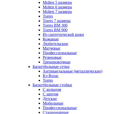
Molten 5 размера
Molten 6 размера
Molten 7 размера
Torres
Torres 7 размера
Torres BM 300
Torres BM 900
Из синтетической кожи
Кожаные
Любительские
Матчевые
Профессиональные
Резиновые
Тренировочные
Баскетбольные сетки
Антивандальные (металлические)
Kv.Rezac
Torres
Баскетбольные стойки
С кольцом
С щитом
Детские
Мобильные
Профессиональные
Стационарные