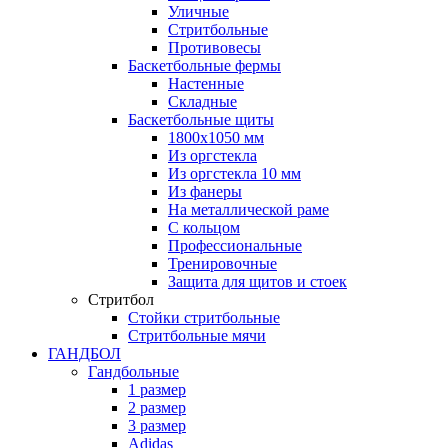
Уличные
Стритбольные
Противовесы
Баскетбольные фермы
Настенные
Складные
Баскетбольные щиты
1800х1050 мм
Из оргстекла
Из оргстекла 10 мм
Из фанеры
На металлической раме
С кольцом
Профессиональные
Тренировочные
Защита для щитов и стоек
Стритбол
Стойки стритбольные
Стритбольные мячи
ГАНДБОЛ
Гандбольные
1 размер
2 размер
3 размер
Adidas