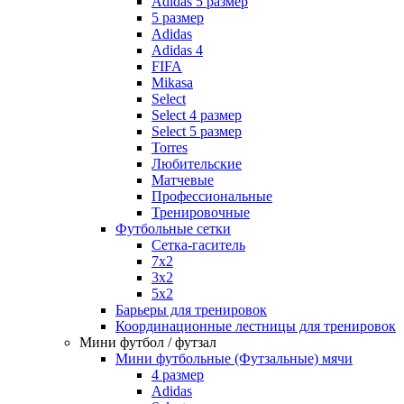
Adidas 5 размер
5 размер
Adidas
Adidas 4
FIFA
Mikasa
Select
Select 4 размер
Select 5 размер
Torres
Любительские
Матчевые
Профессиональные
Тренировочные
Футбольные сетки
Сетка-гаситель
7x2
3х2
5х2
Барьеры для тренировок
Координационные лестницы для тренировок
Мини футбол / футзал
Мини футбольные (Футзальные) мячи
4 размер
Adidas