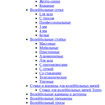
Желто-синие
Кожаные
Волейбольные сетки
Lля зала
C тросом
Профессиональные
3 мм
4 мм
Белые
Волейбольные стойки
Массовые
Мобильные
Пристенные
Алюминиевые
Для зала
С противовесами
С сеткой
Со стаканами
Телескопические
Уличные
Сумки и корзины для волейбольных мячей
Сумки для волейбольных мячей Torres
Волейбольные карманы и антенны
Волейбольные тренажеры
Волейбольный тросы