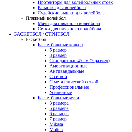
Протекторы для волейбольных стоек
Разметка для волейбола
Судейские вышки для волейбола
Пляжный волейбол
Мячи для пляжного волейбола
Сетки для пляжного волейбола
БАСКЕТБОЛ / СТРИТБОЛ
Баскетбол
Баскетбольные кольца
5 размер
3 размер
Стандартные 45 см (7 размер)
Амортизационные
Антивандальные
С сеткой
С металлической сеткой
Профессиональные
Усиленные
Баскетбольные мячи
3 размера
5 размера
6 размера
7 размер
Mikasa
Molten