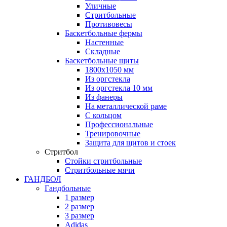
Уличные
Стритбольные
Противовесы
Баскетбольные фермы
Настенные
Складные
Баскетбольные щиты
1800х1050 мм
Из оргстекла
Из оргстекла 10 мм
Из фанеры
На металлической раме
С кольцом
Профессиональные
Тренировочные
Защита для щитов и стоек
Стритбол
Стойки стритбольные
Стритбольные мячи
ГАНДБОЛ
Гандбольные
1 размер
2 размер
3 размер
Adidas