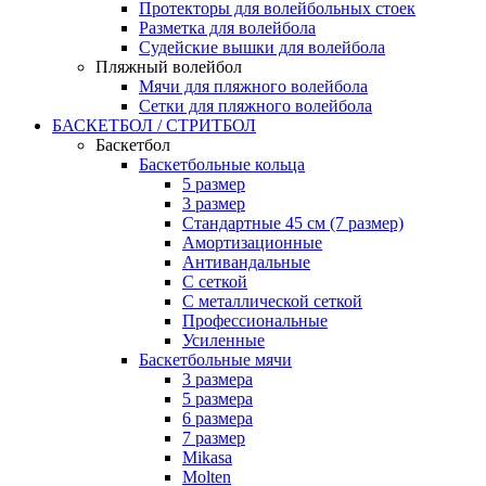
Протекторы для волейбольных стоек
Разметка для волейбола
Судейские вышки для волейбола
Пляжный волейбол
Мячи для пляжного волейбола
Сетки для пляжного волейбола
БАСКЕТБОЛ / СТРИТБОЛ
Баскетбол
Баскетбольные кольца
5 размер
3 размер
Стандартные 45 см (7 размер)
Амортизационные
Антивандальные
С сеткой
С металлической сеткой
Профессиональные
Усиленные
Баскетбольные мячи
3 размера
5 размера
6 размера
7 размер
Mikasa
Molten