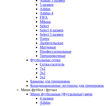
Adidas 5 размер
5 размер
Adidas
Adidas 4
FIFA
Mikasa
Select
Select 4 размер
Select 5 размер
Torres
Любительские
Матчевые
Профессиональные
Тренировочные
Футбольные сетки
Сетка-гаситель
7x2
3х2
5х2
Барьеры для тренировок
Координационные лестницы для тренировок
Мини футбол / футзал
Мини футбольные (Футзальные) мячи
4 размер
Adidas