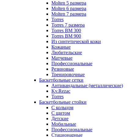
Molten 5 размера
Molten 6 размера
Molten 7 размера
Torres
Torres 7 размера
Torres BM 300
Torres BM 900
Из синтетической кожи
Кожаные
Любительские
Матчевые
Профессиональные
Резиновые
Тренировочные
Баскетбольные сетки
Антивандальные (металлические)
Kv.Rezac
Torres
Баскетбольные стойки
С кольцом
С щитом
Детские
Мобильные
Профессиональные
Стационарные