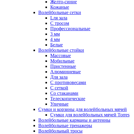
Желто-синие
Кожаные
Волейбольные сетки
Lля зала
C тросом
Профессиональные
3 мм
4 мм
Белые
Волейбольные стойки
Массовые
Мобильные
Пристенные
Алюминиевые
Для зала
С противовесами
С сеткой
Со стаканами
Телескопические
Уличные
Сумки и корзины для волейбольных мячей
Сумки для волейбольных мячей Torres
Волейбольные карманы и антенны
Волейбольные тренажеры
Волейбольный тросы