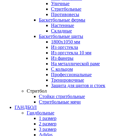
Уличные
Стритбольные
Противовесы
Баскетбольные фермы
Настенные
Складные
Баскетбольные щиты
1800х1050 мм
Из оргстекла
Из оргстекла 10 мм
Из фанеры
На металлической раме
С кольцом
Профессиональные
Тренировочные
Защита для щитов и стоек
Стритбол
Стойки стритбольные
Стритбольные мячи
ГАНДБОЛ
Гандбольные
1 размер
2 размер
3 размер
Adidas