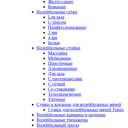
Желто-синие
Кожаные
Волейбольные сетки
Lля зала
C тросом
Профессиональные
3 мм
4 мм
Белые
Волейбольные стойки
Массовые
Мобильные
Пристенные
Алюминиевые
Для зала
С противовесами
С сеткой
Со стаканами
Телескопические
Уличные
Сумки и корзины для волейбольных мячей
Сумки для волейбольных мячей Torres
Волейбольные карманы и антенны
Волейбольные тренажеры
Волейбольный тросы