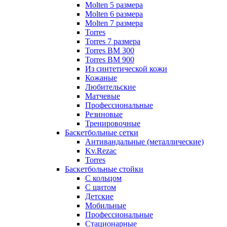
Molten 5 размера
Molten 6 размера
Molten 7 размера
Torres
Torres 7 размера
Torres BM 300
Torres BM 900
Из синтетической кожи
Кожаные
Любительские
Матчевые
Профессиональные
Резиновые
Тренировочные
Баскетбольные сетки
Антивандальные (металлические)
Kv.Rezac
Torres
Баскетбольные стойки
С кольцом
С щитом
Детские
Мобильные
Профессиональные
Стационарные