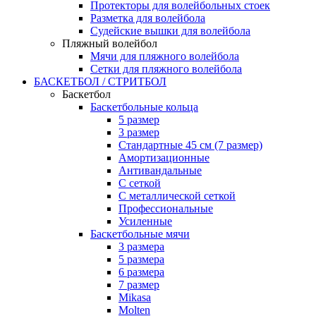
Протекторы для волейбольных стоек
Разметка для волейбола
Судейские вышки для волейбола
Пляжный волейбол
Мячи для пляжного волейбола
Сетки для пляжного волейбола
БАСКЕТБОЛ / СТРИТБОЛ
Баскетбол
Баскетбольные кольца
5 размер
3 размер
Стандартные 45 см (7 размер)
Амортизационные
Антивандальные
С сеткой
С металлической сеткой
Профессиональные
Усиленные
Баскетбольные мячи
3 размера
5 размера
6 размера
7 размер
Mikasa
Molten