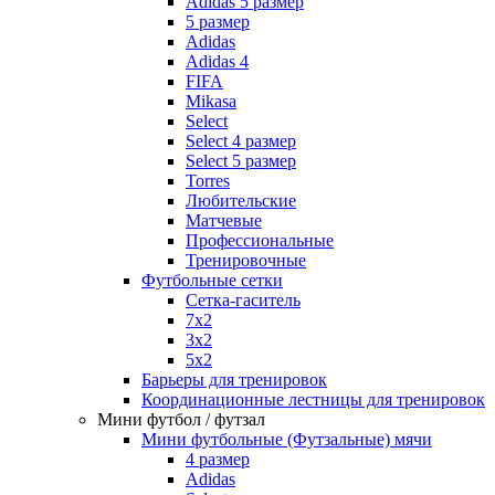
Adidas 5 размер
5 размер
Adidas
Adidas 4
FIFA
Mikasa
Select
Select 4 размер
Select 5 размер
Torres
Любительские
Матчевые
Профессиональные
Тренировочные
Футбольные сетки
Сетка-гаситель
7x2
3х2
5х2
Барьеры для тренировок
Координационные лестницы для тренировок
Мини футбол / футзал
Мини футбольные (Футзальные) мячи
4 размер
Adidas