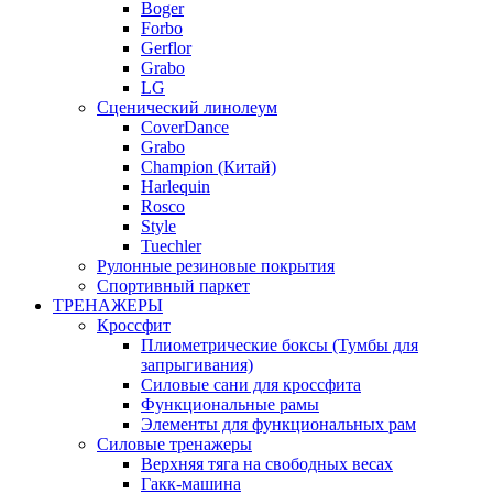
Boger
Forbo
Gerflor
Grabo
LG
Сценический линолеум
CoverDance
Grabo
Champion (Китай)
Harlequin
Rosco
Style
Tuechler
Рулонные резиновые покрытия
Спортивный паркет
ТРЕНАЖЕРЫ
Кроссфит
Плиометрические боксы (Тумбы для
запрыгивания)
Силовые сани для кроссфита
Функциональные рамы
Элементы для функциональных рам
Силовые тренажеры
Верхняя тяга на свободных весах
Гакк-машина