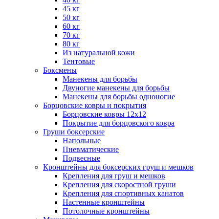
45 кг
50 кг
60 кг
70 кг
80 кг
Из натуральной кожи
Тентовые
Боксмены
Манекены для борьбы
Двуногие манекены для борьбы
Манекены для борьбы одноногие
Борцовские ковры и покрытия
Борцовские ковры 12х12
Покрытие для борцовского ковра
Груши боксерские
Напольные
Пневматические
Подвесные
Кронштейны для боксерских груш и мешков
Крепления для груш и мешков
Крепления для скоростной груши
Крепления для спортивных канатов
Настенные кронштейны
Потолочные кронштейны