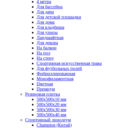
4 метра
Для бассейна
Для дачи
Для детской площадки
Для дома
Для кладбища
Для улицы
Ландшафтная
Для декора
На балкон
На пол
На стену
Спортивная искусственная трава
Для футбольных полей
Фибриллированная
Монофиламентная
Цветная
Премиум
Резиновая плитка
500х500х10 мм
500х500х20 мм
500х500х30 мм
500х500х40 мм
Спортивный линолеум
Champion (Китай)