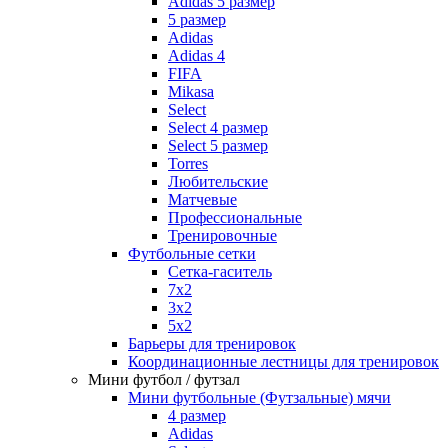
Adidas 5 размер
5 размер
Adidas
Adidas 4
FIFA
Mikasa
Select
Select 4 размер
Select 5 размер
Torres
Любительские
Матчевые
Профессиональные
Тренировочные
Футбольные сетки
Сетка-гаситель
7x2
3х2
5х2
Барьеры для тренировок
Координационные лестницы для тренировок
Мини футбол / футзал
Мини футбольные (Футзальные) мячи
4 размер
Adidas