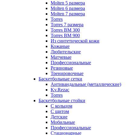
Molten 5 размера
Molten 6 размера
Molten 7 размера
Torres
Torres 7 размера
Torres BM 300
Torres BM 900
Из синтетической кожи
Кожаные
Любительские
Матчевые
Профессиональные
Резиновые
Тренировочные
Баскетбольные сетки
Антивандальные (металлические)
Kv.Rezac
Torres
Баскетбольные стойки
С кольцом
С щитом
Детские
Мобильные
Профессиональные
Стационарные