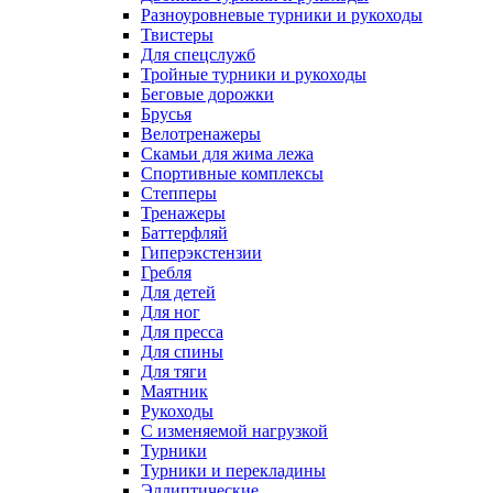
Разноуровневые турники и рукоходы
Твистеры
Для спецслужб
Тройные турники и рукоходы
Беговые дорожки
Брусья
Велотренажеры
Скамьи для жима лежа
Спортивные комплексы
Степперы
Тренажеры
Баттерфляй
Гиперэкстензии
Гребля
Для детей
Для ног
Для пресса
Для спины
Для тяги
Маятник
Рукоходы
С изменяемой нагрузкой
Турники
Турники и перекладины
Эллиптические