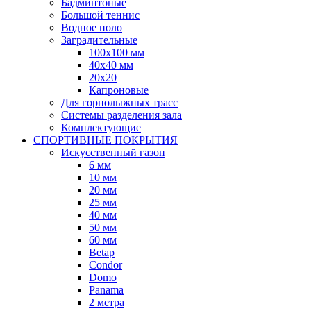
Бадминтоные
Большой теннис
Водное поло
Заградительные
100х100 мм
40х40 мм
20х20
Капроновые
Для горнолыжных трасс
Системы разделения зала
Комплектующие
СПОРТИВНЫЕ ПОКРЫТИЯ
Искусственный газон
6 мм
10 мм
20 мм
25 мм
40 мм
50 мм
60 мм
Betap
Condor
Domo
Panama
2 метра