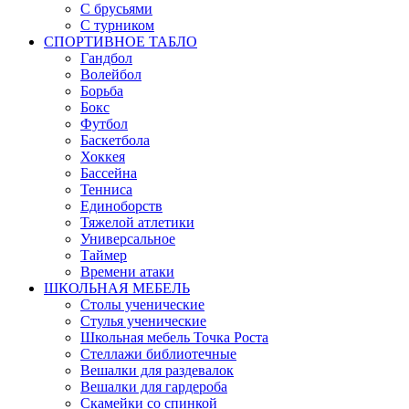
С брусьями
С турником
СПОРТИВНОЕ ТАБЛО
Гандбол
Волейбол
Борьба
Бокс
Футбол
Баскетбола
Хоккея
Бассейна
Тенниса
Единоборств
Тяжелой атлетики
Универсальное
Таймер
Времени атаки
ШКОЛЬНАЯ МЕБЕЛЬ
Столы ученические
Стулья ученические
Школьная мебель Точка Роста
Стеллажи библиотечные
Вешалки для раздевалок
Вешалки для гардероба
Скамейки со спинкой