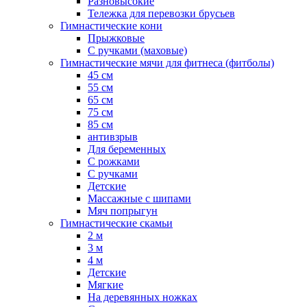
Разновысокие
Тележка для перевозки брусьев
Гимнастические кони
Прыжковые
С ручками (маховые)
Гимнастические мячи для фитнеса (фитболы)
45 см
55 см
65 см
75 см
85 см
антивзрыв
Для беременных
С рожками
С ручками
Детские
Массажные с шипами
Мяч попрыгун
Гимнастические скамьи
2 м
3 м
4 м
Детские
Мягкие
На деревянных ножках