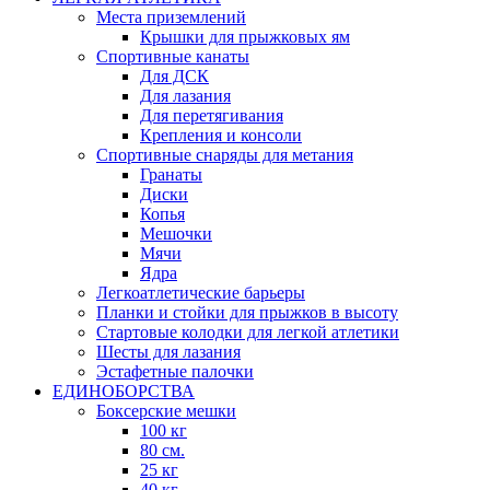
Места приземлений
Крышки для прыжковых ям
Спортивные канаты
Для ДСК
Для лазания
Для перетягивания
Крепления и консоли
Спортивные снаряды для метания
Гранаты
Диски
Копья
Мешочки
Мячи
Ядра
Легкоатлетические барьеры
Планки и стойки для прыжков в высоту
Стартовые колодки для легкой атлетики
Шесты для лазания
Эстафетные палочки
ЕДИНОБОРСТВА
Боксерские мешки
100 кг
80 см.
25 кг
40 кг