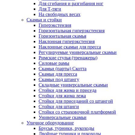
Для сгибания и разгибания ног
Для Т-тяги
На свободных весах
Скамьи и стойки
Гиперэкстензия
Горизонтальная гиперэкстензия
Горизонтальная скамья
Наклонная гиперэкстензия
Наклонные скамьи для пресса
Регулируемые универсальные скамьи
Римские стулья (тренажеры)
Силовые рамы
Скамьи (парты) Скотта
Скамьи для пресса
Скамьи под штангу
Складные универсальные скамьи
Стойки для жима и приседа
Стойки для жима лежа
Стойки для приседаний со штангой
Стойки для штанги
Стойки со страховочной платформой
Универсальные скамьи
Уличное оборудование
Брусья, турники, рукоходы
Двойные турники и рукоходы