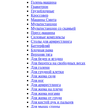
Голень-машина
Гравитрон
Грузоблочные
Кроссовер
Машина Смита
Мультистанции
Мультистанции со скамьей
Пресс-машина
Силовые комплексы
Столы для армрестлинга
Баттерфляй
Блочная рама
Верхняя тяга
Для бедер и ягодиц
Для бицепса на свободных весах
Для голени
Для грудной клетки
Для жима сидя
Для ног
Для армрестлинга
Для жима на плечи
Для жима ногами
Для жима от груди
Для кистей рук и пальцев
Для мышц спины