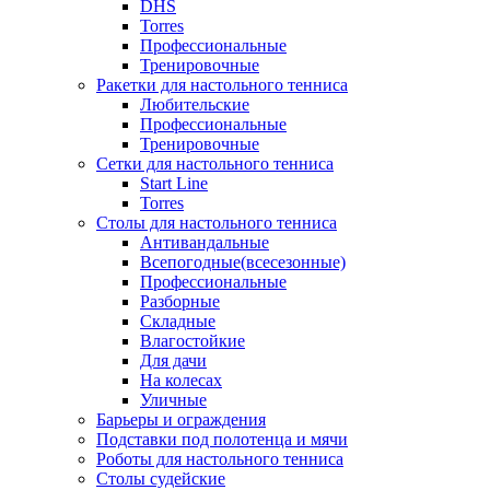
DHS
Torres
Профессиональные
Тренировочные
Ракетки для настольного тенниса
Любительские
Профессиональные
Тренировочные
Сетки для настольного тенниса
Start Line
Torres
Столы для настольного тенниса
Антивандальные
Всепогодные(всесезонные)
Профессиональные
Разборные
Складные
Влагостойкие
Для дачи
На колесах
Уличные
Барьеры и ограждения
Подставки под полотенца и мячи
Роботы для настольного тенниса
Столы судейские