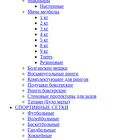
Макивары
Настенные
Мячи медболы
1 кг
2 кг
3 кг
4 кг
5 кг
8 кг
9 кг
Torres
Резиновые
Болгарские мешки
Восьмиугольные ринги
Комплектующие для рингов
Подушки боксерские
Ринги боксерские
Стеновые протекторы для залов
Татами (Будо маты)
СПОРТИВНЫЕ СЕТКИ
Футбольные
Волейбольные
Баскетбольные
Гандбольные
Хоккейные