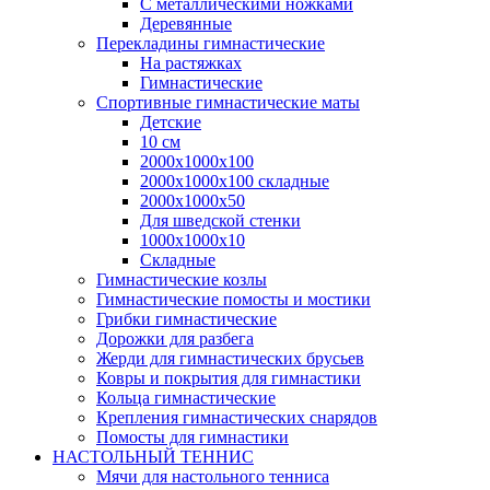
С металлическими ножками
Деревянные
Перекладины гимнастические
На растяжках
Гимнастические
Спортивные гимнастические маты
Детские
10 см
2000х1000х100
2000х1000х100 складные
2000х1000х50
Для шведской стенки
1000х1000х10
Складные
Гимнастические козлы
Гимнастические помосты и мостики
Грибки гимнастические
Дорожки для разбега
Жерди для гимнастических брусьев
Ковры и покрытия для гимнастики
Кольца гимнастические
Крепления гимнастических снарядов
Помосты для гимнастики
НАСТОЛЬНЫЙ ТЕННИС
Мячи для настольного тенниса