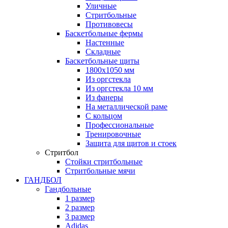
Уличные
Стритбольные
Противовесы
Баскетбольные фермы
Настенные
Складные
Баскетбольные щиты
1800х1050 мм
Из оргстекла
Из оргстекла 10 мм
Из фанеры
На металлической раме
С кольцом
Профессиональные
Тренировочные
Защита для щитов и стоек
Стритбол
Стойки стритбольные
Стритбольные мячи
ГАНДБОЛ
Гандбольные
1 размер
2 размер
3 размер
Adidas