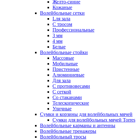
Желто-синие
Кожаные
Волейбольные сетки
Lля зала
C тросом
Профессиональные
3 мм
4 мм
Белые
Волейбольные стойки
Массовые
Мобильные
Пристенные
Алюминиевые
Для зала
С противовесами
С сеткой
Со стаканами
Телескопические
Уличные
Сумки и корзины для волейбольных мячей
Сумки для волейбольных мячей Torres
Волейбольные карманы и антенны
Волейбольные тренажеры
Волейбольный тросы