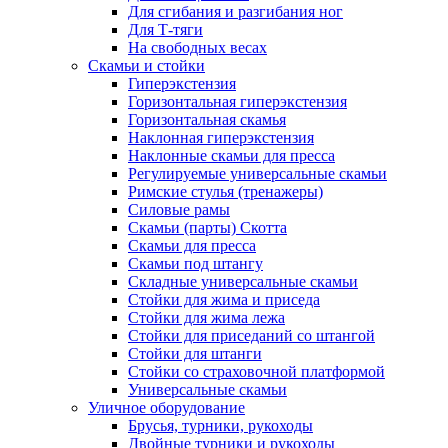
Для сгибания и разгибания ног
Для Т-тяги
На свободных весах
Скамьи и стойки
Гиперэкстензия
Горизонтальная гиперэкстензия
Горизонтальная скамья
Наклонная гиперэкстензия
Наклонные скамьи для пресса
Регулируемые универсальные скамьи
Римские стулья (тренажеры)
Силовые рамы
Скамьи (парты) Скотта
Скамьи для пресса
Скамьи под штангу
Складные универсальные скамьи
Стойки для жима и приседа
Стойки для жима лежа
Стойки для приседаний со штангой
Стойки для штанги
Стойки со страховочной платформой
Универсальные скамьи
Уличное оборудование
Брусья, турники, рукоходы
Двойные турники и рукоходы