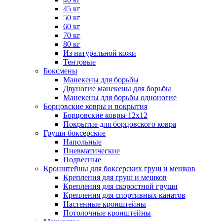
45 кг
50 кг
60 кг
70 кг
80 кг
Из натуральной кожи
Тентовые
Боксмены
Манекены для борьбы
Двуногие манекены для борьбы
Манекены для борьбы одноногие
Борцовские ковры и покрытия
Борцовские ковры 12х12
Покрытие для борцовского ковра
Груши боксерские
Напольные
Пневматические
Подвесные
Кронштейны для боксерских груш и мешков
Крепления для груш и мешков
Крепления для скоростной груши
Крепления для спортивных канатов
Настенные кронштейны
Потолочные кронштейны