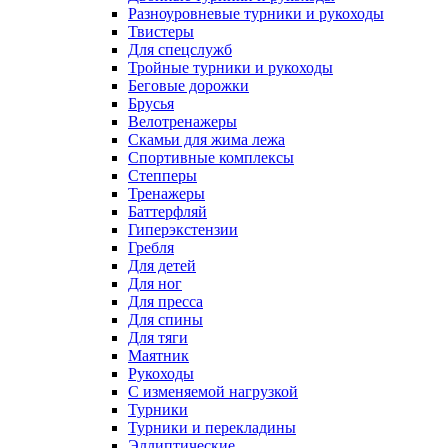
Разноуровневые турники и рукоходы
Твистеры
Для спецслужб
Тройные турники и рукоходы
Беговые дорожки
Брусья
Велотренажеры
Скамьи для жима лежа
Спортивные комплексы
Степперы
Тренажеры
Баттерфляй
Гиперэкстензии
Гребля
Для детей
Для ног
Для пресса
Для спины
Для тяги
Маятник
Рукоходы
С изменяемой нагрузкой
Турники
Турники и перекладины
Эллиптические