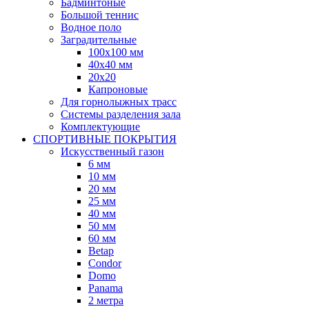
Бадминтоные
Большой теннис
Водное поло
Заградительные
100х100 мм
40х40 мм
20х20
Капроновые
Для горнолыжных трасс
Системы разделения зала
Комплектующие
СПОРТИВНЫЕ ПОКРЫТИЯ
Искусственный газон
6 мм
10 мм
20 мм
25 мм
40 мм
50 мм
60 мм
Betap
Condor
Domo
Panama
2 метра