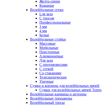
Желто-синие
Кожаные
Волейбольные сетки
Lля зала
C тросом
Профессиональные
3 мм
4 мм
Белые
Волейбольные стойки
Массовые
Мобильные
Пристенные
Алюминиевые
Для зала
С противовесами
С сеткой
Со стаканами
Телескопические
Уличные
Сумки и корзины для волейбольных мячей
Сумки для волейбольных мячей Torres
Волейбольные карманы и антенны
Волейбольные тренажеры
Волейбольный тросы