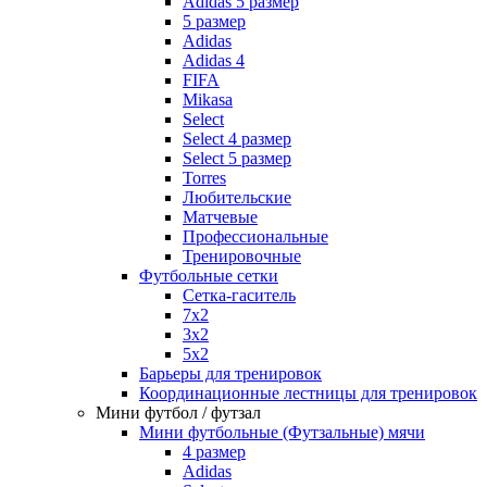
Adidas 5 размер
5 размер
Adidas
Adidas 4
FIFA
Mikasa
Select
Select 4 размер
Select 5 размер
Torres
Любительские
Матчевые
Профессиональные
Тренировочные
Футбольные сетки
Сетка-гаситель
7x2
3х2
5х2
Барьеры для тренировок
Координационные лестницы для тренировок
Мини футбол / футзал
Мини футбольные (Футзальные) мячи
4 размер
Adidas