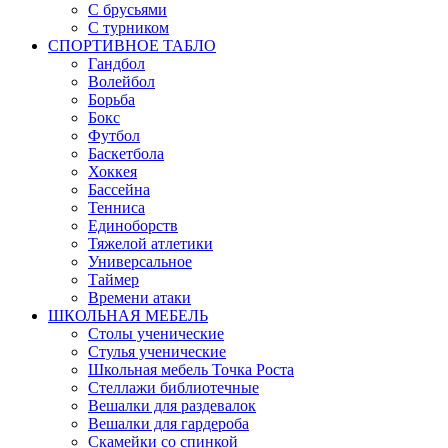
С брусьями
С турником
СПОРТИВНОЕ ТАБЛО
Гандбол
Волейбол
Борьба
Бокс
Футбол
Баскетбола
Хоккея
Бассейна
Тенниса
Единоборств
Тяжелой атлетики
Универсальное
Таймер
Времени атаки
ШКОЛЬНАЯ МЕБЕЛЬ
Столы ученические
Стулья ученические
Школьная мебель Точка Роста
Стеллажи библиотечные
Вешалки для раздевалок
Вешалки для гардероба
Скамейки со спинкой