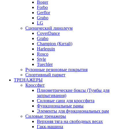
Boger
Forbo
Gerflor
Grabo
LG
Сценический линолеум
CoverDance
Grabo
Champion (Китай)
Harlequin
Rosco
Style
Tuechler
Рулонные резиновые покрытия
Спортивный паркет
ТРЕНАЖЕРЫ
Кроссфит
Плиометрические боксы (Тумбы для
запрыгивания)
Силовые сани для кроссфита
Функциональные рамы
Элементы для функциональных рам
Силовые тренажеры
Верхняя тяга на свободных весах
Гакк-машина