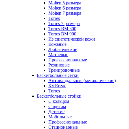
Molten 5 размера
Molten 6 размера
Molten 7 размера
Torres
Torres 7 размера
Torres BM 300
Torres BM 900
Из синтетической кожи
Кожаные
Любительские
Матчевые
Профессиональные
Резиновые
Тренировочные
Баскетбольные сетки
Антивандальные (металлические)
Kv.Rezac
Torres
Баскетбольные стойки
С кольцом
С щитом
Детские
Мобильные
Профессиональные
Стационарные