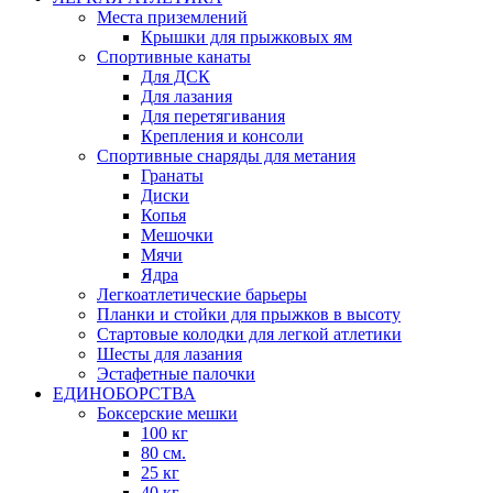
Места приземлений
Крышки для прыжковых ям
Спортивные канаты
Для ДСК
Для лазания
Для перетягивания
Крепления и консоли
Спортивные снаряды для метания
Гранаты
Диски
Копья
Мешочки
Мячи
Ядра
Легкоатлетические барьеры
Планки и стойки для прыжков в высоту
Стартовые колодки для легкой атлетики
Шесты для лазания
Эстафетные палочки
ЕДИНОБОРСТВА
Боксерские мешки
100 кг
80 см.
25 кг
40 кг