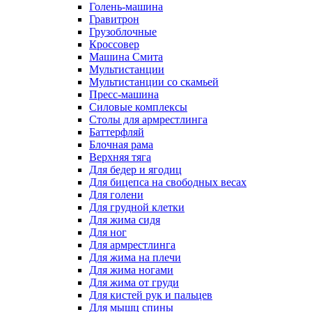
Голень-машина
Гравитрон
Грузоблочные
Кроссовер
Машина Смита
Мультистанции
Мультистанции со скамьей
Пресс-машина
Силовые комплексы
Столы для армрестлинга
Баттерфляй
Блочная рама
Верхняя тяга
Для бедер и ягодиц
Для бицепса на свободных весах
Для голени
Для грудной клетки
Для жима сидя
Для ног
Для армрестлинга
Для жима на плечи
Для жима ногами
Для жима от груди
Для кистей рук и пальцев
Для мышц спины