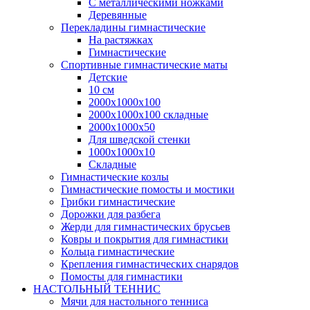
С металлическими ножками
Деревянные
Перекладины гимнастические
На растяжках
Гимнастические
Спортивные гимнастические маты
Детские
10 см
2000х1000х100
2000х1000х100 складные
2000х1000х50
Для шведской стенки
1000х1000х10
Складные
Гимнастические козлы
Гимнастические помосты и мостики
Грибки гимнастические
Дорожки для разбега
Жерди для гимнастических брусьев
Ковры и покрытия для гимнастики
Кольца гимнастические
Крепления гимнастических снарядов
Помосты для гимнастики
НАСТОЛЬНЫЙ ТЕННИС
Мячи для настольного тенниса