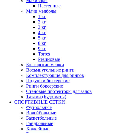
Макивары
Настенные
Мячи медболы
1 кг
2 кг
3 кг
4 кг
5 кг
8 кг
9 кг
Torres
Резиновые
Болгарские мешки
Восьмиугольные ринги
Комплектующие для рингов
Подушки боксерские
Ринги боксерские
Стеновые протекторы для залов
Татами (Будо маты)
СПОРТИВНЫЕ СЕТКИ
Футбольные
Волейбольные
Баскетбольные
Гандбольные
Хоккейные