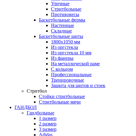
Уличные
Стритбольные
Противовесы
Баскетбольные фермы
Настенные
Складные
Баскетбольные щиты
1800х1050 мм
Из оргстекла
Из оргстекла 10 мм
Из фанеры
На металлической раме
С кольцом
Профессиональные
Тренировочные
Защита для щитов и стоек
Стритбол
Стойки стритбольные
Стритбольные мячи
ГАНДБОЛ
Гандбольные
1 размер
2 размер
3 размер
Adidas