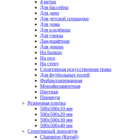
4 метра
Для бассейна
Для дачи
Для детской площадки
Для дома
Для кладбища
Для улицы
Ландшафтная
Для декора
На балкон
На пол
На стену
Спортивная искусственная трава
Для футбольных полей
Фибриллированная
Монофиламентная
Цветная
Премиум
Резиновая плитка
500х500х10 мм
500х500х20 мм
500х500х30 мм
500х500х40 мм
Спортивный линолеум
Champion (Китай)