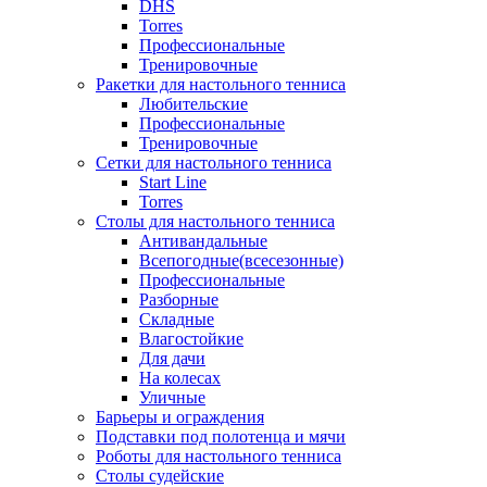
DHS
Torres
Профессиональные
Тренировочные
Ракетки для настольного тенниса
Любительские
Профессиональные
Тренировочные
Сетки для настольного тенниса
Start Line
Torres
Столы для настольного тенниса
Антивандальные
Всепогодные(всесезонные)
Профессиональные
Разборные
Складные
Влагостойкие
Для дачи
На колесах
Уличные
Барьеры и ограждения
Подставки под полотенца и мячи
Роботы для настольного тенниса
Столы судейские