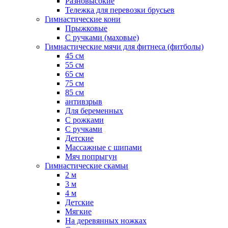
Разновысокие
Тележка для перевозки брусьев
Гимнастические кони
Прыжковые
С ручками (маховые)
Гимнастические мячи для фитнеса (фитболы)
45 см
55 см
65 см
75 см
85 см
антивзрыв
Для беременных
С рожками
С ручками
Детские
Массажные с шипами
Мяч попрыгун
Гимнастические скамьи
2 м
3 м
4 м
Детские
Мягкие
На деревянных ножках