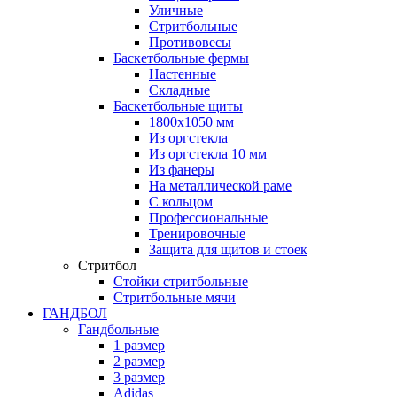
Уличные
Стритбольные
Противовесы
Баскетбольные фермы
Настенные
Складные
Баскетбольные щиты
1800х1050 мм
Из оргстекла
Из оргстекла 10 мм
Из фанеры
На металлической раме
С кольцом
Профессиональные
Тренировочные
Защита для щитов и стоек
Стритбол
Стойки стритбольные
Стритбольные мячи
ГАНДБОЛ
Гандбольные
1 размер
2 размер
3 размер
Adidas