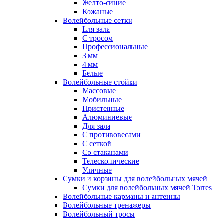
Желто-синие
Кожаные
Волейбольные сетки
Lля зала
C тросом
Профессиональные
3 мм
4 мм
Белые
Волейбольные стойки
Массовые
Мобильные
Пристенные
Алюминиевые
Для зала
С противовесами
С сеткой
Со стаканами
Телескопические
Уличные
Сумки и корзины для волейбольных мячей
Сумки для волейбольных мячей Torres
Волейбольные карманы и антенны
Волейбольные тренажеры
Волейбольный тросы