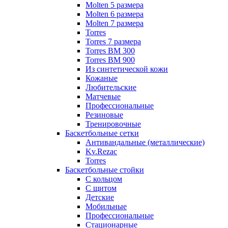
Molten 5 размера
Molten 6 размера
Molten 7 размера
Torres
Torres 7 размера
Torres BM 300
Torres BM 900
Из синтетической кожи
Кожаные
Любительские
Матчевые
Профессиональные
Резиновые
Тренировочные
Баскетбольные сетки
Антивандальные (металлические)
Kv.Rezac
Torres
Баскетбольные стойки
С кольцом
С щитом
Детские
Мобильные
Профессиональные
Стационарные