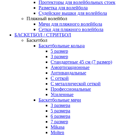
Протекторы для волейбольных стоек
Разметка для волейбола
Судейские вышки для волейбола
Пляжный волейбол
Мячи для пляжного волейбола
Сетки для пляжного волейбола
БАСКЕТБОЛ / СТРИТБОЛ
Баскетбол
Баскетбольные кольца
5 размер
3 размер
Стандартные 45 см (7 размер)
Амортизационные
Антивандальные
С сеткой
С металлической сеткой
Профессиональные
Усиленные
Баскетбольные мячи
3 размера
5 размера
6 размера
7 размер
Mikasa
Molten