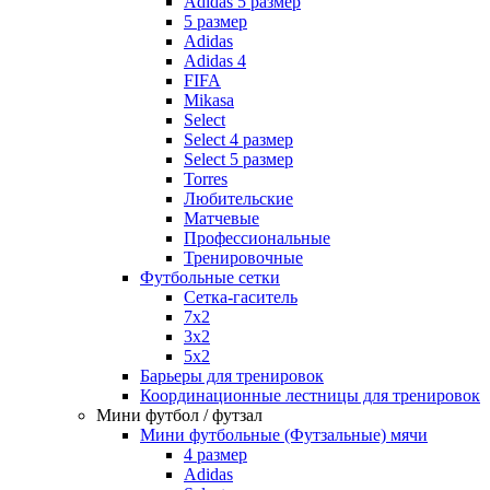
Adidas 5 размер
5 размер
Adidas
Adidas 4
FIFA
Mikasa
Select
Select 4 размер
Select 5 размер
Torres
Любительские
Матчевые
Профессиональные
Тренировочные
Футбольные сетки
Сетка-гаситель
7x2
3х2
5х2
Барьеры для тренировок
Координационные лестницы для тренировок
Мини футбол / футзал
Мини футбольные (Футзальные) мячи
4 размер
Adidas