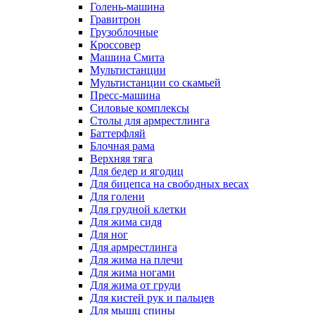
Голень-машина
Гравитрон
Грузоблочные
Кроссовер
Машина Смита
Мультистанции
Мультистанции со скамьей
Пресс-машина
Силовые комплексы
Столы для армрестлинга
Баттерфляй
Блочная рама
Верхняя тяга
Для бедер и ягодиц
Для бицепса на свободных весах
Для голени
Для грудной клетки
Для жима сидя
Для ног
Для армрестлинга
Для жима на плечи
Для жима ногами
Для жима от груди
Для кистей рук и пальцев
Для мышц спины