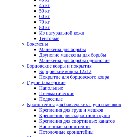
45 кг
50 кг
60 кг
70 кг
80 кг
Из натуральной кожи
Тентовые
Боксмены
Манекены для борьбы
Двуногие манекены для борьбы
Манекены для борьбы одноногие
Борцовские ковры и покрытия
Борцовские ковры 12х12
Покрытие для борцовского ковра
Груши боксерские
Напольные
Пневматические
Подвесные
Кронштейны для боксерских груш и мешков
Крепления для груш и мешков
Крепления для скоростной груши
Крепления для спортивных канатов
Настенные кронштейны
Потолочные кронштейны