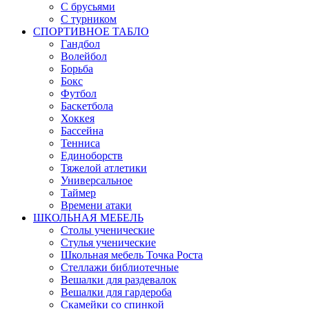
С брусьями
С турником
СПОРТИВНОЕ ТАБЛО
Гандбол
Волейбол
Борьба
Бокс
Футбол
Баскетбола
Хоккея
Бассейна
Тенниса
Единоборств
Тяжелой атлетики
Универсальное
Таймер
Времени атаки
ШКОЛЬНАЯ МЕБЕЛЬ
Столы ученические
Стулья ученические
Школьная мебель Точка Роста
Стеллажи библиотечные
Вешалки для раздевалок
Вешалки для гардероба
Скамейки со спинкой