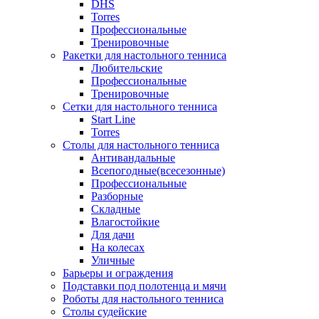
DHS
Torres
Профессиональные
Тренировочные
Ракетки для настольного тенниса
Любительские
Профессиональные
Тренировочные
Сетки для настольного тенниса
Start Line
Torres
Столы для настольного тенниса
Антивандальные
Всепогодные(всесезонные)
Профессиональные
Разборные
Складные
Влагостойкие
Для дачи
На колесах
Уличные
Барьеры и ограждения
Подставки под полотенца и мячи
Роботы для настольного тенниса
Столы судейские