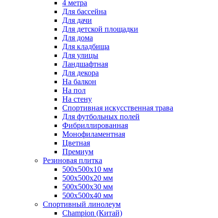
4 метра
Для бассейна
Для дачи
Для детской площадки
Для дома
Для кладбища
Для улицы
Ландшафтная
Для декора
На балкон
На пол
На стену
Спортивная искусственная трава
Для футбольных полей
Фибриллированная
Монофиламентная
Цветная
Премиум
Резиновая плитка
500х500х10 мм
500х500х20 мм
500х500х30 мм
500х500х40 мм
Спортивный линолеум
Champion (Китай)