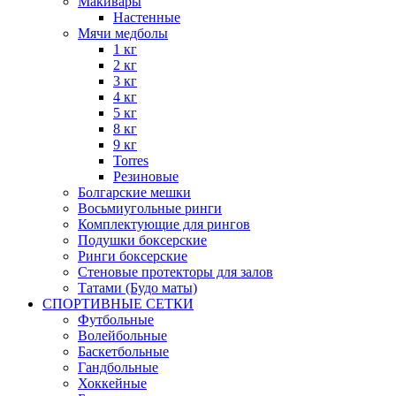
Макивары
Настенные
Мячи медболы
1 кг
2 кг
3 кг
4 кг
5 кг
8 кг
9 кг
Torres
Резиновые
Болгарские мешки
Восьмиугольные ринги
Комплектующие для рингов
Подушки боксерские
Ринги боксерские
Стеновые протекторы для залов
Татами (Будо маты)
СПОРТИВНЫЕ СЕТКИ
Футбольные
Волейбольные
Баскетбольные
Гандбольные
Хоккейные