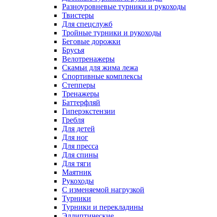
Разноуровневые турники и рукоходы
Твистеры
Для спецслужб
Тройные турники и рукоходы
Беговые дорожки
Брусья
Велотренажеры
Скамьи для жима лежа
Спортивные комплексы
Степперы
Тренажеры
Баттерфляй
Гиперэкстензии
Гребля
Для детей
Для ног
Для пресса
Для спины
Для тяги
Маятник
Рукоходы
С изменяемой нагрузкой
Турники
Турники и перекладины
Эллиптические