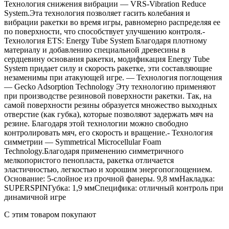
Технология снижения вибрации — VRS-Vibration Reduce
System.Эта технология позволяет гасить колебания и
вибрации ракетки во время игры, равномерно распределяя ее
по поверхности, что способствует улучшению контроля.-
Технология ETS: Energy Tube System Благодаря плотному
материалу и добавлению специальной древесины в
сердцевину основания ракетки, модификация Energy Tube
System придает силу и скорость ракетке, эти составляющие
незаменимы при атакующей игре. — Технология поглощения
— Gecko Adsorption Technology Эту технологию применяют
при производстве резиновой поверхности ракетки. Так, на
самой поверхности резины образуется множество выходных
отверстие (как губка), которые позволяют задержать мяч на
резине. Благодаря этой технологии можно свободно
контролировать мяч, его скорость и вращение.- Технология
симметрии — Symmetrical Microcellular Foam
Technology.Благодаря применению симметричного
мелкопористого пенопласта, ракетка отличается
эластичностью, легкостью и хорошим энергопоглощением.
Основание: 5-слойное из прочной фанеры. 9,8 ммНакладка:
SUPERSPINГубка: 1,9 ммСпецифика: отличный контроль при
динамичной игре
С этим товаром покупают