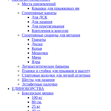
Места приземлений
Крышки для прыжковых ям
Спортивные канаты
Для ДСК
Для лазания
Для перетягивания
Крепления и консоли
Спортивные снаряды для метания
Гранаты
Диски
Копья
Мешочки
Мячи
Ядра
Легкоатлетические барьеры
Планки и стойки для прыжков в высоту
Стартовые колодки для легкой атлетики
Шесты для лазания
Эстафетные палочки
ЕДИНОБОРСТВА
Боксерские мешки
100 кг
80 см.
25 кг
40 кг