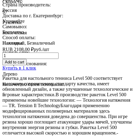
Скорость:
Страна производитель:
Россия
97
Доставка по г. Екатеринбург:
Уточняйте
Рукоятка:
Самовывоз:
Бесплатно
Коническая
Способ оплаты:
Накладка:
Наличный, Безналичный
RUB
2108,00
₽
руб.
/шт
SUPER SPIN
Quantity
Add to cart
Материал основания:
Купить в 1 клик
Дерево
Ракетка для настольного тенниса Level 500 соответствует
высокому современному стандарту качества, имеет
Количество слоев основания:
обновленный дизайн, а также улучшенные технологические и
5
игровые характеристики.В производстве ракеток Level 500
применены новейшие технологии: — Технология натяжения
— TR. Tension Il TechnologyБлагодаря применению
модифицированных полимерных материалов здесь
технология натяжения доведена до совершенства. При игре
резина хорошо поглощает атакующие удары мячей, улучшены
внутренняя энергия резины и губки. Ракетка Level 500
отличается высокой скоростью и хорошим вращением.-