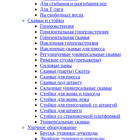
Для сгибания и разгибания ног
Для Т-тяги
На свободных весах
Скамьи и стойки
Гиперэкстензия
Горизонтальная гиперэкстензия
Горизонтальная скамья
Наклонная гиперэкстензия
Наклонные скамьи для пресса
Регулируемые универсальные скамьи
Римские стулья (тренажеры)
Силовые рамы
Скамьи (парты) Скотта
Скамьи для пресса
Скамьи под штангу
Складные универсальные скамьи
Стойки для жима и приседа
Стойки для жима лежа
Стойки для приседаний со штангой
Стойки для штанги
Стойки со страховочной платформой
Универсальные скамьи
Уличное оборудование
Брусья, турники, рукоходы
Двойные турники и рукоходы