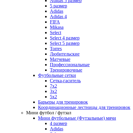
Adidas 5 размер
5 размер
Adidas
Adidas 4
FIFA
Mikasa
Select
Select 4 размер
Select 5 размер
Torres
Любительские
Матчевые
Профессиональные
Тренировочные
Футбольные сетки
Сетка-гаситель
7x2
3х2
5х2
Барьеры для тренировок
Координационные лестницы для тренировок
Мини футбол / футзал
Мини футбольные (Футзальные) мячи
4 размер
Adidas