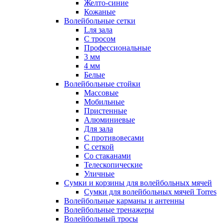
Желто-синие
Кожаные
Волейбольные сетки
Lля зала
C тросом
Профессиональные
3 мм
4 мм
Белые
Волейбольные стойки
Массовые
Мобильные
Пристенные
Алюминиевые
Для зала
С противовесами
С сеткой
Со стаканами
Телескопические
Уличные
Сумки и корзины для волейбольных мячей
Сумки для волейбольных мячей Torres
Волейбольные карманы и антенны
Волейбольные тренажеры
Волейбольный тросы