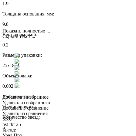
1.9
Толщина основания, мм:
9.8
Показать полностью ...
Вес с упаковкой:
Скрыть текст ...
0.2
Размеры упаковки:
25x18x4
Объем товара:
0.002
Уровень игры:
Добавить в избранное
Удалить из избранного
Тренировочные
Добавить в сравнение
Удалить из сравнения
Количество звезд:
SKU:
nst-rkt-25
5
Бренд:
Урал Про