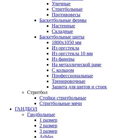
Уличные
Стритбольные
Противовесы
Баскетбольные фермы
Настенные
Складные
Баскетбольные щиты
1800х1050 мм
Из оргстекла
Из оргстекла 10 мм
Из фанеры
На металлической раме
С кольцом
Профессиональные
Тренировочные
Защита для щитов и стоек
Стритбол
Стойки стритбольные
Стритбольные мячи
ГАНДБОЛ
Гандбольные
1 размер
2 размер
3 размер
Adidas