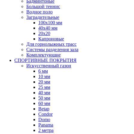
Бадминтоные
Большой теннис
Водное поло
Заградительные
100х100 мм
40х40 мм
20х20
Капроновые
Для горнолыжных трасс
Системы разделения зала
Комплектующие
СПОРТИВНЫЕ ПОКРЫТИЯ
Искусственный газон
6 мм
10 мм
20 мм
25 мм
40 мм
50 мм
60 мм
Betap
Condor
Domo
Panama
2 метра