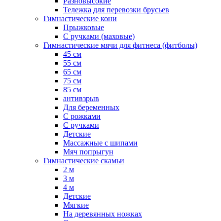
Разновысокие
Тележка для перевозки брусьев
Гимнастические кони
Прыжковые
С ручками (маховые)
Гимнастические мячи для фитнеса (фитболы)
45 см
55 см
65 см
75 см
85 см
антивзрыв
Для беременных
С рожками
С ручками
Детские
Массажные с шипами
Мяч попрыгун
Гимнастические скамьи
2 м
3 м
4 м
Детские
Мягкие
На деревянных ножках