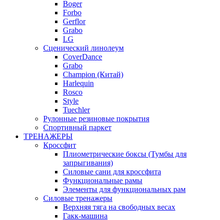
Boger
Forbo
Gerflor
Grabo
LG
Сценический линолеум
CoverDance
Grabo
Champion (Китай)
Harlequin
Rosco
Style
Tuechler
Рулонные резиновые покрытия
Спортивный паркет
ТРЕНАЖЕРЫ
Кроссфит
Плиометрические боксы (Тумбы для
запрыгивания)
Силовые сани для кроссфита
Функциональные рамы
Элементы для функциональных рам
Силовые тренажеры
Верхняя тяга на свободных весах
Гакк-машина