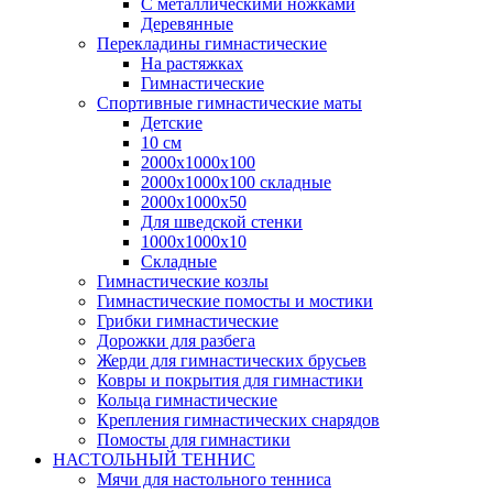
С металлическими ножками
Деревянные
Перекладины гимнастические
На растяжках
Гимнастические
Спортивные гимнастические маты
Детские
10 см
2000х1000х100
2000х1000х100 складные
2000х1000х50
Для шведской стенки
1000х1000х10
Складные
Гимнастические козлы
Гимнастические помосты и мостики
Грибки гимнастические
Дорожки для разбега
Жерди для гимнастических брусьев
Ковры и покрытия для гимнастики
Кольца гимнастические
Крепления гимнастических снарядов
Помосты для гимнастики
НАСТОЛЬНЫЙ ТЕННИС
Мячи для настольного тенниса