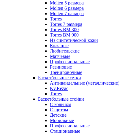
Molten 5 размера
Molten 6 размера
Molten 7 размера
Torres
Torres 7 размера
Torres BM 300
Torres BM 900
Из синтетической кожи
Кожаные
Любительские
Матчевые
Профессиональные
Резиновые
Тренировочные
Баскетбольные сетки
Антивандальные (металлические)
Kv.Rezac
Torres
Баскетбольные стойки
С кольцом
С щитом
Детские
Мобильные
Профессиональные
Стационарные