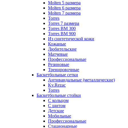
Molten 5 размера
Molten 6 размера
Molten 7 размера
Torres
Torres 7 размера
Torres BM 300
Torres BM 900
Из синтетической кожи
Кожаные
Любительские
Матчевые
Профессиональные
Резиновые
Тренировочные
Баскетбольные сетки
Антивандальные (металлические)
Kv.Rezac
Torres
Баскетбольные стойки
С кольцом
С щитом
Детские
Мобильные
Профессиональные
Стационарные