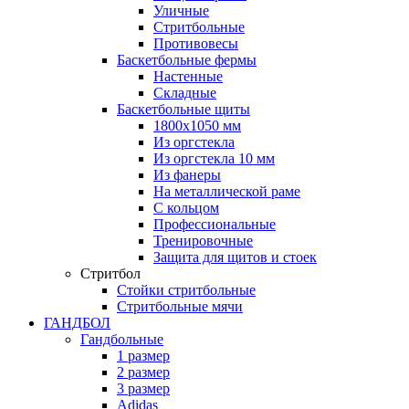
Уличные
Стритбольные
Противовесы
Баскетбольные фермы
Настенные
Складные
Баскетбольные щиты
1800х1050 мм
Из оргстекла
Из оргстекла 10 мм
Из фанеры
На металлической раме
С кольцом
Профессиональные
Тренировочные
Защита для щитов и стоек
Стритбол
Стойки стритбольные
Стритбольные мячи
ГАНДБОЛ
Гандбольные
1 размер
2 размер
3 размер
Adidas