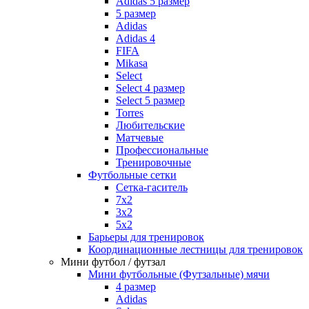
Adidas 5 размер
5 размер
Adidas
Adidas 4
FIFA
Mikasa
Select
Select 4 размер
Select 5 размер
Torres
Любительские
Матчевые
Профессиональные
Тренировочные
Футбольные сетки
Сетка-гаситель
7x2
3х2
5х2
Барьеры для тренировок
Координационные лестницы для тренировок
Мини футбол / футзал
Мини футбольные (Футзальные) мячи
4 размер
Adidas