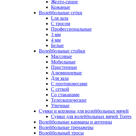
Желто-синие
Кожаные
Волейбольные сетки
Lля зала
C тросом
Профессиональные
3 мм
4 мм
Белые
Волейбольные стойки
Массовые
Мобильные
Пристенные
Алюминиевые
Для зала
С противовесами
С сеткой
Со стаканами
Телескопические
Уличные
Сумки и корзины для волейбольных мячей
Сумки для волейбольных мячей Torres
Волейбольные карманы и антенны
Волейбольные тренажеры
Волейбольный тросы