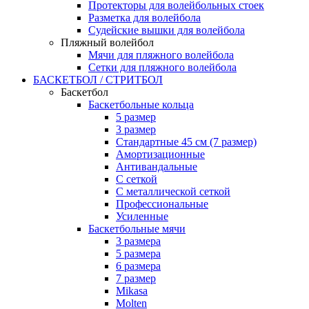
Протекторы для волейбольных стоек
Разметка для волейбола
Судейские вышки для волейбола
Пляжный волейбол
Мячи для пляжного волейбола
Сетки для пляжного волейбола
БАСКЕТБОЛ / СТРИТБОЛ
Баскетбол
Баскетбольные кольца
5 размер
3 размер
Стандартные 45 см (7 размер)
Амортизационные
Антивандальные
С сеткой
С металлической сеткой
Профессиональные
Усиленные
Баскетбольные мячи
3 размера
5 размера
6 размера
7 размер
Mikasa
Molten