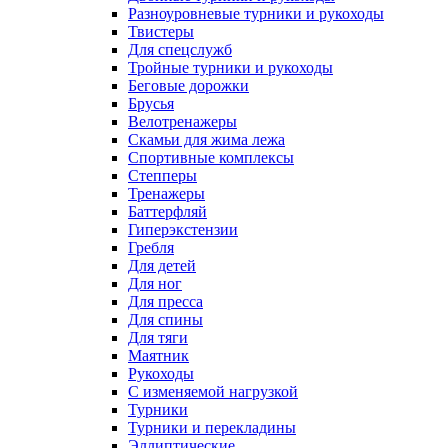
Разноуровневые турники и рукоходы
Твистеры
Для спецслужб
Тройные турники и рукоходы
Беговые дорожки
Брусья
Велотренажеры
Скамьи для жима лежа
Спортивные комплексы
Степперы
Тренажеры
Баттерфляй
Гиперэкстензии
Гребля
Для детей
Для ног
Для пресса
Для спины
Для тяги
Маятник
Рукоходы
С изменяемой нагрузкой
Турники
Турники и перекладины
Эллиптические