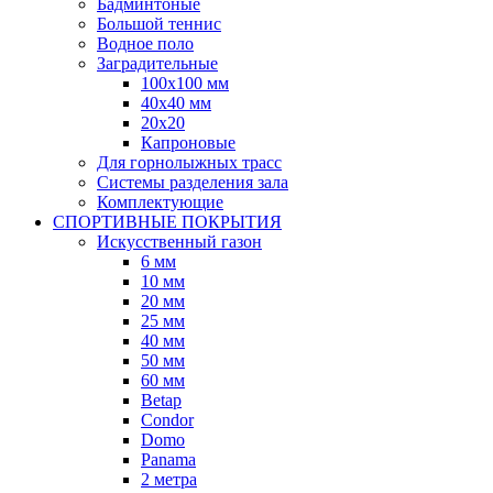
Бадминтоные
Большой теннис
Водное поло
Заградительные
100х100 мм
40х40 мм
20х20
Капроновые
Для горнолыжных трасс
Системы разделения зала
Комплектующие
СПОРТИВНЫЕ ПОКРЫТИЯ
Искусственный газон
6 мм
10 мм
20 мм
25 мм
40 мм
50 мм
60 мм
Betap
Condor
Domo
Panama
2 метра