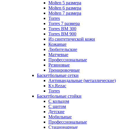
Molten 5 размера
Molten 6 размера
Molten 7 размера
Torres
Torres 7 размера
Torres BM 300
Torres BM 900
Из синтетической кожи
Кожаные
Любительские
Матчевые
Профессиональные
Резиновые
Тренировочные
Баскетбольные сетки
Антивандальные (металлические)
Kv.Rezac
Torres
Баскетбольные стойки
С кольцом
С щитом
Детские
Мобильные
Профессиональные
Стационарные