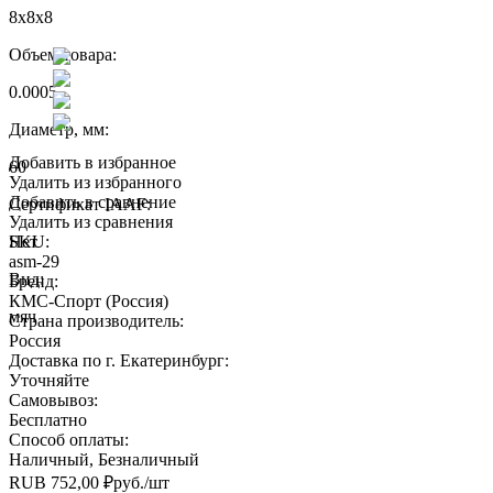
8x8x8
Объем товара:
0.0005
Диаметр, мм:
Добавить в избранное
60
Удалить из избранного
Добавить в сравнение
Сертификат IAAF:
Удалить из сравнения
Нет
SKU:
asm-29
Вид:
Бренд:
КМС-Спорт (Россия)
мяч
Страна производитель:
Россия
Доставка по г. Екатеринбург:
Уточняйте
Самовывоз:
Бесплатно
Способ оплаты:
Наличный, Безналичный
RUB
752,00
₽
руб.
/шт