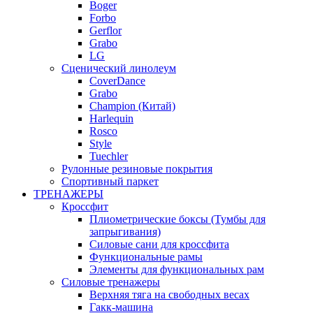
Boger
Forbo
Gerflor
Grabo
LG
Сценический линолеум
CoverDance
Grabo
Champion (Китай)
Harlequin
Rosco
Style
Tuechler
Рулонные резиновые покрытия
Спортивный паркет
ТРЕНАЖЕРЫ
Кроссфит
Плиометрические боксы (Тумбы для
запрыгивания)
Силовые сани для кроссфита
Функциональные рамы
Элементы для функциональных рам
Силовые тренажеры
Верхняя тяга на свободных весах
Гакк-машина