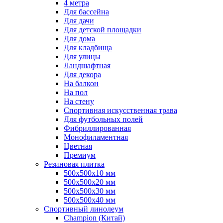
4 метра
Для бассейна
Для дачи
Для детской площадки
Для дома
Для кладбища
Для улицы
Ландшафтная
Для декора
На балкон
На пол
На стену
Спортивная искусственная трава
Для футбольных полей
Фибриллированная
Монофиламентная
Цветная
Премиум
Резиновая плитка
500х500х10 мм
500х500х20 мм
500х500х30 мм
500х500х40 мм
Спортивный линолеум
Champion (Китай)