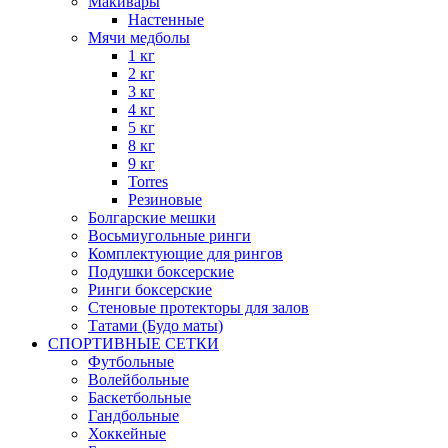
Макивары
Настенные
Мячи медболы
1 кг
2 кг
3 кг
4 кг
5 кг
8 кг
9 кг
Torres
Резиновые
Болгарские мешки
Восьмиугольные ринги
Комплектующие для рингов
Подушки боксерские
Ринги боксерские
Стеновые протекторы для залов
Татами (Будо маты)
СПОРТИВНЫЕ СЕТКИ
Футбольные
Волейбольные
Баскетбольные
Гандбольные
Хоккейные