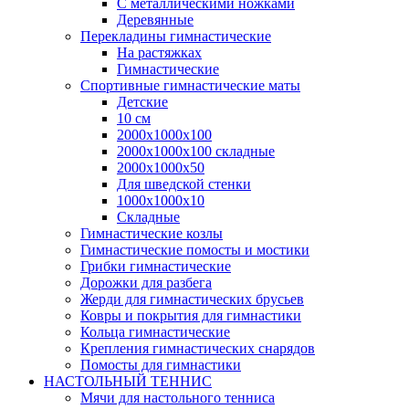
С металлическими ножками
Деревянные
Перекладины гимнастические
На растяжках
Гимнастические
Спортивные гимнастические маты
Детские
10 см
2000х1000х100
2000х1000х100 складные
2000х1000х50
Для шведской стенки
1000х1000х10
Складные
Гимнастические козлы
Гимнастические помосты и мостики
Грибки гимнастические
Дорожки для разбега
Жерди для гимнастических брусьев
Ковры и покрытия для гимнастики
Кольца гимнастические
Крепления гимнастических снарядов
Помосты для гимнастики
НАСТОЛЬНЫЙ ТЕННИС
Мячи для настольного тенниса