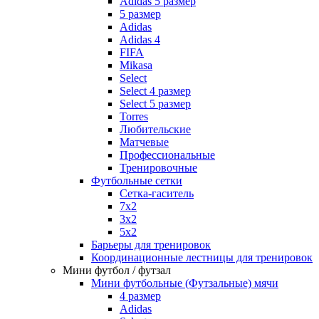
Adidas 5 размер
5 размер
Adidas
Adidas 4
FIFA
Mikasa
Select
Select 4 размер
Select 5 размер
Torres
Любительские
Матчевые
Профессиональные
Тренировочные
Футбольные сетки
Сетка-гаситель
7x2
3х2
5х2
Барьеры для тренировок
Координационные лестницы для тренировок
Мини футбол / футзал
Мини футбольные (Футзальные) мячи
4 размер
Adidas