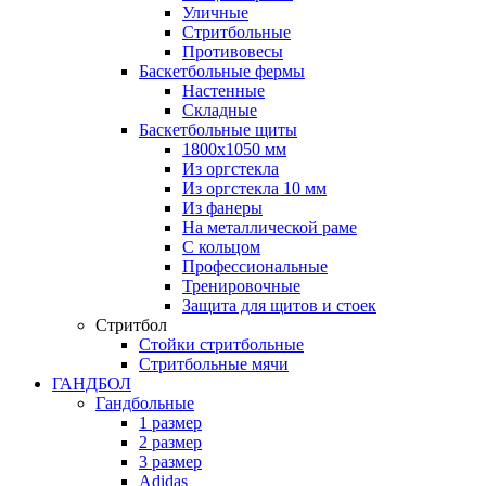
Уличные
Стритбольные
Противовесы
Баскетбольные фермы
Настенные
Складные
Баскетбольные щиты
1800х1050 мм
Из оргстекла
Из оргстекла 10 мм
Из фанеры
На металлической раме
С кольцом
Профессиональные
Тренировочные
Защита для щитов и стоек
Стритбол
Стойки стритбольные
Стритбольные мячи
ГАНДБОЛ
Гандбольные
1 размер
2 размер
3 размер
Adidas