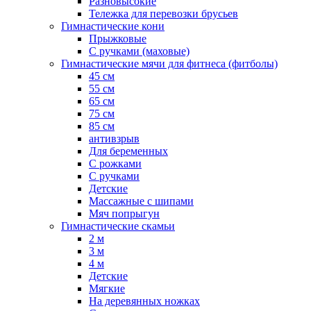
Разновысокие
Тележка для перевозки брусьев
Гимнастические кони
Прыжковые
С ручками (маховые)
Гимнастические мячи для фитнеса (фитболы)
45 см
55 см
65 см
75 см
85 см
антивзрыв
Для беременных
С рожками
С ручками
Детские
Массажные с шипами
Мяч попрыгун
Гимнастические скамьи
2 м
3 м
4 м
Детские
Мягкие
На деревянных ножках