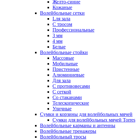
Желто-синие
Кожаные
Волейбольные сетки
Lля зала
C тросом
Профессиональные
3 мм
4 мм
Белые
Волейбольные стойки
Массовые
Мобильные
Пристенные
Алюминиевые
Для зала
С противовесами
С сеткой
Со стаканами
Телескопические
Уличные
Сумки и корзины для волейбольных мячей
Сумки для волейбольных мячей Torres
Волейбольные карманы и антенны
Волейбольные тренажеры
Волейбольный тросы