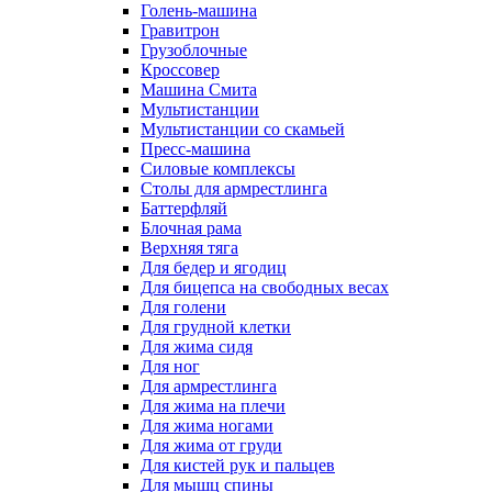
Голень-машина
Гравитрон
Грузоблочные
Кроссовер
Машина Смита
Мультистанции
Мультистанции со скамьей
Пресс-машина
Силовые комплексы
Столы для армрестлинга
Баттерфляй
Блочная рама
Верхняя тяга
Для бедер и ягодиц
Для бицепса на свободных весах
Для голени
Для грудной клетки
Для жима сидя
Для ног
Для армрестлинга
Для жима на плечи
Для жима ногами
Для жима от груди
Для кистей рук и пальцев
Для мышц спины