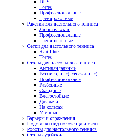
DHS
Torres
Профессиональные
Тренировочные
Ракетки для настольного тенниса
Любительские
Профессиональные
Тренировочные
Сетки для настольного тенниса
Start Line
Torres
Столы для настольного тенниса
Антивандальные
Всепогодные(всесезонные)
Профессиональные
Разборные
Складные
Влагостойкие
Для дачи
На колесах
Уличные
Барьеры и ограждения
Подставки под полотенца и мячи
Роботы для настольного тенниса
Столы судейские