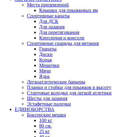
Места приземлений
Крышки для прыжковых ям
Спортивные канаты
Для ДСК
Для лазания
Для перетягивания
Крепления и консоли
Спортивные снаряды для метания
Гранаты
Диски
Копья
Мешочки
Мячи
Ядра
Легкоатлетические барьеры
Планки и стойки для прыжков в высоту
Стартовые колодки для легкой атлетики
Шесты для лазания
Эстафетные палочки
ЕДИНОБОРСТВА
Боксерские мешки
100 кг
80 см.
25 кг
40 кг