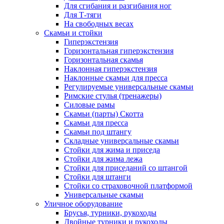
Для сгибания и разгибания ног
Для Т-тяги
На свободных весах
Скамьи и стойки
Гиперэкстензия
Горизонтальная гиперэкстензия
Горизонтальная скамья
Наклонная гиперэкстензия
Наклонные скамьи для пресса
Регулируемые универсальные скамьи
Римские стулья (тренажеры)
Силовые рамы
Скамьи (парты) Скотта
Скамьи для пресса
Скамьи под штангу
Складные универсальные скамьи
Стойки для жима и приседа
Стойки для жима лежа
Стойки для приседаний со штангой
Стойки для штанги
Стойки со страховочной платформой
Универсальные скамьи
Уличное оборудование
Брусья, турники, рукоходы
Двойные турники и рукоходы