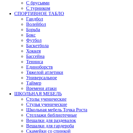
С брусьями
С турником
СПОРТИВНОЕ ТАБЛО
Гандбол
Волейбол
Борьба
Бокс
Футбол
Баскетбола
Хоккея
Бассейна
Тенниса
Единоборств
Тяжелой атлетики
Универсальное
Таймер
Времени атаки
ШКОЛЬНАЯ МЕБЕЛЬ
Столы ученические
Стулья ученические
Школьная мебель Точка Роста
Стеллажи библиотечные
Вешалки для раздевалок
Вешалки для гардероба
Скамейки со спинкой