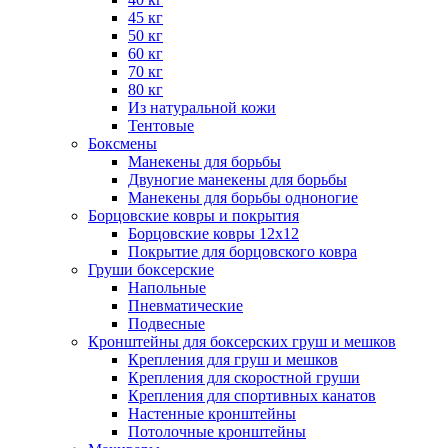
45 кг
50 кг
60 кг
70 кг
80 кг
Из натуральной кожи
Тентовые
Боксмены
Манекены для борьбы
Двуногие манекены для борьбы
Манекены для борьбы одноногие
Борцовские ковры и покрытия
Борцовские ковры 12х12
Покрытие для борцовского ковра
Груши боксерские
Напольные
Пневматические
Подвесные
Кронштейны для боксерских груш и мешков
Крепления для груш и мешков
Крепления для скоростной груши
Крепления для спортивных канатов
Настенные кронштейны
Потолочные кронштейны