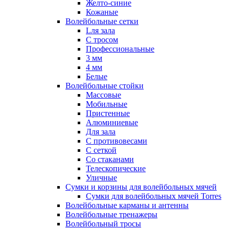
Желто-синие
Кожаные
Волейбольные сетки
Lля зала
C тросом
Профессиональные
3 мм
4 мм
Белые
Волейбольные стойки
Массовые
Мобильные
Пристенные
Алюминиевые
Для зала
С противовесами
С сеткой
Со стаканами
Телескопические
Уличные
Сумки и корзины для волейбольных мячей
Сумки для волейбольных мячей Torres
Волейбольные карманы и антенны
Волейбольные тренажеры
Волейбольный тросы