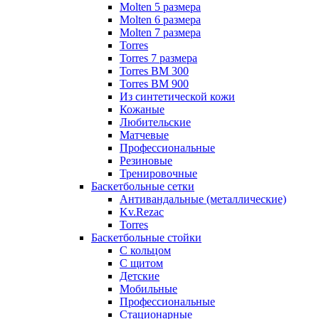
Molten 5 размера
Molten 6 размера
Molten 7 размера
Torres
Torres 7 размера
Torres BM 300
Torres BM 900
Из синтетической кожи
Кожаные
Любительские
Матчевые
Профессиональные
Резиновые
Тренировочные
Баскетбольные сетки
Антивандальные (металлические)
Kv.Rezac
Torres
Баскетбольные стойки
С кольцом
С щитом
Детские
Мобильные
Профессиональные
Стационарные