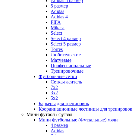
Adidas 5 размер
5 размер
Adidas
Adidas 4
FIFA
Mikasa
Select
Select 4 размер
Select 5 размер
Torres
Любительские
Матчевые
Профессиональные
Тренировочные
Футбольные сетки
Сетка-гаситель
7x2
3х2
5х2
Барьеры для тренировок
Координационные лестницы для тренировок
Мини футбол / футзал
Мини футбольные (Футзальные) мячи
4 размер
Adidas