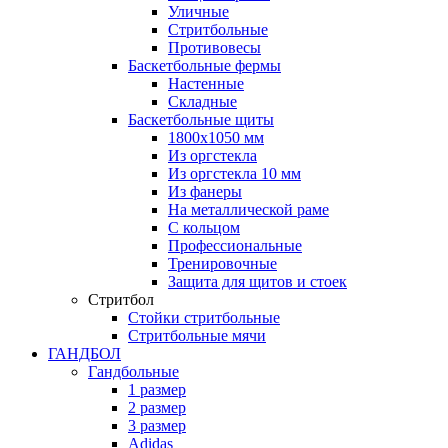
Уличные
Стритбольные
Противовесы
Баскетбольные фермы
Настенные
Складные
Баскетбольные щиты
1800х1050 мм
Из оргстекла
Из оргстекла 10 мм
Из фанеры
На металлической раме
С кольцом
Профессиональные
Тренировочные
Защита для щитов и стоек
Стритбол
Стойки стритбольные
Стритбольные мячи
ГАНДБОЛ
Гандбольные
1 размер
2 размер
3 размер
Adidas