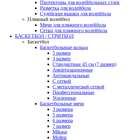
Протекторы для волейбольных стоек
Разметка для волейбола
Судейские вышки для волейбола
Пляжный волейбол
Мячи для пляжного волейбола
Сетки для пляжного волейбола
БАСКЕТБОЛ / СТРИТБОЛ
Баскетбол
Баскетбольные кольца
5 размер
3 размер
Стандартные 45 см (7 размер)
Амортизационные
Антивандальные
С сеткой
С металлической сеткой
Профессиональные
Усиленные
Баскетбольные мячи
3 размера
5 размера
6 размера
7 размер
Mikasa
Molten