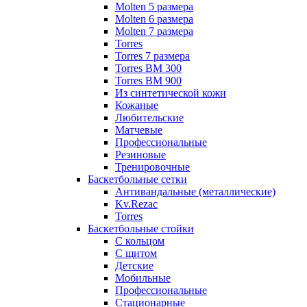
Molten 5 размера
Molten 6 размера
Molten 7 размера
Torres
Torres 7 размера
Torres BM 300
Torres BM 900
Из синтетической кожи
Кожаные
Любительские
Матчевые
Профессиональные
Резиновые
Тренировочные
Баскетбольные сетки
Антивандальные (металлические)
Kv.Rezac
Torres
Баскетбольные стойки
С кольцом
С щитом
Детские
Мобильные
Профессиональные
Стационарные