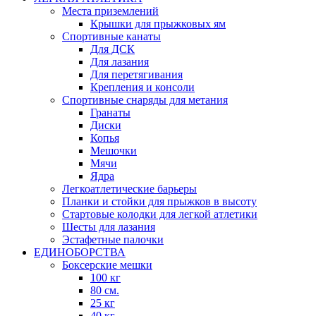
Места приземлений
Крышки для прыжковых ям
Спортивные канаты
Для ДСК
Для лазания
Для перетягивания
Крепления и консоли
Спортивные снаряды для метания
Гранаты
Диски
Копья
Мешочки
Мячи
Ядра
Легкоатлетические барьеры
Планки и стойки для прыжков в высоту
Стартовые колодки для легкой атлетики
Шесты для лазания
Эстафетные палочки
ЕДИНОБОРСТВА
Боксерские мешки
100 кг
80 см.
25 кг
40 кг