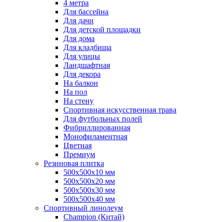
4 метра
Для бассейна
Для дачи
Для детской площадки
Для дома
Для кладбища
Для улицы
Ландшафтная
Для декора
На балкон
На пол
На стену
Спортивная искусственная трава
Для футбольных полей
Фибриллированная
Монофиламентная
Цветная
Премиум
Резиновая плитка
500х500х10 мм
500х500х20 мм
500х500х30 мм
500х500х40 мм
Спортивный линолеум
Champion (Китай)