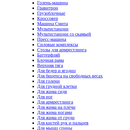
Голень-машина
Гравитрон
Грузоблочные
Кроссовер
Машина Смита
Мультистанции
Мультистанции со скамьей
Пресс-машина
Силовые комплексы
Столы для армрестлинга
Баттерфляй
Блочная рама
Верхняя тяга
Для бедер и ягодиц
Для бицепса на свободных весах
Для голени
Для грудной клетки
Для жима сидя
Для ног
Для армрестлинга
Для жима на плечи
Для жима ногами
Для жима от груди
Для кистей рук и пальцев
Для мышц спины