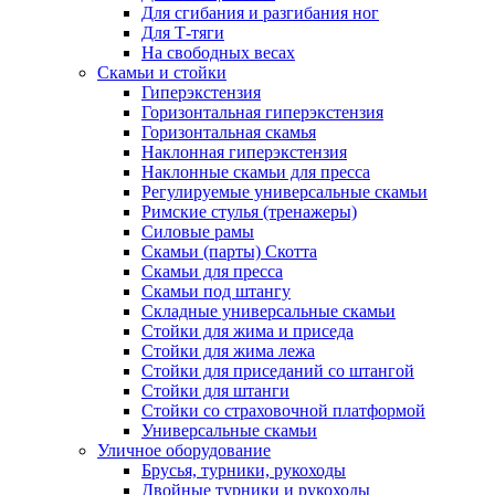
Для сгибания и разгибания ног
Для Т-тяги
На свободных весах
Скамьи и стойки
Гиперэкстензия
Горизонтальная гиперэкстензия
Горизонтальная скамья
Наклонная гиперэкстензия
Наклонные скамьи для пресса
Регулируемые универсальные скамьи
Римские стулья (тренажеры)
Силовые рамы
Скамьи (парты) Скотта
Скамьи для пресса
Скамьи под штангу
Складные универсальные скамьи
Стойки для жима и приседа
Стойки для жима лежа
Стойки для приседаний со штангой
Стойки для штанги
Стойки со страховочной платформой
Универсальные скамьи
Уличное оборудование
Брусья, турники, рукоходы
Двойные турники и рукоходы