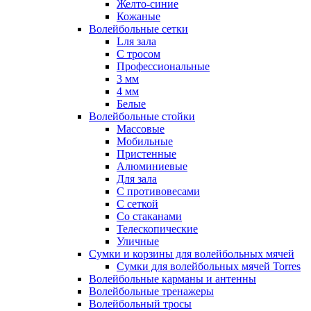
Желто-синие
Кожаные
Волейбольные сетки
Lля зала
C тросом
Профессиональные
3 мм
4 мм
Белые
Волейбольные стойки
Массовые
Мобильные
Пристенные
Алюминиевые
Для зала
С противовесами
С сеткой
Со стаканами
Телескопические
Уличные
Сумки и корзины для волейбольных мячей
Сумки для волейбольных мячей Torres
Волейбольные карманы и антенны
Волейбольные тренажеры
Волейбольный тросы