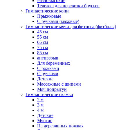
Разновысокие
Тележка для перевозки брусьев
Гимнастические кони
Прыжковые
С ручками (маховые)
Гимнастические мячи для фитнеса (фитболы)
45 см
55 см
65 см
75 см
85 см
антивзрыв
Для беременных
С рожками
С ручками
Детские
Массажные с шипами
Мяч попрыгун
Гимнастические скамьи
2 м
3 м
4 м
Детские
Мягкие
На деревянных ножках