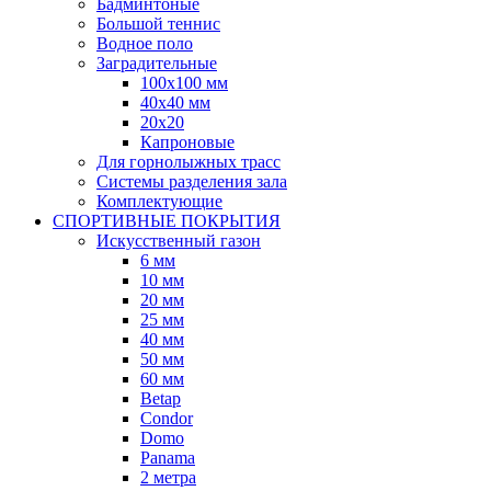
Бадминтоные
Большой теннис
Водное поло
Заградительные
100х100 мм
40х40 мм
20х20
Капроновые
Для горнолыжных трасс
Системы разделения зала
Комплектующие
СПОРТИВНЫЕ ПОКРЫТИЯ
Искусственный газон
6 мм
10 мм
20 мм
25 мм
40 мм
50 мм
60 мм
Betap
Condor
Domo
Panama
2 метра