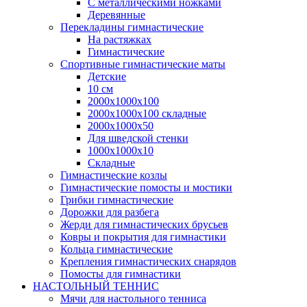
С металлическими ножками
Деревянные
Перекладины гимнастические
На растяжках
Гимнастические
Спортивные гимнастические маты
Детские
10 см
2000х1000х100
2000х1000х100 складные
2000х1000х50
Для шведской стенки
1000х1000х10
Складные
Гимнастические козлы
Гимнастические помосты и мостики
Грибки гимнастические
Дорожки для разбега
Жерди для гимнастических брусьев
Ковры и покрытия для гимнастики
Кольца гимнастические
Крепления гимнастических снарядов
Помосты для гимнастики
НАСТОЛЬНЫЙ ТЕННИС
Мячи для настольного тенниса