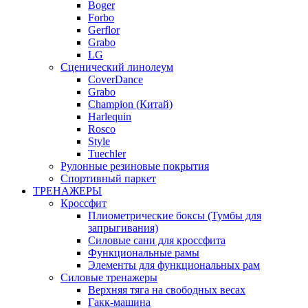
Boger
Forbo
Gerflor
Grabo
LG
Сценический линолеум
CoverDance
Grabo
Champion (Китай)
Harlequin
Rosco
Style
Tuechler
Рулонные резиновые покрытия
Спортивный паркет
ТРЕНАЖЕРЫ
Кроссфит
Плиометрические боксы (Тумбы для
запрыгивания)
Силовые сани для кроссфита
Функциональные рамы
Элементы для функциональных рам
Силовые тренажеры
Верхняя тяга на свободных весах
Гакк-машина