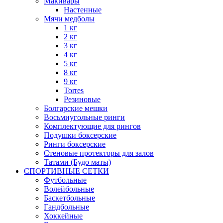
Макивары
Настенные
Мячи медболы
1 кг
2 кг
3 кг
4 кг
5 кг
8 кг
9 кг
Torres
Резиновые
Болгарские мешки
Восьмиугольные ринги
Комплектующие для рингов
Подушки боксерские
Ринги боксерские
Стеновые протекторы для залов
Татами (Будо маты)
СПОРТИВНЫЕ СЕТКИ
Футбольные
Волейбольные
Баскетбольные
Гандбольные
Хоккейные