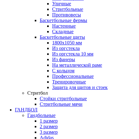
Уличные
Стритбольные
Противовесы
Баскетбольные фермы
Настенные
Складные
Баскетбольные щиты
1800х1050 мм
Из оргстекла
Из оргстекла 10 мм
Из фанеры
На металлической раме
С кольцом
Профессиональные
Тренировочные
Защита для щитов и стоек
Стритбол
Стойки стритбольные
Стритбольные мячи
ГАНДБОЛ
Гандбольные
1 размер
2 размер
3 размер
Adidas