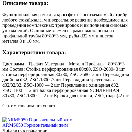
Описание товара:
Функциональная рама для кроссфита – неотъемлемый атрибут
любого crossfit-зала, универсальное решение необходимое для
проведения комплексных тренировок и выполнения силовых
упражнений. Основные элементы рамы выполнены из
профильной трубы 80*80*3 мм,трубы d32 мм и листов
металла 8 и 10 мм.
Характеристики товара:
Цвет рамы Графит Материал Металл Профиль 80*80*3
мм Состав: Стойка перфорированная 80х80, ZSO-2680- 3 шт
Стойка перфорированная 80х80, ZSO-3680 -2 шт Перекладина
двойная d32, ZSO-1800 -3 шт Перекладина треугольная
d32/32/32, ZSO-1800 — 2 шт Перекладина одинарная d32,
ZSO-1100 — 2 шт Балка перфорированная УСИЛЕННАЯ
80х80, ZSO-1800 — 2 шт Крюки для штанги, ZSO, (пара)-2 шт
С этим товаром покупают
ARMS050 Горизонтальный жим
Добавить в избранное