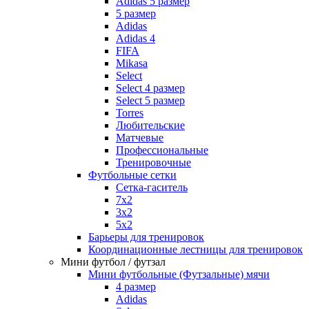
Adidas 5 размер
5 размер
Adidas
Adidas 4
FIFA
Mikasa
Select
Select 4 размер
Select 5 размер
Torres
Любительские
Матчевые
Профессиональные
Тренировочные
Футбольные сетки
Сетка-гаситель
7x2
3х2
5х2
Барьеры для тренировок
Координационные лестницы для тренировок
Мини футбол / футзал
Мини футбольные (Футзальные) мячи
4 размер
Adidas