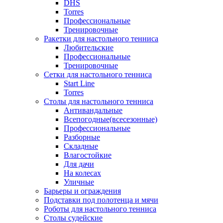
DHS
Torres
Профессиональные
Тренировочные
Ракетки для настольного тенниса
Любительские
Профессиональные
Тренировочные
Сетки для настольного тенниса
Start Line
Torres
Столы для настольного тенниса
Антивандальные
Всепогодные(всесезонные)
Профессиональные
Разборные
Складные
Влагостойкие
Для дачи
На колесах
Уличные
Барьеры и ограждения
Подставки под полотенца и мячи
Роботы для настольного тенниса
Столы судейские