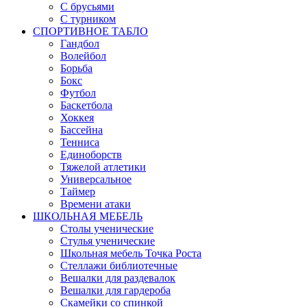
С брусьями
С турником
СПОРТИВНОЕ ТАБЛО
Гандбол
Волейбол
Борьба
Бокс
Футбол
Баскетбола
Хоккея
Бассейна
Тенниса
Единоборств
Тяжелой атлетики
Универсальное
Таймер
Времени атаки
ШКОЛЬНАЯ МЕБЕЛЬ
Столы ученические
Стулья ученические
Школьная мебель Точка Роста
Стеллажи библиотечные
Вешалки для раздевалок
Вешалки для гардероба
Скамейки со спинкой