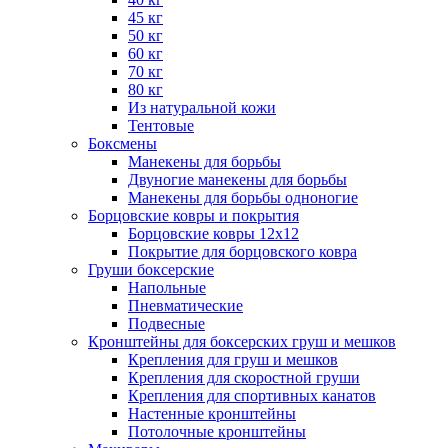
45 кг
50 кг
60 кг
70 кг
80 кг
Из натуральной кожи
Тентовые
Боксмены
Манекены для борьбы
Двуногие манекены для борьбы
Манекены для борьбы одноногие
Борцовские ковры и покрытия
Борцовские ковры 12х12
Покрытие для борцовского ковра
Груши боксерские
Напольные
Пневматические
Подвесные
Кронштейны для боксерских груш и мешков
Крепления для груш и мешков
Крепления для скоростной груши
Крепления для спортивных канатов
Настенные кронштейны
Потолочные кронштейны