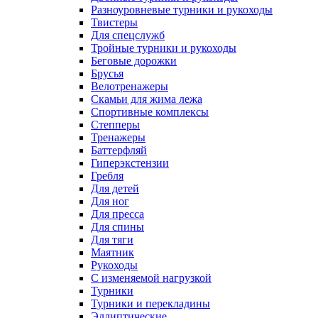
Разноуровневые турники и рукоходы
Твистеры
Для спецслужб
Тройные турники и рукоходы
Беговые дорожки
Брусья
Велотренажеры
Скамьи для жима лежа
Спортивные комплексы
Степперы
Тренажеры
Баттерфляй
Гиперэкстензии
Гребля
Для детей
Для ног
Для пресса
Для спины
Для тяги
Маятник
Рукоходы
С изменяемой нагрузкой
Турники
Турники и перекладины
Эллиптические