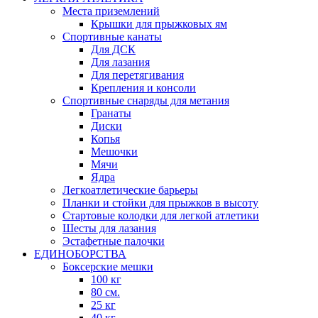
Места приземлений
Крышки для прыжковых ям
Спортивные канаты
Для ДСК
Для лазания
Для перетягивания
Крепления и консоли
Спортивные снаряды для метания
Гранаты
Диски
Копья
Мешочки
Мячи
Ядра
Легкоатлетические барьеры
Планки и стойки для прыжков в высоту
Стартовые колодки для легкой атлетики
Шесты для лазания
Эстафетные палочки
ЕДИНОБОРСТВА
Боксерские мешки
100 кг
80 см.
25 кг
40 кг