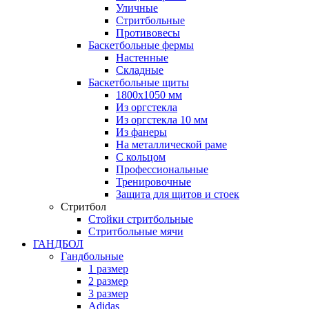
Уличные
Стритбольные
Противовесы
Баскетбольные фермы
Настенные
Складные
Баскетбольные щиты
1800х1050 мм
Из оргстекла
Из оргстекла 10 мм
Из фанеры
На металлической раме
С кольцом
Профессиональные
Тренировочные
Защита для щитов и стоек
Стритбол
Стойки стритбольные
Стритбольные мячи
ГАНДБОЛ
Гандбольные
1 размер
2 размер
3 размер
Adidas