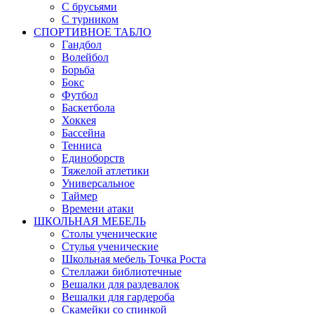
С брусьями
С турником
СПОРТИВНОЕ ТАБЛО
Гандбол
Волейбол
Борьба
Бокс
Футбол
Баскетбола
Хоккея
Бассейна
Тенниса
Единоборств
Тяжелой атлетики
Универсальное
Таймер
Времени атаки
ШКОЛЬНАЯ МЕБЕЛЬ
Столы ученические
Стулья ученические
Школьная мебель Точка Роста
Стеллажи библиотечные
Вешалки для раздевалок
Вешалки для гардероба
Скамейки со спинкой