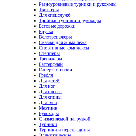
Разноуровневые турники и рукоходы
Твистеры
Для спецслужб
Тройные турники и рукоходы
Беговые дорожки
Брусья
Велотренажеры
Скамьи для жима лежа
Спортивные комплексы
Степперы
Тренажеры
Баттерфляй
Гиперэкстензии
Гребля
Для детей
Для ног
Для пресса
Для спины
Для тяги
Маятник
Рукоходы
С изменяемой нагрузкой
Турники
Турники и перекладины
Эллиптические