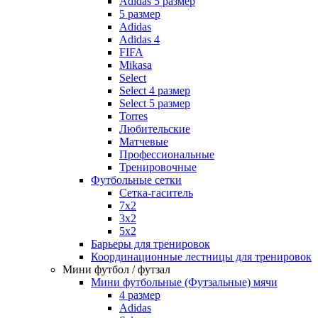
Adidas 5 размер
5 размер
Adidas
Adidas 4
FIFA
Mikasa
Select
Select 4 размер
Select 5 размер
Torres
Любительские
Матчевые
Профессиональные
Тренировочные
Футбольные сетки
Сетка-гаситель
7x2
3х2
5х2
Барьеры для тренировок
Координационные лестницы для тренировок
Мини футбол / футзал
Мини футбольные (Футзальные) мячи
4 размер
Adidas