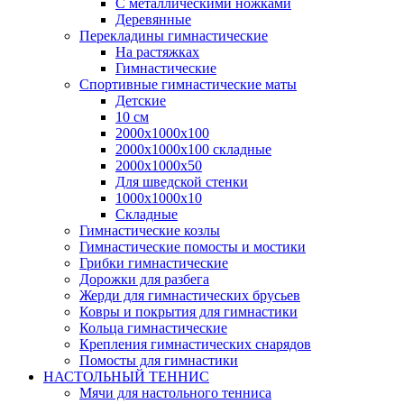
С металлическими ножками
Деревянные
Перекладины гимнастические
На растяжках
Гимнастические
Спортивные гимнастические маты
Детские
10 см
2000х1000х100
2000х1000х100 складные
2000х1000х50
Для шведской стенки
1000х1000х10
Складные
Гимнастические козлы
Гимнастические помосты и мостики
Грибки гимнастические
Дорожки для разбега
Жерди для гимнастических брусьев
Ковры и покрытия для гимнастики
Кольца гимнастические
Крепления гимнастических снарядов
Помосты для гимнастики
НАСТОЛЬНЫЙ ТЕННИС
Мячи для настольного тенниса