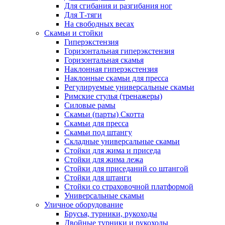
Для сгибания и разгибания ног
Для Т-тяги
На свободных весах
Скамьи и стойки
Гиперэкстензия
Горизонтальная гиперэкстензия
Горизонтальная скамья
Наклонная гиперэкстензия
Наклонные скамьи для пресса
Регулируемые универсальные скамьи
Римские стулья (тренажеры)
Силовые рамы
Скамьи (парты) Скотта
Скамьи для пресса
Скамьи под штангу
Складные универсальные скамьи
Стойки для жима и приседа
Стойки для жима лежа
Стойки для приседаний со штангой
Стойки для штанги
Стойки со страховочной платформой
Универсальные скамьи
Уличное оборудование
Брусья, турники, рукоходы
Двойные турники и рукоходы