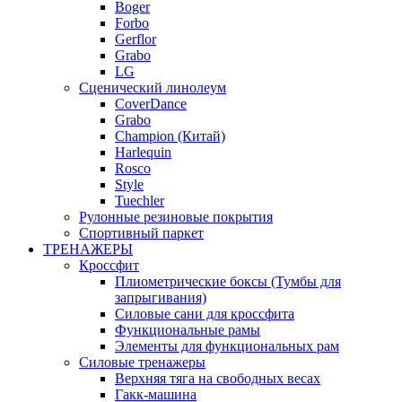
Boger
Forbo
Gerflor
Grabo
LG
Сценический линолеум
CoverDance
Grabo
Champion (Китай)
Harlequin
Rosco
Style
Tuechler
Рулонные резиновые покрытия
Спортивный паркет
ТРЕНАЖЕРЫ
Кроссфит
Плиометрические боксы (Тумбы для
запрыгивания)
Силовые сани для кроссфита
Функциональные рамы
Элементы для функциональных рам
Силовые тренажеры
Верхняя тяга на свободных весах
Гакк-машина