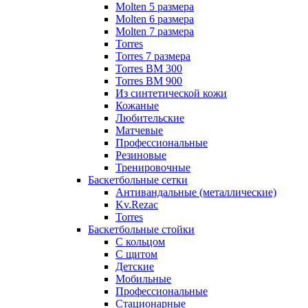
Molten 5 размера
Molten 6 размера
Molten 7 размера
Torres
Torres 7 размера
Torres BM 300
Torres BM 900
Из синтетической кожи
Кожаные
Любительские
Матчевые
Профессиональные
Резиновые
Тренировочные
Баскетбольные сетки
Антивандальные (металлические)
Kv.Rezac
Torres
Баскетбольные стойки
С кольцом
С щитом
Детские
Мобильные
Профессиональные
Стационарные