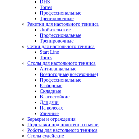
DHS
Torres
Профессиональные
Тренировочные
Ракетки для настольного тенниса
Любительские
Профессиональные
Тренировочные
Сетки для настольного тенниса
Start Line
Torres
Столы для настольного тенниса
Антивандальные
Всепогодные(всесезонные)
Профессиональные
Разборные
Складные
Влагостойкие
Для дачи
На колесах
Уличные
Барьеры и ограждения
Подставки под полотенца и мячи
Роботы для настольного тенниса
Столы судейские