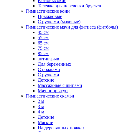
Разновысокие
Тележка для перевозки брусьев
Гимнастические кони
Прыжковые
С ручками (маховые)
Гимнастические мячи для фитнеса (фитболы)
45 см
55 см
65 см
75 см
85 см
антивзрыв
Для беременных
С рожками
С ручками
Детские
Массажные с шипами
Мяч попрыгун
Гимнастические скамьи
2 м
3 м
4 м
Детские
Мягкие
На деревянных ножках