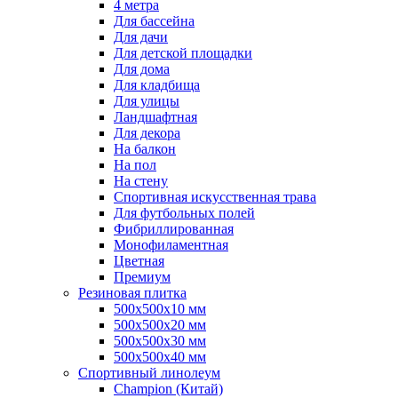
4 метра
Для бассейна
Для дачи
Для детской площадки
Для дома
Для кладбища
Для улицы
Ландшафтная
Для декора
На балкон
На пол
На стену
Спортивная искусственная трава
Для футбольных полей
Фибриллированная
Монофиламентная
Цветная
Премиум
Резиновая плитка
500х500х10 мм
500х500х20 мм
500х500х30 мм
500х500х40 мм
Спортивный линолеум
Champion (Китай)