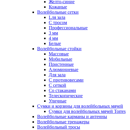
Желто-синие
Кожаные
Волейбольные сетки
Lля зала
C тросом
Профессиональные
3 мм
4 мм
Белые
Волейбольные стойки
Массовые
Мобильные
Пристенные
Алюминиевые
Для зала
С противовесами
С сеткой
Со стаканами
Телескопические
Уличные
Сумки и корзины для волейбольных мячей
Сумки для волейбольных мячей Torres
Волейбольные карманы и антенны
Волейбольные тренажеры
Волейбольный тросы