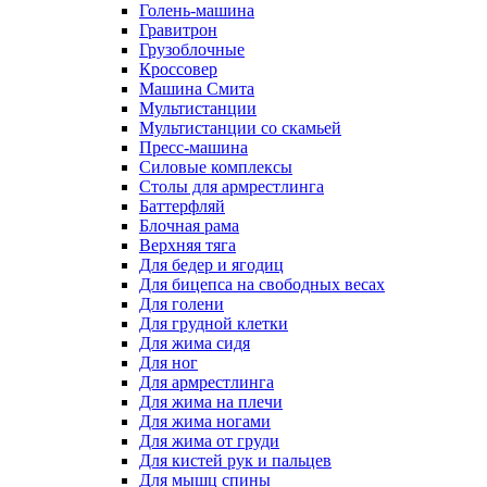
Голень-машина
Гравитрон
Грузоблочные
Кроссовер
Машина Смита
Мультистанции
Мультистанции со скамьей
Пресс-машина
Силовые комплексы
Столы для армрестлинга
Баттерфляй
Блочная рама
Верхняя тяга
Для бедер и ягодиц
Для бицепса на свободных весах
Для голени
Для грудной клетки
Для жима сидя
Для ног
Для армрестлинга
Для жима на плечи
Для жима ногами
Для жима от груди
Для кистей рук и пальцев
Для мышц спины