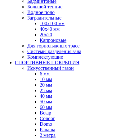
Бадминтоные
Большой теннис
Водное поло
Заградительные
100х100 мм
40х40 мм
20х20
Капроновые
Для горнолыжных трасс
Системы разделения зала
Комплектующие
СПОРТИВНЫЕ ПОКРЫТИЯ
Искусственный газон
6 мм
10 мм
20 мм
25 мм
40 мм
50 мм
60 мм
Betap
Condor
Domo
Panama
2 метра