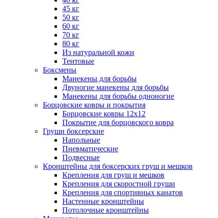
45 кг
50 кг
60 кг
70 кг
80 кг
Из натуральной кожи
Тентовые
Боксмены
Манекены для борьбы
Двуногие манекены для борьбы
Манекены для борьбы одноногие
Борцовские ковры и покрытия
Борцовские ковры 12х12
Покрытие для борцовского ковра
Груши боксерские
Напольные
Пневматические
Подвесные
Кронштейны для боксерских груш и мешков
Крепления для груш и мешков
Крепления для скоростной груши
Крепления для спортивных канатов
Настенные кронштейны
Потолочные кронштейны