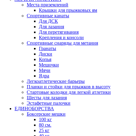
Места приземлений
Крышки для прыжковых ям
Спортивные канаты
Для ДСК
Для лазания
Для перетягивания
Крепления и консоли
Спортивные снаряды для метания
Гранаты
Диски
Копья
Мешочки
Мячи
Ядра
Легкоатлетические барьеры
Планки и стойки для прыжков в высоту
Стартовые колодки для легкой атлетики
Шесты для лазания
Эстафетные палочки
ЕДИНОБОРСТВА
Боксерские мешки
100 кг
80 см.
25 кг
40 кг