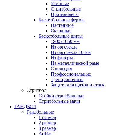
Уличные
Стритбольные
Противовесы
Баскетбольные фермы
Настенные
Складные
Баскетбольные щиты
1800х1050 мм
Из оргстекла
Из оргстекла 10 мм
Из фанеры
На металлической раме
С кольцом
Профессиональные
Тренировочные
Защита для щитов и стоек
Стритбол
Стойки стритбольные
Стритбольные мячи
ГАНДБОЛ
Гандбольные
1 размер
2 размер
3 размер
Adidas