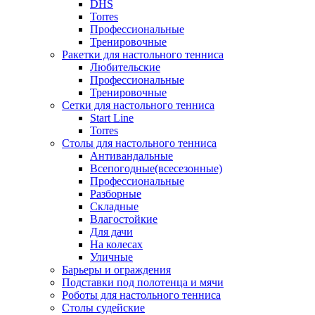
DHS
Torres
Профессиональные
Тренировочные
Ракетки для настольного тенниса
Любительские
Профессиональные
Тренировочные
Сетки для настольного тенниса
Start Line
Torres
Столы для настольного тенниса
Антивандальные
Всепогодные(всесезонные)
Профессиональные
Разборные
Складные
Влагостойкие
Для дачи
На колесах
Уличные
Барьеры и ограждения
Подставки под полотенца и мячи
Роботы для настольного тенниса
Столы судейские