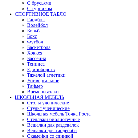
С брусьями
С турником
СПОРТИВНОЕ ТАБЛО
Гандбол
Волейбол
Борьба
Бокс
Футбол
Баскетбола
Хоккея
Бассейна
Тенниса
Единоборств
Тяжелой атлетики
Универсальное
Таймер
Времени атаки
ШКОЛЬНАЯ МЕБЕЛЬ
Столы ученические
Стулья ученические
Школьная мебель Точка Роста
Стеллажи библиотечные
Вешалки для раздевалок
Вешалки для гардероба
Скамейки со спинкой