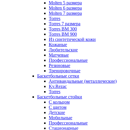
Molten 5 размера
Molten 6 размера
Molten 7 размера
Torres
Torres 7 размера
Torres BM 300
Torres BM 900
Из синтетической кожи
Кожаные
Любительские
Матчевые
Профессиональные
Резиновые
Тренировочные
Баскетбольные сетки
Антивандальные (металлические)
Kv.Rezac
Torres
Баскетбольные стойки
С кольцом
С щитом
Детские
Мобильные
Профессиональные
Стационарные