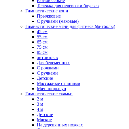
Разновысокие
Тележка для перевозки брусьев
Гимнастические кони
Прыжковые
С ручками (маховые)
Гимнастические мячи для фитнеса (фитболы)
45 см
55 см
65 см
75 см
85 см
антивзрыв
Для беременных
С рожками
С ручками
Детские
Массажные с шипами
Мяч попрыгун
Гимнастические скамьи
2 м
3 м
4 м
Детские
Мягкие
На деревянных ножках