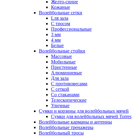
Желто-синие
Кожаные
Волейбольные сетки
Lля зала
C тросом
Профессиональные
3 мм
4 мм
Белые
Волейбольные стойки
Массовые
Мобильные
Пристенные
Алюминиевые
Для зала
С противовесами
С сеткой
Со стаканами
Телескопические
Уличные
Сумки и корзины для волейбольных мячей
Сумки для волейбольных мячей Torres
Волейбольные карманы и антенны
Волейбольные тренажеры
Волейбольный тросы