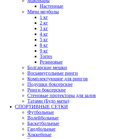
Макивары
Настенные
Мячи медболы
1 кг
2 кг
3 кг
4 кг
5 кг
8 кг
9 кг
Torres
Резиновые
Болгарские мешки
Восьмиугольные ринги
Комплектующие для рингов
Подушки боксерские
Ринги боксерские
Стеновые протекторы для залов
Татами (Будо маты)
СПОРТИВНЫЕ СЕТКИ
Футбольные
Волейбольные
Баскетбольные
Гандбольные
Хоккейные