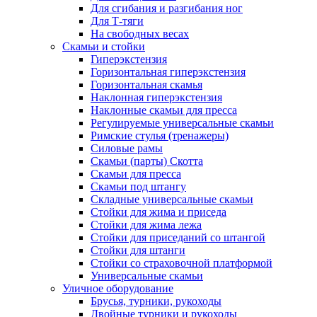
Для сгибания и разгибания ног
Для Т-тяги
На свободных весах
Скамьи и стойки
Гиперэкстензия
Горизонтальная гиперэкстензия
Горизонтальная скамья
Наклонная гиперэкстензия
Наклонные скамьи для пресса
Регулируемые универсальные скамьи
Римские стулья (тренажеры)
Силовые рамы
Скамьи (парты) Скотта
Скамьи для пресса
Скамьи под штангу
Складные универсальные скамьи
Стойки для жима и приседа
Стойки для жима лежа
Стойки для приседаний со штангой
Стойки для штанги
Стойки со страховочной платформой
Универсальные скамьи
Уличное оборудование
Брусья, турники, рукоходы
Двойные турники и рукоходы