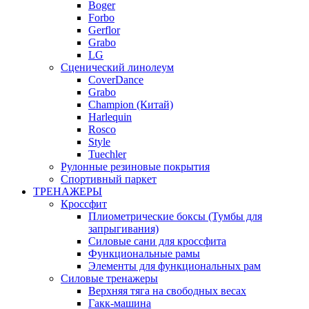
Boger
Forbo
Gerflor
Grabo
LG
Сценический линолеум
CoverDance
Grabo
Champion (Китай)
Harlequin
Rosco
Style
Tuechler
Рулонные резиновые покрытия
Спортивный паркет
ТРЕНАЖЕРЫ
Кроссфит
Плиометрические боксы (Тумбы для
запрыгивания)
Силовые сани для кроссфита
Функциональные рамы
Элементы для функциональных рам
Силовые тренажеры
Верхняя тяга на свободных весах
Гакк-машина