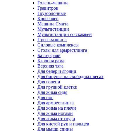
Голень-машина
Гравитрон
Грузоблочные
Кроссовер
Машина Смита
Мультистанции
Мультистанции со скамьей
Пресс-машина
Силовые комплексы
Столы для армрестлинга
Баттерфляй
Блочная рама
Верхняя тяга
Для бедер и ягодиц
Для бицепса на свободных весах
Для голени
Для грудной клетки
Для жима сидя
Для ног
Для армрестлинга
Для жима на плечи
Для жима ногами
Для жима от груди
Для кистей рук и пальцев
Для мышц спины