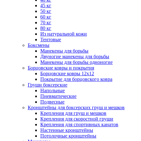
45 кг
50 кг
60 кг
70 кг
80 кг
Из натуральной кожи
Тентовые
Боксмены
Манекены для борьбы
Двуногие манекены для борьбы
Манекены для борьбы одноногие
Борцовские ковры и покрытия
Борцовские ковры 12х12
Покрытие для борцовского ковра
Груши боксерские
Напольные
Пневматические
Подвесные
Кронштейны для боксерских груш и мешков
Крепления для груш и мешков
Крепления для скоростной груши
Крепления для спортивных канатов
Настенные кронштейны
Потолочные кронштейны