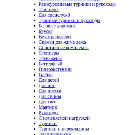
Разноуровневые турники и рукоходы
Твистеры
Для спецслужб
Тройные турники и рукоходы
Беговые дорожки
Брусья
Велотренажеры
Скамьи для жима лежа
Спортивные комплексы
Степперы
Тренажеры
Баттерфляй
Гиперэкстензии
Гребля
Для детей
Для ног
Для пресса
Для спины
Для тяги
Маятник
Рукоходы
С изменяемой нагрузкой
Турники
Турники и перекладины
Эллиптические