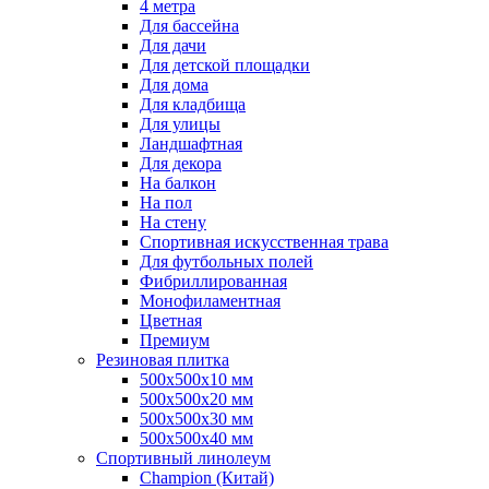
4 метра
Для бассейна
Для дачи
Для детской площадки
Для дома
Для кладбища
Для улицы
Ландшафтная
Для декора
На балкон
На пол
На стену
Спортивная искусственная трава
Для футбольных полей
Фибриллированная
Монофиламентная
Цветная
Премиум
Резиновая плитка
500х500х10 мм
500х500х20 мм
500х500х30 мм
500х500х40 мм
Спортивный линолеум
Champion (Китай)