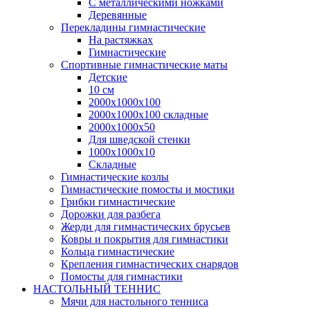
С металлическими ножками
Деревянные
Перекладины гимнастические
На растяжках
Гимнастические
Спортивные гимнастические маты
Детские
10 см
2000х1000х100
2000х1000х100 складные
2000х1000х50
Для шведской стенки
1000х1000х10
Складные
Гимнастические козлы
Гимнастические помосты и мостики
Грибки гимнастические
Дорожки для разбега
Жерди для гимнастических брусьев
Ковры и покрытия для гимнастики
Кольца гимнастические
Крепления гимнастических снарядов
Помосты для гимнастики
НАСТОЛЬНЫЙ ТЕННИС
Мячи для настольного тенниса