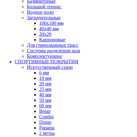
Бадминтоные
Большой теннис
Водное поло
Заградительные
100х100 мм
40х40 мм
20х20
Капроновые
Для горнолыжных трасс
Системы разделения зала
Комплектующие
СПОРТИВНЫЕ ПОКРЫТИЯ
Искусственный газон
6 мм
10 мм
20 мм
25 мм
40 мм
50 мм
60 мм
Betap
Condor
Domo
Panama
2 метра