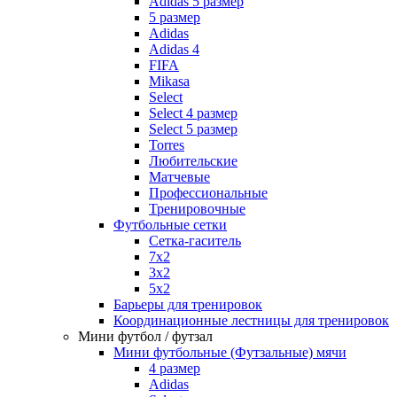
Adidas 5 размер
5 размер
Adidas
Adidas 4
FIFA
Mikasa
Select
Select 4 размер
Select 5 размер
Torres
Любительские
Матчевые
Профессиональные
Тренировочные
Футбольные сетки
Сетка-гаситель
7x2
3х2
5х2
Барьеры для тренировок
Координационные лестницы для тренировок
Мини футбол / футзал
Мини футбольные (Футзальные) мячи
4 размер
Adidas