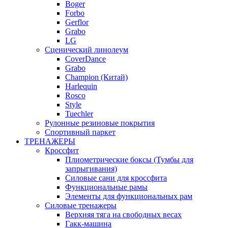
Boger
Forbo
Gerflor
Grabo
LG
Сценический линолеум
CoverDance
Grabo
Champion (Китай)
Harlequin
Rosco
Style
Tuechler
Рулонные резиновые покрытия
Спортивный паркет
ТРЕНАЖЕРЫ
Кроссфит
Плиометрические боксы (Тумбы для
запрыгивания)
Силовые сани для кроссфита
Функциональные рамы
Элементы для функциональных рам
Силовые тренажеры
Верхняя тяга на свободных весах
Гакк-машина