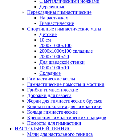
С металлическими ножками
Деревянные
Перекладины гимнастические
На растяжках
Гимнастические
Спортивные гимнастические маты
Детские
10 см
2000х1000х100
2000х1000х100 складные
2000х1000х50
Для шведской стенки
1000х1000х10
Складные
Гимнастические козлы
Гимнастические помосты и мостики
Грибки гимнастические
Дорожки для разбега
Жерди для гимнастических брусьев
Ковры и покрытия для гимнастики
Кольца гимнастические
Крепления гимнастических снарядов
Помосты для гимнастики
НАСТОЛЬНЫЙ ТЕННИС
Мячи для настольного тенниса