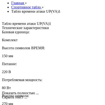
Главная
»
Спортивное табло
»
Табло времени атаки UP(VA)1
Табло времени атаки UP(VA)1
Технические характеристики
Базовая единица:
Комплект
Высота символов ВРЕМЯ:
150 мм
Питание:
220 В
Потребляемая мощность:
80 Вт
Показать полностью ...
Высота символа:
Скрыть текст ...
270 мм