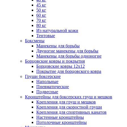
45 кг
50 кг
60 кг
70 кг
80 кг
Из натуральной кожи
Тентовые
Боксмены
Манекены для борьбы
Двуногие манекены для борьбы
Манекены для борьбы одноногие
Борцовские ковры и покрытия
Борцовские ковры 12х12
Покрытие для борцовского ковра
Груши боксерские
Напольные
Пневматические
Подвесные
Кронштейны для боксерских груш и мешков
Крепления для груш и мешков
Крепления для скоростной груши
Крепления для спортивных канатов
Настенные кронштейны
Потолочные кронштейны