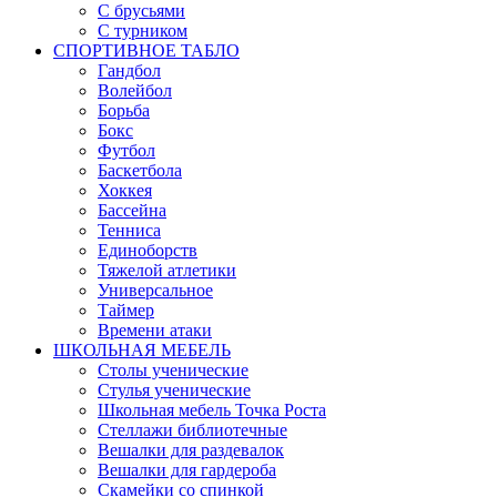
С брусьями
С турником
СПОРТИВНОЕ ТАБЛО
Гандбол
Волейбол
Борьба
Бокс
Футбол
Баскетбола
Хоккея
Бассейна
Тенниса
Единоборств
Тяжелой атлетики
Универсальное
Таймер
Времени атаки
ШКОЛЬНАЯ МЕБЕЛЬ
Столы ученические
Стулья ученические
Школьная мебель Точка Роста
Стеллажи библиотечные
Вешалки для раздевалок
Вешалки для гардероба
Скамейки со спинкой