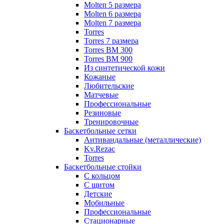
Molten 5 размера
Molten 6 размера
Molten 7 размера
Torres
Torres 7 размера
Torres BM 300
Torres BM 900
Из синтетической кожи
Кожаные
Любительские
Матчевые
Профессиональные
Резиновые
Тренировочные
Баскетбольные сетки
Антивандальные (металлические)
Kv.Rezac
Torres
Баскетбольные стойки
С кольцом
С щитом
Детские
Мобильные
Профессиональные
Стационарные