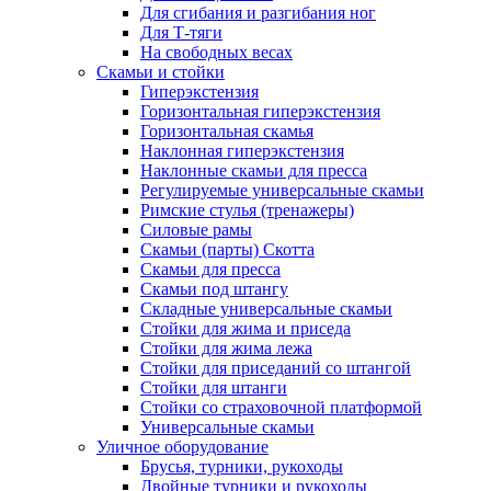
Для сгибания и разгибания ног
Для Т-тяги
На свободных весах
Скамьи и стойки
Гиперэкстензия
Горизонтальная гиперэкстензия
Горизонтальная скамья
Наклонная гиперэкстензия
Наклонные скамьи для пресса
Регулируемые универсальные скамьи
Римские стулья (тренажеры)
Силовые рамы
Скамьи (парты) Скотта
Скамьи для пресса
Скамьи под штангу
Складные универсальные скамьи
Стойки для жима и приседа
Стойки для жима лежа
Стойки для приседаний со штангой
Стойки для штанги
Стойки со страховочной платформой
Универсальные скамьи
Уличное оборудование
Брусья, турники, рукоходы
Двойные турники и рукоходы