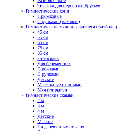
Разновысокие
Тележка для перевозки брусьев
Гимнастические кони
Прыжковые
С ручками (маховые)
Гимнастические мячи для фитнеса (фитболы)
45 см
55 см
65 см
75 см
85 см
антивзрыв
Для беременных
С рожками
С ручками
Детские
Массажные с шипами
Мяч попрыгун
Гимнастические скамьи
2 м
3 м
4 м
Детские
Мягкие
На деревянных ножках