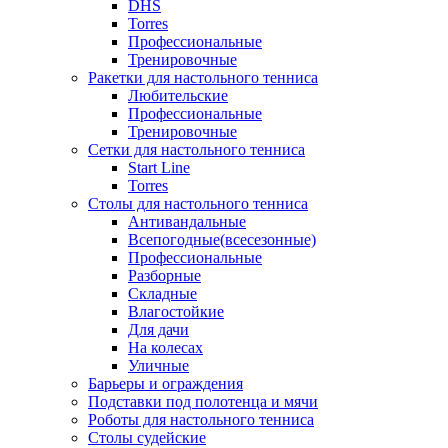
DHS
Torres
Профессиональные
Тренировочные
Ракетки для настольного тенниса
Любительские
Профессиональные
Тренировочные
Сетки для настольного тенниса
Start Line
Torres
Столы для настольного тенниса
Антивандальные
Всепогодные(всесезонные)
Профессиональные
Разборные
Складные
Влагостойкие
Для дачи
На колесах
Уличные
Барьеры и ограждения
Подставки под полотенца и мячи
Роботы для настольного тенниса
Столы судейские