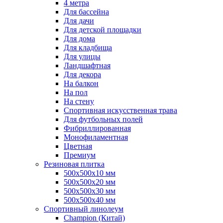
4 метра
Для бассейна
Для дачи
Для детской площадки
Для дома
Для кладбища
Для улицы
Ландшафтная
Для декора
На балкон
На пол
На стену
Спортивная искусственная трава
Для футбольных полей
Фибриллированная
Монофиламентная
Цветная
Премиум
Резиновая плитка
500х500х10 мм
500х500х20 мм
500х500х30 мм
500х500х40 мм
Спортивный линолеум
Champion (Китай)