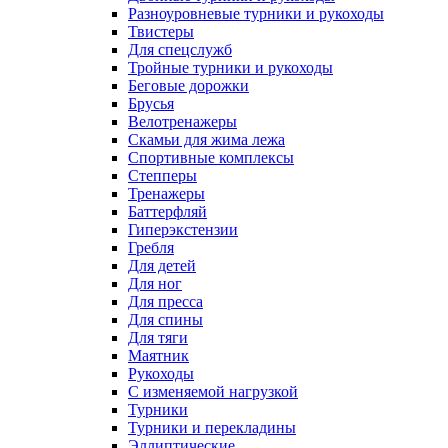
Разноуровневые турники и рукоходы
Твистеры
Для спецслужб
Тройные турники и рукоходы
Беговые дорожки
Брусья
Велотренажеры
Скамьи для жима лежа
Спортивные комплексы
Степперы
Тренажеры
Баттерфляй
Гиперэкстензии
Гребля
Для детей
Для ног
Для пресса
Для спины
Для тяги
Маятник
Рукоходы
С изменяемой нагрузкой
Турники
Турники и перекладины
Эллиптические