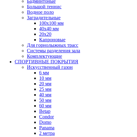
Бадминтоные
Большой теннис
Водное поло
Заградительные
100х100 мм
40х40 мм
20х20
Капроновые
Для горнолыжных трасс
Системы разделения зала
Комплектующие
СПОРТИВНЫЕ ПОКРЫТИЯ
Искусственный газон
6 мм
10 мм
20 мм
25 мм
40 мм
50 мм
60 мм
Betap
Condor
Domo
Panama
2 метра