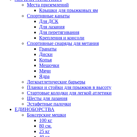
Места приземлений
Крышки для прыжковых ям
Спортивные канаты
Для ДСК
Для лазания
Для перетягивания
Крепления и консоли
Спортивные снаряды для метания
Гранаты
Диски
Копья
Мешочки
Мячи
Ядра
Легкоатлетические барьеры
Планки и стойки для прыжков в высоту
Стартовые колодки для легкой атлетики
Шесты для лазания
Эстафетные палочки
ЕДИНОБОРСТВА
Боксерские мешки
100 кг
80 см.
25 кг
40 кг