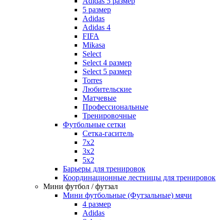
Adidas 5 размер
5 размер
Adidas
Adidas 4
FIFA
Mikasa
Select
Select 4 размер
Select 5 размер
Torres
Любительские
Матчевые
Профессиональные
Тренировочные
Футбольные сетки
Сетка-гаситель
7x2
3х2
5х2
Барьеры для тренировок
Координационные лестницы для тренировок
Мини футбол / футзал
Мини футбольные (Футзальные) мячи
4 размер
Adidas