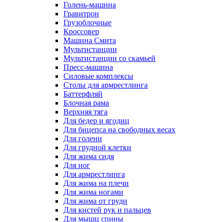
Голень-машина
Гравитрон
Грузоблочные
Кроссовер
Машина Смита
Мультистанции
Мультистанции со скамьей
Пресс-машина
Силовые комплексы
Столы для армрестлинга
Баттерфляй
Блочная рама
Верхняя тяга
Для бедер и ягодиц
Для бицепса на свободных весах
Для голени
Для грудной клетки
Для жима сидя
Для ног
Для армрестлинга
Для жима на плечи
Для жима ногами
Для жима от груди
Для кистей рук и пальцев
Для мышц спины