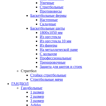
Уличные
Стритбольные
Противовесы
Баскетбольные фермы
Настенные
Складные
Баскетбольные щиты
1800х1050 мм
Из оргстекла
Из оргстекла 10 мм
Из фанеры
На металлической раме
С кольцом
Профессиональные
Тренировочные
Защита для щитов и стоек
Стритбол
Стойки стритбольные
Стритбольные мячи
ГАНДБОЛ
Гандбольные
1 размер
2 размер
3 размер
Adidas