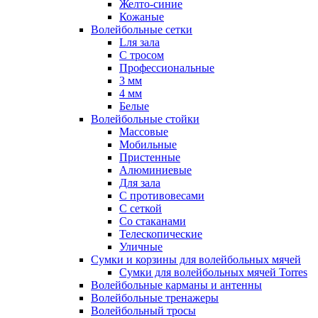
Желто-синие
Кожаные
Волейбольные сетки
Lля зала
C тросом
Профессиональные
3 мм
4 мм
Белые
Волейбольные стойки
Массовые
Мобильные
Пристенные
Алюминиевые
Для зала
С противовесами
С сеткой
Со стаканами
Телескопические
Уличные
Сумки и корзины для волейбольных мячей
Сумки для волейбольных мячей Torres
Волейбольные карманы и антенны
Волейбольные тренажеры
Волейбольный тросы