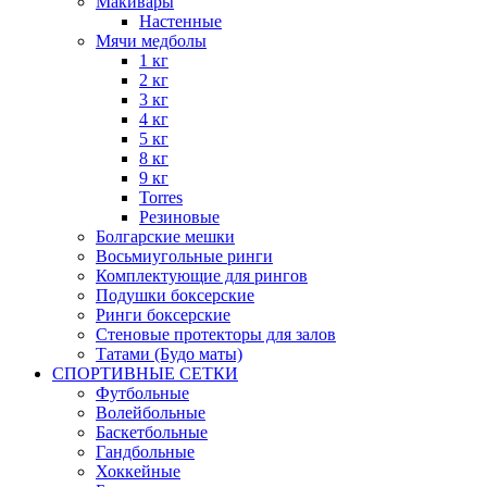
Макивары
Настенные
Мячи медболы
1 кг
2 кг
3 кг
4 кг
5 кг
8 кг
9 кг
Torres
Резиновые
Болгарские мешки
Восьмиугольные ринги
Комплектующие для рингов
Подушки боксерские
Ринги боксерские
Стеновые протекторы для залов
Татами (Будо маты)
СПОРТИВНЫЕ СЕТКИ
Футбольные
Волейбольные
Баскетбольные
Гандбольные
Хоккейные