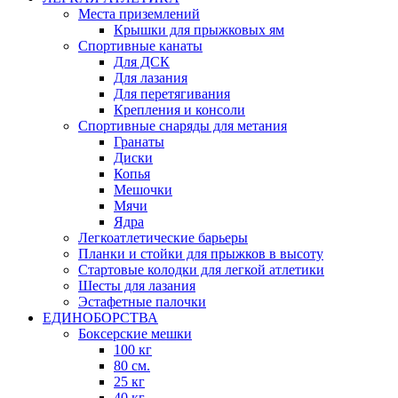
Места приземлений
Крышки для прыжковых ям
Спортивные канаты
Для ДСК
Для лазания
Для перетягивания
Крепления и консоли
Спортивные снаряды для метания
Гранаты
Диски
Копья
Мешочки
Мячи
Ядра
Легкоатлетические барьеры
Планки и стойки для прыжков в высоту
Стартовые колодки для легкой атлетики
Шесты для лазания
Эстафетные палочки
ЕДИНОБОРСТВА
Боксерские мешки
100 кг
80 см.
25 кг
40 кг