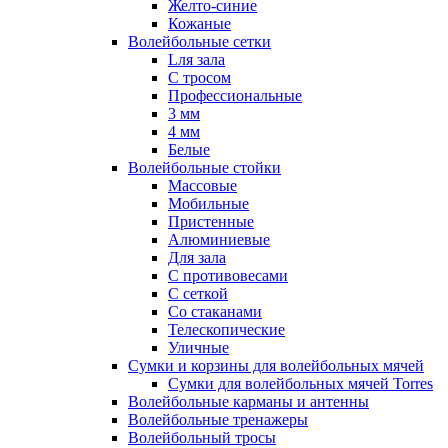
Желто-синие
Кожаные
Волейбольные сетки
Lля зала
C тросом
Профессиональные
3 мм
4 мм
Белые
Волейбольные стойки
Массовые
Мобильные
Пристенные
Алюминиевые
Для зала
С противовесами
С сеткой
Со стаканами
Телескопические
Уличные
Сумки и корзины для волейбольных мячей
Сумки для волейбольных мячей Torres
Волейбольные карманы и антенны
Волейбольные тренажеры
Волейбольный тросы