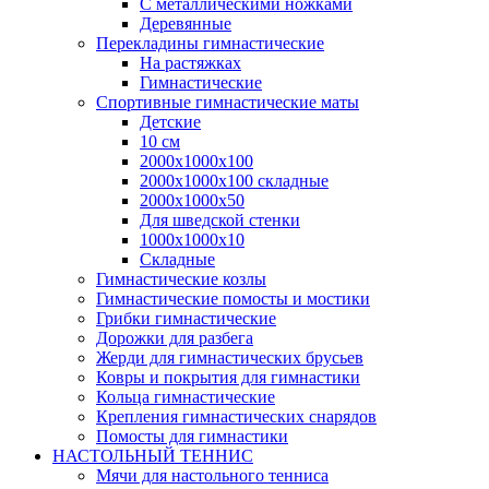
С металлическими ножками
Деревянные
Перекладины гимнастические
На растяжках
Гимнастические
Спортивные гимнастические маты
Детские
10 см
2000х1000х100
2000х1000х100 складные
2000х1000х50
Для шведской стенки
1000х1000х10
Складные
Гимнастические козлы
Гимнастические помосты и мостики
Грибки гимнастические
Дорожки для разбега
Жерди для гимнастических брусьев
Ковры и покрытия для гимнастики
Кольца гимнастические
Крепления гимнастических снарядов
Помосты для гимнастики
НАСТОЛЬНЫЙ ТЕННИС
Мячи для настольного тенниса