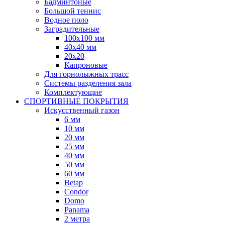
Бадминтоные
Большой теннис
Водное поло
Заградительные
100х100 мм
40х40 мм
20х20
Капроновые
Для горнолыжных трасс
Системы разделения зала
Комплектующие
СПОРТИВНЫЕ ПОКРЫТИЯ
Искусственный газон
6 мм
10 мм
20 мм
25 мм
40 мм
50 мм
60 мм
Betap
Condor
Domo
Panama
2 метра