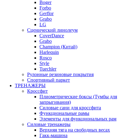
Boger
Forbo
Gerflor
Grabo
LG
Сценический линолеум
CoverDance
Grabo
Champion (Китай)
Harlequin
Rosco
Style
Tuechler
Рулонные резиновые покрытия
Спортивный паркет
ТРЕНАЖЕРЫ
Кроссфит
Плиометрические боксы (Тумбы для
запрыгивания)
Силовые сани для кроссфита
Функциональные рамы
Элементы для функциональных рам
Силовые тренажеры
Верхняя тяга на свободных весах
Гакк-машина