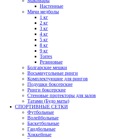
Макивары
Настенные
Мячи медболы
1 кг
2 кг
3 кг
4 кг
5 кг
8 кг
9 кг
Torres
Резиновые
Болгарские мешки
Восьмиугольные ринги
Комплектующие для рингов
Подушки боксерские
Ринги боксерские
Стеновые протекторы для залов
Татами (Будо маты)
СПОРТИВНЫЕ СЕТКИ
Футбольные
Волейбольные
Баскетбольные
Гандбольные
Хоккейные