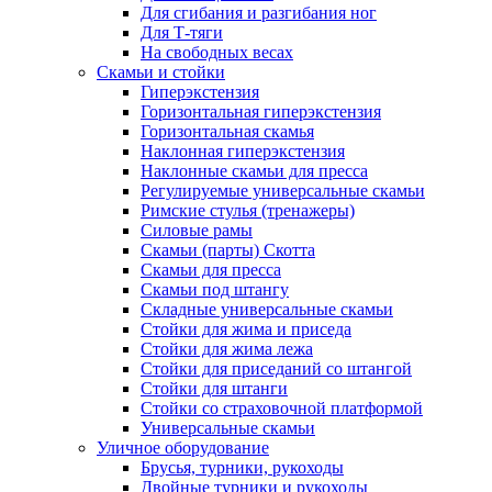
Для сгибания и разгибания ног
Для Т-тяги
На свободных весах
Скамьи и стойки
Гиперэкстензия
Горизонтальная гиперэкстензия
Горизонтальная скамья
Наклонная гиперэкстензия
Наклонные скамьи для пресса
Регулируемые универсальные скамьи
Римские стулья (тренажеры)
Силовые рамы
Скамьи (парты) Скотта
Скамьи для пресса
Скамьи под штангу
Складные универсальные скамьи
Стойки для жима и приседа
Стойки для жима лежа
Стойки для приседаний со штангой
Стойки для штанги
Стойки со страховочной платформой
Универсальные скамьи
Уличное оборудование
Брусья, турники, рукоходы
Двойные турники и рукоходы