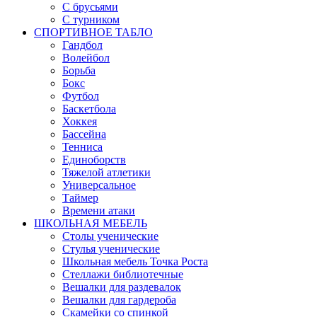
С брусьями
С турником
СПОРТИВНОЕ ТАБЛО
Гандбол
Волейбол
Борьба
Бокс
Футбол
Баскетбола
Хоккея
Бассейна
Тенниса
Единоборств
Тяжелой атлетики
Универсальное
Таймер
Времени атаки
ШКОЛЬНАЯ МЕБЕЛЬ
Столы ученические
Стулья ученические
Школьная мебель Точка Роста
Стеллажи библиотечные
Вешалки для раздевалок
Вешалки для гардероба
Скамейки со спинкой