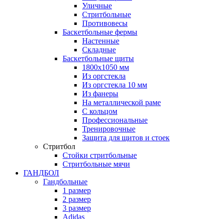
Уличные
Стритбольные
Противовесы
Баскетбольные фермы
Настенные
Складные
Баскетбольные щиты
1800х1050 мм
Из оргстекла
Из оргстекла 10 мм
Из фанеры
На металлической раме
С кольцом
Профессиональные
Тренировочные
Защита для щитов и стоек
Стритбол
Стойки стритбольные
Стритбольные мячи
ГАНДБОЛ
Гандбольные
1 размер
2 размер
3 размер
Adidas