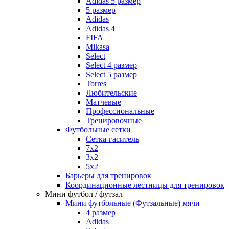
Adidas 5 размер
5 размер
Adidas
Adidas 4
FIFA
Mikasa
Select
Select 4 размер
Select 5 размер
Torres
Любительские
Матчевые
Профессиональные
Тренировочные
Футбольные сетки
Сетка-гаситель
7x2
3х2
5х2
Барьеры для тренировок
Координационные лестницы для тренировок
Мини футбол / футзал
Мини футбольные (Футзальные) мячи
4 размер
Adidas