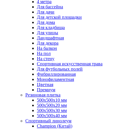
4 метра
Для бассейна
Для дачи
Для детской площадки
Для дома
Для кладбища
Для улицы
Ландшафтная
Для декора
На балкон
На пол
На стену
Спортивная искусственная трава
Для футбольных полей
Фибриллированная
Монофиламентная
Цветная
Премиум
Резиновая плитка
500х500х10 мм
500х500х20 мм
500х500х30 мм
500х500х40 мм
Спортивный линолеум
Champion (Китай)