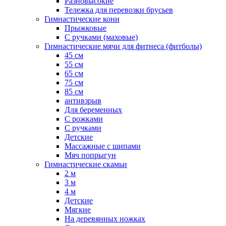
Разновысокие
Тележка для перевозки брусьев
Гимнастические кони
Прыжковые
С ручками (маховые)
Гимнастические мячи для фитнеса (фитболы)
45 см
55 см
65 см
75 см
85 см
антивзрыв
Для беременных
С рожками
С ручками
Детские
Массажные с шипами
Мяч попрыгун
Гимнастические скамьи
2 м
3 м
4 м
Детские
Мягкие
На деревянных ножках