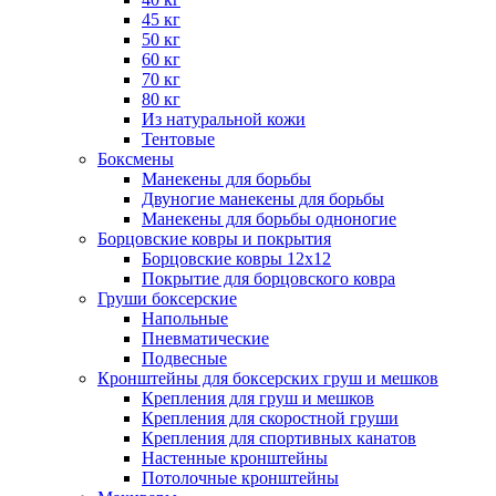
45 кг
50 кг
60 кг
70 кг
80 кг
Из натуральной кожи
Тентовые
Боксмены
Манекены для борьбы
Двуногие манекены для борьбы
Манекены для борьбы одноногие
Борцовские ковры и покрытия
Борцовские ковры 12х12
Покрытие для борцовского ковра
Груши боксерские
Напольные
Пневматические
Подвесные
Кронштейны для боксерских груш и мешков
Крепления для груш и мешков
Крепления для скоростной груши
Крепления для спортивных канатов
Настенные кронштейны
Потолочные кронштейны