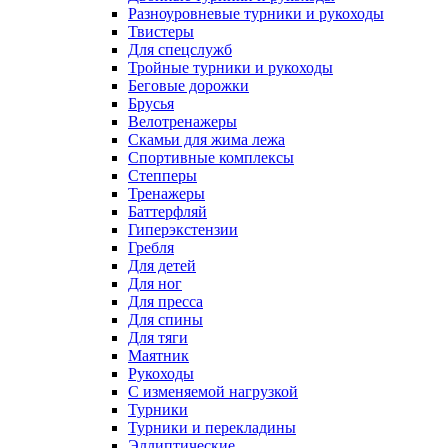
Разноуровневые турники и рукоходы
Твистеры
Для спецслужб
Тройные турники и рукоходы
Беговые дорожки
Брусья
Велотренажеры
Скамьи для жима лежа
Спортивные комплексы
Степперы
Тренажеры
Баттерфляй
Гиперэкстензии
Гребля
Для детей
Для ног
Для пресса
Для спины
Для тяги
Маятник
Рукоходы
С изменяемой нагрузкой
Турники
Турники и перекладины
Эллиптические