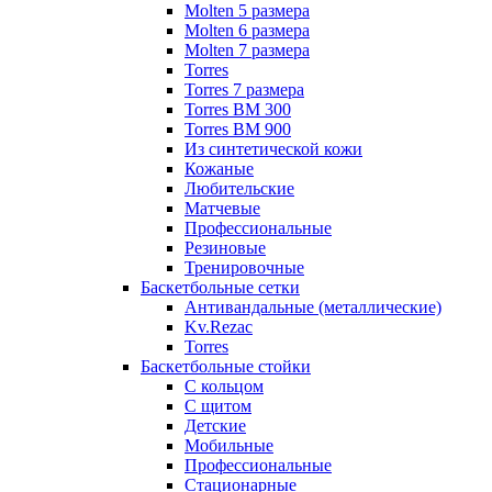
Molten 5 размера
Molten 6 размера
Molten 7 размера
Torres
Torres 7 размера
Torres BM 300
Torres BM 900
Из синтетической кожи
Кожаные
Любительские
Матчевые
Профессиональные
Резиновые
Тренировочные
Баскетбольные сетки
Антивандальные (металлические)
Kv.Rezac
Torres
Баскетбольные стойки
С кольцом
С щитом
Детские
Мобильные
Профессиональные
Стационарные