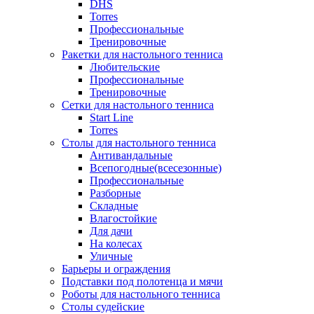
DHS
Torres
Профессиональные
Тренировочные
Ракетки для настольного тенниса
Любительские
Профессиональные
Тренировочные
Сетки для настольного тенниса
Start Line
Torres
Столы для настольного тенниса
Антивандальные
Всепогодные(всесезонные)
Профессиональные
Разборные
Складные
Влагостойкие
Для дачи
На колесах
Уличные
Барьеры и ограждения
Подставки под полотенца и мячи
Роботы для настольного тенниса
Столы судейские