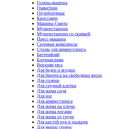
Голень-машина
Гравитрон
Грузоблочные
Кроссовер
Машина Смита
Мультистанции
Мультистанции со скамьей
Пресс-машина
Силовые комплексы
Столы для армрестлинга
Баттерфляй
Блочная рама
Верхняя тяга
Для бедер и ягодиц
Для бицепса на свободных весах
Для голени
Для грудной клетки
Для жима сидя
Для ног
Для армрестлинга
Для жима на плечи
Для жима ногами
Для жима от груди
Для кистей рук и пальцев
Для мышц спины