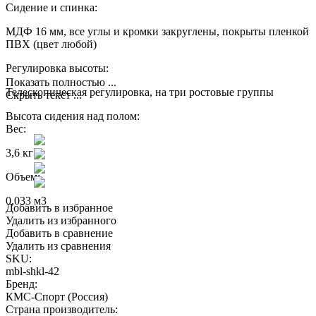
Сидение и спинка:
МДФ 16 мм, все углы и кромки закруглены, покрыты пленкой
ПВХ (цвет любой)
Регулировка высоты:
Показать полностью ...
Телескопическая регулировка, на три ростовые группы
Скрыть текст ...
Высота сидения над полом:
Вес:
3,6 кг
Объем:
0,033 м3
Добавить в избранное
Удалить из избранного
Добавить в сравнение
Удалить из сравнения
SKU:
mbl-shkl-42
Бренд:
КМС-Спорт (Россия)
Страна производитель: