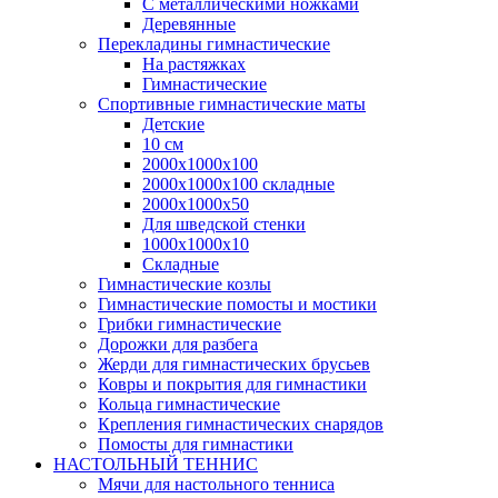
С металлическими ножками
Деревянные
Перекладины гимнастические
На растяжках
Гимнастические
Спортивные гимнастические маты
Детские
10 см
2000х1000х100
2000х1000х100 складные
2000х1000х50
Для шведской стенки
1000х1000х10
Складные
Гимнастические козлы
Гимнастические помосты и мостики
Грибки гимнастические
Дорожки для разбега
Жерди для гимнастических брусьев
Ковры и покрытия для гимнастики
Кольца гимнастические
Крепления гимнастических снарядов
Помосты для гимнастики
НАСТОЛЬНЫЙ ТЕННИС
Мячи для настольного тенниса