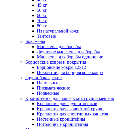
45 кг
50 кг
60 кг
70 кг
80 кг
Из натуральной кожи
Тентовые
Боксмены
Манекены для борьбы
Двуногие манекены для борьбы
Манекены для борьбы одноногие
Борцовские ковры и покрытия
Борцовские ковры 12х12
Покрытие для борцовского ковра
Груши боксерские
Напольные
Пневматические
Подвесные
Кронштейны для боксерских груш и мешков
Крепления для груш и мешков
Крепления для скоростной груши
Крепления для спортивных канатов
Настенные кронштейны
Потолочные кронштейны