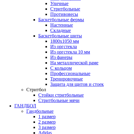
Уличные
Стритбольные
Противовесы
Баскетбольные фермы
Настенные
Складные
Баскетбольные щиты
1800х1050 мм
Из оргстекла
Из оргстекла 10 мм
Из фанеры
На металлической раме
С кольцом
Профессиональные
Тренировочные
Защита для щитов и стоек
Стритбол
Стойки стритбольные
Стритбольные мячи
ГАНДБОЛ
Гандбольные
1 размер
2 размер
3 размер
Adidas