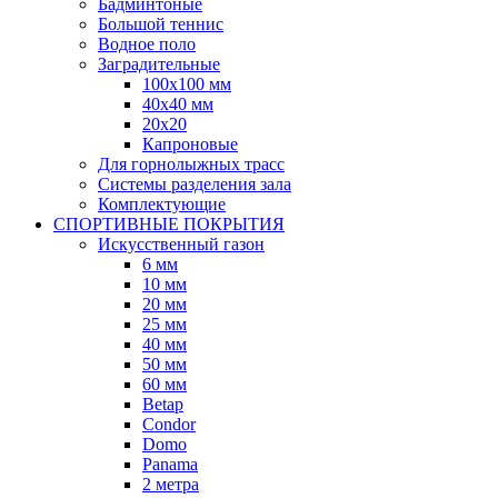
Бадминтоные
Большой теннис
Водное поло
Заградительные
100х100 мм
40х40 мм
20х20
Капроновые
Для горнолыжных трасс
Системы разделения зала
Комплектующие
СПОРТИВНЫЕ ПОКРЫТИЯ
Искусственный газон
6 мм
10 мм
20 мм
25 мм
40 мм
50 мм
60 мм
Betap
Condor
Domo
Panama
2 метра