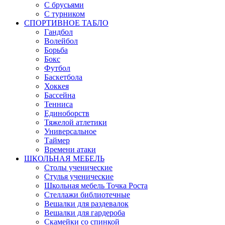
С брусьями
С турником
СПОРТИВНОЕ ТАБЛО
Гандбол
Волейбол
Борьба
Бокс
Футбол
Баскетбола
Хоккея
Бассейна
Тенниса
Единоборств
Тяжелой атлетики
Универсальное
Таймер
Времени атаки
ШКОЛЬНАЯ МЕБЕЛЬ
Столы ученические
Стулья ученические
Школьная мебель Точка Роста
Стеллажи библиотечные
Вешалки для раздевалок
Вешалки для гардероба
Скамейки со спинкой