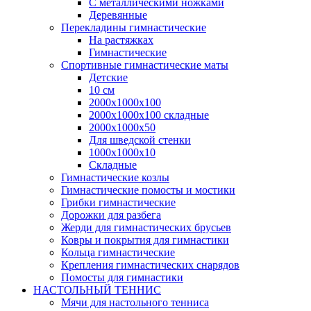
С металлическими ножками
Деревянные
Перекладины гимнастические
На растяжках
Гимнастические
Спортивные гимнастические маты
Детские
10 см
2000х1000х100
2000х1000х100 складные
2000х1000х50
Для шведской стенки
1000х1000х10
Складные
Гимнастические козлы
Гимнастические помосты и мостики
Грибки гимнастические
Дорожки для разбега
Жерди для гимнастических брусьев
Ковры и покрытия для гимнастики
Кольца гимнастические
Крепления гимнастических снарядов
Помосты для гимнастики
НАСТОЛЬНЫЙ ТЕННИС
Мячи для настольного тенниса