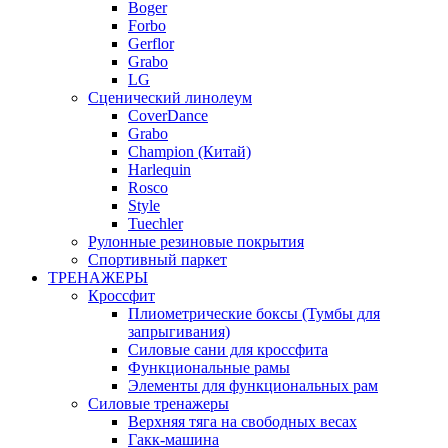
Boger
Forbo
Gerflor
Grabo
LG
Сценический линолеум
CoverDance
Grabo
Champion (Китай)
Harlequin
Rosco
Style
Tuechler
Рулонные резиновые покрытия
Спортивный паркет
ТРЕНАЖЕРЫ
Кроссфит
Плиометрические боксы (Тумбы для
запрыгивания)
Силовые сани для кроссфита
Функциональные рамы
Элементы для функциональных рам
Силовые тренажеры
Верхняя тяга на свободных весах
Гакк-машина