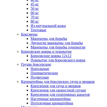
45 кг
50 кг
60 кг
70 кг
80 кг
Из натуральной кожи
Тентовые
Боксмены
Манекены для борьбы
Двуногие манекены для борьбы
Манекены для борьбы одноногие
Борцовские ковры и покрытия
Борцовские ковры 12х12
Покрытие для борцовского ковра
Груши боксерские
Напольные
Пневматические
Подвесные
Кронштейны для боксерских груш и мешков
Крепления для груш и мешков
Крепления для скоростной груши
Крепления для спортивных канатов
Настенные кронштейны
Потолочные кронштейны