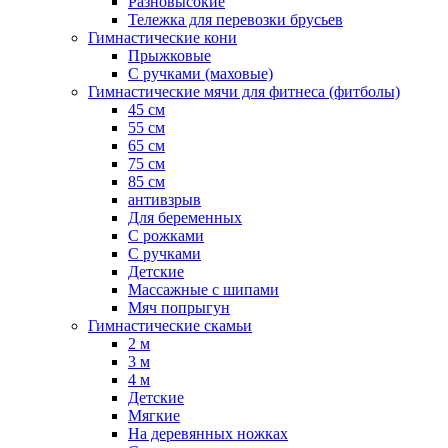
Разновысокие
Тележка для перевозки брусьев
Гимнастические кони
Прыжковые
С ручками (маховые)
Гимнастические мячи для фитнеса (фитболы)
45 см
55 см
65 см
75 см
85 см
антивзрыв
Для беременных
С рожками
С ручками
Детские
Массажные с шипами
Мяч попрыгун
Гимнастические скамьи
2 м
3 м
4 м
Детские
Мягкие
На деревянных ножках