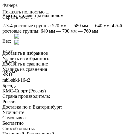
Фанера
Показать полностью ...
Высота столеш-цы над полом:
Скрыть текст ...
2-3-4 ростовые группы: 520 мм — 580 мм — 640 мм; 4-5-6
ростовые группы: 640 мм — 700 мм — 760 мм
Вес:
17 кг
Добавить в избранное
Удалить из избранного
Объем:
Добавить в сравнение
Удалить из сравнения
0,03 м3
SKU:
mbl-shkl-16-t2
Бренд:
КМС-Спорт (Россия)
Страна производитель:
Россия
Доставка по г. Екатеринбург:
Уточняйте
Самовывоз:
Бесплатно
Способ оплаты:
Наличный, Безналичный