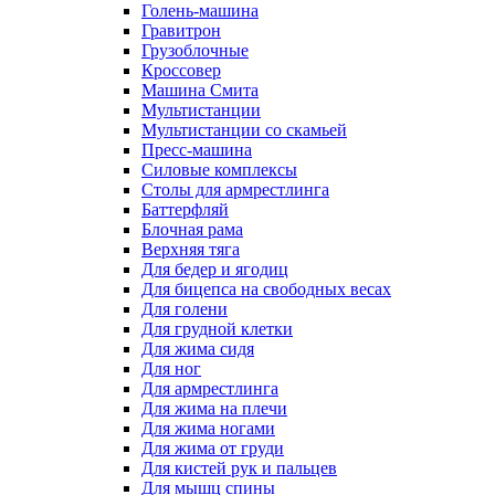
Голень-машина
Гравитрон
Грузоблочные
Кроссовер
Машина Смита
Мультистанции
Мультистанции со скамьей
Пресс-машина
Силовые комплексы
Столы для армрестлинга
Баттерфляй
Блочная рама
Верхняя тяга
Для бедер и ягодиц
Для бицепса на свободных весах
Для голени
Для грудной клетки
Для жима сидя
Для ног
Для армрестлинга
Для жима на плечи
Для жима ногами
Для жима от груди
Для кистей рук и пальцев
Для мышц спины