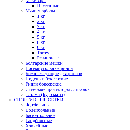
Макивары
Настенные
Мячи медболы
1 кг
2 кг
3 кг
4 кг
5 кг
8 кг
9 кг
Torres
Резиновые
Болгарские мешки
Восьмиугольные ринги
Комплектующие для рингов
Подушки боксерские
Ринги боксерские
Стеновые протекторы для залов
Татами (Будо маты)
СПОРТИВНЫЕ СЕТКИ
Футбольные
Волейбольные
Баскетбольные
Гандбольные
Хоккейные