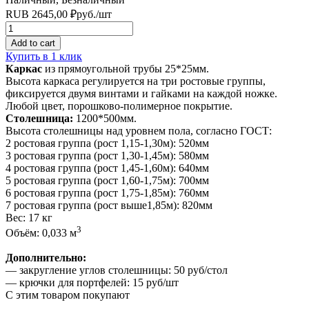
RUB
2645,00
₽
руб.
/шт
Quantity
Add to cart
Купить в 1 клик
Каркас
из прямоугольной трубы 25*25мм.
Высота каркаса регулируется на три ростовые группы,
фиксируется двумя винтами и гайками на каждой ножке.
Любой цвет, порошково-полимерное покрытие.
Столешница:
1200*500мм.
Высота столешницы над уровнем пола, согласно ГОСТ:
2 ростовая группа (рост 1,15-1,30м): 520мм
3 ростовая группа (рост 1,30-1,45м): 580мм
4 ростовая группа (рост 1,45-1,60м): 640мм
5 ростовая группа (рост 1,60-1,75м): 700мм
6 ростовая группа (рост 1,75-1,85м): 760мм
7 ростовая группа (рост выше1,85м): 820мм
Вес: 17 кг
3
Объём: 0,033 м
Дополнительно:
— закругление углов столешницы: 50 руб/стол
— крючки для портфелей: 15 руб/шт
С этим товаром покупают