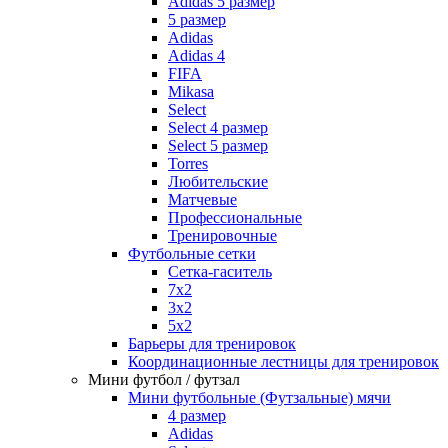
Adidas 5 размер
5 размер
Adidas
Adidas 4
FIFA
Mikasa
Select
Select 4 размер
Select 5 размер
Torres
Любительские
Матчевые
Профессиональные
Тренировочные
Футбольные сетки
Сетка-гаситель
7x2
3х2
5х2
Барьеры для тренировок
Координационные лестницы для тренировок
Мини футбол / футзал
Мини футбольные (Футзальные) мячи
4 размер
Adidas