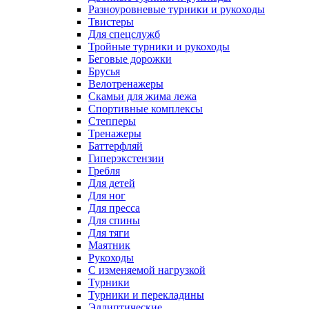
Разноуровневые турники и рукоходы
Твистеры
Для спецслужб
Тройные турники и рукоходы
Беговые дорожки
Брусья
Велотренажеры
Скамьи для жима лежа
Спортивные комплексы
Степперы
Тренажеры
Баттерфляй
Гиперэкстензии
Гребля
Для детей
Для ног
Для пресса
Для спины
Для тяги
Маятник
Рукоходы
С изменяемой нагрузкой
Турники
Турники и перекладины
Эллиптические