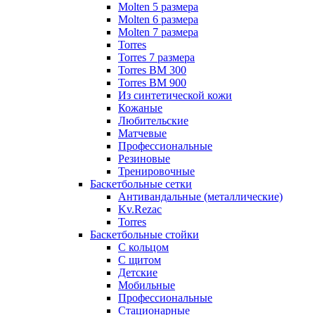
Molten 5 размера
Molten 6 размера
Molten 7 размера
Torres
Torres 7 размера
Torres BM 300
Torres BM 900
Из синтетической кожи
Кожаные
Любительские
Матчевые
Профессиональные
Резиновые
Тренировочные
Баскетбольные сетки
Антивандальные (металлические)
Kv.Rezac
Torres
Баскетбольные стойки
С кольцом
С щитом
Детские
Мобильные
Профессиональные
Стационарные