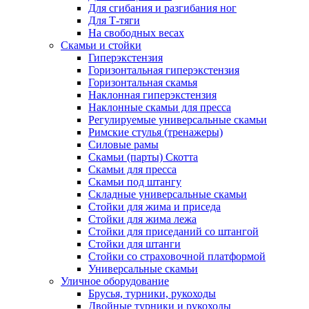
Для сгибания и разгибания ног
Для Т-тяги
На свободных весах
Скамьи и стойки
Гиперэкстензия
Горизонтальная гиперэкстензия
Горизонтальная скамья
Наклонная гиперэкстензия
Наклонные скамьи для пресса
Регулируемые универсальные скамьи
Римские стулья (тренажеры)
Силовые рамы
Скамьи (парты) Скотта
Скамьи для пресса
Скамьи под штангу
Складные универсальные скамьи
Стойки для жима и приседа
Стойки для жима лежа
Стойки для приседаний со штангой
Стойки для штанги
Стойки со страховочной платформой
Универсальные скамьи
Уличное оборудование
Брусья, турники, рукоходы
Двойные турники и рукоходы