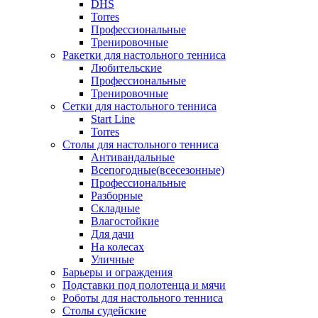
DHS
Torres
Профессиональные
Тренировочные
Ракетки для настольного тенниса
Любительские
Профессиональные
Тренировочные
Сетки для настольного тенниса
Start Line
Torres
Столы для настольного тенниса
Антивандальные
Всепогодные(всесезонные)
Профессиональные
Разборные
Складные
Влагостойкие
Для дачи
На колесах
Уличные
Барьеры и ограждения
Подставки под полотенца и мячи
Роботы для настольного тенниса
Столы судейские