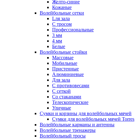
Желто-синие
Кожаные
Волейбольные сетки
Lля зала
C тросом
Профессиональные
3 мм
4 мм
Белые
Волейбольные стойки
Массовые
Мобильные
Пристенные
Алюминиевые
Для зала
С противовесами
С сеткой
Со стаканами
Телескопические
Уличные
Сумки и корзины для волейбольных мячей
Сумки для волейбольных мячей Torres
Волейбольные карманы и антенны
Волейбольные тренажеры
Волейбольный тросы