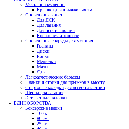
Места приземлений
Крышки для прыжковых ям
Спортивные канаты
Для ДСК
Для лазания
Для перетягивания
Крепления и консоли
Спортивные снаряды для метания
Гранаты
Диски
Копья
Мешочки
Мячи
Ядра
Легкоатлетические барьеры
Планки и стойки для прыжков в высоту
Стартовые колодки для легкой атлетики
Шесты для лазания
Эстафетные палочки
ЕДИНОБОРСТВА
Боксерские мешки
100 кг
80 см.
25 кг
40 кг