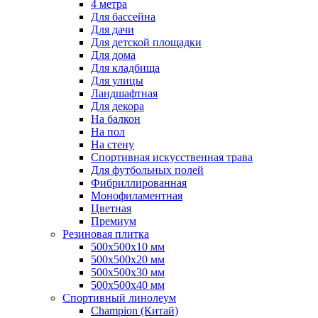
4 метра
Для бассейна
Для дачи
Для детской площадки
Для дома
Для кладбища
Для улицы
Ландшафтная
Для декора
На балкон
На пол
На стену
Спортивная искусственная трава
Для футбольных полей
Фибриллированная
Монофиламентная
Цветная
Премиум
Резиновая плитка
500х500х10 мм
500х500х20 мм
500х500х30 мм
500х500х40 мм
Спортивный линолеум
Champion (Китай)