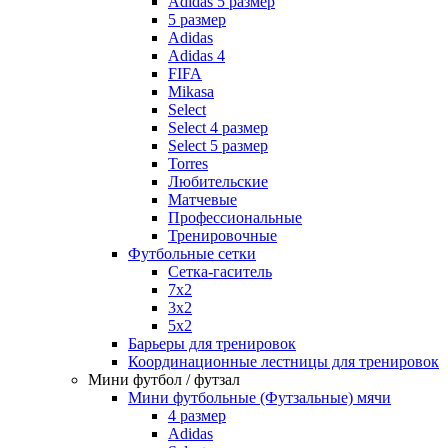
Adidas 5 размер
5 размер
Adidas
Adidas 4
FIFA
Mikasa
Select
Select 4 размер
Select 5 размер
Torres
Любительские
Матчевые
Профессиональные
Тренировочные
Футбольные сетки
Сетка-гаситель
7x2
3х2
5х2
Барьеры для тренировок
Координационные лестницы для тренировок
Мини футбол / футзал
Мини футбольные (Футзальные) мячи
4 размер
Adidas