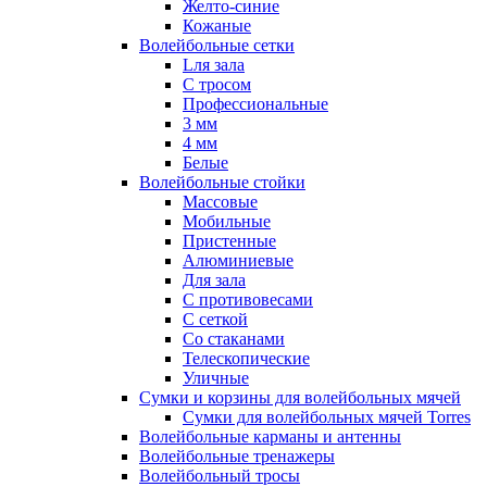
Желто-синие
Кожаные
Волейбольные сетки
Lля зала
C тросом
Профессиональные
3 мм
4 мм
Белые
Волейбольные стойки
Массовые
Мобильные
Пристенные
Алюминиевые
Для зала
С противовесами
С сеткой
Со стаканами
Телескопические
Уличные
Сумки и корзины для волейбольных мячей
Сумки для волейбольных мячей Torres
Волейбольные карманы и антенны
Волейбольные тренажеры
Волейбольный тросы