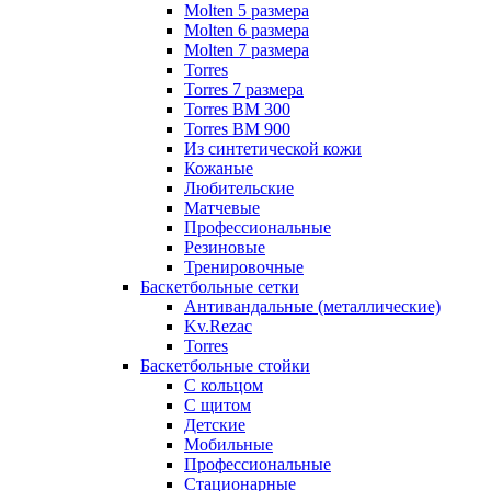
Molten 5 размера
Molten 6 размера
Molten 7 размера
Torres
Torres 7 размера
Torres BM 300
Torres BM 900
Из синтетической кожи
Кожаные
Любительские
Матчевые
Профессиональные
Резиновые
Тренировочные
Баскетбольные сетки
Антивандальные (металлические)
Kv.Rezac
Torres
Баскетбольные стойки
С кольцом
С щитом
Детские
Мобильные
Профессиональные
Стационарные