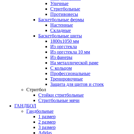
Уличные
Стритбольные
Противовесы
Баскетбольные фермы
Настенные
Складные
Баскетбольные щиты
1800х1050 мм
Из оргстекла
Из оргстекла 10 мм
Из фанеры
На металлической раме
С кольцом
Профессиональные
Тренировочные
Защита для щитов и стоек
Стритбол
Стойки стритбольные
Стритбольные мячи
ГАНДБОЛ
Гандбольные
1 размер
2 размер
3 размер
Adidas