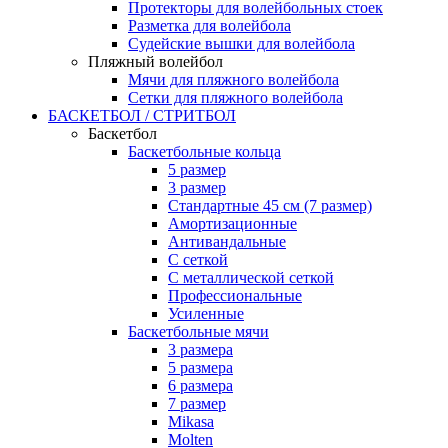
Протекторы для волейбольных стоек
Разметка для волейбола
Судейские вышки для волейбола
Пляжный волейбол
Мячи для пляжного волейбола
Сетки для пляжного волейбола
БАСКЕТБОЛ / СТРИТБОЛ
Баскетбол
Баскетбольные кольца
5 размер
3 размер
Стандартные 45 см (7 размер)
Амортизационные
Антивандальные
С сеткой
С металлической сеткой
Профессиональные
Усиленные
Баскетбольные мячи
3 размера
5 размера
6 размера
7 размер
Mikasa
Molten