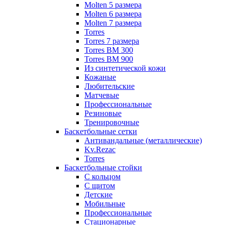
Molten 5 размера
Molten 6 размера
Molten 7 размера
Torres
Torres 7 размера
Torres BM 300
Torres BM 900
Из синтетической кожи
Кожаные
Любительские
Матчевые
Профессиональные
Резиновые
Тренировочные
Баскетбольные сетки
Антивандальные (металлические)
Kv.Rezac
Torres
Баскетбольные стойки
С кольцом
С щитом
Детские
Мобильные
Профессиональные
Стационарные