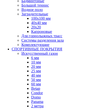
Бадминтоные
Большой теннис
Водное поло
Заградительные
100х100 мм
40х40 мм
20х20
Капроновые
Для горнолыжных трасс
Системы разделения зала
Комплектующие
СПОРТИВНЫЕ ПОКРЫТИЯ
Искусственный газон
6 мм
10 мм
20 мм
25 мм
40 мм
50 мм
60 мм
Betap
Condor
Domo
Panama
2 метра