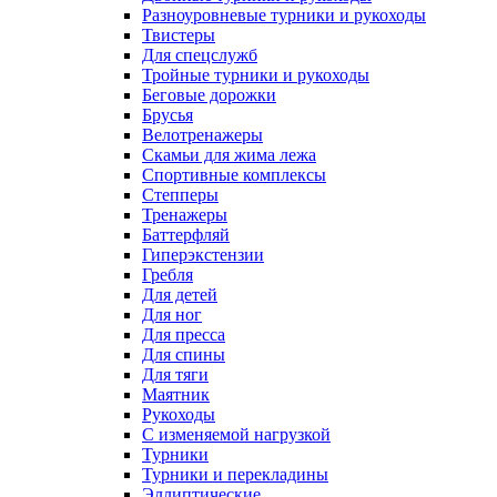
Разноуровневые турники и рукоходы
Твистеры
Для спецслужб
Тройные турники и рукоходы
Беговые дорожки
Брусья
Велотренажеры
Скамьи для жима лежа
Спортивные комплексы
Степперы
Тренажеры
Баттерфляй
Гиперэкстензии
Гребля
Для детей
Для ног
Для пресса
Для спины
Для тяги
Маятник
Рукоходы
С изменяемой нагрузкой
Турники
Турники и перекладины
Эллиптические