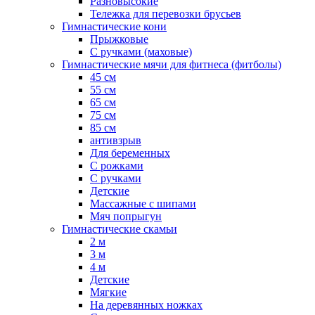
Разновысокие
Тележка для перевозки брусьев
Гимнастические кони
Прыжковые
С ручками (маховые)
Гимнастические мячи для фитнеса (фитболы)
45 см
55 см
65 см
75 см
85 см
антивзрыв
Для беременных
С рожками
С ручками
Детские
Массажные с шипами
Мяч попрыгун
Гимнастические скамьи
2 м
3 м
4 м
Детские
Мягкие
На деревянных ножках