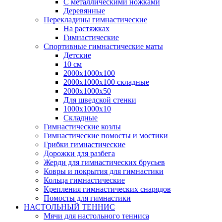
С металлическими ножками
Деревянные
Перекладины гимнастические
На растяжках
Гимнастические
Спортивные гимнастические маты
Детские
10 см
2000х1000х100
2000х1000х100 складные
2000х1000х50
Для шведской стенки
1000х1000х10
Складные
Гимнастические козлы
Гимнастические помосты и мостики
Грибки гимнастические
Дорожки для разбега
Жерди для гимнастических брусьев
Ковры и покрытия для гимнастики
Кольца гимнастические
Крепления гимнастических снарядов
Помосты для гимнастики
НАСТОЛЬНЫЙ ТЕННИС
Мячи для настольного тенниса