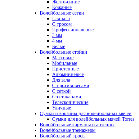
Желто-синие
Кожаные
Волейбольные сетки
Lля зала
C тросом
Профессиональные
3 мм
4 мм
Белые
Волейбольные стойки
Массовые
Мобильные
Пристенные
Алюминиевые
Для зала
С противовесами
С сеткой
Со стаканами
Телескопические
Уличные
Сумки и корзины для волейбольных мячей
Сумки для волейбольных мячей Torres
Волейбольные карманы и антенны
Волейбольные тренажеры
Волейбольный тросы