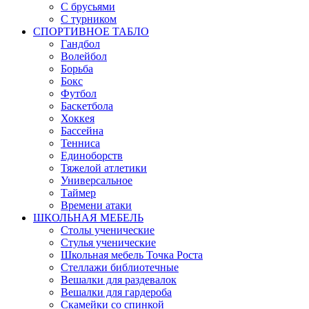
С брусьями
С турником
СПОРТИВНОЕ ТАБЛО
Гандбол
Волейбол
Борьба
Бокс
Футбол
Баскетбола
Хоккея
Бассейна
Тенниса
Единоборств
Тяжелой атлетики
Универсальное
Таймер
Времени атаки
ШКОЛЬНАЯ МЕБЕЛЬ
Столы ученические
Стулья ученические
Школьная мебель Точка Роста
Стеллажи библиотечные
Вешалки для раздевалок
Вешалки для гардероба
Скамейки со спинкой