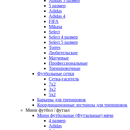
Adidas 5 размер
5 размер
Adidas
Adidas 4
FIFA
Mikasa
Select
Select 4 размер
Select 5 размер
Torres
Любительские
Матчевые
Профессиональные
Тренировочные
Футбольные сетки
Сетка-гаситель
7x2
3х2
5х2
Барьеры для тренировок
Координационные лестницы для тренировок
Мини футбол / футзал
Мини футбольные (Футзальные) мячи
4 размер
Adidas