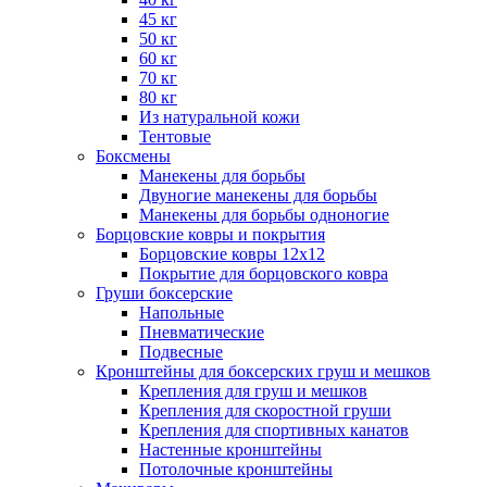
45 кг
50 кг
60 кг
70 кг
80 кг
Из натуральной кожи
Тентовые
Боксмены
Манекены для борьбы
Двуногие манекены для борьбы
Манекены для борьбы одноногие
Борцовские ковры и покрытия
Борцовские ковры 12х12
Покрытие для борцовского ковра
Груши боксерские
Напольные
Пневматические
Подвесные
Кронштейны для боксерских груш и мешков
Крепления для груш и мешков
Крепления для скоростной груши
Крепления для спортивных канатов
Настенные кронштейны
Потолочные кронштейны