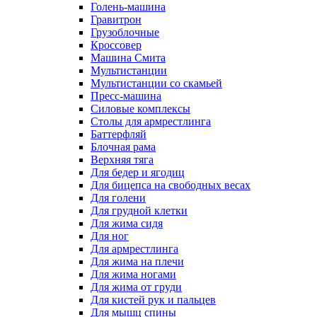
Голень-машина
Гравитрон
Грузоблочные
Кроссовер
Машина Смита
Мультистанции
Мультистанции со скамьей
Пресс-машина
Силовые комплексы
Столы для армрестлинга
Баттерфляй
Блочная рама
Верхняя тяга
Для бедер и ягодиц
Для бицепса на свободных весах
Для голени
Для грудной клетки
Для жима сидя
Для ног
Для армрестлинга
Для жима на плечи
Для жима ногами
Для жима от груди
Для кистей рук и пальцев
Для мышц спины