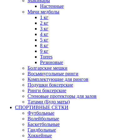
Макивары
Настенные
Мячи медболы
1 кг
2 кг
3 кг
4 кг
5 кг
8 кг
9 кг
Torres
Резиновые
Болгарские мешки
Восьмиугольные ринги
Комплектующие для рингов
Подушки боксерские
Ринги боксерские
Стеновые протекторы для залов
Татами (Будо маты)
СПОРТИВНЫЕ СЕТКИ
Футбольные
Волейбольные
Баскетбольные
Гандбольные
Хоккейные