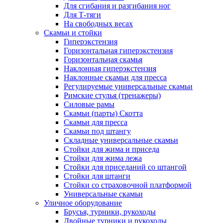
Для сгибания и разгибания ног
Для Т-тяги
На свободных весах
Скамьи и стойки
Гиперэкстензия
Горизонтальная гиперэкстензия
Горизонтальная скамья
Наклонная гиперэкстензия
Наклонные скамьи для пресса
Регулируемые универсальные скамьи
Римские стулья (тренажеры)
Силовые рамы
Скамьи (парты) Скотта
Скамьи для пресса
Скамьи под штангу
Складные универсальные скамьи
Стойки для жима и приседа
Стойки для жима лежа
Стойки для приседаний со штангой
Стойки для штанги
Стойки со страховочной платформой
Универсальные скамьи
Уличное оборудование
Брусья, турники, рукоходы
Двойные турники и рукоходы