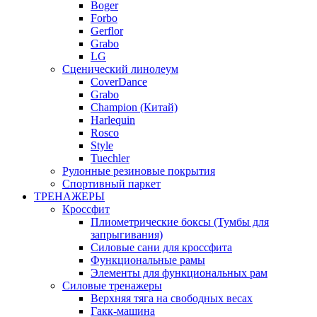
Boger
Forbo
Gerflor
Grabo
LG
Сценический линолеум
CoverDance
Grabo
Champion (Китай)
Harlequin
Rosco
Style
Tuechler
Рулонные резиновые покрытия
Спортивный паркет
ТРЕНАЖЕРЫ
Кроссфит
Плиометрические боксы (Тумбы для
запрыгивания)
Силовые сани для кроссфита
Функциональные рамы
Элементы для функциональных рам
Силовые тренажеры
Верхняя тяга на свободных весах
Гакк-машина