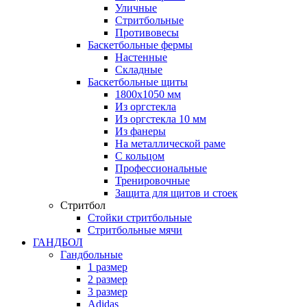
Уличные
Стритбольные
Противовесы
Баскетбольные фермы
Настенные
Складные
Баскетбольные щиты
1800х1050 мм
Из оргстекла
Из оргстекла 10 мм
Из фанеры
На металлической раме
С кольцом
Профессиональные
Тренировочные
Защита для щитов и стоек
Стритбол
Стойки стритбольные
Стритбольные мячи
ГАНДБОЛ
Гандбольные
1 размер
2 размер
3 размер
Adidas