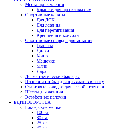
Места приземлений
Крышки для прыжковых ям
Спортивные канаты
Для ДСК
Для лазания
Для перетягивания
Крепления и консоли
Спортивные снаряды для метания
Гранаты
Диски
Копья
Мешочки
Мячи
Ядра
Легкоатлетические барьеры
Планки и стойки для прыжков в высоту
Стартовые колодки для легкой атлетики
Шесты для лазания
Эстафетные палочки
ЕДИНОБОРСТВА
Боксерские мешки
100 кг
80 см.
25 кг
40 кг