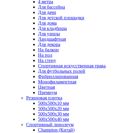
4 метра
Для бассейна
Для дачи
Для детской площадки
Для дома
Для кладбища
Для улицы
Ландшафтная
Для декора
На балкон
На пол
На стену
Спортивная искусственная трава
Для футбольных полей
Фибриллированная
Монофиламентная
Цветная
Премиум
Резиновая плитка
500х500х10 мм
500х500х20 мм
500х500х30 мм
500х500х40 мм
Спортивный линолеум
Champion (Китай)