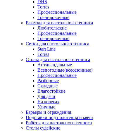
DHS
Torres
Профессиональные
Тренировочные
Ракетки для настольного тенниса
Любительские
Профессиональные
Тренировочные
Сетки для настольного тенниса
Start Line
Torres
Столы для настольного тенниса
Антивандальные
Всепогодные(всесезонные)
Профессиональные
Разборные
Складные
Влагостойкие
Для дачи
На колесах
Уличные
Барьеры и ограждения
Подставки под полотенца и мячи
Роботы для настольного тенниса
Столы судейские