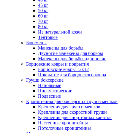
45 кг
50 кг
60 кг
70 кг
80 кг
Из натуральной кожи
Тентовые
Боксмены
Манекены для борьбы
Двуногие манекены для борьбы
Манекены для борьбы одноногие
Борцовские ковры и покрытия
Борцовские ковры 12х12
Покрытие для борцовского ковра
Груши боксерские
Напольные
Пневматические
Подвесные
Кронштейны для боксерских груш и мешков
Крепления для груш и мешков
Крепления для скоростной груши
Крепления для спортивных канатов
Настенные кронштейны
Потолочные кронштейны