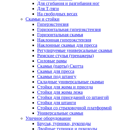
Для сгибания и разгибания ног
Для Т-тяги
На свободных весах
Скамьи и стойки
Гиперэкстензия
Горизонтальная гиперэкстензия
Горизонтальная скамья
Наклонная гиперэкстензия
Наклонные скамьи для пресса
Регулируемые универсальные скамьи
Римские стулья (тренажеры)
Силовые рамы
Скамьи (парты) Скотта
Скамьи для пресса
Скамьи под штангу
Складные универсальные скамьи
Стойки для жима и приседа
Стойки для жима лежа
Стойки для приседаний со штангой
Стойки для штанги
Стойки со страховочной платформой
Универсальные скамьи
Уличное оборудование
Брусья, турники, рукоходы
Двойные турники и рукоходы