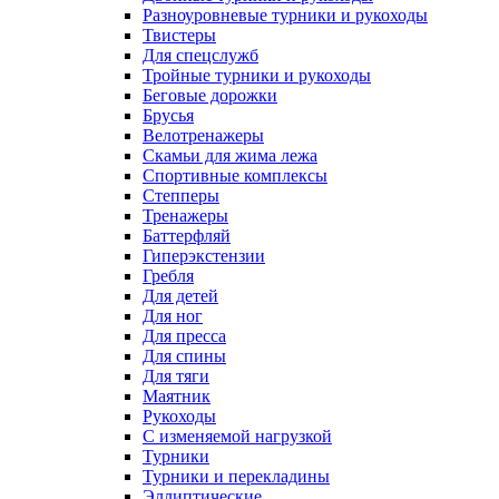
Разноуровневые турники и рукоходы
Твистеры
Для спецслужб
Тройные турники и рукоходы
Беговые дорожки
Брусья
Велотренажеры
Скамьи для жима лежа
Спортивные комплексы
Степперы
Тренажеры
Баттерфляй
Гиперэкстензии
Гребля
Для детей
Для ног
Для пресса
Для спины
Для тяги
Маятник
Рукоходы
С изменяемой нагрузкой
Турники
Турники и перекладины
Эллиптические