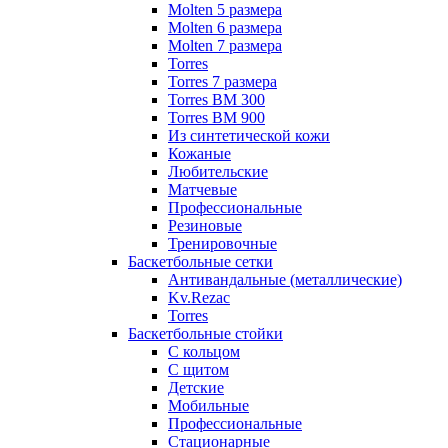
Molten 5 размера
Molten 6 размера
Molten 7 размера
Torres
Torres 7 размера
Torres BM 300
Torres BM 900
Из синтетической кожи
Кожаные
Любительские
Матчевые
Профессиональные
Резиновые
Тренировочные
Баскетбольные сетки
Антивандальные (металлические)
Kv.Rezac
Torres
Баскетбольные стойки
С кольцом
С щитом
Детские
Мобильные
Профессиональные
Стационарные