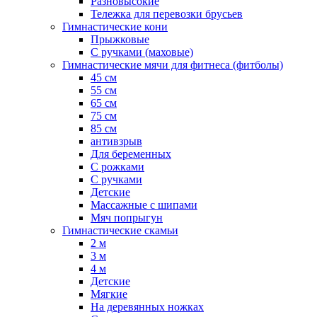
Разновысокие
Тележка для перевозки брусьев
Гимнастические кони
Прыжковые
С ручками (маховые)
Гимнастические мячи для фитнеса (фитболы)
45 см
55 см
65 см
75 см
85 см
антивзрыв
Для беременных
С рожками
С ручками
Детские
Массажные с шипами
Мяч попрыгун
Гимнастические скамьи
2 м
3 м
4 м
Детские
Мягкие
На деревянных ножках