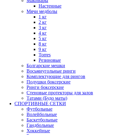
Макивары
Настенные
Мячи медболы
1 кг
2 кг
3 кг
4 кг
5 кг
8 кг
9 кг
Torres
Резиновые
Болгарские мешки
Восьмиугольные ринги
Комплектующие для рингов
Подушки боксерские
Ринги боксерские
Стеновые протекторы для залов
Татами (Будо маты)
СПОРТИВНЫЕ СЕТКИ
Футбольные
Волейбольные
Баскетбольные
Гандбольные
Хоккейные