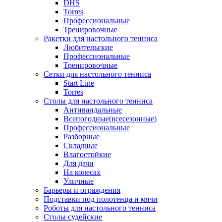
DHS
Torres
Профессиональные
Тренировочные
Ракетки для настольного тенниса
Любительские
Профессиональные
Тренировочные
Сетки для настольного тенниса
Start Line
Torres
Столы для настольного тенниса
Антивандальные
Всепогодные(всесезонные)
Профессиональные
Разборные
Складные
Влагостойкие
Для дачи
На колесах
Уличные
Барьеры и ограждения
Подставки под полотенца и мячи
Роботы для настольного тенниса
Столы судейские