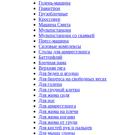
Голень-машина
Гравитрон
Грузоблочные
Кроссовер
Машина Смита
Мультистанции
Мультистанции со скамьей
Пресс-машина
Силовые комплексы
Столы для армрестлинга
Баттерфляй
Блочная рама
Верхняя тяга
Для бедер и ягодиц
Для бицепса на свободных весах
Для голени
Для грудной клетки
Для жима сидя
Для ног
Для армрестлинга
Для жима на плечи
Для жима ногами
Для жима от груди
Для кистей рук и пальцев
Для мышц спины