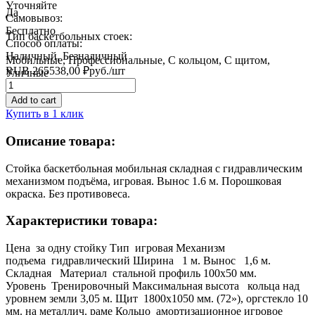
Уточняйте
Да
Самовывоз:
Бесплатно
Тип баскетбольных стоек:
Способ оплаты:
Наличный, Безналичный
Мобильные, Профессиональные, С кольцом, С щитом,
RUB
265538,00
₽
руб.
/шт
Уличные
Quantity
Add to cart
Купить в 1 клик
Описание товара:
Стойка баскетбольная мобильная складная с гидравлическим
механизмом подъёма, игровая. Вынос 1.6 м. Порошковая
окраска. Без противовеса.
Характеристики товара:
Цена за одну стойку Тип игровая Механизм
подъема гидравлический Ширина 1 м. Вынос 1,6 м.
Складная Материал стальной профиль 100х50 мм.
Уровень Тренировочный Максимальная высота кольца над
уровнем земли 3,05 м. Щит 1800х1050 мм. (72»), оргстекло 10
мм. на металлич. раме Кольцо амортизационное игровое