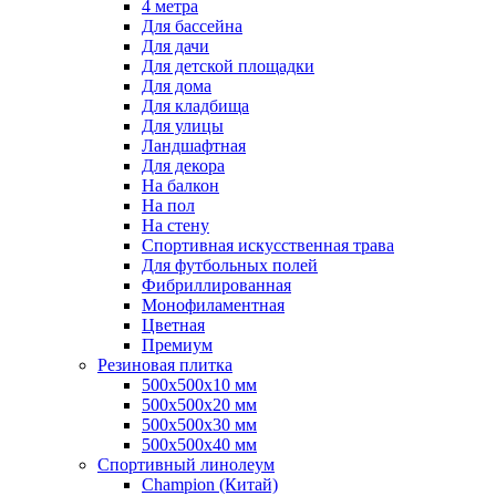
4 метра
Для бассейна
Для дачи
Для детской площадки
Для дома
Для кладбища
Для улицы
Ландшафтная
Для декора
На балкон
На пол
На стену
Спортивная искусственная трава
Для футбольных полей
Фибриллированная
Монофиламентная
Цветная
Премиум
Резиновая плитка
500х500х10 мм
500х500х20 мм
500х500х30 мм
500х500х40 мм
Спортивный линолеум
Champion (Китай)