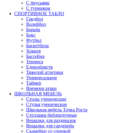
С брусьями
С турником
СПОРТИВНОЕ ТАБЛО
Гандбол
Волейбол
Борьба
Бокс
Футбол
Баскетбола
Хоккея
Бассейна
Тенниса
Единоборств
Тяжелой атлетики
Универсальное
Таймер
Времени атаки
ШКОЛЬНАЯ МЕБЕЛЬ
Столы ученические
Стулья ученические
Школьная мебель Точка Роста
Стеллажи библиотечные
Вешалки для раздевалок
Вешалки для гардероба
Скамейки со спинкой