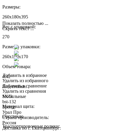
Размеры:
260x180x395
Показать полностью ...
Вес с упаковкой:
Скрыть текст ...
270
Размеры упаковки:
260x100x170
Объем товара:
Добавить в избранное
4.42
Удалить из избранного
Добавить в сравнение
Вид стойки:
Удалить из сравнения
Мобильные
SKU:
bst-132
Материал щита:
Бренд:
Урал Про
Оргстекло
Страна производитель:
Россия
Траспортировочные ролики:
Доставка по г. Екатеринбург: