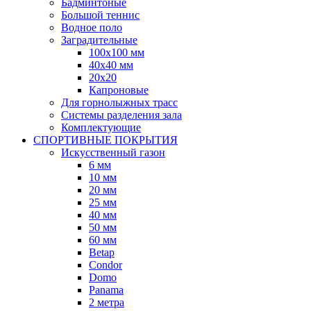
Бадминтоные
Большой теннис
Водное поло
Заградительные
100х100 мм
40х40 мм
20х20
Капроновые
Для горнолыжных трасс
Системы разделения зала
Комплектующие
СПОРТИВНЫЕ ПОКРЫТИЯ
Искусственный газон
6 мм
10 мм
20 мм
25 мм
40 мм
50 мм
60 мм
Betap
Condor
Domo
Panama
2 метра