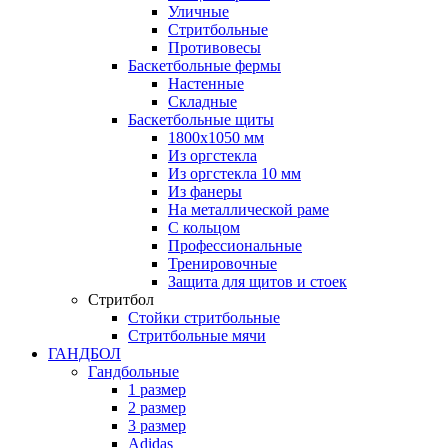
Уличные
Стритбольные
Противовесы
Баскетбольные фермы
Настенные
Складные
Баскетбольные щиты
1800х1050 мм
Из оргстекла
Из оргстекла 10 мм
Из фанеры
На металлической раме
С кольцом
Профессиональные
Тренировочные
Защита для щитов и стоек
Стритбол
Стойки стритбольные
Стритбольные мячи
ГАНДБОЛ
Гандбольные
1 размер
2 размер
3 размер
Adidas