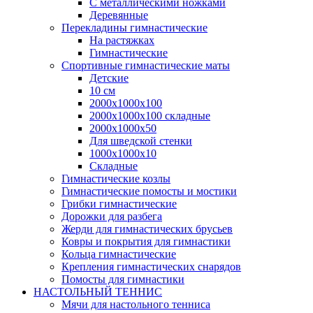
С металлическими ножками
Деревянные
Перекладины гимнастические
На растяжках
Гимнастические
Спортивные гимнастические маты
Детские
10 см
2000х1000х100
2000х1000х100 складные
2000х1000х50
Для шведской стенки
1000х1000х10
Складные
Гимнастические козлы
Гимнастические помосты и мостики
Грибки гимнастические
Дорожки для разбега
Жерди для гимнастических брусьев
Ковры и покрытия для гимнастики
Кольца гимнастические
Крепления гимнастических снарядов
Помосты для гимнастики
НАСТОЛЬНЫЙ ТЕННИС
Мячи для настольного тенниса