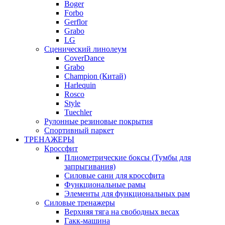
Boger
Forbo
Gerflor
Grabo
LG
Сценический линолеум
CoverDance
Grabo
Champion (Китай)
Harlequin
Rosco
Style
Tuechler
Рулонные резиновые покрытия
Спортивный паркет
ТРЕНАЖЕРЫ
Кроссфит
Плиометрические боксы (Тумбы для
запрыгивания)
Силовые сани для кроссфита
Функциональные рамы
Элементы для функциональных рам
Силовые тренажеры
Верхняя тяга на свободных весах
Гакк-машина