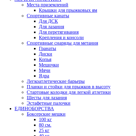
Места приземлений
Крышки для прыжковых ям
Спортивные канаты
Для ДСК
Для лазания
Для перетягивания
Крепления и консоли
Спортивные снаряды для метания
Гранаты
Диски
Копья
Мешочки
Мячи
Ядра
Легкоатлетические барьеры
Планки и стойки для прыжков в высоту
Стартовые колодки для легкой атлетики
Шесты для лазания
Эстафетные палочки
ЕДИНОБОРСТВА
Боксерские мешки
100 кг
80 см.
25 кг
40 кг