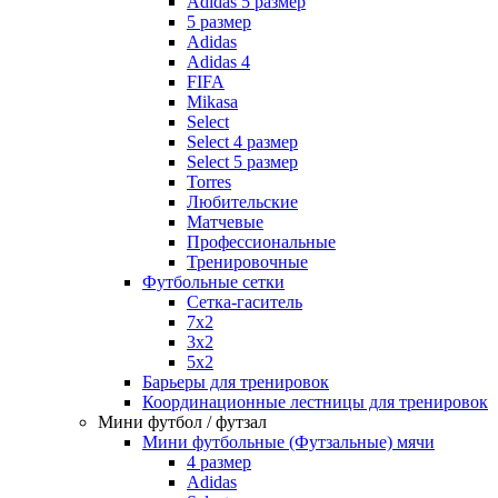
Adidas 5 размер
5 размер
Adidas
Adidas 4
FIFA
Mikasa
Select
Select 4 размер
Select 5 размер
Torres
Любительские
Матчевые
Профессиональные
Тренировочные
Футбольные сетки
Сетка-гаситель
7x2
3х2
5х2
Барьеры для тренировок
Координационные лестницы для тренировок
Мини футбол / футзал
Мини футбольные (Футзальные) мячи
4 размер
Adidas