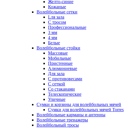
Желто-синие
Кожаные
Волейбольные сетки
Lля зала
C тросом
Профессиональные
3 мм
4 мм
Белые
Волейбольные стойки
Массовые
Мобильные
Пристенные
Алюминиевые
Для зала
С противовесами
С сеткой
Со стаканами
Телескопические
Уличные
Сумки и корзины для волейбольных мячей
Сумки для волейбольных мячей Torres
Волейбольные карманы и антенны
Волейбольные тренажеры
Волейбольный тросы