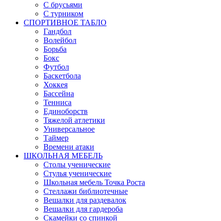
С брусьями
С турником
СПОРТИВНОЕ ТАБЛО
Гандбол
Волейбол
Борьба
Бокс
Футбол
Баскетбола
Хоккея
Бассейна
Тенниса
Единоборств
Тяжелой атлетики
Универсальное
Таймер
Времени атаки
ШКОЛЬНАЯ МЕБЕЛЬ
Столы ученические
Стулья ученические
Школьная мебель Точка Роста
Стеллажи библиотечные
Вешалки для раздевалок
Вешалки для гардероба
Скамейки со спинкой