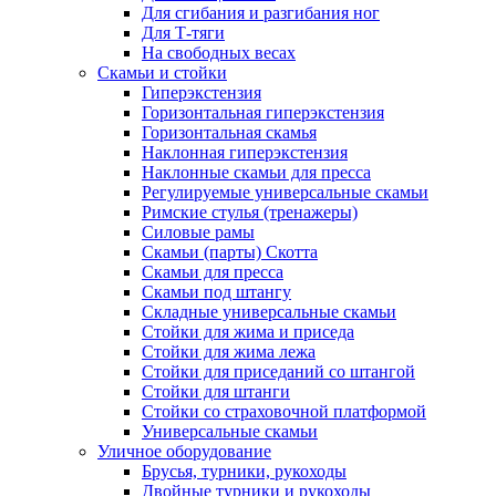
Для сгибания и разгибания ног
Для Т-тяги
На свободных весах
Скамьи и стойки
Гиперэкстензия
Горизонтальная гиперэкстензия
Горизонтальная скамья
Наклонная гиперэкстензия
Наклонные скамьи для пресса
Регулируемые универсальные скамьи
Римские стулья (тренажеры)
Силовые рамы
Скамьи (парты) Скотта
Скамьи для пресса
Скамьи под штангу
Складные универсальные скамьи
Стойки для жима и приседа
Стойки для жима лежа
Стойки для приседаний со штангой
Стойки для штанги
Стойки со страховочной платформой
Универсальные скамьи
Уличное оборудование
Брусья, турники, рукоходы
Двойные турники и рукоходы