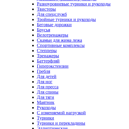
Разноуровневые турники и рукоходы
Твистеры
Для спецслужб
Тройные турники и рукоходы
Беговые дорожки
Брусья
Велотренажеры
Скамьи для жима лежа
Спортивные комплексы
Степперы
Тренажеры
Баттерфляй
Гиперэкстензии
Гребля
Для детей
Для ног
Для пресса
Для спины
Для тяги
Маятник
Рукоходы
С изменяемой нагрузкой
Турники
Турники и перекладины
Эллиптические