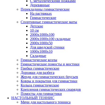
С металлическими ножками
Деревянные
Перекладины гимнастические
На растяжках
Гимнастические
Спортивные гимнастические маты
Детские
10 см
2000х1000х100
2000х1000х100 складные
2000х1000х50
Для шведской стенки
1000х1000х10
Складные
Гимнастические козлы
Гимнастические помосты и мостики
Грибки гимнастические
Дорожки для разбега
Жерди для гимнастических брусьев
Ковры и покрытия для гимнастики
Кольца гимнастические
Крепления гимнастических снарядов
Помосты для гимнастики
НАСТОЛЬНЫЙ ТЕННИС
Мячи для настольного тенниса