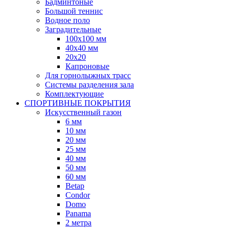
Бадминтоные
Большой теннис
Водное поло
Заградительные
100х100 мм
40х40 мм
20х20
Капроновые
Для горнолыжных трасс
Системы разделения зала
Комплектующие
СПОРТИВНЫЕ ПОКРЫТИЯ
Искусственный газон
6 мм
10 мм
20 мм
25 мм
40 мм
50 мм
60 мм
Betap
Condor
Domo
Panama
2 метра