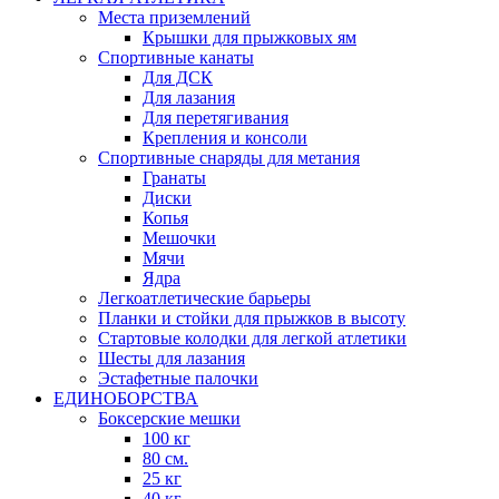
Места приземлений
Крышки для прыжковых ям
Спортивные канаты
Для ДСК
Для лазания
Для перетягивания
Крепления и консоли
Спортивные снаряды для метания
Гранаты
Диски
Копья
Мешочки
Мячи
Ядра
Легкоатлетические барьеры
Планки и стойки для прыжков в высоту
Стартовые колодки для легкой атлетики
Шесты для лазания
Эстафетные палочки
ЕДИНОБОРСТВА
Боксерские мешки
100 кг
80 см.
25 кг
40 кг