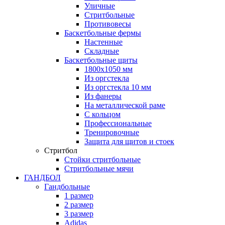
Уличные
Стритбольные
Противовесы
Баскетбольные фермы
Настенные
Складные
Баскетбольные щиты
1800х1050 мм
Из оргстекла
Из оргстекла 10 мм
Из фанеры
На металлической раме
С кольцом
Профессиональные
Тренировочные
Защита для щитов и стоек
Стритбол
Стойки стритбольные
Стритбольные мячи
ГАНДБОЛ
Гандбольные
1 размер
2 размер
3 размер
Adidas