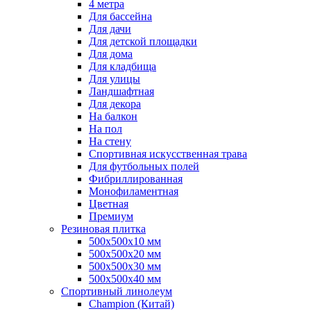
4 метра
Для бассейна
Для дачи
Для детской площадки
Для дома
Для кладбища
Для улицы
Ландшафтная
Для декора
На балкон
На пол
На стену
Спортивная искусственная трава
Для футбольных полей
Фибриллированная
Монофиламентная
Цветная
Премиум
Резиновая плитка
500х500х10 мм
500х500х20 мм
500х500х30 мм
500х500х40 мм
Спортивный линолеум
Champion (Китай)