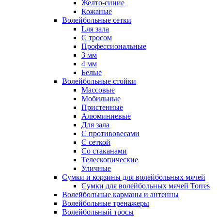
Желто-синие
Кожаные
Волейбольные сетки
Lля зала
C тросом
Профессиональные
3 мм
4 мм
Белые
Волейбольные стойки
Массовые
Мобильные
Пристенные
Алюминиевые
Для зала
С противовесами
С сеткой
Со стаканами
Телескопические
Уличные
Сумки и корзины для волейбольных мячей
Сумки для волейбольных мячей Torres
Волейбольные карманы и антенны
Волейбольные тренажеры
Волейбольный тросы