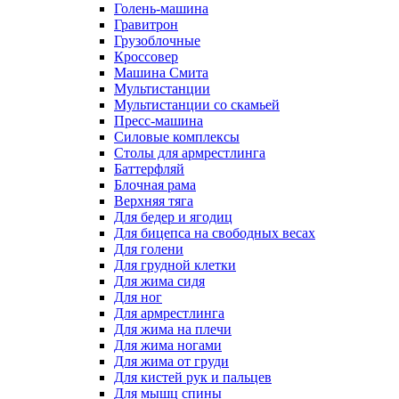
Голень-машина
Гравитрон
Грузоблочные
Кроссовер
Машина Смита
Мультистанции
Мультистанции со скамьей
Пресс-машина
Силовые комплексы
Столы для армрестлинга
Баттерфляй
Блочная рама
Верхняя тяга
Для бедер и ягодиц
Для бицепса на свободных весах
Для голени
Для грудной клетки
Для жима сидя
Для ног
Для армрестлинга
Для жима на плечи
Для жима ногами
Для жима от груди
Для кистей рук и пальцев
Для мышц спины