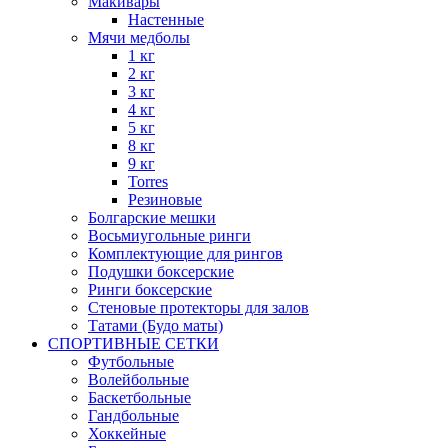
Макивары
Настенные
Мячи медболы
1 кг
2 кг
3 кг
4 кг
5 кг
8 кг
9 кг
Torres
Резиновые
Болгарские мешки
Восьмиугольные ринги
Комплектующие для рингов
Подушки боксерские
Ринги боксерские
Стеновые протекторы для залов
Татами (Будо маты)
СПОРТИВНЫЕ СЕТКИ
Футбольные
Волейбольные
Баскетбольные
Гандбольные
Хоккейные