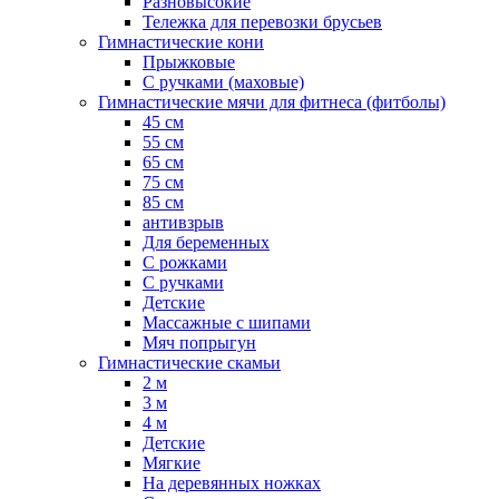
Разновысокие
Тележка для перевозки брусьев
Гимнастические кони
Прыжковые
С ручками (маховые)
Гимнастические мячи для фитнеса (фитболы)
45 см
55 см
65 см
75 см
85 см
антивзрыв
Для беременных
С рожками
С ручками
Детские
Массажные с шипами
Мяч попрыгун
Гимнастические скамьи
2 м
3 м
4 м
Детские
Мягкие
На деревянных ножках