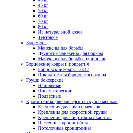
45 кг
50 кг
60 кг
70 кг
80 кг
Из натуральной кожи
Тентовые
Боксмены
Манекены для борьбы
Двуногие манекены для борьбы
Манекены для борьбы одноногие
Борцовские ковры и покрытия
Борцовские ковры 12х12
Покрытие для борцовского ковра
Груши боксерские
Напольные
Пневматические
Подвесные
Кронштейны для боксерских груш и мешков
Крепления для груш и мешков
Крепления для скоростной груши
Крепления для спортивных канатов
Настенные кронштейны
Потолочные кронштейны