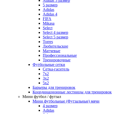
Adidas 5 размер
5 размер
Adidas
Adidas 4
FIFA
Mikasa
Select
Select 4 размер
Select 5 размер
Torres
Любительские
Матчевые
Профессиональные
Тренировочные
Футбольные сетки
Сетка-гаситель
7x2
3х2
5х2
Барьеры для тренировок
Координационные лестницы для тренировок
Мини футбол / футзал
Мини футбольные (Футзальные) мячи
4 размер
Adidas