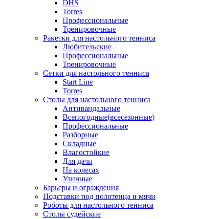
DHS
Torres
Профессиональные
Тренировочные
Ракетки для настольного тенниса
Любительские
Профессиональные
Тренировочные
Сетки для настольного тенниса
Start Line
Torres
Столы для настольного тенниса
Антивандальные
Всепогодные(всесезонные)
Профессиональные
Разборные
Складные
Влагостойкие
Для дачи
На колесах
Уличные
Барьеры и ограждения
Подставки под полотенца и мячи
Роботы для настольного тенниса
Столы судейские