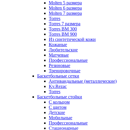
Molten 5 размера
Molten 6 размера
Molten 7 размера
Torres
Torres 7 размера
Torres BM 300
Torres BM 900
Из синтетической кожи
Кожаные
Любительские
Матчевые
Профессиональные
Резиновые
Тренировочные
Баскетбольные сетки
Антивандальные (металлические)
Kv.Rezac
Torres
Баскетбольные стойки
С кольцом
С щитом
Детские
Мобильные
Профессиональные
Стационарные