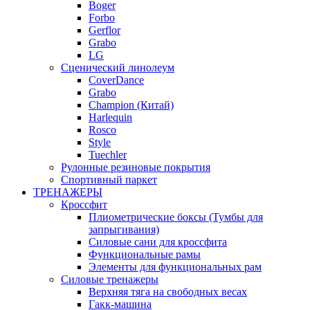
Boger
Forbo
Gerflor
Grabo
LG
Сценический линолеум
CoverDance
Grabo
Champion (Китай)
Harlequin
Rosco
Style
Tuechler
Рулонные резиновые покрытия
Спортивный паркет
ТРЕНАЖЕРЫ
Кроссфит
Плиометрические боксы (Тумбы для
запрыгивания)
Силовые сани для кроссфита
Функциональные рамы
Элементы для функциональных рам
Силовые тренажеры
Верхняя тяга на свободных весах
Гакк-машина