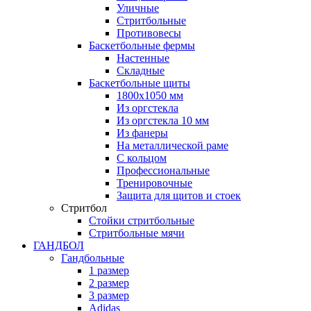
Уличные
Стритбольные
Противовесы
Баскетбольные фермы
Настенные
Складные
Баскетбольные щиты
1800х1050 мм
Из оргстекла
Из оргстекла 10 мм
Из фанеры
На металлической раме
С кольцом
Профессиональные
Тренировочные
Защита для щитов и стоек
Стритбол
Стойки стритбольные
Стритбольные мячи
ГАНДБОЛ
Гандбольные
1 размер
2 размер
3 размер
Adidas