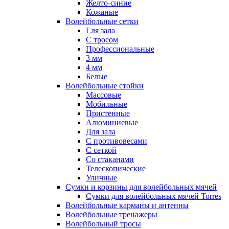
Желто-синие
Кожаные
Волейбольные сетки
Lля зала
C тросом
Профессиональные
3 мм
4 мм
Белые
Волейбольные стойки
Массовые
Мобильные
Пристенные
Алюминиевые
Для зала
С противовесами
С сеткой
Со стаканами
Телескопические
Уличные
Сумки и корзины для волейбольных мячей
Сумки для волейбольных мячей Torres
Волейбольные карманы и антенны
Волейбольные тренажеры
Волейбольный тросы