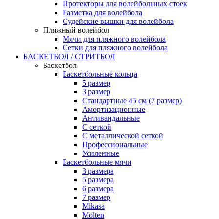
Протекторы для волейбольных стоек
Разметка для волейбола
Судейские вышки для волейбола
Пляжный волейбол
Мячи для пляжного волейбола
Сетки для пляжного волейбола
БАСКЕТБОЛ / СТРИТБОЛ
Баскетбол
Баскетбольные кольца
5 размер
3 размер
Стандартные 45 см (7 размер)
Амортизационные
Антивандальные
С сеткой
С металлической сеткой
Профессиональные
Усиленные
Баскетбольные мячи
3 размера
5 размера
6 размера
7 размер
Mikasa
Molten