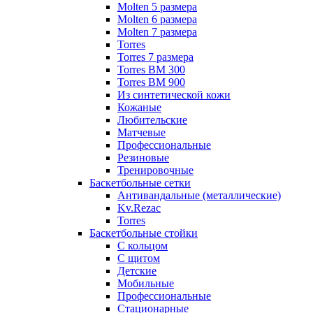
Molten 5 размера
Molten 6 размера
Molten 7 размера
Torres
Torres 7 размера
Torres BM 300
Torres BM 900
Из синтетической кожи
Кожаные
Любительские
Матчевые
Профессиональные
Резиновые
Тренировочные
Баскетбольные сетки
Антивандальные (металлические)
Kv.Rezac
Torres
Баскетбольные стойки
С кольцом
С щитом
Детские
Мобильные
Профессиональные
Стационарные