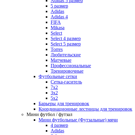
Adidas 5 размер
5 размер
Adidas
Adidas 4
FIFA
Mikasa
Select
Select 4 размер
Select 5 размер
Torres
Любительские
Матчевые
Профессиональные
Тренировочные
Футбольные сетки
Сетка-гаситель
7x2
3х2
5х2
Барьеры для тренировок
Координационные лестницы для тренировок
Мини футбол / футзал
Мини футбольные (Футзальные) мячи
4 размер
Adidas