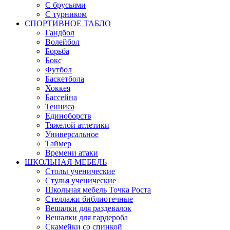
С брусьями
С турником
СПОРТИВНОЕ ТАБЛО
Гандбол
Волейбол
Борьба
Бокс
Футбол
Баскетбола
Хоккея
Бассейна
Тенниса
Единоборств
Тяжелой атлетики
Универсальное
Таймер
Времени атаки
ШКОЛЬНАЯ МЕБЕЛЬ
Столы ученические
Стулья ученические
Школьная мебель Точка Роста
Стеллажи библиотечные
Вешалки для раздевалок
Вешалки для гардероба
Скамейки со спинкой