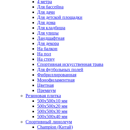
4 метра
Для бассейна
Для дачи
Для детской площадки
Для дома
Для кладбища
Для улицы
Ландшафтная
Для декора
На балкон
На пол
На стену
Спортивная искусственная трава
Для футбольных полей
Фибриллированная
Монофиламентная
Цветная
Премиум
Резиновая плитка
500х500х10 мм
500х500х20 мм
500х500х30 мм
500х500х40 мм
Спортивный линолеум
Champion (Китай)