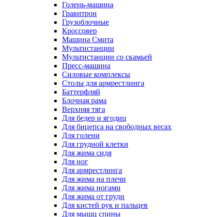
Голень-машина
Гравитрон
Грузоблочные
Кроссовер
Машина Смита
Мультистанции
Мультистанции со скамьей
Пресс-машина
Силовые комплексы
Столы для армрестлинга
Баттерфляй
Блочная рама
Верхняя тяга
Для бедер и ягодиц
Для бицепса на свободных весах
Для голени
Для грудной клетки
Для жима сидя
Для ног
Для армрестлинга
Для жима на плечи
Для жима ногами
Для жима от груди
Для кистей рук и пальцев
Для мышц спины