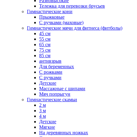
Разновысокие
Тележка для перевозки брусьев
Гимнастические кони
Прыжковые
С ручками (маховые)
Гимнастические мячи для фитнеса (фитболы)
45 см
55 см
65 см
75 см
85 см
антивзрыв
Для беременных
С рожками
С ручками
Детские
Массажные с шипами
Мяч попрыгун
Гимнастические скамьи
2 м
3 м
4 м
Детские
Мягкие
На деревянных ножках