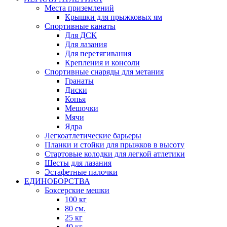
Места приземлений
Крышки для прыжковых ям
Спортивные канаты
Для ДСК
Для лазания
Для перетягивания
Крепления и консоли
Спортивные снаряды для метания
Гранаты
Диски
Копья
Мешочки
Мячи
Ядра
Легкоатлетические барьеры
Планки и стойки для прыжков в высоту
Стартовые колодки для легкой атлетики
Шесты для лазания
Эстафетные палочки
ЕДИНОБОРСТВА
Боксерские мешки
100 кг
80 см.
25 кг
40 кг