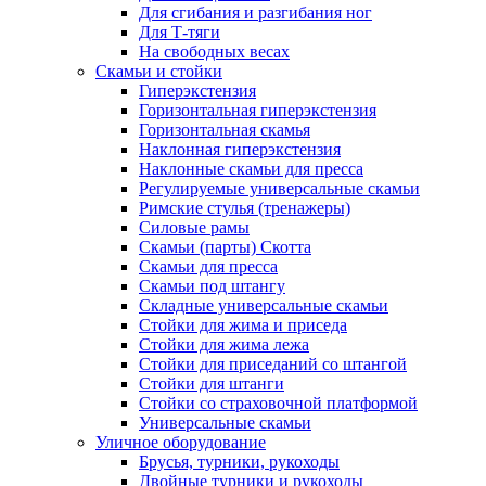
Для сгибания и разгибания ног
Для Т-тяги
На свободных весах
Скамьи и стойки
Гиперэкстензия
Горизонтальная гиперэкстензия
Горизонтальная скамья
Наклонная гиперэкстензия
Наклонные скамьи для пресса
Регулируемые универсальные скамьи
Римские стулья (тренажеры)
Силовые рамы
Скамьи (парты) Скотта
Скамьи для пресса
Скамьи под штангу
Складные универсальные скамьи
Стойки для жима и приседа
Стойки для жима лежа
Стойки для приседаний со штангой
Стойки для штанги
Стойки со страховочной платформой
Универсальные скамьи
Уличное оборудование
Брусья, турники, рукоходы
Двойные турники и рукоходы