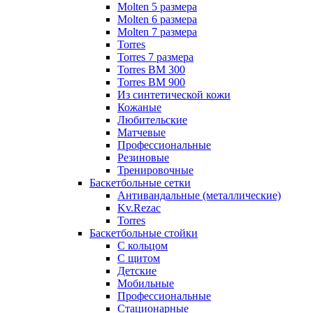
Molten 5 размера
Molten 6 размера
Molten 7 размера
Torres
Torres 7 размера
Torres BM 300
Torres BM 900
Из синтетической кожи
Кожаные
Любительские
Матчевые
Профессиональные
Резиновые
Тренировочные
Баскетбольные сетки
Антивандальные (металлические)
Kv.Rezac
Torres
Баскетбольные стойки
С кольцом
С щитом
Детские
Мобильные
Профессиональные
Стационарные