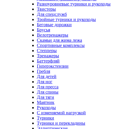
Разноуровневые турники и рукоходы
Твистеры
Для спецслужб
Тройные турники и рукоходы
Беговые дорожки
Брусья
Велотренажеры
Скамьи для жима лежа
Спортивные комплексы
Степперы
Тренажеры
Баттерфляй
Гиперэкстензии
Гребля
Для детей
Для ног
Для пресса
Для спины
Для тяги
Маятник
Рукоходы
С изменяемой нагрузкой
Турники
Турники и перекладины
Эллиптические