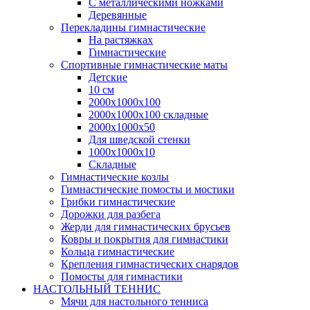
С металлическими ножками
Деревянные
Перекладины гимнастические
На растяжках
Гимнастические
Спортивные гимнастические маты
Детские
10 см
2000х1000х100
2000х1000х100 складные
2000х1000х50
Для шведской стенки
1000х1000х10
Складные
Гимнастические козлы
Гимнастические помосты и мостики
Грибки гимнастические
Дорожки для разбега
Жерди для гимнастических брусьев
Ковры и покрытия для гимнастики
Кольца гимнастические
Крепления гимнастических снарядов
Помосты для гимнастики
НАСТОЛЬНЫЙ ТЕННИС
Мячи для настольного тенниса