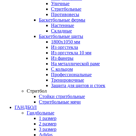
Уличные
Стритбольные
Противовесы
Баскетбольные фермы
Настенные
Складные
Баскетбольные щиты
1800х1050 мм
Из оргстекла
Из оргстекла 10 мм
Из фанеры
На металлической раме
С кольцом
Профессиональные
Тренировочные
Защита для щитов и стоек
Стритбол
Стойки стритбольные
Стритбольные мячи
ГАНДБОЛ
Гандбольные
1 размер
2 размер
3 размер
Adidas