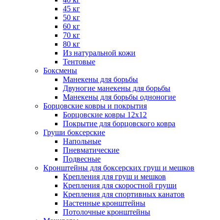
45 кг
50 кг
60 кг
70 кг
80 кг
Из натуральной кожи
Тентовые
Боксмены
Манекены для борьбы
Двуногие манекены для борьбы
Манекены для борьбы одноногие
Борцовские ковры и покрытия
Борцовские ковры 12х12
Покрытие для борцовского ковра
Груши боксерские
Напольные
Пневматические
Подвесные
Кронштейны для боксерских груш и мешков
Крепления для груш и мешков
Крепления для скоростной груши
Крепления для спортивных канатов
Настенные кронштейны
Потолочные кронштейны