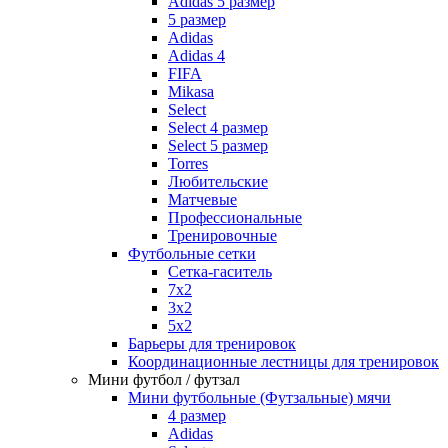
Adidas 5 размер
5 размер
Adidas
Adidas 4
FIFA
Mikasa
Select
Select 4 размер
Select 5 размер
Torres
Любительские
Матчевые
Профессиональные
Тренировочные
Футбольные сетки
Сетка-гаситель
7x2
3х2
5х2
Барьеры для тренировок
Координационные лестницы для тренировок
Мини футбол / футзал
Мини футбольные (Футзальные) мячи
4 размер
Adidas