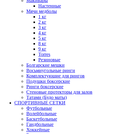
Макивары
Настенные
Мячи медболы
1 кг
2 кг
3 кг
4 кг
5 кг
8 кг
9 кг
Torres
Резиновые
Болгарские мешки
Восьмиугольные ринги
Комплектующие для рингов
Подушки боксерские
Ринги боксерские
Стеновые протекторы для залов
Татами (Будо маты)
СПОРТИВНЫЕ СЕТКИ
Футбольные
Волейбольные
Баскетбольные
Гандбольные
Хоккейные