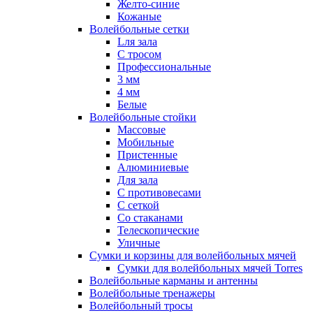
Желто-синие
Кожаные
Волейбольные сетки
Lля зала
C тросом
Профессиональные
3 мм
4 мм
Белые
Волейбольные стойки
Массовые
Мобильные
Пристенные
Алюминиевые
Для зала
С противовесами
С сеткой
Со стаканами
Телескопические
Уличные
Сумки и корзины для волейбольных мячей
Сумки для волейбольных мячей Torres
Волейбольные карманы и антенны
Волейбольные тренажеры
Волейбольный тросы