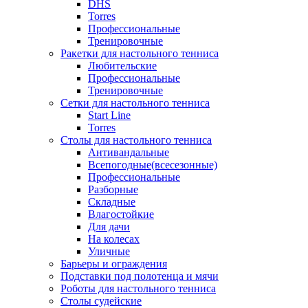
DHS
Torres
Профессиональные
Тренировочные
Ракетки для настольного тенниса
Любительские
Профессиональные
Тренировочные
Сетки для настольного тенниса
Start Line
Torres
Столы для настольного тенниса
Антивандальные
Всепогодные(всесезонные)
Профессиональные
Разборные
Складные
Влагостойкие
Для дачи
На колесах
Уличные
Барьеры и ограждения
Подставки под полотенца и мячи
Роботы для настольного тенниса
Столы судейские