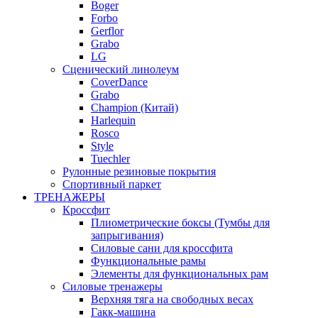
Boger
Forbo
Gerflor
Grabo
LG
Сценический линолеум
CoverDance
Grabo
Champion (Китай)
Harlequin
Rosco
Style
Tuechler
Рулонные резиновые покрытия
Спортивный паркет
ТРЕНАЖЕРЫ
Кроссфит
Плиометрические боксы (Тумбы для
запрыгивания)
Силовые сани для кроссфита
Функциональные рамы
Элементы для функциональных рам
Силовые тренажеры
Верхняя тяга на свободных весах
Гакк-машина