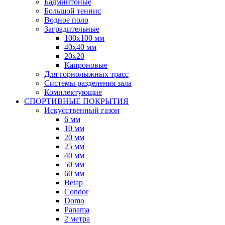
Бадминтоные
Большой теннис
Водное поло
Заградительные
100х100 мм
40х40 мм
20х20
Капроновые
Для горнолыжных трасс
Системы разделения зала
Комплектующие
СПОРТИВНЫЕ ПОКРЫТИЯ
Искусственный газон
6 мм
10 мм
20 мм
25 мм
40 мм
50 мм
60 мм
Betap
Condor
Domo
Panama
2 метра