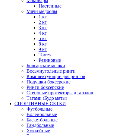
Макивары
Настенные
Мячи медболы
1 кг
2 кг
3 кг
4 кг
5 кг
8 кг
9 кг
Torres
Резиновые
Болгарские мешки
Восьмиугольные ринги
Комплектующие для рингов
Подушки боксерские
Ринги боксерские
Стеновые протекторы для залов
Татами (Будо маты)
СПОРТИВНЫЕ СЕТКИ
Футбольные
Волейбольные
Баскетбольные
Гандбольные
Хоккейные