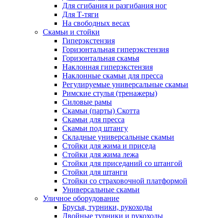
Для сгибания и разгибания ног
Для Т-тяги
На свободных весах
Скамьи и стойки
Гиперэкстензия
Горизонтальная гиперэкстензия
Горизонтальная скамья
Наклонная гиперэкстензия
Наклонные скамьи для пресса
Регулируемые универсальные скамьи
Римские стулья (тренажеры)
Силовые рамы
Скамьи (парты) Скотта
Скамьи для пресса
Скамьи под штангу
Складные универсальные скамьи
Стойки для жима и приседа
Стойки для жима лежа
Стойки для приседаний со штангой
Стойки для штанги
Стойки со страховочной платформой
Универсальные скамьи
Уличное оборудование
Брусья, турники, рукоходы
Двойные турники и рукоходы