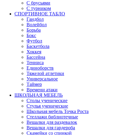
С брусьями
С турником
СПОРТИВНОЕ ТАБЛО
Гандбол
Волейбол
Борьба
Бокс
Футбол
Баскетбола
Хоккея
Бассейна
Тенниса
Единоборств
Тяжелой атлетики
Универсальное
Таймер
Времени атаки
ШКОЛЬНАЯ МЕБЕЛЬ
Столы ученические
Стулья ученические
Школьная мебель Точка Роста
Стеллажи библиотечные
Вешалки для раздевалок
Вешалки для гардероба
Скамейки со спинкой