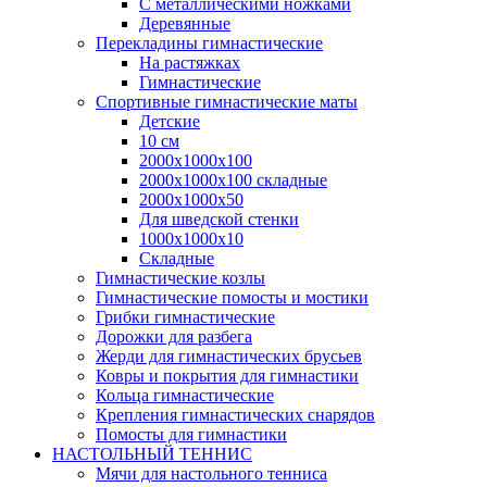
С металлическими ножками
Деревянные
Перекладины гимнастические
На растяжках
Гимнастические
Спортивные гимнастические маты
Детские
10 см
2000х1000х100
2000х1000х100 складные
2000х1000х50
Для шведской стенки
1000х1000х10
Складные
Гимнастические козлы
Гимнастические помосты и мостики
Грибки гимнастические
Дорожки для разбега
Жерди для гимнастических брусьев
Ковры и покрытия для гимнастики
Кольца гимнастические
Крепления гимнастических снарядов
Помосты для гимнастики
НАСТОЛЬНЫЙ ТЕННИС
Мячи для настольного тенниса