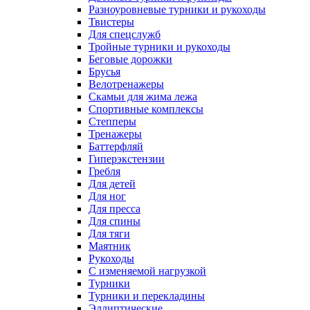
Разноуровневые турники и рукоходы
Твистеры
Для спецслужб
Тройные турники и рукоходы
Беговые дорожки
Брусья
Велотренажеры
Скамьи для жима лежа
Спортивные комплексы
Степперы
Тренажеры
Баттерфляй
Гиперэкстензии
Гребля
Для детей
Для ног
Для пресса
Для спины
Для тяги
Маятник
Рукоходы
С изменяемой нагрузкой
Турники
Турники и перекладины
Эллиптические