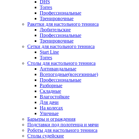
DHS
Torres
Профессиональные
Тренировочные
Ракетки для настольного тенниса
Любительские
Профессиональные
Тренировочные
Сетки для настольного тенниса
Start Line
Torres
Столы для настольного тенниса
Антивандальные
Всепогодные(всесезонные)
Профессиональные
Разборные
Складные
Влагостойкие
Для дачи
На колесах
Уличные
Барьеры и ограждения
Подставки под полотенца и мячи
Роботы для настольного тенниса
Столы судейские