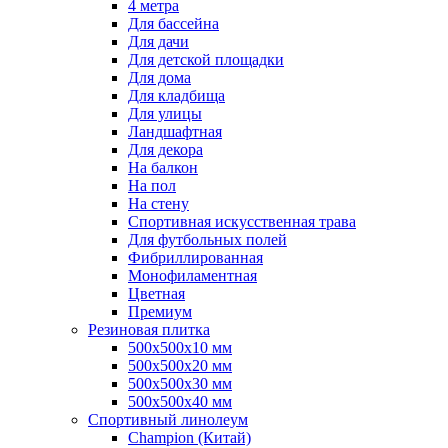
4 метра
Для бассейна
Для дачи
Для детской площадки
Для дома
Для кладбища
Для улицы
Ландшафтная
Для декора
На балкон
На пол
На стену
Спортивная искусственная трава
Для футбольных полей
Фибриллированная
Монофиламентная
Цветная
Премиум
Резиновая плитка
500х500х10 мм
500х500х20 мм
500х500х30 мм
500х500х40 мм
Спортивный линолеум
Champion (Китай)