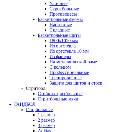
Уличные
Стритбольные
Противовесы
Баскетбольные фермы
Настенные
Складные
Баскетбольные щиты
1800х1050 мм
Из оргстекла
Из оргстекла 10 мм
Из фанеры
На металлической раме
С кольцом
Профессиональные
Тренировочные
Защита для щитов и стоек
Стритбол
Стойки стритбольные
Стритбольные мячи
ГАНДБОЛ
Гандбольные
1 размер
2 размер
3 размер
Adidas