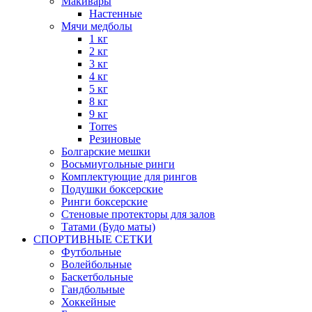
Макивары
Настенные
Мячи медболы
1 кг
2 кг
3 кг
4 кг
5 кг
8 кг
9 кг
Torres
Резиновые
Болгарские мешки
Восьмиугольные ринги
Комплектующие для рингов
Подушки боксерские
Ринги боксерские
Стеновые протекторы для залов
Татами (Будо маты)
СПОРТИВНЫЕ СЕТКИ
Футбольные
Волейбольные
Баскетбольные
Гандбольные
Хоккейные