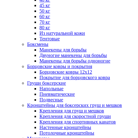
45 кг
50 кг
60 кг
70 кг
80 кг
Из натуральной кожи
Тентовые
Боксмены
Манекены для борьбы
Двуногие манекены для борьбы
Манекены для борьбы одноногие
Борцовские ковры и покрытия
Борцовские ковры 12х12
Покрытие для борцовского ковра
Груши боксерские
Напольные
Пневматические
Подвесные
Кронштейны для боксерских груш и мешков
Крепления для груш и мешков
Крепления для скоростной груши
Крепления для спортивных канатов
Настенные кронштейны
Потолочные кронштейны