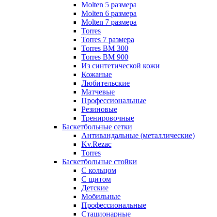
Molten 5 размера
Molten 6 размера
Molten 7 размера
Torres
Torres 7 размера
Torres BM 300
Torres BM 900
Из синтетической кожи
Кожаные
Любительские
Матчевые
Профессиональные
Резиновые
Тренировочные
Баскетбольные сетки
Антивандальные (металлические)
Kv.Rezac
Torres
Баскетбольные стойки
С кольцом
С щитом
Детские
Мобильные
Профессиональные
Стационарные