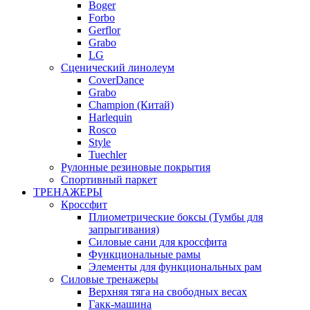
Boger
Forbo
Gerflor
Grabo
LG
Сценический линолеум
CoverDance
Grabo
Champion (Китай)
Harlequin
Rosco
Style
Tuechler
Рулонные резиновые покрытия
Спортивный паркет
ТРЕНАЖЕРЫ
Кроссфит
Плиометрические боксы (Тумбы для
запрыгивания)
Силовые сани для кроссфита
Функциональные рамы
Элементы для функциональных рам
Силовые тренажеры
Верхняя тяга на свободных весах
Гакк-машина