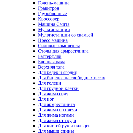
Голень-машина
Гравитрон
Грузоблочные
Кроссовер
Машина Смита
Мультистанции
Мультистанции со скамьей
Пресс-машина
Силовые комплексы
Столы для армрестлинга
Баттерфляй
Блочная рама
Верхняя тяга
Для бедер и ягодиц
Для бицепса на свободных весах
Для голени
Для грудной клетки
Для жима сидя
Для ног
Для армрестлинга
Для жима на плечи
Для жима ногами
Для жима от груди
Для кистей рук и пальцев
Для мышц спины