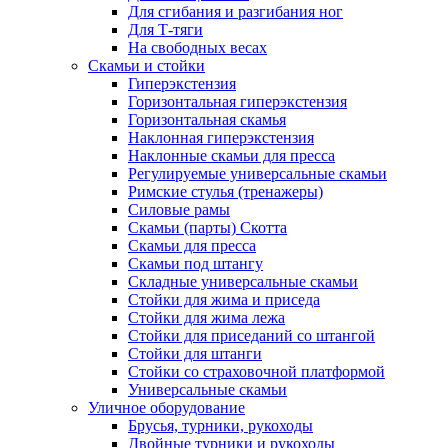
Для сгибания и разгибания ног
Для Т-тяги
На свободных весах
Скамьи и стойки
Гиперэкстензия
Горизонтальная гиперэкстензия
Горизонтальная скамья
Наклонная гиперэкстензия
Наклонные скамьи для пресса
Регулируемые универсальные скамьи
Римские стулья (тренажеры)
Силовые рамы
Скамьи (парты) Скотта
Скамьи для пресса
Скамьи под штангу
Складные универсальные скамьи
Стойки для жима и приседа
Стойки для жима лежа
Стойки для приседаний со штангой
Стойки для штанги
Стойки со страховочной платформой
Универсальные скамьи
Уличное оборудование
Брусья, турники, рукоходы
Двойные турники и рукоходы