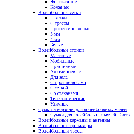
Желто-синие
Кожаные
Волейбольные сетки
Lля зала
C тросом
Профессиональные
3 мм
4 мм
Белые
Волейбольные стойки
Массовые
Мобильные
Пристенные
Алюминиевые
Для зала
С противовесами
С сеткой
Со стаканами
Телескопические
Уличные
Сумки и корзины для волейбольных мячей
Сумки для волейбольных мячей Torres
Волейбольные карманы и антенны
Волейбольные тренажеры
Волейбольный тросы