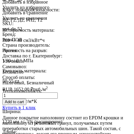
Добавить в избранное
Удалить из избранного
Класс пожаробезопасности:
Добавить в сравнение
Удалить из сравнения
В2, Г2, Д2, РП2, Т2
SKU:
sprt-rln-52
Истираемость материала:
Бренд:
РезиПОЛ
360 +/- 40 см3/кВт*ч
Страна производитель:
Прочность на разрыв:
Россия
Доставка по г. Екатеринбург:
1,90+/-0,1 МПа
Уточняйте
Самовывоз:
Твердость материала:
Бесплатно
Способ оплаты:
50-55 ед.
Наличный, Безналичный
2
RUB
1652,00
₽
руб.
/м
Теплопроводность:
Quantity
0,19-0,24 Вт/м*К
Add to cart
Купить в 1 клик
Ширина:
Данное покрытие наполовину состоит из EPDM крошки и
1220 мм +/- 1% (расширение)
наполовину из резиновых гранул, получаемых путем
переработки старых автомобильных шин. Такой состав, с
Длина:
одной стороны, делает его прочным, износостойким,