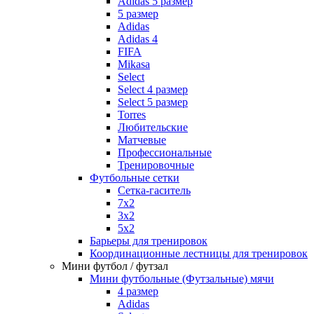
Adidas 5 размер
5 размер
Adidas
Adidas 4
FIFA
Mikasa
Select
Select 4 размер
Select 5 размер
Torres
Любительские
Матчевые
Профессиональные
Тренировочные
Футбольные сетки
Сетка-гаситель
7x2
3х2
5х2
Барьеры для тренировок
Координационные лестницы для тренировок
Мини футбол / футзал
Мини футбольные (Футзальные) мячи
4 размер
Adidas