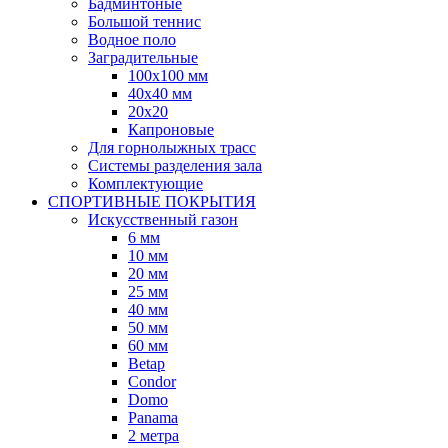
Бадминтоные
Большой теннис
Водное поло
Заградительные
100х100 мм
40х40 мм
20х20
Капроновые
Для горнолыжных трасс
Системы разделения зала
Комплектующие
СПОРТИВНЫЕ ПОКРЫТИЯ
Искусственный газон
6 мм
10 мм
20 мм
25 мм
40 мм
50 мм
60 мм
Betap
Condor
Domo
Panama
2 метра