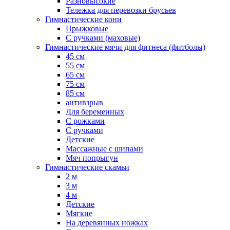
Разновысокие
Тележка для перевозки брусьев
Гимнастические кони
Прыжковые
С ручками (маховые)
Гимнастические мячи для фитнеса (фитболы)
45 см
55 см
65 см
75 см
85 см
антивзрыв
Для беременных
С рожками
С ручками
Детские
Массажные с шипами
Мяч попрыгун
Гимнастические скамьи
2 м
3 м
4 м
Детские
Мягкие
На деревянных ножках