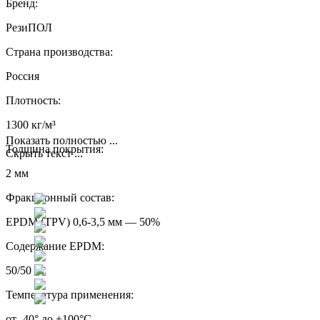
Бренд:
РезиПОЛ
Страна производства:
Россия
Плотность:
1300 кг/м³
Показать полностью ...
Толщина покрытия:
Скрыть текст ...
2 мм
Фракционный состав:
EPDM (TPV) 0,6-3,5 мм — 50%
Содержание EPDM:
50/50 %
Температура применения:
от -40° до +100°С