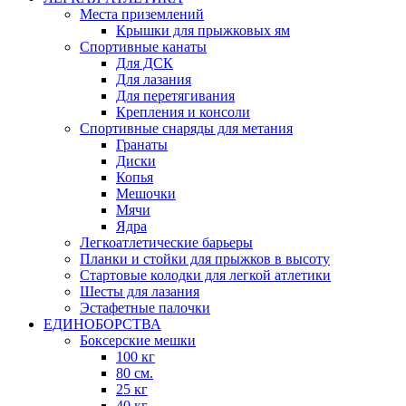
Места приземлений
Крышки для прыжковых ям
Спортивные канаты
Для ДСК
Для лазания
Для перетягивания
Крепления и консоли
Спортивные снаряды для метания
Гранаты
Диски
Копья
Мешочки
Мячи
Ядра
Легкоатлетические барьеры
Планки и стойки для прыжков в высоту
Стартовые колодки для легкой атлетики
Шесты для лазания
Эстафетные палочки
ЕДИНОБОРСТВА
Боксерские мешки
100 кг
80 см.
25 кг
40 кг